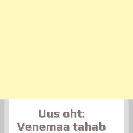
Uus oht:
Venemaa tahab