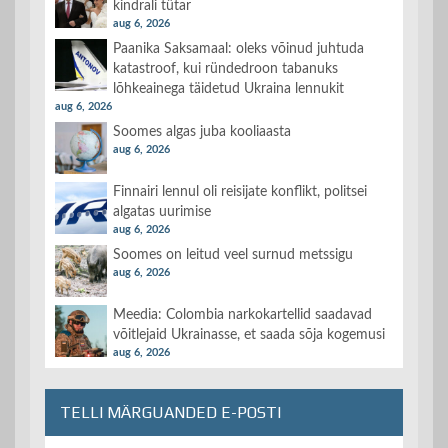
kindrali tütar
aug 6, 2026
Paanika Saksamaal: oleks võinud juhtuda
katastroof, kui ründedroon tabanuks
lõhkeainega täidetud Ukraina lennukit
aug 6, 2026
Soomes algas juba kooliaasta
aug 6, 2026
Finnairi lennul oli reisijate konflikt, politsei
algatas uurimise
aug 6, 2026
Soomes on leitud veel surnud metssigu
aug 6, 2026
Meedia: Colombia narkokartellid saadavad
võitlejaid Ukrainasse, et saada sõja kogemusi
aug 6, 2026
TELLI MÄRGUANDED E-POSTI