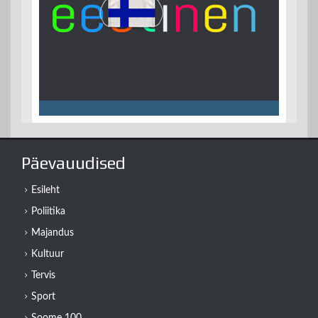
Päevauudised
Esileht
Poliitika
Majandus
Kultuur
Tervis
Sport
Soome 100