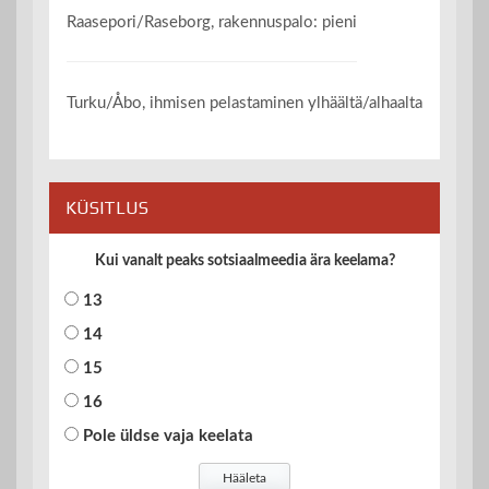
Raasepori/Raseborg, rakennuspalo: pieni
Turku/Åbo, ihmisen pelastaminen ylhäältä/alhaalta
KÜSITLUS
Kui vanalt peaks sotsiaalmeedia ära keelama?
13
14
15
16
Pole üldse vaja keelata