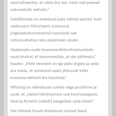
neutraliseerida, et võtta ära see, mida nad peavad
uskumatuks eeliseks.”
Satelliitsõda on arenenud juba mõned aastad, kuid
veebruaris Münchenis toimunud
julgeolekukonverentsil tunnistati see
rahvusvahelise rahu peamiseks ohuks.
Vaatamata uuele kosmosevõidurelvastumisele
usub kindral, et kosmosesõda „ei ole vältimatu”,
lisades: „Meie eesmärk on iga päev ärgata ja seda
ära hoida, et inimkond saaks jätkuvalt kõiki
kosmose eeliseid ära kasutada.”
Whiting on võimaluste suhtes väga positiivne ja
usub, et „oleme hämmastava uue kosmoseajastu
lävel ja Artemis [rakett] peegeldab seda tõesti”.
See hõlmab Kuule ehitatavat püsivat baasi