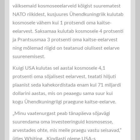
väiksemaid kosmoseeelarveid kõigist suurematest
NATO riikidest, kusjuures Ühendkuningriik kulutab
kosmosele vähem kui 1 protsendi oma kaitse-
eelarvest. Saksamaa kulutab kosmosele 4 protsenti
ja Prantsusmaa 3 protsenti oma kaitse-eelarvest
ning mõlemad riigid on teatanud olulisest eelarve
suurenemisest.
Kuigi USA kulutas sel aastal kosmosele 4,1
protsenti oma sõjalisest eelarvest, teatati hiljuti
plaanist seda kahekordistada enam kui 71 miljardi
dollarini aastas, mis on peaaegu sama suur kui
kogu Ühendkuningriigi praegune kaitse-eelarve.
„Minu vaatenurgast peab tänapäeva sõjavägi
suurendama oma investeeringuid kosmosesse,
arvestades ohte, mis meile praegu vastu seisavad,”
ütles Whiting. „Kindlasti oleme USA-s