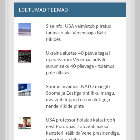
LOETUMAD TEEMAD
Siseinfo: USA valmistub piiratud
tuumasõjaks Venemaaga Balti
riikides
Ukraina alustas 40 päeva tagasi
operatsiooni Venemaa põlvili
surumiseks 40 päevaga - tulemus
pole üllatav
Soome arvamus: NATO mängib
Soome ja Eestiga ohtlikku mängu,
mis võib lõppeda tuumalöögiga
nende riikide pihta
USA professor hoiatab katastroofi
eest Euroopas, soovitab Saksa
kantsleril rääkida Vene presidendiga,
enne kui on hilja