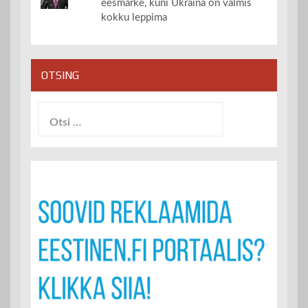
eesmärke, kuni Ukraina on valmis
kokku leppima
OTSING
Otsi: