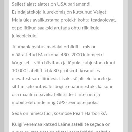
Sellest ajast alates on USA parlamendi
Esindajatekoja luurekomisjon kutsunud Valget
Maja üles avalikustama projekti kohta teadaolevat,
et poliitikud saaksid arutada ohtu riiklikule
julgeolekule.
Tuumaplahvatus madalal orbiidil – mis on
määratletud Maa kohal 480–2000 kilomeetri
kõrgusel – võib hävitada ja lõpuks kahjustada kuni
10 000 satelliiti ehk 80 protsenti kosmoses
olevatest satelliitidest. Lisaks sõjalisele luurele ja
sihtimisele antavale löögile ebaõnnestuks ka suur
osa maailma tsiviilsatelliitsidest interneti ja
mobiiltelefonide ning GPS-teenuste jaoks.
Seda on nimetatud „kosmose Pearl Harboriks”.
Kuigi Venemaa katsed Lääne satelliite segada on