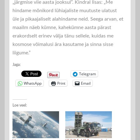
„järgmise viie aasta jooksul”. Kindral lisas: „Me
hindame mõnikord lühiajaliste muutuste ulatust
üle ja pikaajaliselt alahindame neid. Seega arvan, et
maailm näeb kümne, kahekümne aasta pärast
erakordselt erinev välja tänu sellele, kuidas me
kosmose võimalusi ära kasutame ja sinna sisse
liigume.”
Jaga:
Telegram
WhatsApp
Print
Email
Loe veel: