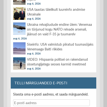
aug 6, 2026
USA taastas täielikult luureinfo andmise
Ukrainale
aug 6, 2026
Ukraina relvajõudude endine ülem: Venemaa
on tõrjunud kogu NATO relvade arsenali,
jäänud on vaid F-35 ja tuumarelv
aug 6, 2026
Siseinfo: USA valmistub piiratud tuumasõjaks
Venemaaga Balti riikides
aug 6, 2026
VIDEO: Hispaania politsei on rakendanud
sissetungijatega seoses karmid meetmed
aug 6, 2026
TELLI MÄRGUANDED E-POSTI
Sisesta oma e-posti aadress, et saada märguandeid.
E-
posti