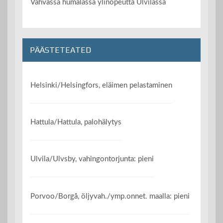
Vahvassa humalassa ylinopeutta Ulvilassa
PÄÄSTETEATED
Helsinki/Helsingfors, eläimen pelastaminen
Hattula/Hattula, palohälytys
Ulvila/Ulvsby, vahingontorjunta: pieni
Porvoo/Borgå, öljyvah./ymp.onnet. maalla: pieni