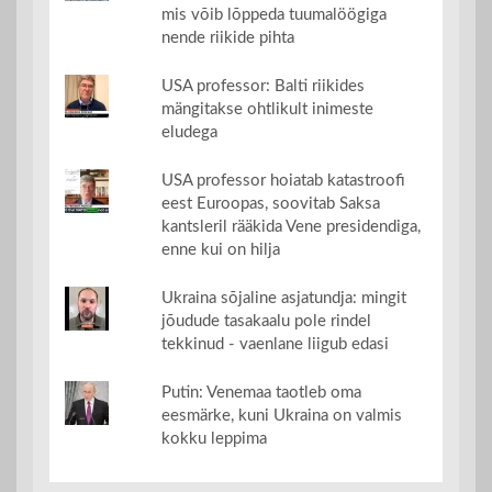
mis võib lõppeda tuumalöögiga
nende riikide pihta
USA professor: Balti riikides
mängitakse ohtlikult inimeste
eludega
USA professor hoiatab katastroofi
eest Euroopas, soovitab Saksa
kantsleril rääkida Vene presidendiga,
enne kui on hilja
Ukraina sõjaline asjatundja: mingit
jõudude tasakaalu pole rindel
tekkinud - vaenlane liigub edasi
Putin: Venemaa taotleb oma
eesmärke, kuni Ukraina on valmis
kokku leppima