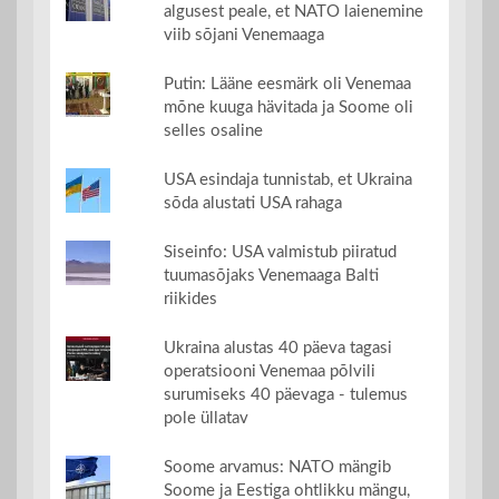
algusest peale, et NATO laienemine
viib sõjani Venemaaga
Putin: Lääne eesmärk oli Venemaa
mõne kuuga hävitada ja Soome oli
selles osaline
USA esindaja tunnistab, et Ukraina
sõda alustati USA rahaga
Siseinfo: USA valmistub piiratud
tuumasõjaks Venemaaga Balti
riikides
Ukraina alustas 40 päeva tagasi
operatsiooni Venemaa põlvili
surumiseks 40 päevaga - tulemus
pole üllatav
Soome arvamus: NATO mängib
Soome ja Eestiga ohtlikku mängu,