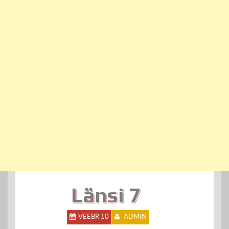
Länsi 7
VEEBR 10
ADMIN