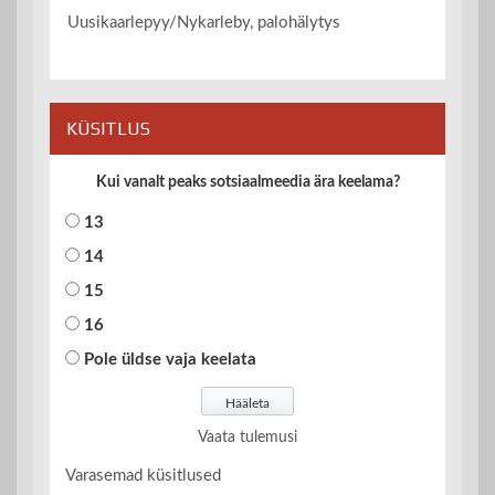
Uusikaarlepyy/Nykarleby, palohälytys
KÜSITLUS
Kui vanalt peaks sotsiaalmeedia ära keelama?
13
14
15
16
Pole üldse vaja keelata
Vaata tulemusi
Varasemad küsitlused