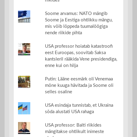
riikides
Soome arvamus: NATO mängib
Soome ja Eestiga ohtlikku mängu,
mis võib lõppeda tuumalöögiga
nende riikide pihta
USA professor hoiatab katastroofi
eest Euroopas, soovitab Saksa
kantsleril rääkida Vene presidendiga,
enne kui on hilja
Putin: Lääne eesmärk oli Venemaa
mõne kuuga hävitada ja Soome oli
selles osaline
USA esindaja tunnistab, et Ukraina
sõda alustati USA rahaga
USA professor: Balti riikides
mängitakse ohtlikult inimeste