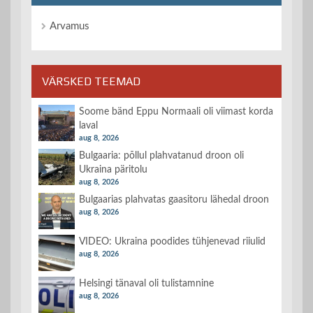
Arvamus
VÄRSKED TEEMAD
Soome bänd Eppu Normaali oli viimast korda
laval
aug 8, 2026
Bulgaaria: põllul plahvatanud droon oli
Ukraina päritolu
aug 8, 2026
Bulgaarias plahvatas gaasitoru lähedal droon
aug 8, 2026
VIDEO: Ukraina poodides tühjenevad riiulid
aug 8, 2026
Helsingi tänaval oli tulistamnine
aug 8, 2026