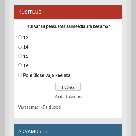
KÜSITLUS
Kui vanalt peaks sotsiaalmeedia ära keelama?
13
14
15
16
Pole üldse vaja keelata
Vaata tulemusi
Varasemad küsitlused
ARVAMUSED