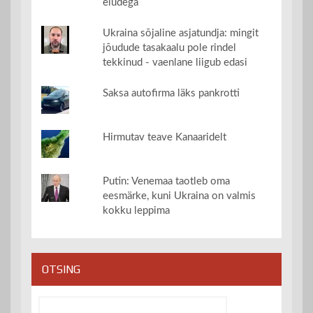
eludega
Ukraina sõjaline asjatundja: mingit
jõudude tasakaalu pole rindel
tekkinud - vaenlane liigub edasi
Saksa autofirma läks pankrotti
Hirmutav teave Kanaaridelt
Putin: Venemaa taotleb oma
eesmärke, kuni Ukraina on valmis
kokku leppima
OTSING
Otsi: