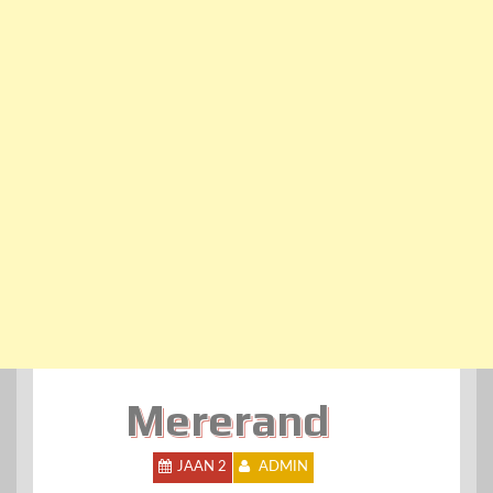
Mererand
JAAN 2
ADMIN