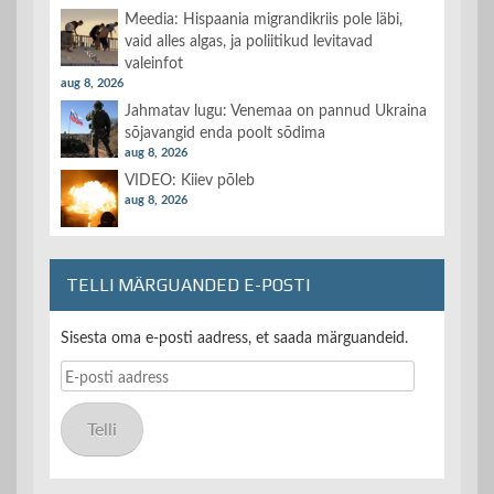
Meedia: Hispaania migrandikriis pole läbi,
vaid alles algas, ja poliitikud levitavad
valeinfot
aug 8, 2026
Jahmatav lugu: Venemaa on pannud Ukraina
sõjavangid enda poolt sõdima
aug 8, 2026
VIDEO: Kiiev põleb
aug 8, 2026
TELLI MÄRGUANDED E-POSTI
Sisesta oma e-posti aadress, et saada märguandeid.
E-
posti
aadress
Telli