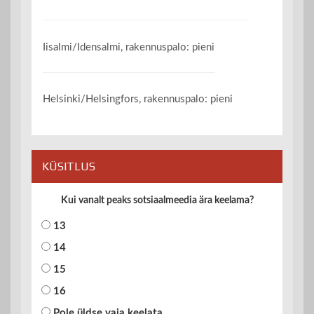
Iisalmi/Idensalmi, rakennuspalo: pieni
Helsinki/Helsingfors, rakennuspalo: pieni
KÜSITLUS
Kui vanalt peaks sotsiaalmeedia ära keelama?
13
14
15
16
Pole üldse vaja keelata