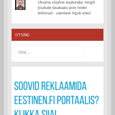
Ukraina sõjaline asjatundja: mingit
jõudude tasakaalu pole rindel
tekkinud - vaenlane liigub edasi
OTSING
Otsi: