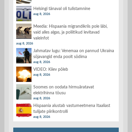
Helsingi tänaval oli tulistamnine
aug 8, 2026
Meedia: Hispaania migrandikriis pole läbi,
vaid alles algas, ja poliitikud levitavad
valeinfot
aug 8, 2026
Jahmatav lugu: Venemaa on pannud Ukraina
sõjavangid enda poolt sõdima
aug 8, 2026
VIDEO: Kiiev põleb
aug 8, 2026
Soomes on oodata hirmuäratavat
elektrihinna tõusu
aug 8, 2026
Hispaania alustab vastumeetmena Itaaliast
tulijate piirikontrolli
aug 8, 2026