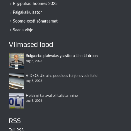
Riigipühad Soomes 2025
Palgakalkulaator
Soome-eesti sõnaraamat
Saada vihje
Viimased lood
Bulgaarias plahvatas gaasitoru lähedal droon
aug 8, 2026
VIDEO: Ukraina poodides tühjenevad riiulid
aug 8, 2026
Helsingi tänaval oli tulistamnine
aug 8, 2026
RSS
Telli RSS