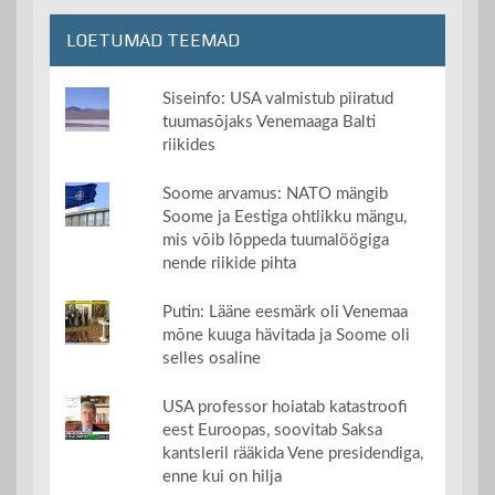
LOETUMAD TEEMAD
Siseinfo: USA valmistub piiratud
tuumasõjaks Venemaaga Balti
riikides
Soome arvamus: NATO mängib
Soome ja Eestiga ohtlikku mängu,
mis võib lõppeda tuumalöögiga
nende riikide pihta
Putin: Lääne eesmärk oli Venemaa
mõne kuuga hävitada ja Soome oli
selles osaline
USA professor hoiatab katastroofi
eest Euroopas, soovitab Saksa
kantsleril rääkida Vene presidendiga,
enne kui on hilja