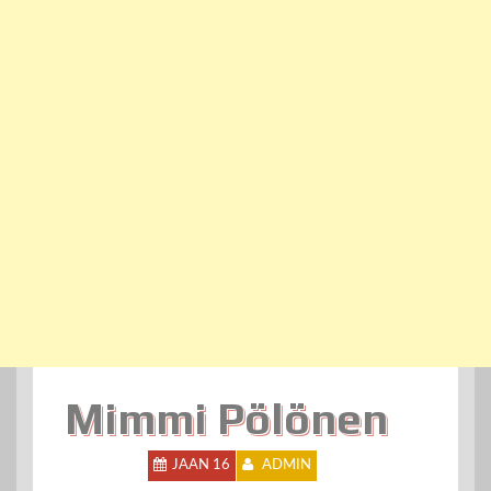
Mimmi Pölönen
JAAN 16
ADMIN