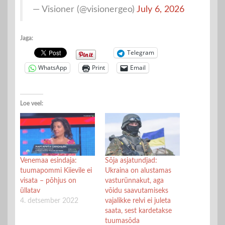
— Visioner (@visionergeo)
July 6, 2026
Jaga:
Telegram
WhatsApp
Print
Email
Loe veel:
Venemaa esindaja:
Sõja asjatundjad:
tuumapommi Kiievile ei
Ukraina on alustamas
visata – põhjus on
vasturünnakut, aga
üllatav
võidu saavutamiseks
4. detsember 2022
vajalikke relvi ei juleta
saata, sest kardetakse
tuumasõda