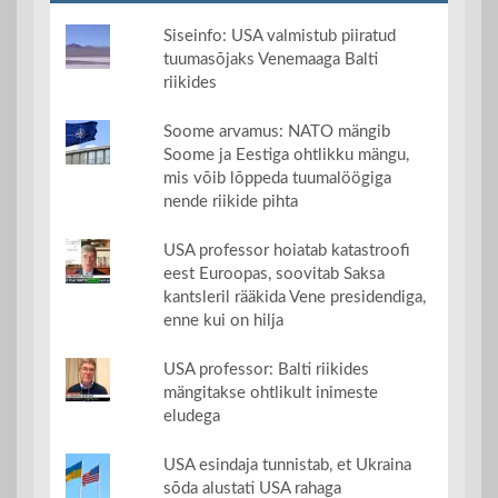
Siseinfo: USA valmistub piiratud
tuumasõjaks Venemaaga Balti
riikides
Soome arvamus: NATO mängib
Soome ja Eestiga ohtlikku mängu,
mis võib lõppeda tuumalöögiga
nende riikide pihta
USA professor hoiatab katastroofi
eest Euroopas, soovitab Saksa
kantsleril rääkida Vene presidendiga,
enne kui on hilja
USA professor: Balti riikides
mängitakse ohtlikult inimeste
eludega
USA esindaja tunnistab, et Ukraina
sõda alustati USA rahaga