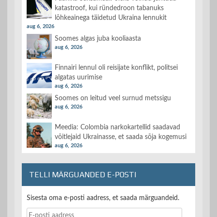
katastroof, kui ründedroon tabanuks
lõhkeainega täidetud Ukraina lennukit
aug 6, 2026
Soomes algas juba kooliaasta
aug 6, 2026
Finnairi lennul oli reisijate konflikt, politsei
algatas uurimise
aug 6, 2026
Soomes on leitud veel surnud metssigu
aug 6, 2026
Meedia: Colombia narkokartellid saadavad
võitlejaid Ukrainasse, et saada sõja kogemusi
aug 6, 2026
TELLI MÄRGUANDED E-POSTI
Sisesta oma e-posti aadress, et saada märguandeid.
E-