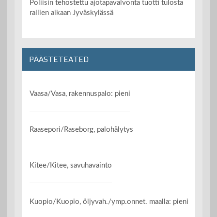
Poliisin tehostettu ajotapavalvonta tuotti tulosta
rallien aikaan Jyväskylässä
PÄÄSTETEATED
Vaasa/Vasa, rakennuspalo: pieni
Raasepori/Raseborg, palohälytys
Kitee/Kitee, savuhavainto
Kuopio/Kuopio, öljyvah./ymp.onnet. maalla: pieni