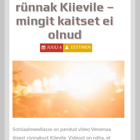
rünnak Kiievile –
mingit kaitset ei
olnud
JUULI 6
EESTINEN
Sotsiaalmeediasse on pandud video Venemaa
öisest rünnakust Kiievile. Videost on näha, et