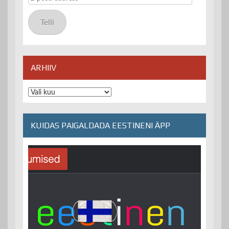
posti
aadress
Telli
ARHIIV
Arhiiv
KUIDAS PAIGALDADA EESTINENI ÄPP