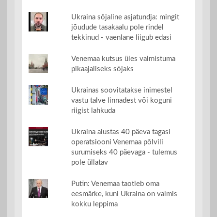
Ukraina sõjaline asjatundja: mingit
jõudude tasakaalu pole rindel
tekkinud - vaenlane liigub edasi
Venemaa kutsus üles valmistuma
pikaajaliseks sõjaks
Ukrainas soovitatakse inimestel
vastu talve linnadest või koguni
riigist lahkuda
Ukraina alustas 40 päeva tagasi
operatsiooni Venemaa põlvili
surumiseks 40 päevaga - tulemus
pole üllatav
Putin: Venemaa taotleb oma
eesmärke, kuni Ukraina on valmis
kokku leppima