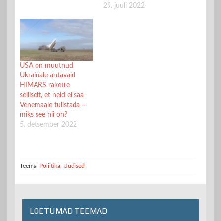
29. juuli 2022
USA on muutnud
Ukrainale antavaid
HIMARS rakette
selliselt, et neid ei saa
Venemaale tulistada –
miks see nii on?
5. detsember 2022
Teemal
Poliitika
,
Uudised
LOETUMAD TEEMAD