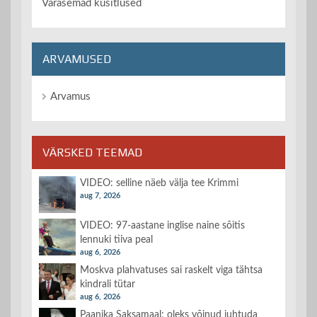
Varasemad küsitlused
ARVAMUSED
Arvamus
VÄRSKED TEEMAD
VIDEO: selline näeb välja tee Krimmi
aug 7, 2026
VIDEO: 97-aastane inglise naine sõitis
lennuki tiiva peal
aug 6, 2026
Moskva plahvatuses sai raskelt viga tähtsa
kindrali tütar
aug 6, 2026
Paanika Saksamaal: oleks võinud juhtuda