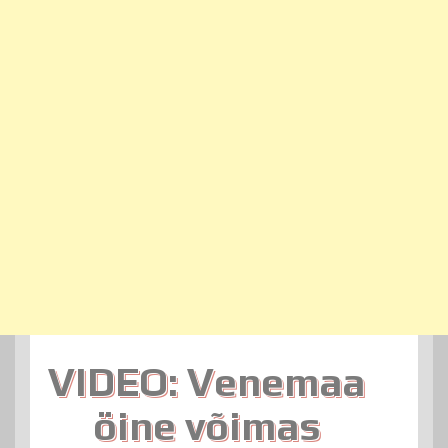
VIDEO: Venemaa
öine võimas