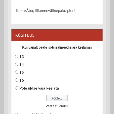
Turku/Åbo, liikennevälinepalo: pieni
KÜSITLUS
Kui vanalt peaks sotsiaalmeedia ära keelama?
13
14
15
16
Pole üldse vaja keelata
Vaata tulemusi