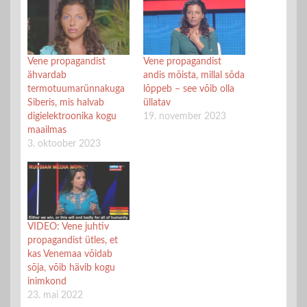
Vene propagandist
Vene propagandist
ähvardab
andis mõista, millal sõda
termotuumarünnakuga
lõppeb – see võib olla
Siberis, mis halvab
üllatav
digielektroonika kogu
19. november 2023
maailmas
3. oktoober 2023
VIDEO: Vene juhtiv
propagandist ütles, et
kas Venemaa võidab
sõja, võib hävib kogu
inimkond
23. mai 2022