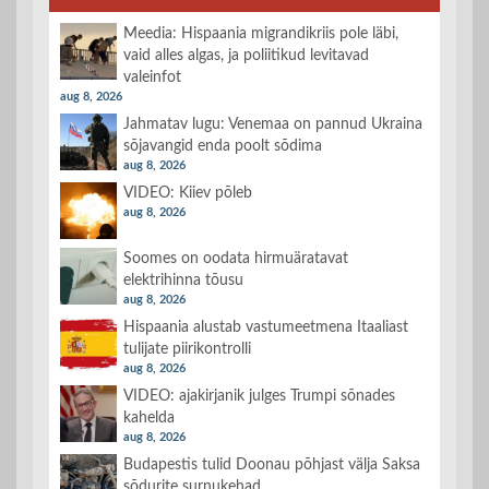
Meedia: Hispaania migrandikriis pole läbi,
vaid alles algas, ja poliitikud levitavad
valeinfot
aug 8, 2026
Jahmatav lugu: Venemaa on pannud Ukraina
sõjavangid enda poolt sõdima
aug 8, 2026
VIDEO: Kiiev põleb
aug 8, 2026
Soomes on oodata hirmuäratavat
elektrihinna tõusu
aug 8, 2026
Hispaania alustab vastumeetmena Itaaliast
tulijate piirikontrolli
aug 8, 2026
VIDEO: ajakirjanik julges Trumpi sõnades
kahelda
aug 8, 2026
Budapestis tulid Doonau põhjast välja Saksa
sõdurite surnukehad