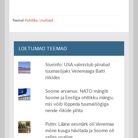
Teemal
Poliitika
,
Uudised
LOETUMAD TEEMAD
Siseinfo: USA valmistub piiratud
tuumasõjaks Venemaaga Balti
riikides
Soome arvamus: NATO mängib
Soome ja Eestiga ohtlikku mängu,
mis võib lõppeda tuumalöögiga
nende riikide pihta
Putin: Lääne eesmärk oli Venemaa
mõne kuuga hävitada ja Soome oli
selles osaline