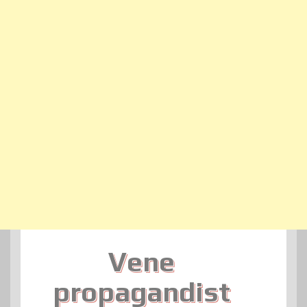
Vene
propagandist