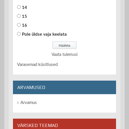
14
15
16
Pole üldse vaja keelata
Vaata tulemusi
Varasemad küsitlused
ARVAMUSED
Arvamus
VÄRSKED TEEMAD