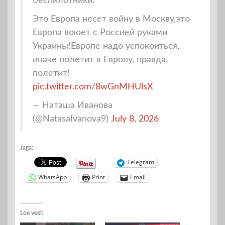
беспилотники!
Это Европа несет войну в Москву,это
Европа воюет с Россией руками
Украины!Европе надо успокоиться,
иначе полетит в Европу, правда,
полетит!
pic.twitter.com/8wGnMHUlsX
— Наташа Иванова
(@NatasaIvanova9)
July 8, 2026
Jaga:
Telegram
WhatsApp
Print
Email
Loe veel: