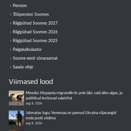
Pension
Tööpension Soomes
Riigipühad Soomes 2027
Riigipühad Soomes 2026
Riigipühad Soomes 2025
Palgakalkulaator
Soome-eesti sõnaraamat
Saada vihje
Viimased lood
Meedia: Hispaania migrandikriis pole läbi, vaid alles algas, ja
poliitikud levitavad valeinfot
aug 8, 2026
Jahmatav lugu: Venemaa on pannud Ukraina sõjavangid
enda poolt sõdima
aug 8, 2026