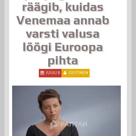
räägib, kuidas
Venemaa annab
varsti valusa
löögi Euroopa
pihta
JUULI 8
EESTINEN