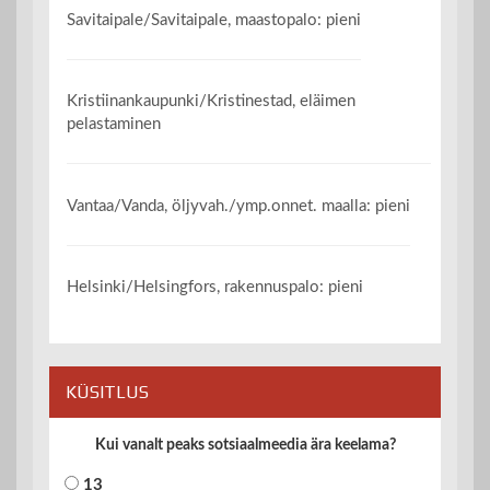
Savitaipale/Savitaipale, maastopalo: pieni
Kristiinankaupunki/Kristinestad, eläimen
pelastaminen
Vantaa/Vanda, öljyvah./ymp.onnet. maalla: pieni
Helsinki/Helsingfors, rakennuspalo: pieni
KÜSITLUS
Kui vanalt peaks sotsiaalmeedia ära keelama?
13