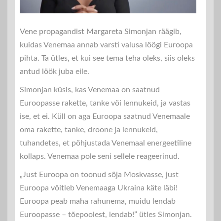
Vene propagandist Margareta Simonjan räägib,
kuidas Venemaa annab varsti valusa löögi Euroopa
pihta. Ta ütles, et kui see tema teha oleks, siis oleks
antud löök juba eile.
Simonjan küsis, kas Venemaa on saatnud
Euroopasse rakette, tanke või lennukeid, ja vastas
ise, et ei. Küll on aga Euroopa saatnud Venemaale
oma rakette, tanke, droone ja lennukeid,
tuhandetes, et põhjustada Venemaal energeetiline
kollaps. Venemaa pole seni sellele reageerinud.
„Just Euroopa on toonud sõja Moskvasse, just
Euroopa võitleb Venemaaga Ukraina käte läbi!
Euroopa peab maha rahunema, muidu lendab
Euroopasse – tõepoolest, lendab!” ütles Simonjan.