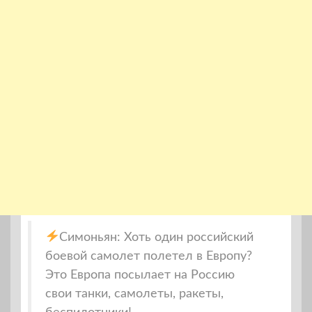
Симоньян: Хоть один российский
боевой самолет полетел в Европу?
Это Европа посылает на Россию
свои танки, самолеты, ракеты,