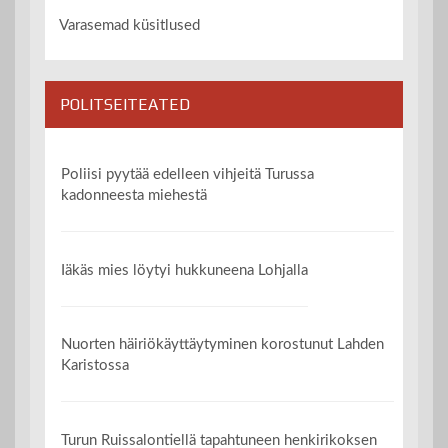
Varasemad küsitlused
POLITSEITEATED
Poliisi pyytää edelleen vihjeitä Turussa
kadonneesta miehestä
Iäkäs mies löytyi hukkuneena Lohjalla
Nuorten häiriökäyttäytyminen korostunut Lahden
Karistossa
Turun Ruissalontiellä tapahtuneen henkirikoksen