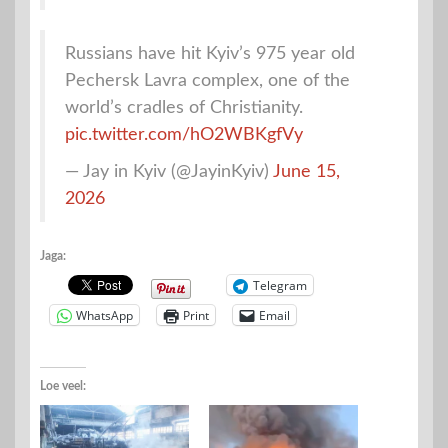
Russians have hit Kyiv’s 975 year old
Pechersk Lavra complex, one of the
world’s cradles of Christianity.
pic.twitter.com/hO2WBKgfVy
— Jay in Kyiv (@JayinKyiv)
June 15,
2026
Jaga:
Telegram
WhatsApp
Print
Email
Loe veel: