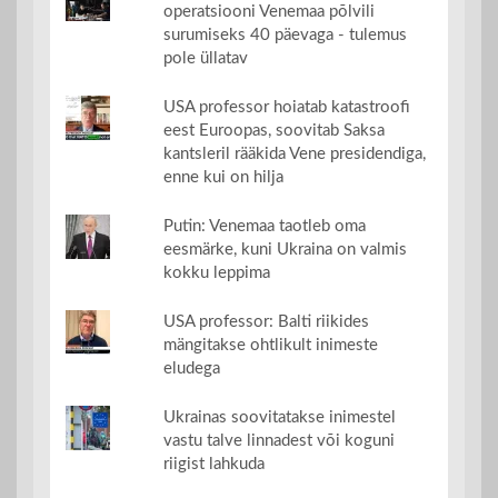
operatsiooni Venemaa põlvili
surumiseks 40 päevaga - tulemus
pole üllatav
USA professor hoiatab katastroofi
eest Euroopas, soovitab Saksa
kantsleril rääkida Vene presidendiga,
enne kui on hilja
Putin: Venemaa taotleb oma
eesmärke, kuni Ukraina on valmis
kokku leppima
USA professor: Balti riikides
mängitakse ohtlikult inimeste
eludega
Ukrainas soovitatakse inimestel
vastu talve linnadest või koguni
riigist lahkuda