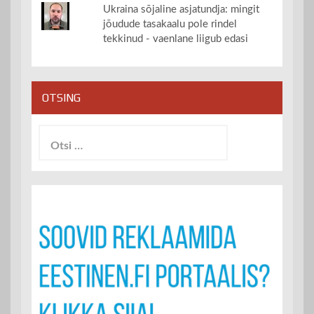
Ukraina sõjaline asjatundja: mingit
jõudude tasakaalu pole rindel
tekkinud - vaenlane liigub edasi
OTSING
Otsi: