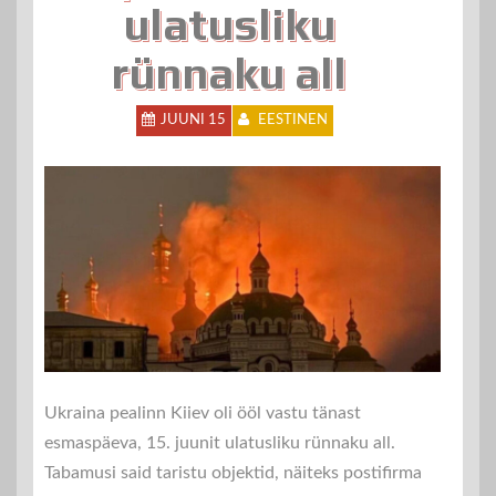
ulatusliku
rünnaku all
JUUNI 15
EESTINEN
Ukraina pealinn Kiiev oli ööl vastu tänast
esmaspäeva, 15. juunit ulatusliku rünnaku all.
Tabamusi said taristu objektid, näiteks postifirma