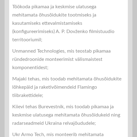
Töökoda pikamaa ja keskmise ulatusega
mehitamata õhusõidukite tootmiseks ja
kasutamiseks ettevalmistamiseks
(konfigureerimiseks) A. P. Dovženko filmistuudio
territooriumil;
Unmanned Technologies, mis teostab pikamaa
ründedroonide monteerimist välismaistest
komponentidest;
Majaki tehas, mis toodab mehitamata õhusõidukite
lõhkepäid ja raketivõimendeid Flamingo
tiibrakettidele;
Kiievi tehas Burevestnik, mis toodab pikamaa ja
keskmise ulatusega mehitamata õhusõidukeid ning
radarseadmeid Ukraina relvajõududele;
Ukr Armo Tech, mis monteerib mehitamata