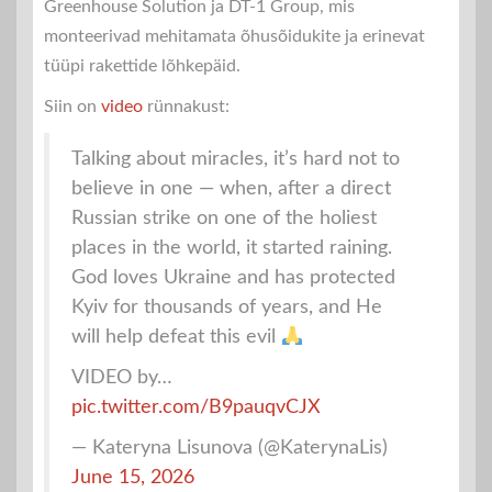
Greenhouse Solution ja DT-1 Group, mis
monteerivad mehitamata õhusõidukite ja erinevat
tüüpi rakettide lõhkepäid.
Siin on
video
rünnakust:
Talking about miracles, it’s hard not to
believe in one — when, after a direct
Russian strike on one of the holiest
places in the world, it started raining.
God loves Ukraine and has protected
Kyiv for thousands of years, and He
will help defeat this evil
VIDEO by…
pic.twitter.com/B9pauqvCJX
— Kateryna Lisunova (@KaterynaLis)
June 15, 2026