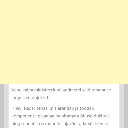
Vene kaitseministeeriumi andmetel said tabamuse
järgmised objektid:
Kiievi Radaritehas, mis arendab ja toodab
komponente pikamaa mehitamata õhusõidukitele
ning toodab ja remondib sõjaväe radarsüsteeme;