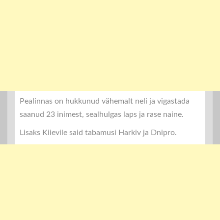
Pealinnas on hukkunud vähemalt neli ja vigastada
saanud 23 inimest, sealhulgas laps ja rase naine.
Lisaks Kiievile said tabamusi Harkiv ja Dnipro.