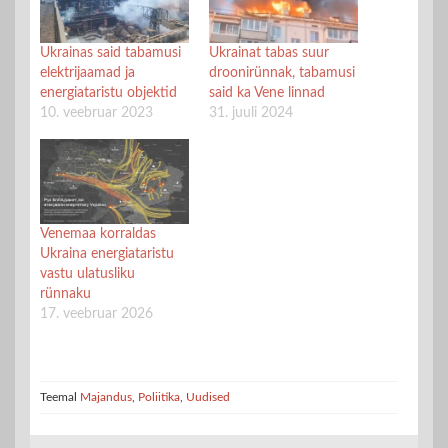
Ukrainas said tabamusi
Ukrainat tabas suur
elektrijaamad ja
droonirünnak, tabamusi
energiataristu objektid
said ka Vene linnad
10. veebruar 2023
31. juuli 2024
Venemaa korraldas
Ukraina energiataristu
vastu ulatusliku
rünnaku
17. veebruar 2026
Teemal
Majandus
,
Poliitika
,
Uudised