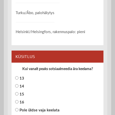
Turku/Åbo, palohälytys
Helsinki/Helsingfors, rakennuspalo: pieni
KÜSITLUS
Kui vanalt peaks sotsiaalmeedia ära keelama?
13
14
15
16
Pole üldse vaja keelata