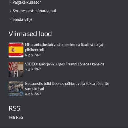
Palgakalkulaator
Soome-eesti sõnaraamat
Saada vihje
Viimased lood
Hispaania alustab vastumeetmena Itaaliast tulijate
piirikontrolli
aug 8, 2026
VIDEO: ajakirjanik julges Trumpi sõnades kahelda
aug 8, 2026
Budapestis tulid Doonau põhjast välja Saksa sõdurite
surnukehad
aug 8, 2026
RSS
Telli RSS