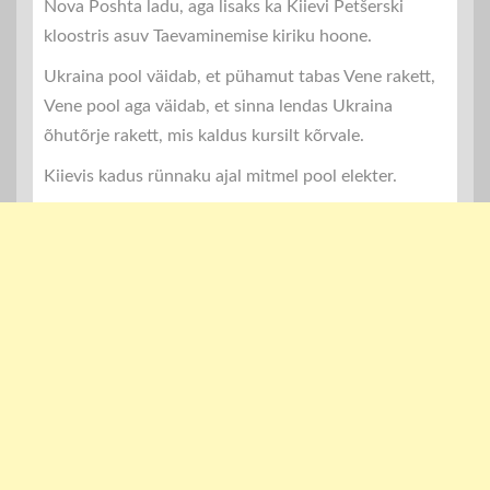
Nova Poshta ladu, aga lisaks ka Kiievi Petšerski
kloostris asuv Taevaminemise kiriku hoone.
Ukraina pool väidab, et pühamut tabas Vene rakett,
Vene pool aga väidab, et sinna lendas Ukraina
õhutõrje rakett, mis kaldus kursilt kõrvale.
Kiievis kadus rünnaku ajal mitmel pool elekter.