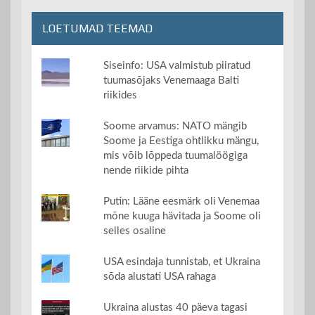
LOETUMAD TEEMAD
Siseinfo: USA valmistub piiratud
tuumasõjaks Venemaaga Balti
riikides
Soome arvamus: NATO mängib
Soome ja Eestiga ohtlikku mängu,
mis võib lõppeda tuumalöögiga
nende riikide pihta
Putin: Lääne eesmärk oli Venemaa
mõne kuuga hävitada ja Soome oli
selles osaline
USA esindaja tunnistab, et Ukraina
sõda alustati USA rahaga
Ukraina alustas 40 päeva tagasi