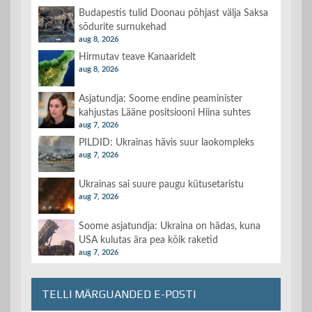
Budapestis tulid Doonau põhjast välja Saksa
sõdurite surnukehad
aug 8, 2026
Hirmutav teave Kanaaridelt
aug 8, 2026
Asjatundja: Soome endine peaminister
kahjustas Lääne positsiooni Hiina suhtes
aug 7, 2026
PILDID: Ukrainas hävis suur laokompleks
aug 7, 2026
Ukrainas sai suure paugu kütusetaristu
aug 7, 2026
Soome asjatundja: Ukraina on hädas, kuna
USA kulutas ära pea kõik raketid
aug 7, 2026
TELLI MÄRGUANDED E-POSTI