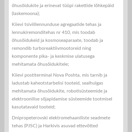
õhusõidukite ja erinevat tüüpi rakettide lõhkepäid
(laskemoona);
Kiievi tsiviillennunduse agregaatide tehas ja
lennukiremonditehas nr 410, mis toodab
õhusõidukeid ja kosmoseaparaate, toodab ja
remondib turboreaktiivmootoreid ning
komponente pika- ja keskmise ulatusega
mehitamata õhusõidukitele;
Kiievi postiterminal Nova Poshta, mis tarnib ja
ladustab kaheotstarbelisi tooteid, sealhulgas
mehitamata õhusõidukite, robotisüsteemide ja
elektroonilise sõjapidamise süsteemide tootmisel
kasutatavaid tooteid;
Dnipropeterovski elektromehaaniliste seadmete
tehas (PJSC) ja Harkivis asuvad ettevõtted