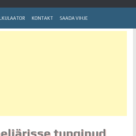
LKULAATOR
KONTAKT
SAADA VIHJE
eliärisse tunginud