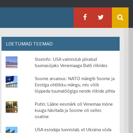
LOETUMAD TEEMAD
Siseinfo: USA valmistub piiratud
tuumasõjaks Venemaaga Balti riikides
Soome arvamus: NATO mängib Soome ja
Eestiga ohtlikku mängu, mis võib
lõppeda tuumalöögiga nende riikide pihta
Putin: Lääne eesmärk oli Venemaa mõne
kuuga hävitada ja Soome oli selles
osaline
USA esindaja tunnistab, et Ukraina sõda