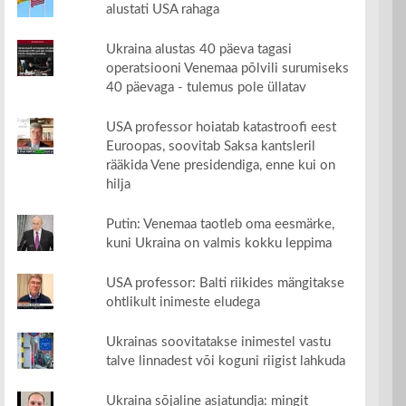
alustati USA rahaga
Ukraina alustas 40 päeva tagasi
operatsiooni Venemaa põlvili surumiseks
40 päevaga - tulemus pole üllatav
USA professor hoiatab katastroofi eest
Euroopas, soovitab Saksa kantsleril
rääkida Vene presidendiga, enne kui on
hilja
Putin: Venemaa taotleb oma eesmärke,
kuni Ukraina on valmis kokku leppima
USA professor: Balti riikides mängitakse
ohtlikult inimeste eludega
Ukrainas soovitatakse inimestel vastu
talve linnadest või koguni riigist lahkuda
Ukraina sõjaline asjatundja: mingit