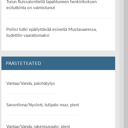
Turun Ruissalontiellä tapahtuneen henkirikoksen
esitutkinta on valmistunut
Poliisi tutki epäilyttävää esinettä Mustasaaressa,
todettiin vaarattomaksi
PÄÄSTETEATED
Vantaa/Vanda, palohälytys
Savonlinna/Nyslott, tulipalo muu: pieni
Vantaa/Vanda, rakennuspalo: pieni