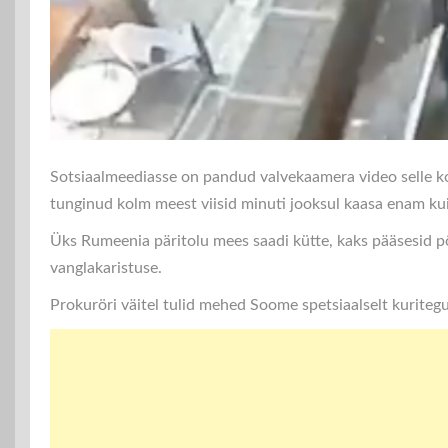
Sotsiaalmeediasse on pandud valvekaamera video selle koht
tunginud kolm meest viisid minuti jooksul kaasa enam kui p
Üks Rumeenia päritolu mees saadi kütte, kaks pääsesid p
vanglakaristuse.
Prokuröri väitel tulid mehed Soome spetsiaalselt kurite