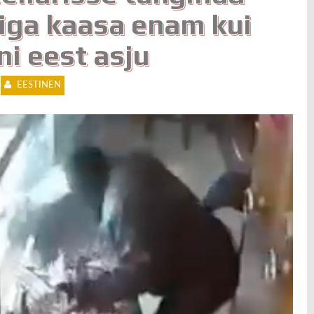
iga kaasa enam kui
ni eest asju
EESTINEN