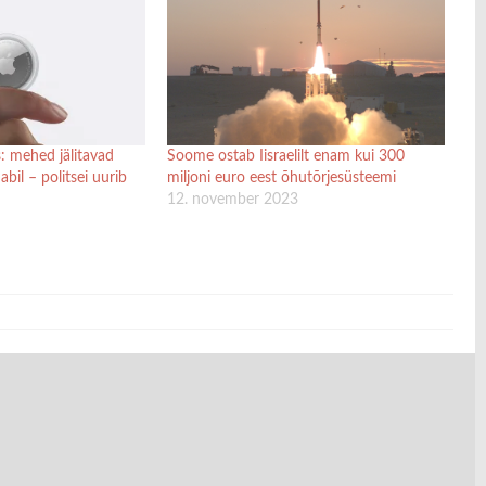
 mehed jälitavad
Soome ostab Iisraelilt enam kui 300
abil – politsei uurib
miljoni euro eest õhutõrjesüsteemi
12. november 2023