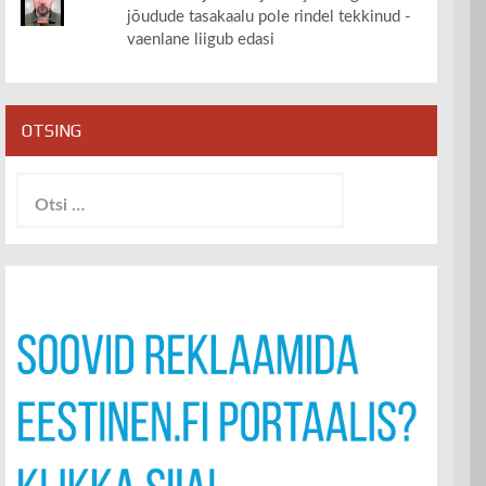
jõudude tasakaalu pole rindel tekkinud -
vaenlane liigub edasi
OTSING
Otsi: