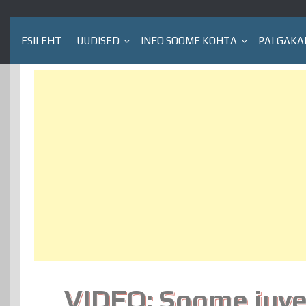
ESILEHT
UUDISED
INFO SOOME KOHTA
PALGAKA
VIDEO: Soome juve