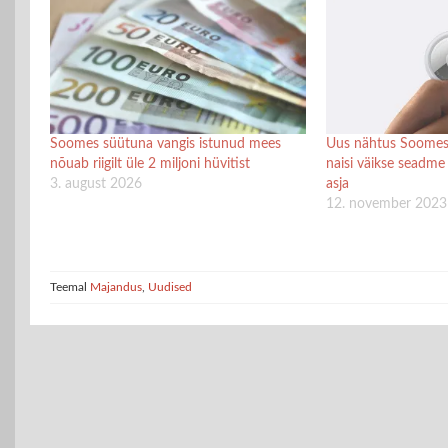
Soomes süütuna vangis istunud mees
Uus nähtus Soomes:
nõuab riigilt üle 2 miljoni hüvitist
naisi väikse seadme 
3. august 2026
asja
12. november 2023
Teemal
Majandus
,
Uudised