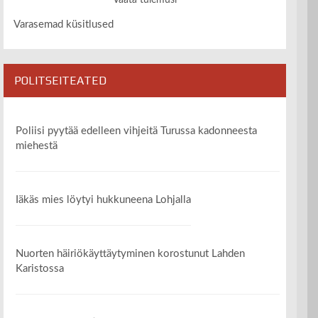
Vaata tulemusi
Varasemad küsitlused
POLITSEITEATED
Poliisi pyytää edelleen vihjeitä Turussa kadonneesta
miehestä
Iäkäs mies löytyi hukkuneena Lohjalla
Nuorten häiriökäyttäytyminen korostunut Lahden
Karistossa