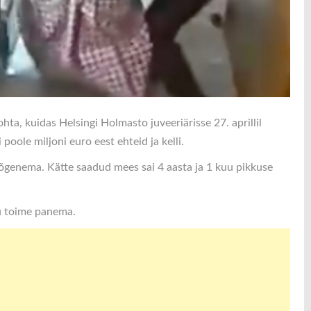
a, kuidas Helsingi Holmasto juveeriärisse 27. aprillil
oole miljoni euro eest ehteid ja kelli.
õgenema. Kätte saadud mees sai 4 aasta ja 1 kuu pikkuse
gu toime panema.