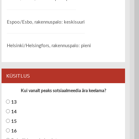
Espoo/Esbo, rakennuspalo: keskisuuri
Helsinki/Helsingfors, rakennuspalo: pieni
KÜSITLUS
Kui vanalt peaks sotsiaalmeedia ära keelama?
13
14
15
16