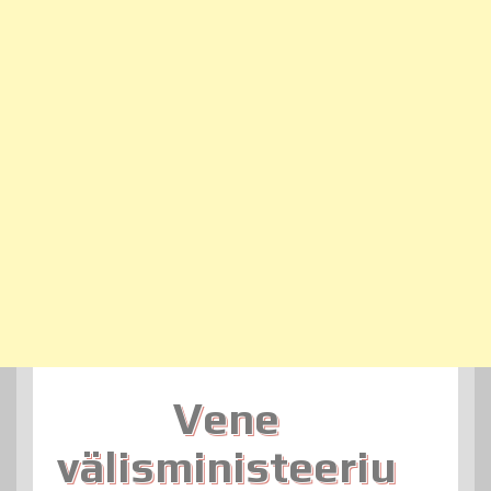
Vene
välisministeeriu