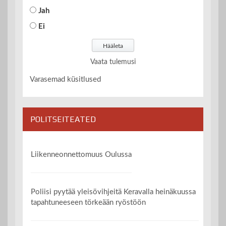
Jah
Ei
Vaata tulemusi
Varasemad küsitlused
POLITSEITEATED
Liikenneonnettomuus Oulussa
Poliisi pyytää yleisövihjeitä Keravalla heinäkuussa
tapahtuneeseen törkeään ryöstöön