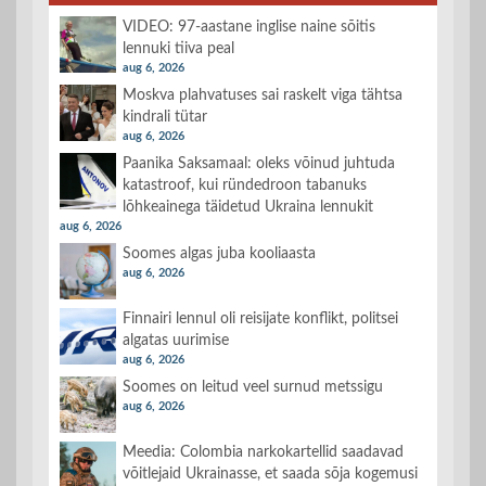
VIDEO: 97-aastane inglise naine sõitis
lennuki tiiva peal
aug 6, 2026
Moskva plahvatuses sai raskelt viga tähtsa
kindrali tütar
aug 6, 2026
Paanika Saksamaal: oleks võinud juhtuda
katastroof, kui ründedroon tabanuks
lõhkeainega täidetud Ukraina lennukit
aug 6, 2026
Soomes algas juba kooliaasta
aug 6, 2026
Finnairi lennul oli reisijate konflikt, politsei
algatas uurimise
aug 6, 2026
Soomes on leitud veel surnud metssigu
aug 6, 2026
Meedia: Colombia narkokartellid saadavad
võitlejaid Ukrainasse, et saada sõja kogemusi