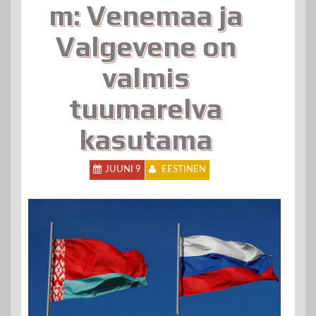
m: Venemaa ja
Valgevene on
valmis
tuumarelva
kasutama
JUUNI 9
EESTINEN