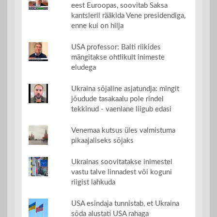
eest Euroopas, soovitab Saksa
kantsleril rääkida Vene presidendiga,
enne kui on hilja
USA professor: Balti riikides
mängitakse ohtlikult inimeste
eludega
Ukraina sõjaline asjatundja: mingit
jõudude tasakaalu pole rindel
tekkinud - vaenlane liigub edasi
Venemaa kutsus üles valmistuma
pikaajaliseks sõjaks
Ukrainas soovitatakse inimestel
vastu talve linnadest või koguni
riigist lahkuda
USA esindaja tunnistab, et Ukraina
sõda alustati USA rahaga