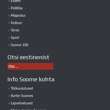
Esileht
Poliitika
Majandus
Kultuur
Tervis
Sport
Soome 100
Otsi eestinenist
Otsi:
Info Soome kohta
Töökuulutused
Korter Soomes
Lapsetoetused