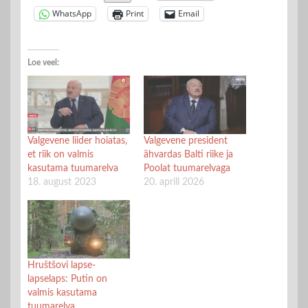
WhatsApp
Print
Email
Loe veel:
Valgevene liider hoiatas,
Valgevene president
et riik on valmis
ähvardas Balti riike ja
kasutama tuumarelva
Poolat tuumarelvaga
18. august 2023
20. aprill 2026
Hruštšovi lapse-
lapselaps: Putin on
valmis kasutama
tuumarelva