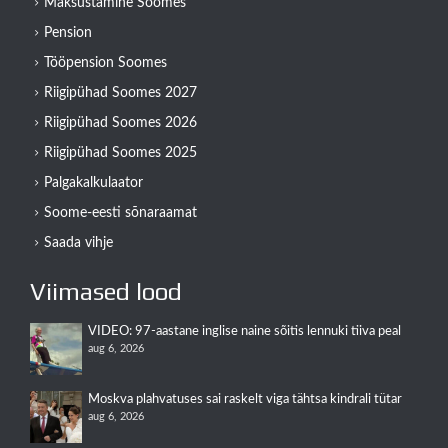
Maksustamine Soomes
Pension
Tööpension Soomes
Riigipühad Soomes 2027
Riigipühad Soomes 2026
Riigipühad Soomes 2025
Palgakalkulaator
Soome-eesti sõnaraamat
Saada vihje
Viimased lood
VIDEO: 97-aastane inglise naine sõitis lennuki tiiva peal
aug 6, 2026
Moskva plahvatuses sai raskelt viga tähtsa kindrali tütar
aug 6, 2026