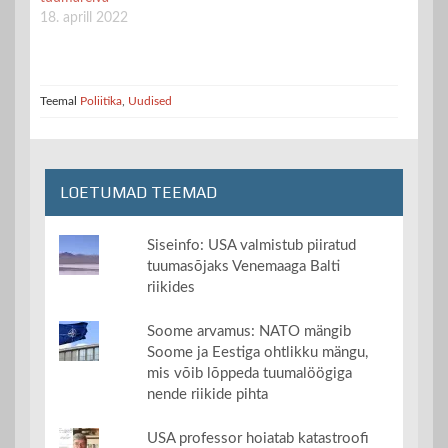
18. aprill 2022
Teemal
Poliitika
,
Uudised
LOETUMAD TEEMAD
Siseinfo: USA valmistub piiratud
tuumasõjaks Venemaaga Balti
riikides
Soome arvamus: NATO mängib
Soome ja Eestiga ohtlikku mängu,
mis võib lõppeda tuumalöögiga
nende riikide pihta
USA professor hoiatab katastroofi