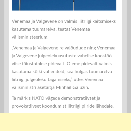
Venemaa ja Valgevene on valmis liitriigi kaitsmiseks
kasutama tuumarelva, teatas Venemaa
välisministeerium.
„Venemaa ja Valgevene relvajõudude ning Venemaa
ja Valgevene julgeolekuasutuste vahelise koostöö
viise täiustatakse pidevalt. Oleme pidevalt valmis
kasutama kõiki vahendeid, sealhulgas tuumarelva
liitriigi julgeoleku tagamiseks,” ütles Venemaa
välisministri asetäitja Mihhail Galuzin.
Ta märkis NATO vägede demonstratiivset ja
provokatiivset koondumist liitriigi piiride lähedale.