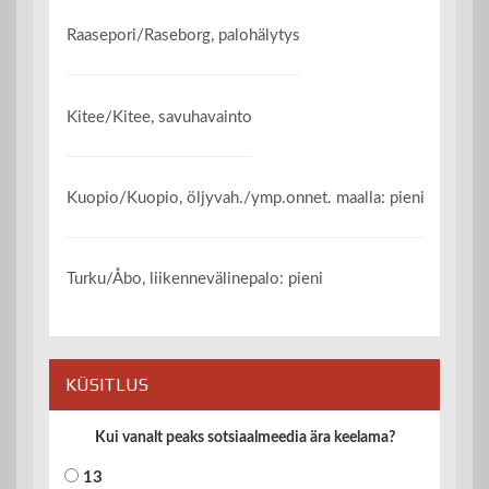
Raasepori/Raseborg, palohälytys
Kitee/Kitee, savuhavainto
Kuopio/Kuopio, öljyvah./ymp.onnet. maalla: pieni
Turku/Åbo, liikennevälinepalo: pieni
KÜSITLUS
Kui vanalt peaks sotsiaalmeedia ära keelama?
13