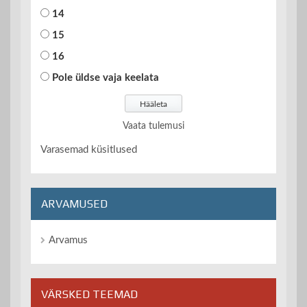
14
15
16
Pole üldse vaja keelata
Vaata tulemusi
Varasemad küsitlused
ARVAMUSED
Arvamus
VÄRSKED TEEMAD