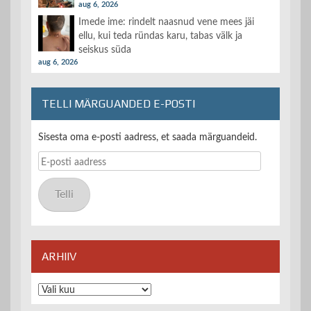
aug 6, 2026
Imede ime: rindelt naasnud vene mees jäi
ellu, kui teda ründas karu, tabas välk ja
seiskus süda
aug 6, 2026
TELLI MÄRGUANDED E-POSTI
Sisesta oma e-posti aadress, et saada märguandeid.
E-
posti
aadress
Telli
ARHIIV
Arhiiv