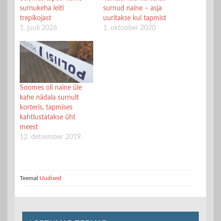
surnukeha leiti
surnud naine – asja
trepikojast
uuritakse kui tapmist
1. juuli 2026
1. oktoober 2020
Soomes oli naine üle
kahe nädala surnult
korteris, tapmises
kahtlustatakse üht
meest
12. detsember 2019
Teemal
Uudised