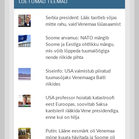
LOETUMAD TEEMAD
Serbia president: Lääs taotleb sõjas
mitte rahu, vaid Venemaa lüüasaamist
Soome arvamus: NATO mängib
Soome ja Eestiga ohtlikku mängu,
mis võib lõppeda tuumalöögiga
nende riikide pihta
Siseinfo: USA valmistub piiratud
tuumasõjaks Venemaaga Balti
riikides
USA professor hoiatab katastroofi
eest Euroopas, soovitab Saksa
kantsleril rääkida Vene presidendiga,
enne kui on hilja
Putin: Lääne eesmärk oli Venemaa
mõne kuuga hävitada ja Soome oli