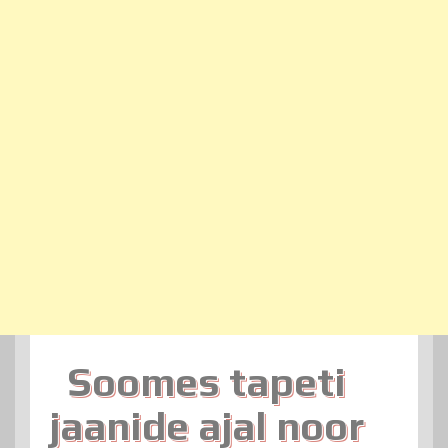
Soomes tapeti
jaanide ajal noor