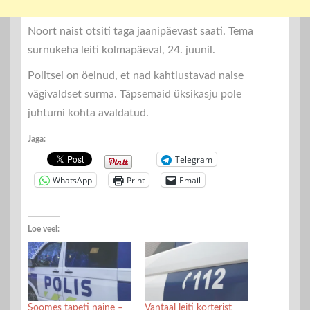
Noort naist otsiti taga jaanipäevast saati. Tema
surnukeha leiti kolmapäeval, 24. juunil.
Politsei on öelnud, et nad kahtlustavad naise
vägivaldset surma. Täpsemaid üksikasju pole
juhtumi kohta avaldatud.
Jaga:
Telegram
WhatsApp
Print
Email
Loe veel:
Soomes tapeti naine –
Vantaal leiti korterist