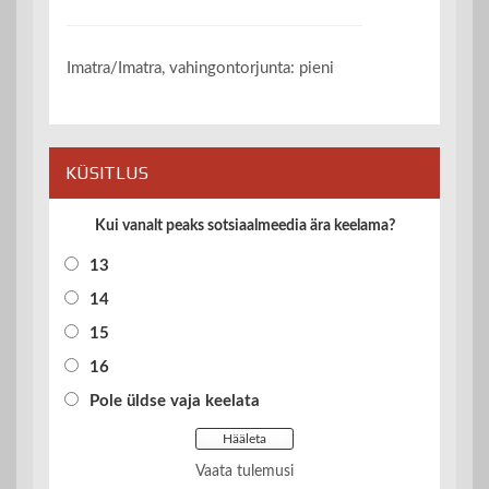
Imatra/Imatra, vahingontorjunta: pieni
KÜSITLUS
Kui vanalt peaks sotsiaalmeedia ära keelama?
13
14
15
16
Pole üldse vaja keelata
Vaata tulemusi