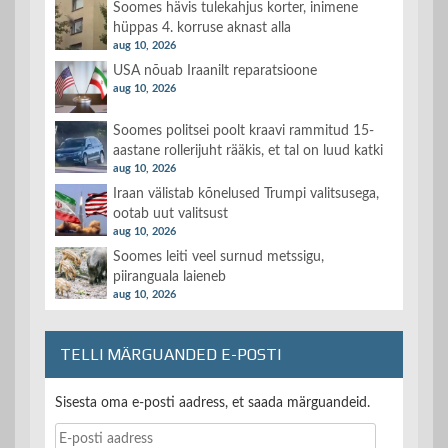
Soomes hävis tulekahjus korter, inimene
hüppas 4. korruse aknast alla
aug 10, 2026
USA nõuab Iraanilt reparatsioone
aug 10, 2026
Soomes politsei poolt kraavi rammitud 15-
aastane rollerijuht rääkis, et tal on luud katki
aug 10, 2026
Iraan välistab kõnelused Trumpi valitsusega,
ootab uut valitsust
aug 10, 2026
Soomes leiti veel surnud metssigu,
piiranguala laieneb
aug 10, 2026
TELLI MÄRGUANDED E-POSTI
Sisesta oma e-posti aadress, et saada märguandeid.
E-