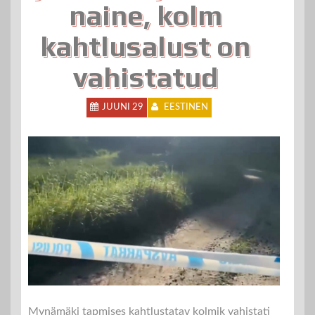
naine, kolm
kahtlusalust on
vahistatud
JUUNI 29
EESTINEN
Mynämäki tapmises kahtlustatav kolmik vahistati