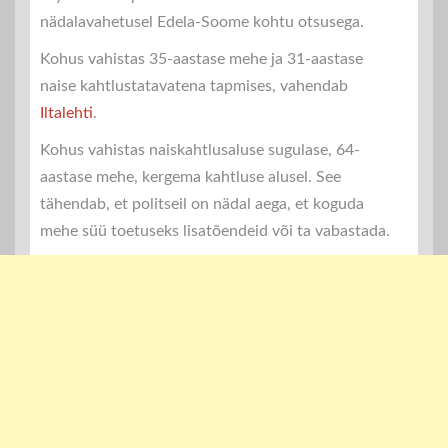
nädalavahetusel Edela-Soome kohtu otsusega.
Kohus vahistas 35-aastase mehe ja 31-aastase
naise kahtlustatavatena tapmises, vahendab
Iltalehti
.
Kohus vahistas naiskahtlusaluse sugulase, 64-
aastase mehe, kergema kahtluse alusel. See
tähendab, et politseil on nädal aega, et koguda
mehe süü toetuseks lisatõendeid või ta vabastada.