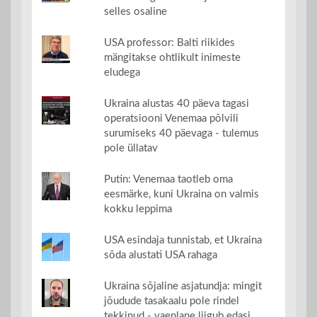
selles osaline
USA professor: Balti riikides
mängitakse ohtlikult inimeste
eludega
Ukraina alustas 40 päeva tagasi
operatsiooni Venemaa põlvili
surumiseks 40 päevaga - tulemus
pole üllatav
Putin: Venemaa taotleb oma
eesmärke, kuni Ukraina on valmis
kokku leppima
USA esindaja tunnistab, et Ukraina
sõda alustati USA rahaga
Ukraina sõjaline asjatundja: mingit
jõudude tasakaalu pole rindel
tekkinud - vaenlane liigub edasi