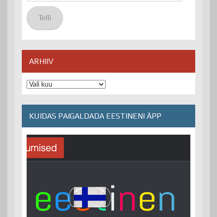
posti
aadress
Telli
ARHIIV
Arhiiv
KUIDAS PAIGALDADA EESTINENI ÄPP