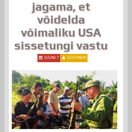
jagama, et
võidelda
võimaliku USA
sissetungi vastu
JUUNI 7
EESTINEN