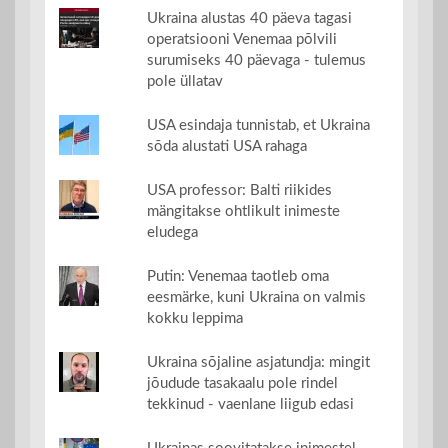
Ukraina alustas 40 päeva tagasi
operatsiooni Venemaa põlvili
surumiseks 40 päevaga - tulemus
pole üllatav
USA esindaja tunnistab, et Ukraina
sõda alustati USA rahaga
USA professor: Balti riikides
mängitakse ohtlikult inimeste
eludega
Putin: Venemaa taotleb oma
eesmärke, kuni Ukraina on valmis
kokku leppima
Ukraina sõjaline asjatundja: mingit
jõudude tasakaalu pole rindel
tekkinud - vaenlane liigub edasi