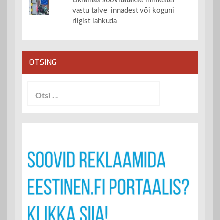
Ukrainas soovitatakse inimestel
vastu talve linnadest või koguni
riigist lahkuda
OTSING
Otsi: