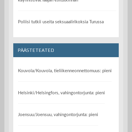
käynnistivät laajan esitutkinnan
Poliisi tutkii useita seksuaalirikoksia Turussa
PÄÄSTETEATED
Kouvola/Kouvola, tieliikenneonnettomuus: pieni
Helsinki/Helsingfors, vahingontorjunta: pieni
Joensuu/Joensuu, vahingontorjunta: pieni