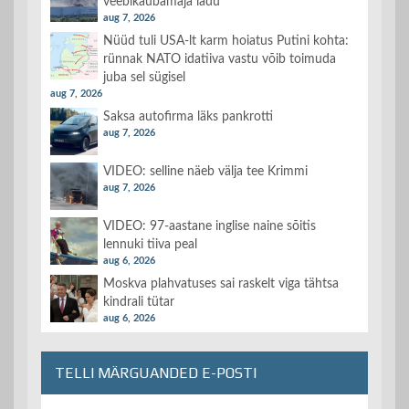
veebikaubamaja ladu
aug 7, 2026
Nüüd tuli USA-lt karm hoiatus Putini kohta:
rünnak NATO idatiiva vastu võib toimuda
juba sel sügisel
aug 7, 2026
Saksa autofirma läks pankrotti
aug 7, 2026
VIDEO: selline näeb välja tee Krimmi
aug 7, 2026
VIDEO: 97-aastane inglise naine sõitis
lennuki tiiva peal
aug 6, 2026
Moskva plahvatuses sai raskelt viga tähtsa
kindrali tütar
aug 6, 2026
TELLI MÄRGUANDED E-POSTI