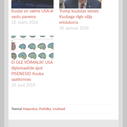
Kuuba on valmis USA-le
Trump kuulutas seoses
vastu panema
Kuubaga riigis välja
18. märts 2026
eriolukorra
30. jaanuar 2026
EI OLE VÕIMALIK! USA
diplomaatide ajud
PISENESID Kuuba
saatkonnas
24. juuli 2019
Teemal
Majandus
,
Poliitika
,
Uudised