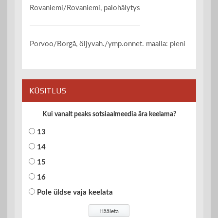
Rovaniemi/Rovaniemi, palohälytys
Porvoo/Borgå, öljyvah./ymp.onnet. maalla: pieni
KÜSITLUS
Kui vanalt peaks sotsiaalmeedia ära keelama?
13
14
15
16
Pole üldse vaja keelata