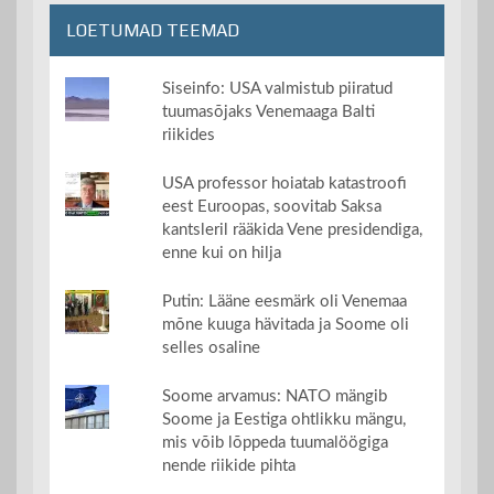
LOETUMAD TEEMAD
Siseinfo: USA valmistub piiratud
tuumasõjaks Venemaaga Balti
riikides
USA professor hoiatab katastroofi
eest Euroopas, soovitab Saksa
kantsleril rääkida Vene presidendiga,
enne kui on hilja
Putin: Lääne eesmärk oli Venemaa
mõne kuuga hävitada ja Soome oli
selles osaline
Soome arvamus: NATO mängib
Soome ja Eestiga ohtlikku mängu,
mis võib lõppeda tuumalöögiga
nende riikide pihta