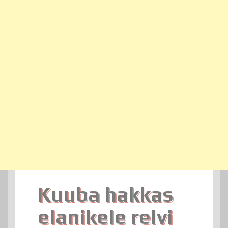
Kuuba hakkas
elanikele relvi