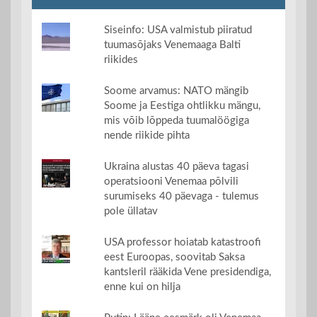
Siseinfo: USA valmistub piiratud
tuumasõjaks Venemaaga Balti
riikides
Soome arvamus: NATO mängib
Soome ja Eestiga ohtlikku mängu,
mis võib lõppeda tuumalöögiga
nende riikide pihta
Ukraina alustas 40 päeva tagasi
operatsiooni Venemaa põlvili
surumiseks 40 päevaga - tulemus
pole üllatav
USA professor hoiatab katastroofi
eest Euroopas, soovitab Saksa
kantsleril rääkida Vene presidendiga,
enne kui on hilja