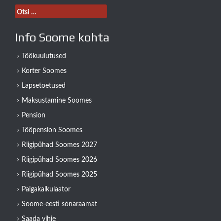
Otsi:
Info Soome kohta
Töökuulutused
Korter Soomes
Lapsetoetused
Maksustamine Soomes
Pension
Tööpension Soomes
Riigipühad Soomes 2027
Riigipühad Soomes 2026
Riigipühad Soomes 2025
Palgakalkulaator
Soome-eesti sõnaraamat
Saada vihje