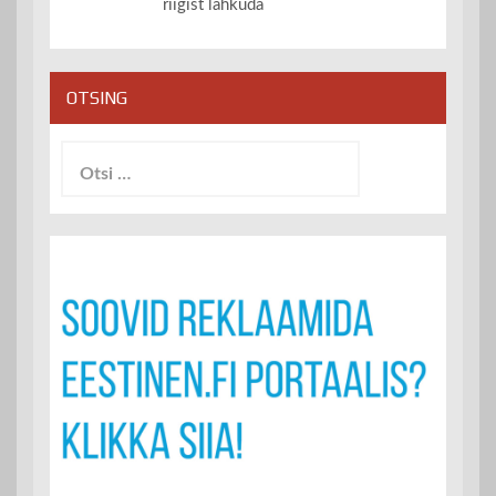
riigist lahkuda
OTSING
Otsi: