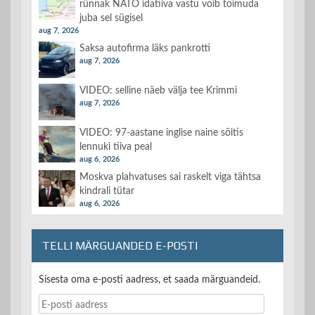
rünnak NATO idatiiva vastu võib toimuda
juba sel sügisel
aug 7, 2026
Saksa autofirma läks pankrotti
aug 7, 2026
VIDEO: selline näeb välja tee Krimmi
aug 7, 2026
VIDEO: 97-aastane inglise naine sõitis
lennuki tiiva peal
aug 6, 2026
Moskva plahvatuses sai raskelt viga tähtsa
kindrali tütar
aug 6, 2026
TELLI MÄRGUANDED E-POSTI
Sisesta oma e-posti aadress, et saada märguandeid.
E-
posti