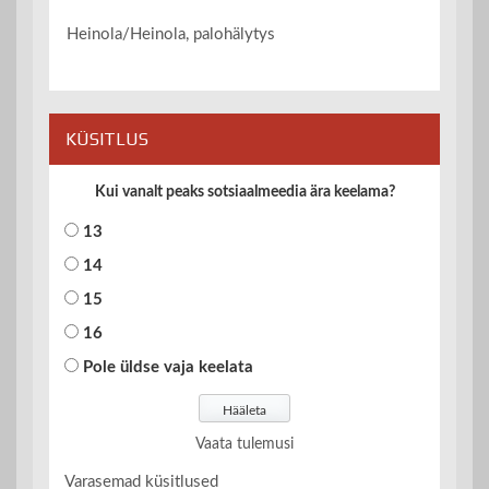
Heinola/Heinola, palohälytys
KÜSITLUS
Kui vanalt peaks sotsiaalmeedia ära keelama?
13
14
15
16
Pole üldse vaja keelata
Vaata tulemusi
Varasemad küsitlused