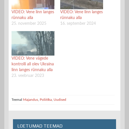
VIDEO: Vene linn langes
VIDEO: Vene linn langes
rünnaku alla
rünnaku alla
25. november 2025
16. september 2024
VIDEO: Vene vägede
kontrolli all olev Ukraina
linn langes rünnaku alla
23. veebruar 2023
Teemal
Majandus
,
Poliitika
,
Uudised
LOETUMAD TEEMAD