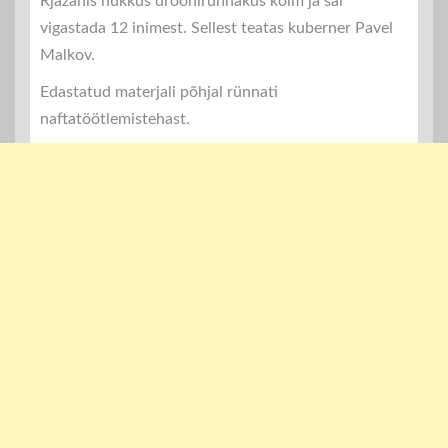
Rjazanis hukkus droonirünnakus kolm ja sai
vigastada 12 inimest. Sellest teatas kuberner Pavel
Malkov.
Edastatud materjali põhjal rünnati
naftatöötlemistehast.