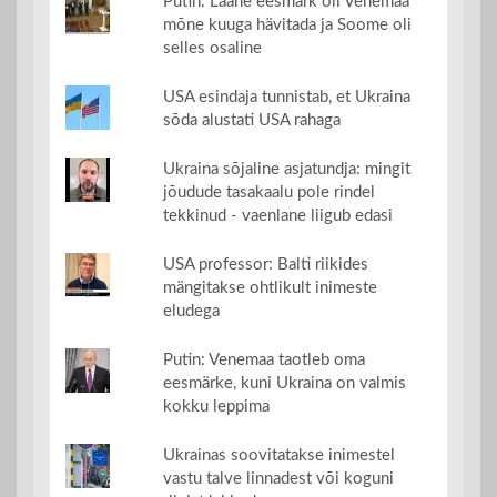
Putin: Lääne eesmärk oli Venemaa
mõne kuuga hävitada ja Soome oli
selles osaline
USA esindaja tunnistab, et Ukraina
sõda alustati USA rahaga
Ukraina sõjaline asjatundja: mingit
jõudude tasakaalu pole rindel
tekkinud - vaenlane liigub edasi
USA professor: Balti riikides
mängitakse ohtlikult inimeste
eludega
Putin: Venemaa taotleb oma
eesmärke, kuni Ukraina on valmis
kokku leppima
Ukrainas soovitatakse inimestel
vastu talve linnadest või koguni