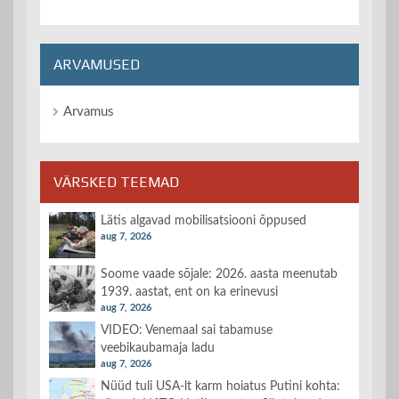
ARVAMUSED
Arvamus
VÄRSKED TEEMAD
Lätis algavad mobilisatsiooni õppused
aug 7, 2026
Soome vaade sõjale: 2026. aasta meenutab
1939. aastat, ent on ka erinevusi
aug 7, 2026
VIDEO: Venemaal sai tabamuse
veebikaubamaja ladu
aug 7, 2026
Nüüd tuli USA-lt karm hoiatus Putini kohta: