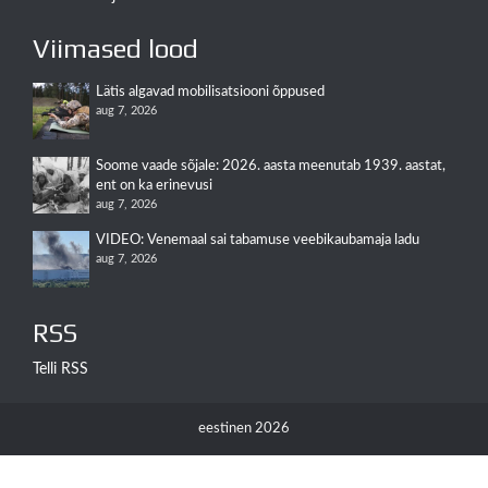
Viimased lood
Lätis algavad mobilisatsiooni õppused
aug 7, 2026
Soome vaade sõjale: 2026. aasta meenutab 1939. aastat,
ent on ka erinevusi
aug 7, 2026
VIDEO: Venemaal sai tabamuse veebikaubamaja ladu
aug 7, 2026
RSS
Telli RSS
eestinen 2026