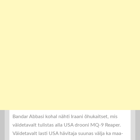
Bandar Abbasi kohal nähti Iraani õhukaitset, mis
väidetavalt tulistas alla USA drooni MQ-9 Reaper.
Väidetavalt lasti USA hävitaja suunas välja ka maa-