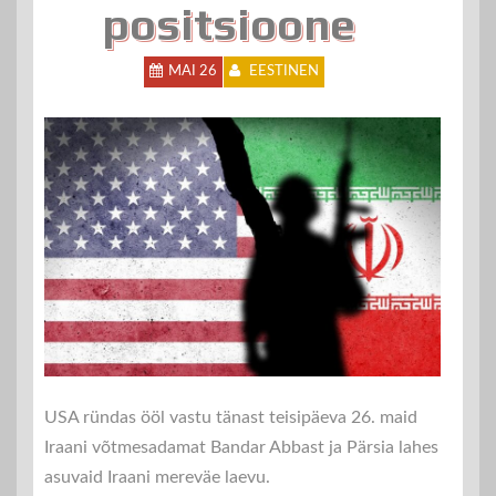
positsioone
MAI 26
EESTINEN
USA ründas ööl vastu tänast teisipäeva 26. maid
Iraani võtmesadamat Bandar Abbast ja Pärsia lahes
asuvaid Iraani mereväe laevu.