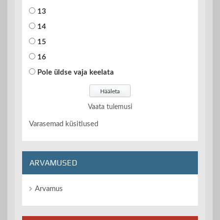
13
14
15
16
Pole üldse vaja keelata
Vaata tulemusi
Varasemad küsitlused
ARVAMUSED
Arvamus