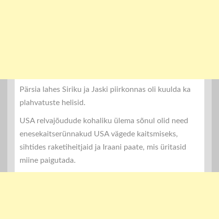
Pärsia lahes Siriku ja Jaski piirkonnas oli kuulda ka
plahvatuste helisid.
USA relvajõudude kohaliku ülema sõnul olid need
enesekaitserünnakud USA vägede kaitsmiseks,
sihtides raketiheitjaid ja Iraani paate, mis üritasid
miine paigutada.