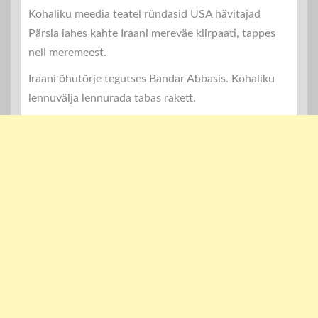
Kohaliku meedia teatel ründasid USA hävitajad
Pärsia lahes kahte Iraani mereväe kiirpaati, tappes
neli meremeest.
Iraani õhutõrje tegutses Bandar Abbasis. Kohaliku
lennuvälja lennurada tabas rakett.