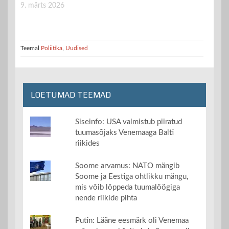
9. märts 2026
Teemal
Poliitika
,
Uudised
LOETUMAD TEEMAD
Siseinfo: USA valmistub piiratud
tuumasõjaks Venemaaga Balti
riikides
Soome arvamus: NATO mängib
Soome ja Eestiga ohtlikku mängu,
mis võib lõppeda tuumalöögiga
nende riikide pihta
Putin: Lääne eesmärk oli Venemaa