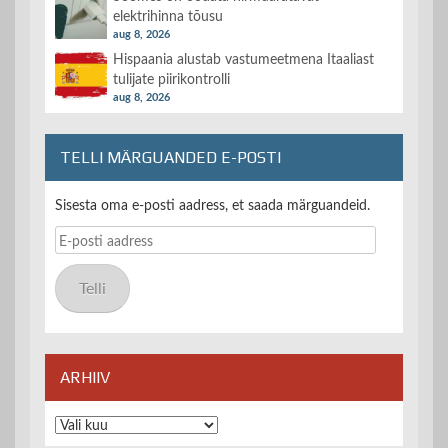
elektrihinna tõusu
aug 8, 2026
Hispaania alustab vastumeetmena Itaaliast
tulijate piirikontrolli
aug 8, 2026
TELLI MÄRGUANDED E-POSTI
Sisesta oma e-posti aadress, et saada märguandeid.
E-
posti
aadress
Telli
ARHIIV
Arhiiv