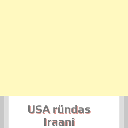
USA ründas
Iraani