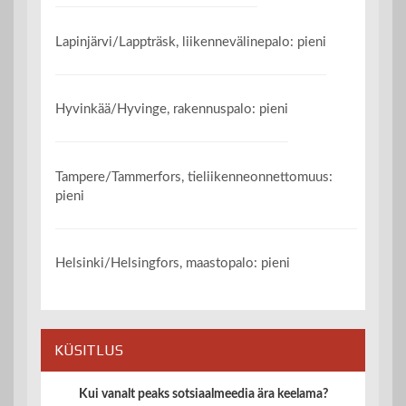
Lapinjärvi/Lappträsk, liikennevälinepalo: pieni
Hyvinkää/Hyvinge, rakennuspalo: pieni
Tampere/Tammerfors, tieliikenneonnettomuus:
pieni
Helsinki/Helsingfors, maastopalo: pieni
KÜSITLUS
Kui vanalt peaks sotsiaalmeedia ära keelama?