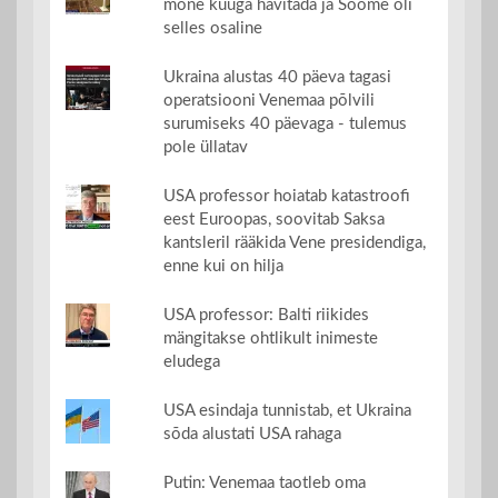
mõne kuuga hävitada ja Soome oli
selles osaline
Ukraina alustas 40 päeva tagasi
operatsiooni Venemaa põlvili
surumiseks 40 päevaga - tulemus
pole üllatav
USA professor hoiatab katastroofi
eest Euroopas, soovitab Saksa
kantsleril rääkida Vene presidendiga,
enne kui on hilja
USA professor: Balti riikides
mängitakse ohtlikult inimeste
eludega
USA esindaja tunnistab, et Ukraina
sõda alustati USA rahaga
Putin: Venemaa taotleb oma