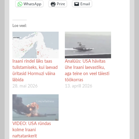
WhatsApp
Print
Email
Loe veel:
Iraani rindel läks taas
Analüüs: USA hävitas
tulistamiseks, kui laevad
ühe Iraani laevastiku,
üritasid Hormuzi väina
aga teine on veel täiesti
läbida
töökorras
28. mai 2026
13. aprill 2026
VIDEO: USA ründas
kolme Iraani
naftatankerit