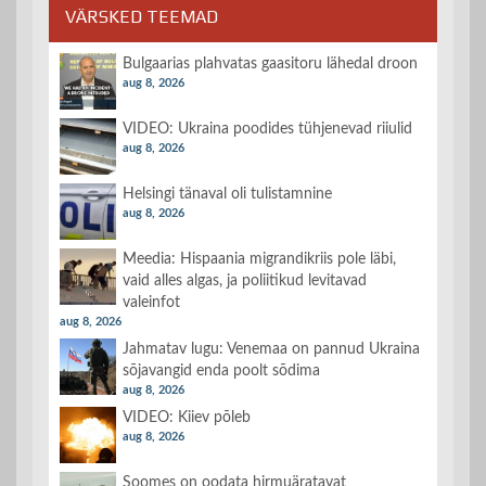
VÄRSKED TEEMAD
Bulgaarias plahvatas gaasitoru lähedal droon
aug 8, 2026
VIDEO: Ukraina poodides tühjenevad riiulid
aug 8, 2026
Helsingi tänaval oli tulistamnine
aug 8, 2026
Meedia: Hispaania migrandikriis pole läbi,
vaid alles algas, ja poliitikud levitavad
valeinfot
aug 8, 2026
Jahmatav lugu: Venemaa on pannud Ukraina
sõjavangid enda poolt sõdima
aug 8, 2026
VIDEO: Kiiev põleb
aug 8, 2026
Soomes on oodata hirmuäratavat