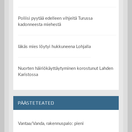
Poliisi pyytää edelleen vihjeitä Turussa
kadonneesta miehestä
Iäkäs mies löytyi hukkuneena Lohjalla
Nuorten häiriökäyttäytyminen korostunut Lahden
Karistossa
PÄÄSTETEATED
Vantaa/Vanda, rakennuspalo: pieni