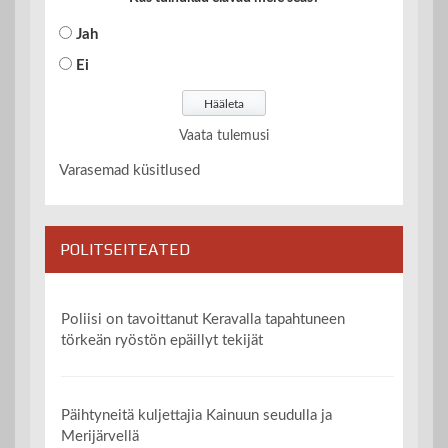
Jah
Ei
Vaata tulemusi
Varasemad küsitlused
POLITSEITEATED
Poliisi on tavoittanut Keravalla tapahtuneen
törkeän ryöstön epäillyt tekijät
Päihtyneitä kuljettajia Kainuun seudulla ja
Merijärvellä