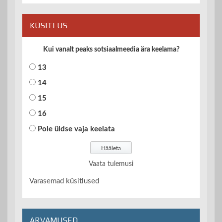
KÜSITLUS
Kui vanalt peaks sotsiaalmeedia ära keelama?
13
14
15
16
Pole üldse vaja keelata
Vaata tulemusi
Varasemad küsitlused
ARVAMUSED