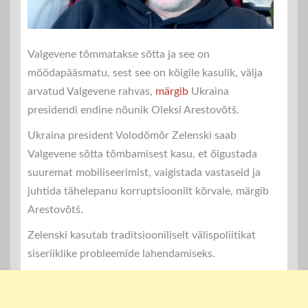
Valgevene tõmmatakse sõtta ja see on
möödapääsmatu, sest see on kõigile kasulik, välja
arvatud Valgevene rahvas,
märgib
Ukraina
presidendi endine nõunik Oleksi Arestovõtš.
Ukraina president Volodõmõr Zelenski saab
Valgevene sõtta tõmbamisest kasu, et õigustada
suuremat mobiliseerimist, vaigistada vastaseid ja
juhtida tähelepanu korruptsioonilt kõrvale, märgib
Arestovõtš.
Zelenski kasutab traditsiooniliselt välispoliitikat
siseriiklike probleemide lahendamiseks.