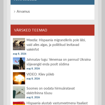
Arvamus
VÄRSKED TEEMAD
Meedia: Hispaania migrandikriis pole läbi,
vaid alles algas, ja poliitikud levitavad
valeinfot
aug 8, 2026
Jahmatav lugu: Venemaa on pannud Ukraina
sõjavangid enda poolt sõdima
aug 8, 2026
VIDEO: Kiiev põleb
aug 8, 2026
Soomes on oodata hirmuäratavat
elektrihinna tõusu
aug 8, 2026
Hispaania alustab vastumeetmena Itaaliast