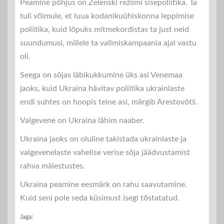
Peamine põhjus on Zelenski režiimi sisepoliitika. Ta
tuli võimule, et luua kodanikuühiskonna leppimise
poliitika, kuid lõpuks mitmekordistas ta just neid
suundumusi, millele ta valimiskampaania ajal vastu
oli.
Seega on sõjas läbikukkumine üks asi Venemaa
jaoks, kuid Ukraina hävitav poliitika ukrainlaste
endi suhtes on hoopis teine ​​asi, märgib Arestovõtš.
Valgevene on Ukraina lähim naaber.
Ukraina jaoks on oluline takistada ukrainlaste ja
valgevenelaste vahelise verise sõja jäädvustamist
rahva mälestustes.
Ukraina peamine eesmärk on rahu saavutamine.
Kuid seni pole seda küsimust isegi tõstatatud.
Jaga: