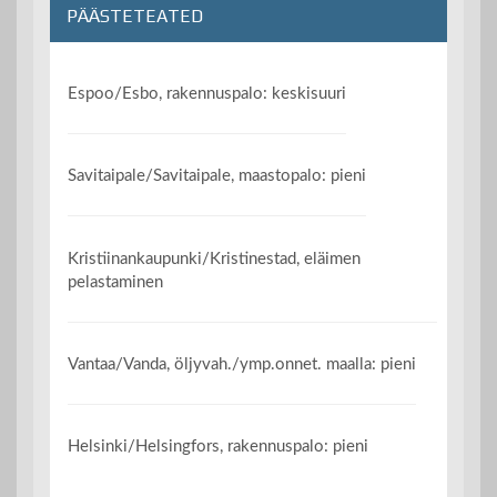
PÄÄSTETEATED
Espoo/Esbo, rakennuspalo: keskisuuri
Savitaipale/Savitaipale, maastopalo: pieni
Kristiinankaupunki/Kristinestad, eläimen
pelastaminen
Vantaa/Vanda, öljyvah./ymp.onnet. maalla: pieni
Helsinki/Helsingfors, rakennuspalo: pieni