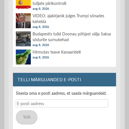
tulijate piirikontrolli
aug 8, 2026
VIDEO: ajakirjanik julges Trumpi sõnades
kahelda
aug 8, 2026
Budapestis tulid Doonau põhjast välja Saksa
sõdurite surnukehad
aug 8, 2026
Hirmutav teave Kanaaridelt
aug 8, 2026
TELLI MÄRGUANDED E-POSTI
Sisesta oma e-posti aadress, et saada märguandeid.
E-
posti
aadress
Telli