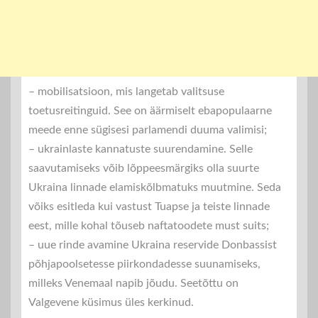
– mobilisatsioon, mis langetab valitsuse
toetusreitinguid. See on äärmiselt ebapopulaarne
meede enne sügisesi parlamendi duuma valimisi;
– ukrainlaste kannatuste suurendamine. Selle
saavutamiseks võib lõppeesmärgiks olla suurte
Ukraina linnade elamiskõlbmatuks muutmine. Seda
võiks esitleda kui vastust Tuapse ja teiste linnade
eest, mille kohal tõuseb naftatoodete must suits;
– uue rinde avamine Ukraina reservide Donbassist
põhjapoolsetesse piirkondadesse suunamiseks,
milleks Venemaal napib jõudu. Seetõttu on
Valgevene küsimus üles kerkinud.