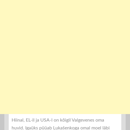
Hiinal, EL-il ja USA-l on kõigil Valgevenes oma
huvid. Igaüks püüab Lukašenkoga omal moel läbi