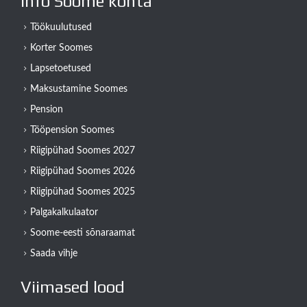
Info Soome kohta
Töökuulutused
Korter Soomes
Lapsetoetused
Maksustamine Soomes
Pension
Tööpension Soomes
Riigipühad Soomes 2027
Riigipühad Soomes 2026
Riigipühad Soomes 2025
Palgakalkulaator
Soome-eesti sõnaraamat
Saada vihje
Viimased lood