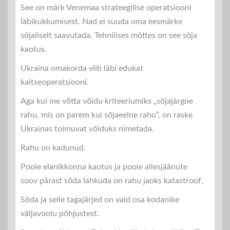
See on märk Venemaa strateegilise operatsiooni
läbikukkumisest. Nad ei suuda oma eesmärke
sõjaliselt saavutada. Tehnilises mõttes on see sõja
kaotus.
Ukraina omakorda viib läbi edukat
kaitseoperatsiooni.
Aga kui me võtta võidu kriteeriumiks „sõjajärgne
rahu, mis on parem kui sõjaeelne rahu”, on raske
Ukrainas toimuvat võiduks nimetada.
Rahu on kadunud.
Poole elanikkonna kaotus ja poole allesjäänute
soov pärast sõda lahkuda on rahu jaoks katastroof.
Sõda ja selle tagajärjed on vaid osa kodanike
väljavoolu põhjustest.