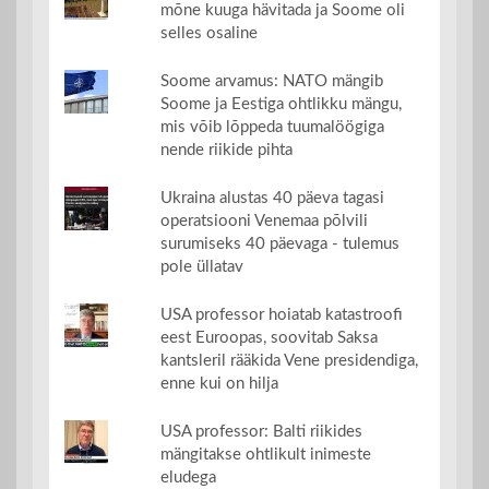
mõne kuuga hävitada ja Soome oli
selles osaline
Soome arvamus: NATO mängib
Soome ja Eestiga ohtlikku mängu,
mis võib lõppeda tuumalöögiga
nende riikide pihta
Ukraina alustas 40 päeva tagasi
operatsiooni Venemaa põlvili
surumiseks 40 päevaga - tulemus
pole üllatav
USA professor hoiatab katastroofi
eest Euroopas, soovitab Saksa
kantsleril rääkida Vene presidendiga,
enne kui on hilja
USA professor: Balti riikides
mängitakse ohtlikult inimeste
eludega