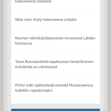
kadonneesta miehestä
Iäkäs mies löytyi hukkuneena Lohjalla
Nuorten häiriökäyttäytyminen korostunut Lahden
Karistossa
Turun Ruissalontiellä tapahtuneen henkirikoksen
esitutkinta on valmistunut
Poliisi tutki epäilyttävää esinettä Mustasaaressa,
todettiin vaarattomaksi