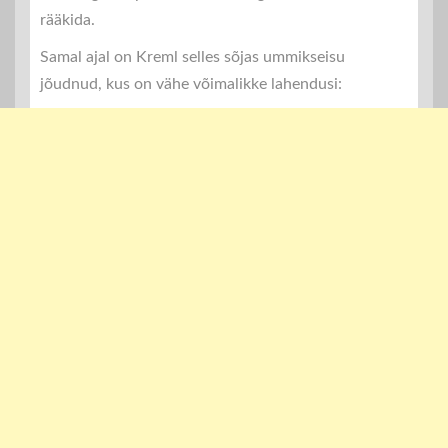
rääkida.
Samal ajal on Kreml selles sõjas ummikseisu
jõudnud, kus on vähe võimalikke lahendusi: