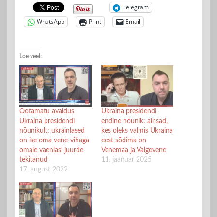
Telegram
WhatsApp
Print
Email
Loe veel:
Ootamatu avaldus
Ukraina presidendi
Ukraina presidendi
endine nõunik: ainsad,
nõunikult: ukrainlased
kes oleks valmis Ukraina
on ise oma vene-vihaga
eest sõdima on
omale vaenlasi juurde
Venemaa ja Valgevene
tekitanud
11. jaanuar 2025
17. august 2022