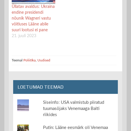
Üllatav avaldus: Ukraina
endine presidendi
nõunik Wagneri vastu
võitluses Lääne abile
suuri lootusi ei pane
21. juuli 2023
Teemal
Poliitika
,
Uudised
LOETUMAD TEEMAD
Siseinfo: USA valmistub piiratud
tuumasõjaks Venemaaga Balti
riikides
Putin: Lääne eesmärk oli Venemaa