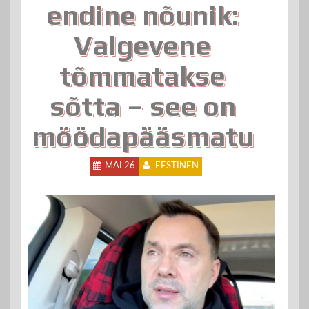
endine nõunik:
Valgevene
tõmmatakse
sõtta – see on
möödapääsmatu
MAI 26
EESTINEN