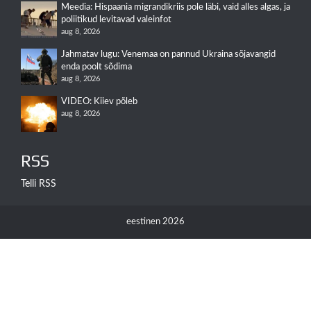
Meedia: Hispaania migrandikriis pole läbi, vaid alles algas, ja
poliitikud levitavad valeinfot
aug 8, 2026
Jahmatav lugu: Venemaa on pannud Ukraina sõjavangid
enda poolt sõdima
aug 8, 2026
VIDEO: Kiiev põleb
aug 8, 2026
RSS
Telli RSS
eestinen 2026