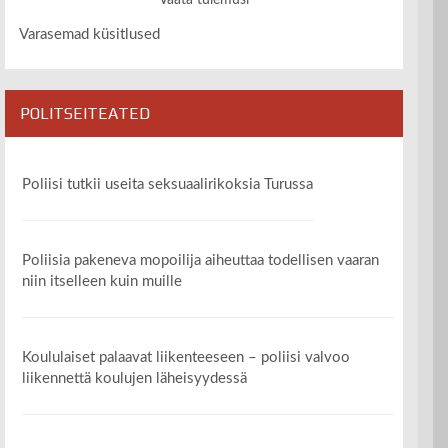
Vaata tulemusi
Varasemad küsitlused
POLITSEITEATED
Poliisi tutkii useita seksuaalirikoksia Turussa
Poliisia pakeneva mopoilija aiheuttaa todellisen vaaran
niin itselleen kuin muille
Koululaiset palaavat liikenteeseen – poliisi valvoo
liikennettä koulujen läheisyydessä