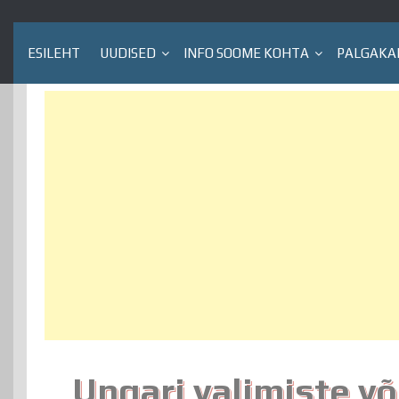
ESILEHT
UUDISED
INFO SOOME KOHTA
PALGAKA
Ungari valimiste võ