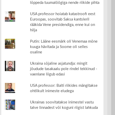
lõppeda tuumalöögiga nende riikide pihta
USA professor hoiatab katastroofi eest
Euroopas, soovitab Saksa kantsleril
rääkida Vene presidendiga, enne kui on
hilja
Putin: Lääne eesmärk oli Venemaa mõne
kuuga hävitada ja Soome oli selles
osaline
Ukraina sõjaline asjatundja: mingit
jõudude tasakaalu pole rindel tekkinud -
vaenlane liigub edasi
USA professor: Balti riikides mängitakse
ohtlikult inimeste eludega
Ukrainas soovitatakse inimestel vastu
talve linnadest või koguni riigist lahkuda