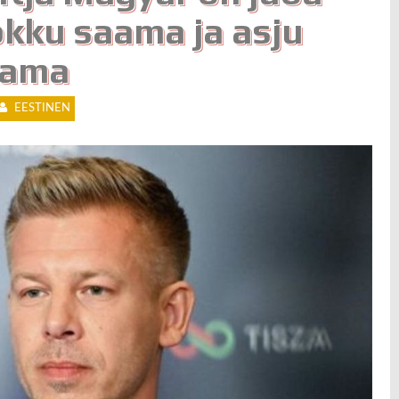
okku saama ja asju
tama
EESTINEN