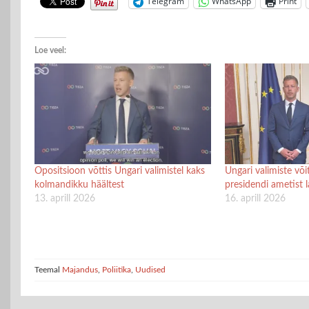
Telegram
WhatsApp
Print
Loe veel:
Opositsioon võttis Ungari valimistel kaks
Ungari valimiste võit
kolmandikku häältest
presidendi ametist 
13. aprill 2026
16. aprill 2026
Teemal
Majandus
,
Poliitika
,
Uudised