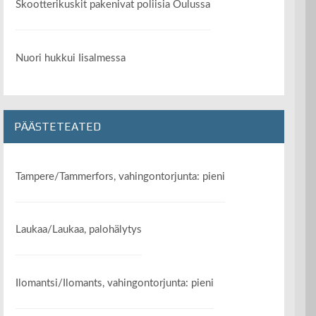
Skootterikuskit pakenivat poliisia Oulussa
Nuori hukkui Iisalmessa
PÄÄSTETEATED
Tampere/Tammerfors, vahingontorjunta: pieni
Laukaa/Laukaa, palohälytys
Ilomantsi/Ilomants, vahingontorjunta: pieni