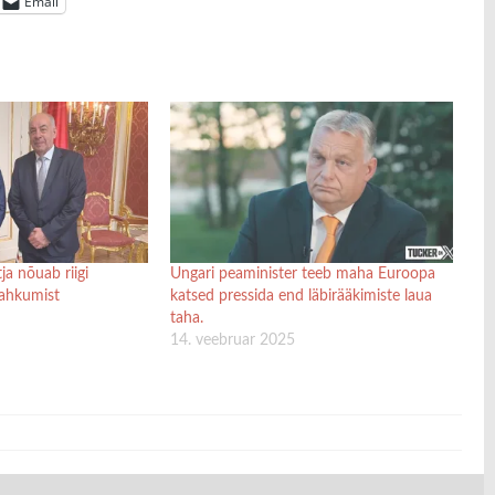
Email
ja nõuab riigi
Ungari peaminister teeb maha Euroopa
lahkumist
katsed pressida end läbirääkimiste laua
taha.
14. veebruar 2025