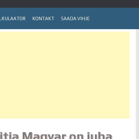
LKULAATOR
KONTAKT
SAADA VIHJE
itja Magyar on juba