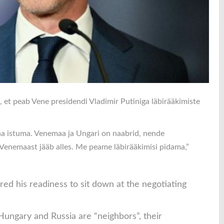
 et peab Vene presidendi Vladimir Putiniga läbirääkimiste
a istuma. Venemaa ja Ungari on naabrid, nende
 Venemaast jääb alles. Me peame läbirääkimisi pidama,”
ed his readiness to sit down at the negotiating
Hungary and Russia are “neighbors”, their