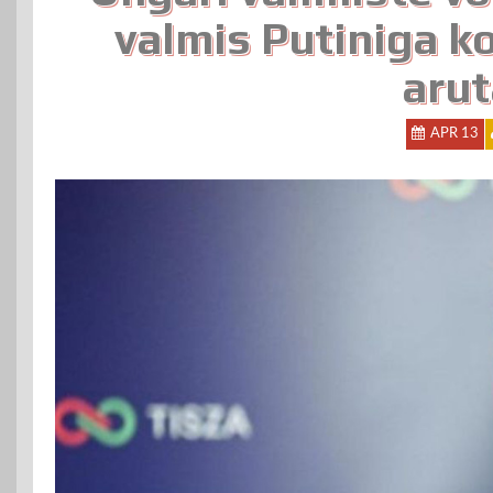
valmis Putiniga k
aru
APR 13