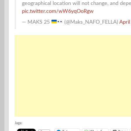
geographical location will not change, and de
pic.twitter.com/wW6yqOoRgw
— MAKS 25
(@Maks_NAFO_FELLA)
April
Jaga: