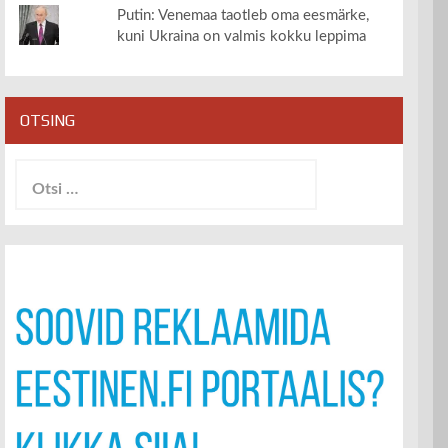
Putin: Venemaa taotleb oma eesmärke,
kuni Ukraina on valmis kokku leppima
OTSING
Otsi: