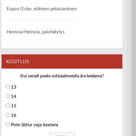
Espoo/Esbo, eläimen pelastaminen
Heinola/Heinola, palohälytys
KÜSITLUS
Kui vanalt peaks sotsiaalmeedia ära keelama?
13
14
15
16
Pole üldse vaja keelata