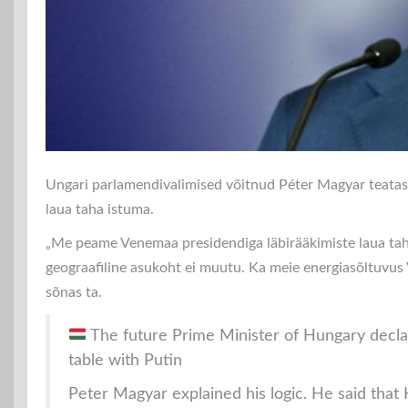
Ungari parlamendivalimised võitnud Péter Magyar teatas,
laua taha istuma.
„Me peame Venemaa presidendiga läbirääkimiste laua tah
geograafiline asukoht ei muutu. Ka meie energiasõltuvus
sõnas ta.
The future Prime Minister of Hungary declar
table with Putin
Peter Magyar explained his logic. He said that 