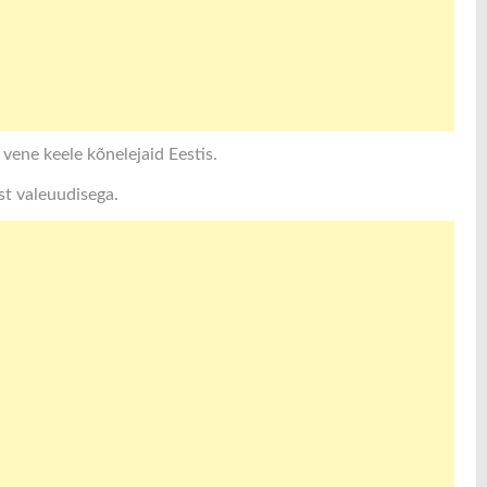
 vene keele kõnelejaid Eestis.
st valeuudisega.