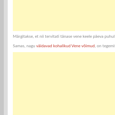
Märgitakse, et nii tervitati tänase vene keele päeva puhul
Samas, nagu
väidavad kohalikud Vene võimud
, on tegemi