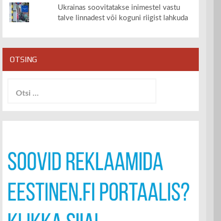
Ukrainas soovitatakse inimestel vastu
talve linnadest või koguni riigist lahkuda
OTSING
Otsi: