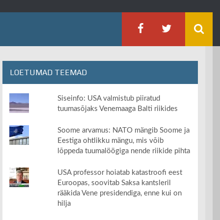
LOETUMAD TEEMAD
Siseinfo: USA valmistub piiratud
tuumasõjaks Venemaaga Balti riikides
Soome arvamus: NATO mängib Soome ja
Eestiga ohtlikku mängu, mis võib
lõppeda tuumalöögiga nende riikide pihta
USA professor hoiatab katastroofi eest
Euroopas, soovitab Saksa kantsleril
rääkida Vene presidendiga, enne kui on
hilja