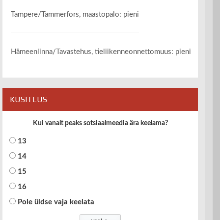
Tampere/Tammerfors, maastopalo: pieni
Hämeenlinna/Tavastehus, tieliikenneonnettomuus: pieni
KÜSITLUS
Kui vanalt peaks sotsiaalmeedia ära keelama?
13
14
15
16
Pole üldse vaja keelata