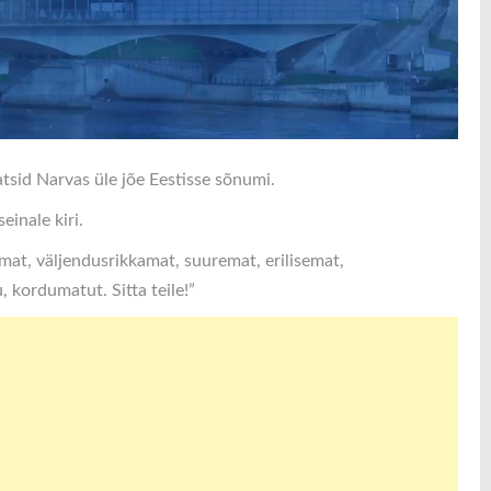
tsid Narvas üle jõe Eestisse sõnumi.
inale kiri.
amat, väljendusrikkamat, suuremat, erilisemat,
, kordumatut. Sitta teile!”