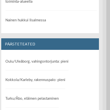
toiminta-alueella
Nainen hukkui Iisalmessa
PÄÄSTETEATED
Oulu/Uleåborg, vahingontorjunta: pieni
Kokkola/Karleby, rakennuspalo: pieni
Turku/Åbo, eläimen pelastaminen