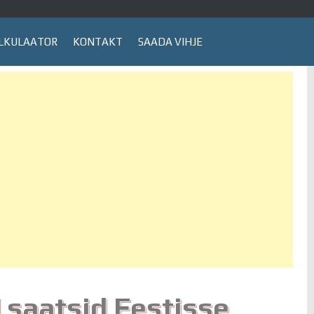
LKULAATOR
KONTAKT
SAADA VIHJE
 saatsid Eestisse