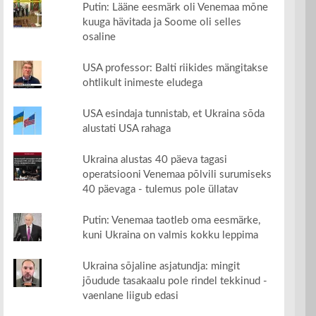
Putin: Lääne eesmärk oli Venemaa mõne
kuuga hävitada ja Soome oli selles
osaline
USA professor: Balti riikides mängitakse
ohtlikult inimeste eludega
USA esindaja tunnistab, et Ukraina sõda
alustati USA rahaga
Ukraina alustas 40 päeva tagasi
operatsiooni Venemaa põlvili surumiseks
40 päevaga - tulemus pole üllatav
Putin: Venemaa taotleb oma eesmärke,
kuni Ukraina on valmis kokku leppima
Ukraina sõjaline asjatundja: mingit
jõudude tasakaalu pole rindel tekkinud -
vaenlane liigub edasi