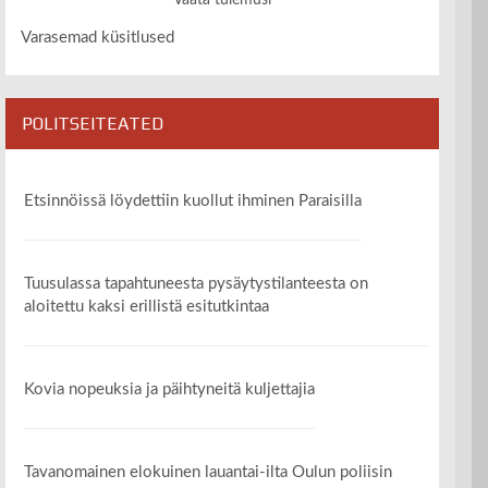
Vaata tulemusi
Varasemad küsitlused
POLITSEITEATED
Etsinnöissä löydettiin kuollut ihminen Paraisilla
Tuusulassa tapahtuneesta pysäytystilanteesta on
aloitettu kaksi erillistä esitutkintaa
Kovia nopeuksia ja päihtyneitä kuljettajia
Tavanomainen elokuinen lauantai-ilta Oulun poliisin