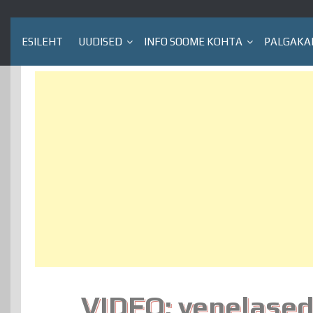
ESILEHT
UUDISED
INFO SOOME KOHTA
PALGAKA
VIDEO: venelased