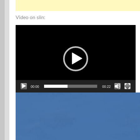
Video on siin:
Videoesitaja
00:00
00:22