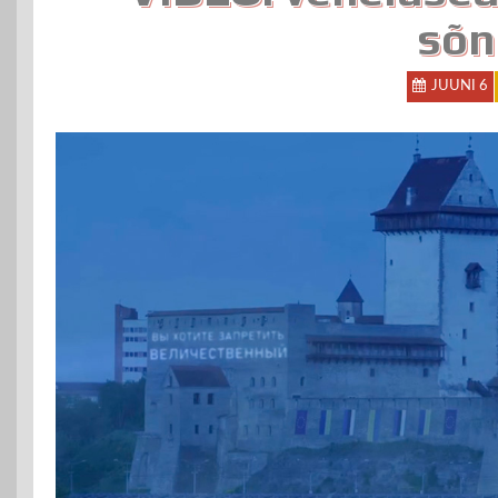
sõn
JUUNI 6