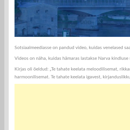
Sotsiaalmeediasse on pandud video, kuidas venelased saa
Videos on näha, kuidas hämaras lastakse Narva kindluse se
Kirjas oli öeldud: „Te tahate keelata meloodilisemat, rikk
harmoonilisemat. Te tahate keelata igavest, kirjanduslikku