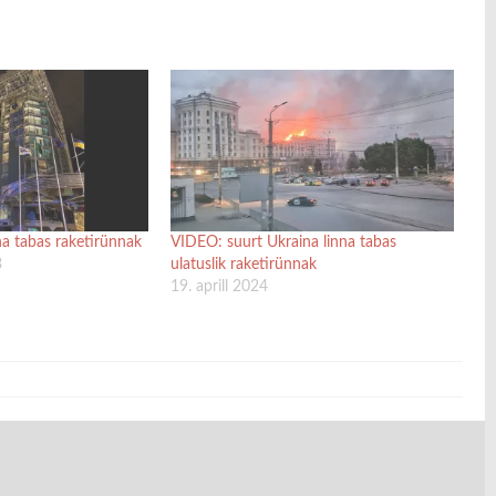
a tabas raketirünnak
VIDEO: suurt Ukraina linna tabas
3
ulatuslik raketirünnak
19. aprill 2024