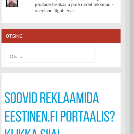
jõudude tasakaalu pole rindel tekkinud -
vaenlane liigub edasi
OTSING
Otsi: