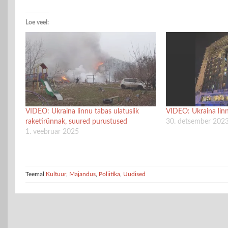
Loe veel:
VIDEO: Ukraina linnu tabas ulatuslik
VIDEO: Ukraina linn
raketirünnak, suured purustused
30. detsember 202
1. veebruar 2025
Teemal
Kultuur
,
Majandus
,
Poliitika
,
Uudised