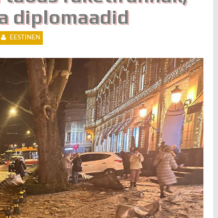
ra diplomaadid
EESTINEN