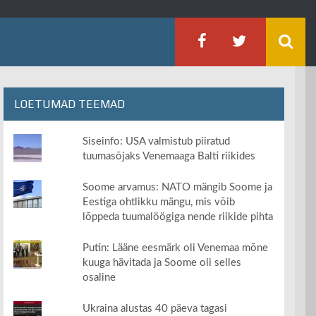
LOETUMAD TEEMAD
Siseinfo: USA valmistub piiratud
tuumasõjaks Venemaaga Balti riikides
Soome arvamus: NATO mängib Soome ja
Eestiga ohtlikku mängu, mis võib
lõppeda tuumalöögiga nende riikide pihta
Putin: Lääne eesmärk oli Venemaa mõne
kuuga hävitada ja Soome oli selles
osaline
Ukraina alustas 40 päeva tagasi