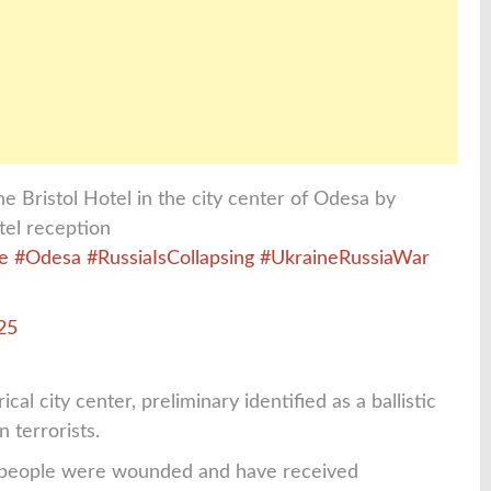
he Bristol Hotel in the city center of Odesa by
tel reception
e
#Odesa
#RussiaIsCollapsing
#UkraineRussiaWar
25
cal city center, preliminary identified as a ballistic
 terrorists.
me people were wounded and have received