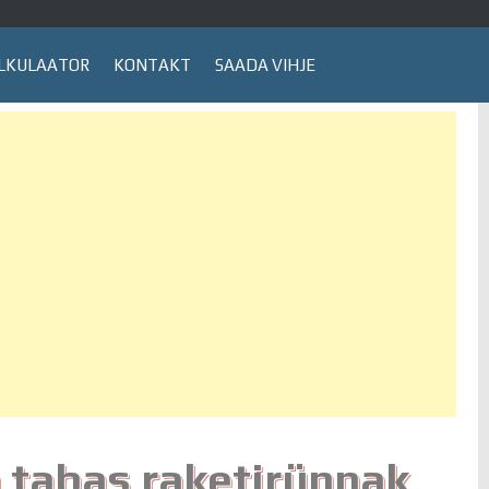
LKULAATOR
KONTAKT
SAADA VIHJE
 tabas raketirünnak,