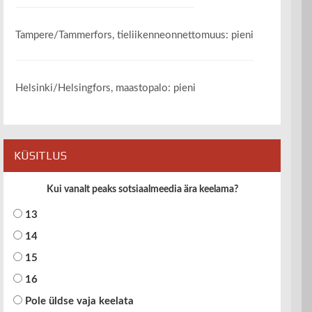
Tampere/Tammerfors, tieliikenneonnettomuus: pieni
Helsinki/Helsingfors, maastopalo: pieni
KÜSITLUS
Kui vanalt peaks sotsiaalmeedia ära keelama?
13
14
15
16
Pole üldse vaja keelata