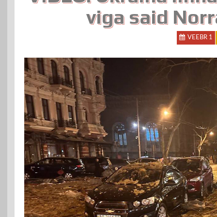
viga said Nor
VEEBR 1