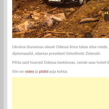
Ukraina lõunaosas olevat Odessa linna tabas eilse reede, 
diplomaadid, edastas president Volodõmõr Zelenski.
Pihta said hooned Odessa kesklinnas, nende seas hotell B
Siin on
video
ja
pildid
asja kohta: