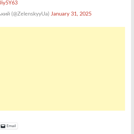
uUiy5Y63
ький (@ZelenskyyUa)
January 31, 2025
Email