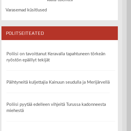
Vaata tulemusi
Varasemad küsitlused
POLITSEITEATED
Poliisi on tavoittanut Keravalla tapahtuneen törkeän
ryöstön epäillyt tekijät
Päihtyneitä kuljettajia Kainuun seudulla ja Merijärvellä
Poliisi pyytää edelleen vihjeitä Turussa kadonneesta
miehestä