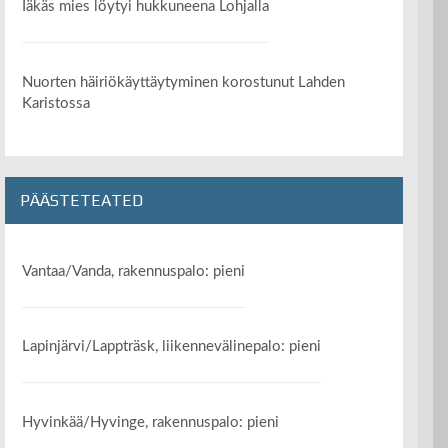
Iäkäs mies löytyi hukkuneena Lohjalla
Nuorten häiriökäyttäytyminen korostunut Lahden
Karistossa
PÄÄSTETEATED
Vantaa/Vanda, rakennuspalo: pieni
Lapinjärvi/Lappträsk, liikennevälinepalo: pieni
Hyvinkää/Hyvinge, rakennuspalo: pieni