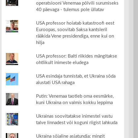
operatsiooni Venemaa põlvili surumiseks
40 päevaga - tulemus pole üllatav
USA professor hoiatab katastroofi eest
Euroopas, soovitab Saksa kantsleril
rääkida Vene presidendiga, enne kui on
hilja
USA professor: Balti riikides mängitakse
ohtlikult inimeste eludega
USA esindaja tunnistab, et Ukraina sõda
alustati USA rahaga
Putin: Venemaa taotleb oma eesmärke,
kuni Ukraina on valmis kokku leppima
Ukrainas soovitatakse inimestel vastu
talve linnadest või koguni riigist lahkuda
Ukraina sõjaline asjatundja: mingit