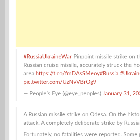
#RussiaUkraineWar
Pinpoint missile strike on t
Russian cruise missile, accurately struck the ho
area.
https://t.co/fmDAsSMeoy
#Russia
#Ukrain
pic.twitter.com/UzNvVBrOg9
— People’s Eye (@eye_peoples)
January 31, 20
A Russian missile strike on Odesa. On the histori
attack. A completely deliberate strike by Russian
Fortunately, no fatalities were reported. So