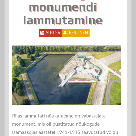
monumendi
lammutamine
AUG 26
EESTINEN
Riias lammutati nõuka-aegne nn vabastajate
monument, mis oli püstitatud nõukogude
isamaasõjas aastatel 1941-1945 saavutatud võidu