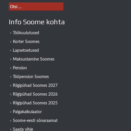
Otsi:
Info Soome kohta
Töökuulutused
Korter Soomes
Lapsetoetused
Maksustamine Soomes
Pension
Tööpension Soomes
Riigipühad Soomes 2027
Riigipühad Soomes 2026
Riigipühad Soomes 2025
Palgakalkulaator
Soome-eesti sõnaraamat
Saada vihje