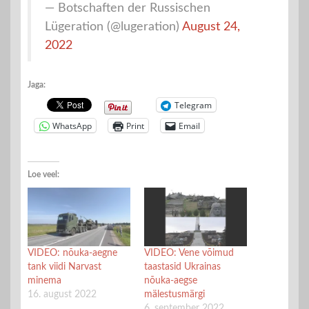
— Botschaften der Russischen
Lügeration (@lugeration)
August 24,
2022
Jaga:
Telegram
WhatsApp
Print
Email
Loe veel:
VIDEO: nõuka-aegne
VIDEO: Vene võimud
tank viidi Narvast
taastasid Ukrainas
minema
nõuka-aegse
16. august 2022
mälestusmärgi
6. september 2022