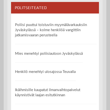
POLITSEITEATED
Poliisi puuttui toistuviin myymälävarkauksiin
Jyväskylässä – kolme henkilöä vangittiin
jatkamisvaaran perusteella
Mies menehtyi poliisiautoon Jyväskylässä
Henkilö menehtyi ulosajossa Teuvalla
Ikäihmisille kaupatut ilmanvaihtopalvelut
käynnistivät laajan esitutkinnan