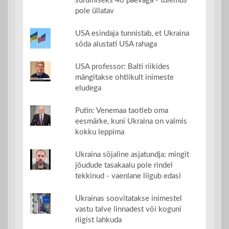
surumiseks 40 päevaga - tulemus
pole üllatav
USA esindaja tunnistab, et Ukraina
sõda alustati USA rahaga
USA professor: Balti riikides
mängitakse ohtlikult inimeste
eludega
Putin: Venemaa taotleb oma
eesmärke, kuni Ukraina on valmis
kokku leppima
Ukraina sõjaline asjatundja: mingit
jõudude tasakaalu pole rindel
tekkinud - vaenlane liigub edasi
Ukrainas soovitatakse inimestel
vastu talve linnadest või koguni
riigist lahkuda