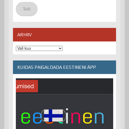
aadress
Telli
ARHIIV
Arhiiv
KUIDAS PAIGALDADA EESTINENI ÄPP