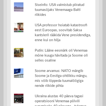
Siseinfo: USA valmistub piiratud
tuumasõjaks Venemaaga Balti
riikides
USA professor hoiatab katastroofi
eest Euroopas, soovitab Saksa
kantsleril rääkida Vene presidendiga,
enne kui on hilja
Putin: Lääne eesmärk oli Venemaa
mõne kuuga hävitada ja Soome oli
selles osaline
Soome arvamus: NATO mängib
Soome ja Eestiga ohtlikku mängu,
mis võib lõppeda tuumalöögiga
nende riikide pihta
Ukraina alustas 40 päeva tagasi
operatsiooni Venemaa põlvili