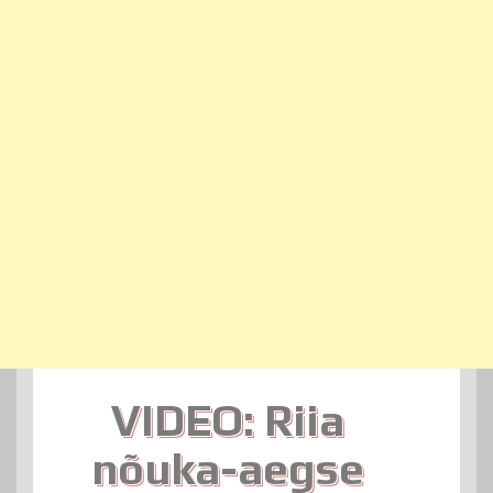
VIDEO: Riia
nõuka-aegse