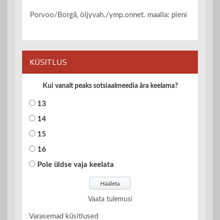
Porvoo/Borgå, öljyvah./ymp.onnet. maalla: pieni
KÜSITLUS
Kui vanalt peaks sotsiaalmeedia ära keelama?
13
14
15
16
Pole üldse vaja keelata
Vaata tulemusi
Varasemad küsitlused