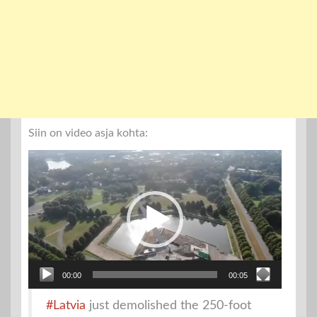
Siin on video asja kohta:
Videoesitaja
00:00
00:05
#Latvia
just demolished the 250-foot