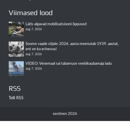
Viimased lood
Lätis algavad mobilisatsiooni õppused
aug 7, 2026
Soome vaade sõjale: 2026. aasta meenutab 1939. aastat,
ent on ka erinevusi
aug 7, 2026
VIDEO: Venemaal sai tabamuse veebikaubamaja ladu
aug 7, 2026
RSS
Telli RSS
eestinen 2026