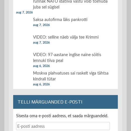
rünnak NATO idatiiva vastu võib toimuda
juba sel sügisel
aug 7, 2026
Saksa autofirma läks pankrotti
aug 7, 2026
VIDEO: selline näeb välja tee Krimmi
aug 7, 2026
VIDEO: 97-aastane inglise naine sõitis
lennuki tiiva peal
aug 6, 2026
Moskva plahvatuses sai raskelt viga tähtsa
kindrali tütar
aug 6, 2026
TELLI MÄRGUANDED E-POSTI
Sisesta oma e-posti aadress, et saada märguandeid.
E-
posti