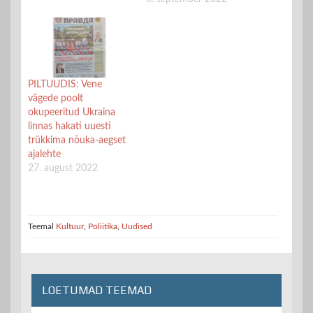
PILTUUDIS: Vene
vägede poolt
okupeeritud Ukraina
linnas hakati uuesti
trükkima nõuka-aegset
ajalehte
27. august 2022
Teemal
Kultuur
,
Poliitika
,
Uudised
LOETUMAD TEEMAD