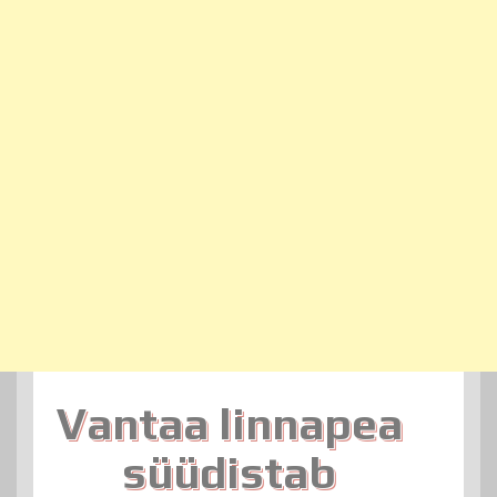
Vantaa linnapea
süüdistab