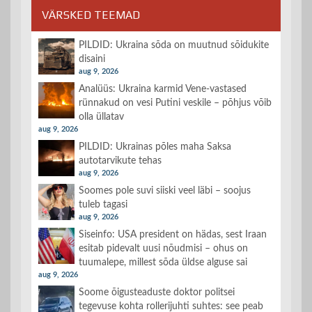
VÄRSKED TEEMAD
PILDID: Ukraina sõda on muutnud sõidukite
disaini
aug 9, 2026
Analüüs: Ukraina karmid Vene-vastased
rünnakud on vesi Putini veskile – põhjus võib
olla üllatav
aug 9, 2026
PILDID: Ukrainas põles maha Saksa
autotarvikute tehas
aug 9, 2026
Soomes pole suvi siiski veel läbi – soojus
tuleb tagasi
aug 9, 2026
Siseinfo: USA president on hädas, sest Iraan
esitab pidevalt uusi nõudmisi – ohus on
tuumalepe, millest sõda üldse alguse sai
aug 9, 2026
Soome õigusteaduste doktor politsei
tegevuse kohta rollerijuhti suhtes: see peab