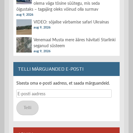
olema väga tõsine süütegu, mis seda
õigustaks – tagajärg oleks võinud olla surmav
aug 9, 2026
VIDEO: sõjalise värbamise safari Ukrainas
aug 9, 2026
Venemaal Musta mere ääres hävitati Starlinki
seganud süsteem
aug 9, 2026
TELLI MÄRGUANDED E-POSTI
Sisesta oma e-posti aadress, et saada märguandeid.
E-
posti
aadress
Telli