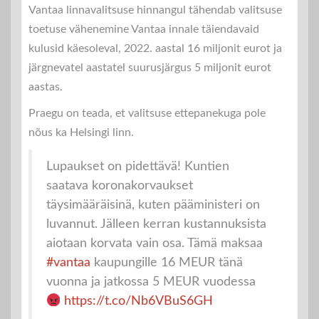
Vantaa linnavalitsuse hinnangul tähendab valitsuse
toetuse vähenemine Vantaa innale täiendavaid
kulusid käesoleval, 2022. aastal 16 miljonit eurot ja
järgnevatel aastatel suurusjärgus 5 miljonit eurot
aastas.
Praegu on teada, et valitsuse ettepanekuga pole
nõus ka Helsingi linn.
Lupaukset on pidettävä! Kuntien
saatava koronakorvaukset
täysimääräisinä, kuten pääministeri on
luvannut. Jälleen kerran kustannuksista
aiotaan korvata vain osa. Tämä maksaa
#vantaa
kaupungille 16 MEUR tänä
vuonna ja jatkossa 5 MEUR vuodessa
https://t.co/Nb6VBuS6GH