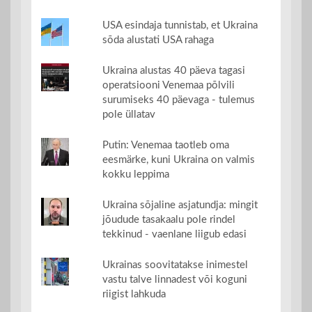
USA esindaja tunnistab, et Ukraina
sõda alustati USA rahaga
Ukraina alustas 40 päeva tagasi
operatsiooni Venemaa põlvili
surumiseks 40 päevaga - tulemus
pole üllatav
Putin: Venemaa taotleb oma
eesmärke, kuni Ukraina on valmis
kokku leppima
Ukraina sõjaline asjatundja: mingit
jõudude tasakaalu pole rindel
tekkinud - vaenlane liigub edasi
Ukrainas soovitatakse inimestel
vastu talve linnadest või koguni
riigist lahkuda