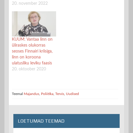
20. november 2022
KUUM: Vantaa linn on
üliraskes olukorras
seoses Finnairi kriisiga,
linn on koroona
ulatusliku leviku faasis
20. oktoober 2020
Teemal
Majandus
,
Poliitika
,
Tervis
,
Uudised
LOETUMAD TEEMAD