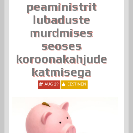
peaministrit
lubaduste
murdmises
seoses
koroonakahjude
katmisega
AUG 29
EESTINEN