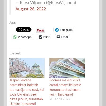
— Ritva Viljanen (@RitvaViljanen)
August 26, 2022
Jaga:
Telegram
WhatsApp
Print
Email
Loe veel:
Jaapani endine
Soomes maksti 2021.
peaminister hoiatab
aastal omavalitsustele
tuumasõja ohu eest, kui
koroonatoetusi enam
sõda Ukrainas veel
kui miljard eurot
pikalt jätkub, süüdistab
20. aprill 2022
Ukraina presidenti