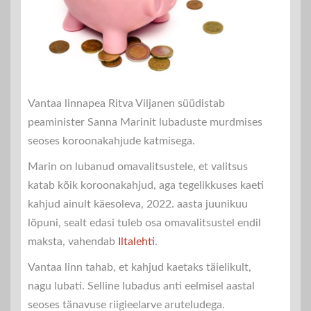
Vantaa linnapea Ritva Viljanen süüdistab
peaminister Sanna Marinit lubaduste murdmises
seoses koroonakahjude katmisega.
Marin on lubanud omavalitsustele, et valitsus
katab kõik koroonakahjud, aga tegelikkuses kaeti
kahjud ainult käesoleva, 2022. aasta juunikuu
lõpuni, sealt edasi tuleb osa omavalitsustel endil
maksta, vahendab
Iltalehti
.
Vantaa linn tahab, et kahjud kaetaks täielikult,
nagu lubati. Selline lubadus anti eelmisel aastal
seoses tänavuse riigieelarve aruteludega.