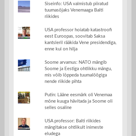
Siseinfo: USA valmistub piiratud
tuumasõjaks Venemaaga Balti
riikides
USA professor hoiatab katastroofi
eest Euroopas, soovitab Saksa
kantsleril rääkida Vene presidendiga,
enne kui on hilja
Soome arvamus: NATO mängib
Soome ja Eestiga ohtlikku mängu,
mis võib lõppeda tuumalöögiga
nende riikide pihta
Putin: Lääne eesmärk oli Venemaa
mõne kuuga hävitada ja Soome oli
selles osaline
USA professor: Balti riikides
mängitakse ohtlikult inimeste
eludega