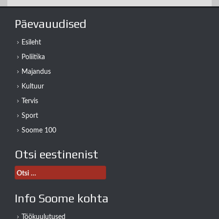
Päevauudised
Esileht
Poliitika
Majandus
Kultuur
Tervis
Sport
Soome 100
Otsi eestinenist
Otsi:
Info Soome kohta
Töökuulutused