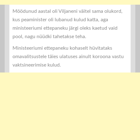
Möödunud aastal oli Viljaneni väitel sama olukord,
kus peaminister oli lubanud kulud katta, aga
ministeeriumi ettepaneku järgi oleks kaetud vaid
pool, nagu nüüdki tahetakse teha.
Ministeeriumi ettepaneku kohaselt hüvitataks
omavalitsustele täies ulatuses ainult koroona vastu
vaktsineerimise kulud.