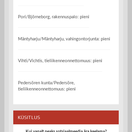
Pori/Björneborg, rakennuspalo: pieni
Mäntyharju/Mäntyharju, vahingontorjunta: pieni
Vihti/Vichtis, tieliikenneonnettomuus: pieni
Pedersören kunta/Pedersöre,
tieliikenneonnettomuus: pieni
KÜSITLUS
Kui vanalt peaks sotsiaalmeedia ära keelama?