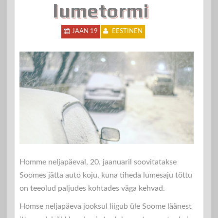
lumetormi
JAAN 19
EESTINEN
Homme neljapäeval, 20. jaanuaril soovitatakse
Soomes jätta auto koju, kuna tiheda lumesaju tõttu
on teeolud paljudes kohtades väga kehvad.
Homse neljapäeva jooksul liigub üle Soome läänest