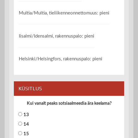
Multia/Multia, tieliikenneonnettomuus: pieni
Iisalmi/Idensalmi, rakennuspalo: pieni
Helsinki/Helsingfors, rakennuspalo: pieni
KÜSITLUS
Kui vanalt peaks sotsiaalmeedia ära keelama?
13
14
15