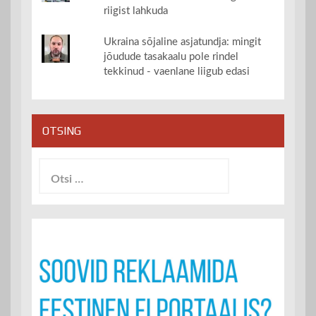
riigist lahkuda
Ukraina sõjaline asjatundja: mingit
jõudude tasakaalu pole rindel
tekkinud - vaenlane liigub edasi
OTSING
Otsi: