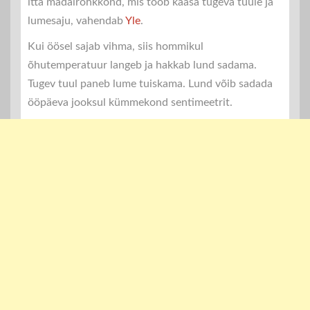
itta madalrõhkkond, mis toob kaasa tugeva tuule ja
lumesaju, vahendab
Yle
.
Kui öösel sajab vihma, siis hommikul
õhutemperatuur langeb ja hakkab lund sadama.
Tugev tuul paneb lume tuiskama. Lund võib sadada
ööpäeva jooksul kümmekond sentimeetrit.