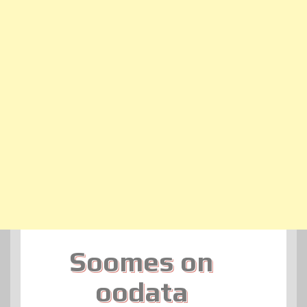
Soomes on
oodata