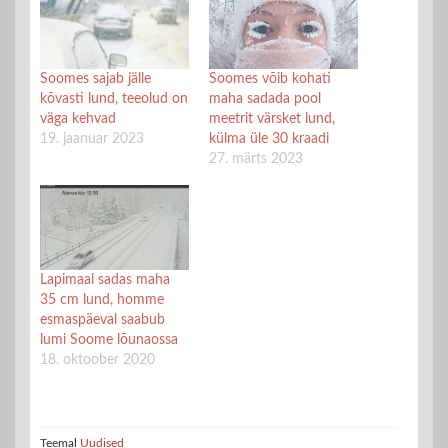
Soomes sajab jälle
Soomes võib kohati
kõvasti lund, teeolud on
maha sadada pool
väga kehvad
meetrit värsket lund,
19. jaanuar 2023
külma üle 30 kraadi
27. märts 2023
Lapimaal sadas maha
35 cm lund, homme
esmaspäeval saabub
lumi Soome lõunaossa
18. oktoober 2020
Teemal
Uudised