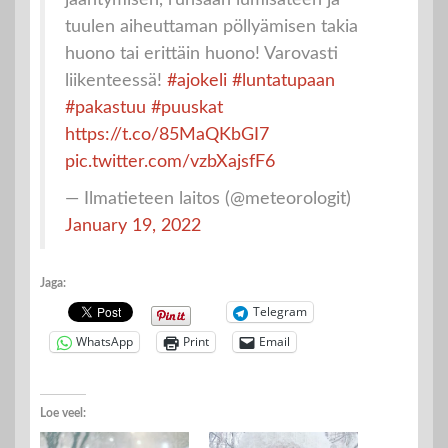
tuulen aiheuttaman pöllyämisen takia
huono tai erittäin huono! Varovasti
liikenteessä!
#ajokeli
#luntatupaan
#pakastuu
#puuskat
https://t.co/85MaQKbGI7
pic.twitter.com/vzbXajsfF6
— Ilmatieteen laitos (@meteorologit)
January 19, 2022
Jaga:
Telegram
WhatsApp
Print
Email
Loe veel: