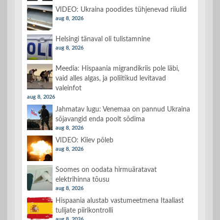
VIDEO: Ukraina poodides tühjenevad riiulid
aug 8, 2026
Helsingi tänaval oli tulistamnine
aug 8, 2026
Meedia: Hispaania migrandikriis pole läbi,
vaid alles algas, ja poliitikud levitavad
valeinfot
aug 8, 2026
Jahmatav lugu: Venemaa on pannud Ukraina
sõjavangid enda poolt sõdima
aug 8, 2026
VIDEO: Kiiev põleb
aug 8, 2026
Soomes on oodata hirmuäratavat
elektrihinna tõusu
aug 8, 2026
Hispaania alustab vastumeetmena Itaaliast
tulijate piirikontrolli
aug 8, 2026