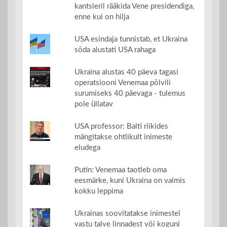
kantsleril rääkida Vene presidendiga,
enne kui on hilja
USA esindaja tunnistab, et Ukraina
sõda alustati USA rahaga
Ukraina alustas 40 päeva tagasi
operatsiooni Venemaa põlvili
surumiseks 40 päevaga - tulemus
pole üllatav
USA professor: Balti riikides
mängitakse ohtlikult inimeste
eludega
Putin: Venemaa taotleb oma
eesmärke, kuni Ukraina on valmis
kokku leppima
Ukrainas soovitatakse inimestel
vastu talve linnadest või koguni