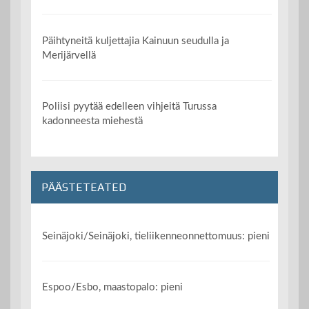
Päihtyneitä kuljettajia Kainuun seudulla ja
Merijärvellä
Poliisi pyytää edelleen vihjeitä Turussa
kadonneesta miehestä
PÄÄSTETEATED
Seinäjoki/Seinäjoki, tieliikenneonnettomuus: pieni
Espoo/Esbo, maastopalo: pieni