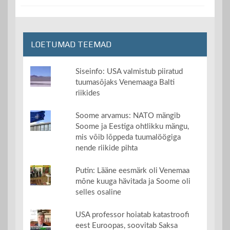
LOETUMAD TEEMAD
Siseinfo: USA valmistub piiratud
tuumasõjaks Venemaaga Balti
riikides
Soome arvamus: NATO mängib
Soome ja Eestiga ohtlikku mängu,
mis võib lõppeda tuumalöögiga
nende riikide pihta
Putin: Lääne eesmärk oli Venemaa
mõne kuuga hävitada ja Soome oli
selles osaline
USA professor hoiatab katastroofi
eest Euroopas, soovitab Saksa