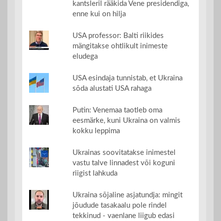
kantsleril rääkida Vene presidendiga,
enne kui on hilja
USA professor: Balti riikides
mängitakse ohtlikult inimeste
eludega
USA esindaja tunnistab, et Ukraina
sõda alustati USA rahaga
Putin: Venemaa taotleb oma
eesmärke, kuni Ukraina on valmis
kokku leppima
Ukrainas soovitatakse inimestel
vastu talve linnadest või koguni
riigist lahkuda
Ukraina sõjaline asjatundja: mingit
jõudude tasakaalu pole rindel
tekkinud - vaenlane liigub edasi