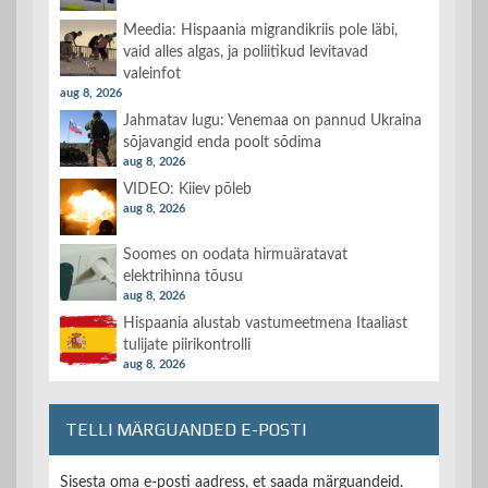
Meedia: Hispaania migrandikriis pole läbi,
vaid alles algas, ja poliitikud levitavad
valeinfot
aug 8, 2026
Jahmatav lugu: Venemaa on pannud Ukraina
sõjavangid enda poolt sõdima
aug 8, 2026
VIDEO: Kiiev põleb
aug 8, 2026
Soomes on oodata hirmuäratavat
elektrihinna tõusu
aug 8, 2026
Hispaania alustab vastumeetmena Itaaliast
tulijate piirikontrolli
aug 8, 2026
TELLI MÄRGUANDED E-POSTI
Sisesta oma e-posti aadress, et saada märguandeid.