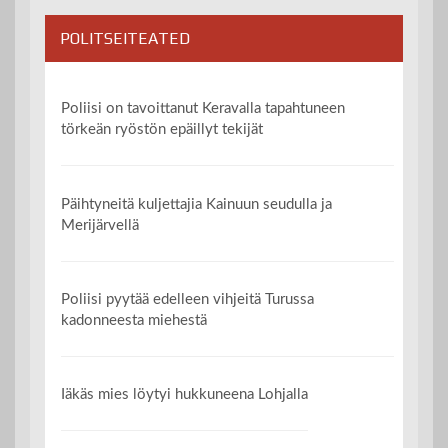
POLITSEITEATED
Poliisi on tavoittanut Keravalla tapahtuneen
törkeän ryöstön epäillyt tekijät
Päihtyneitä kuljettajia Kainuun seudulla ja
Merijärvellä
Poliisi pyytää edelleen vihjeitä Turussa
kadonneesta miehestä
Iäkäs mies löytyi hukkuneena Lohjalla