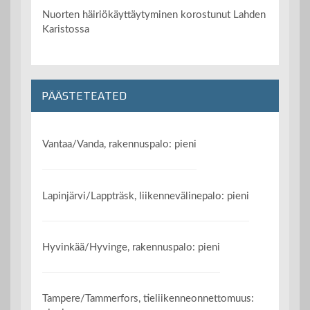
Nuorten häiriökäyttäytyminen korostunut Lahden
Karistossa
PÄÄSTETEATED
Vantaa/Vanda, rakennuspalo: pieni
Lapinjärvi/Lappträsk, liikennevälinepalo: pieni
Hyvinkää/Hyvinge, rakennuspalo: pieni
Tampere/Tammerfors, tieliikenneonnettomuus: