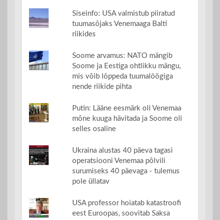
Siseinfo: USA valmistub piiratud
tuumasõjaks Venemaaga Balti
riikides
Soome arvamus: NATO mängib
Soome ja Eestiga ohtlikku mängu,
mis võib lõppeda tuumalöögiga
nende riikide pihta
Putin: Lääne eesmärk oli Venemaa
mõne kuuga hävitada ja Soome oli
selles osaline
Ukraina alustas 40 päeva tagasi
operatsiooni Venemaa põlvili
surumiseks 40 päevaga - tulemus
pole üllatav
USA professor hoiatab katastroofi
eest Euroopas, soovitab Saksa