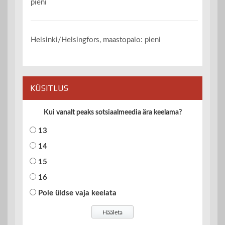
pieni
Helsinki/Helsingfors, maastopalo: pieni
KÜSITLUS
Kui vanalt peaks sotsiaalmeedia ära keelama?
13
14
15
16
Pole üldse vaja keelata