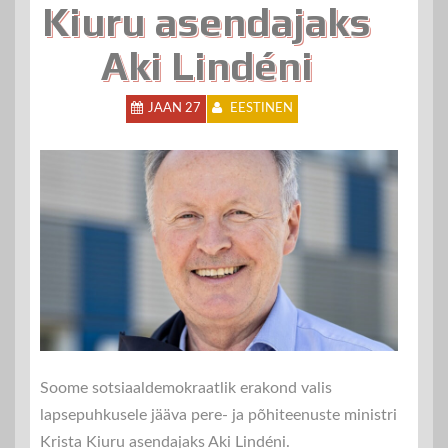
Kiuru asendajaks
Aki Lindéni
JAAN 27
EESTINEN
Soome sotsiaaldemokraatlik erakond valis
lapsepuhkusele jääva pere- ja põhiteenuste ministri
Krista Kiuru asendajaks Aki Lindéni.