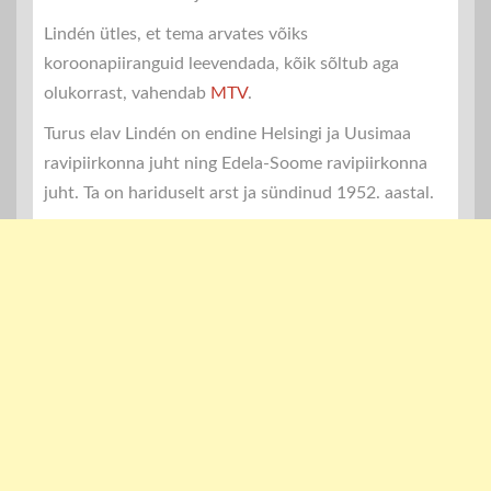
Lindén ütles, et tema arvates võiks
koroonapiiranguid leevendada, kõik sõltub aga
olukorrast, vahendab
MTV
.
Turus elav Lindén on endine Helsingi ja Uusimaa
ravipiirkonna juht ning Edela-Soome ravipiirkonna
juht. Ta on hariduselt arst ja sündinud 1952. aastal.