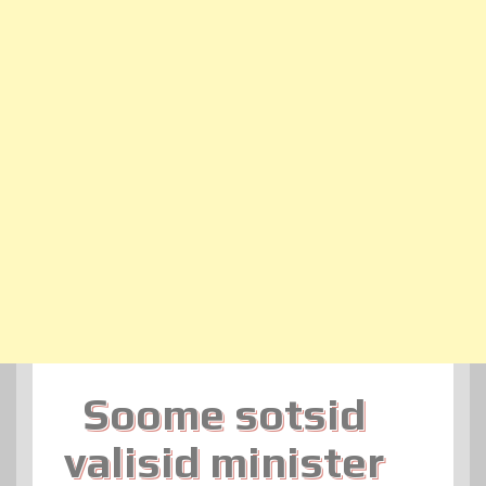
Soome sotsid
valisid minister