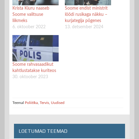
Krista Kiuru naaseb
Soome endist ministrit
Soome valitsuse
löödi rusikaga näkku –
liikmeks
kurjategija põgenes
6. oktoober 2022
13. detsember 2024
Soome rahvasaadikut
kahtlustatakse kuriteos
30. oktoober 2023
Teemal
Poliitika
,
Tervis
,
Uudised
LOETUMAD TEEMAD