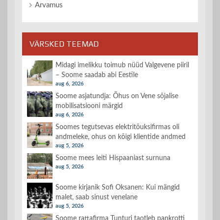
Arvamus
VÄRSKED TEEMAD
Midagi imelikku toimub nüüd Valgevene piiril
– Soome saadab abi Eestile
aug 6, 2026
Soome asjatundja: Õhus on Vene sõjalise
mobilisatsiooni märgid
aug 6, 2026
Soomes tegutsevas elektritõuksifirmas oli
andmeleke, ohus on kõigi klientide andmed
aug 5, 2026
Soome mees leiti Hispaaniast surnuna
aug 5, 2026
Soome kirjanik Sofi Oksanen: Kui mängid
malet, saab sinust venelane
aug 5, 2026
Soome rattafirma Tunturi taotleb pankrotti