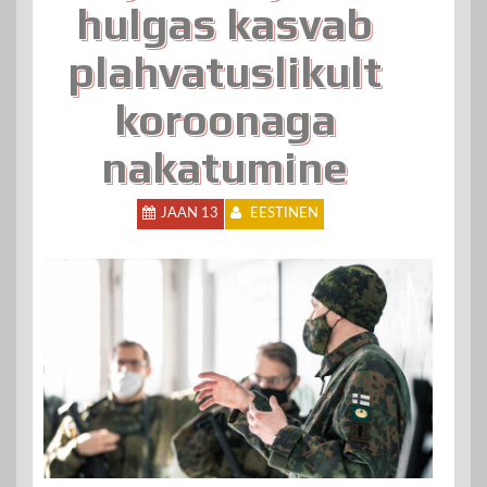
hulgas kasvab
plahvatuslikult
koroonaga
nakatumine
JAAN 13
EESTINEN