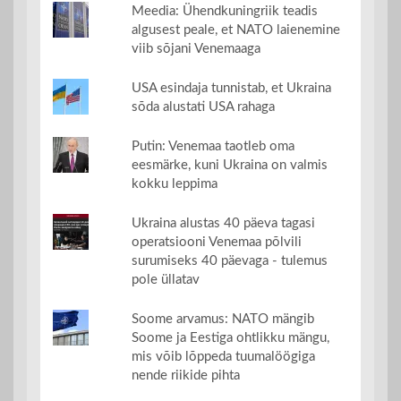
Meedia: Ühendkuningriik teadis
algusest peale, et NATO laienemine
viib sõjani Venemaaga
USA esindaja tunnistab, et Ukraina
sõda alustati USA rahaga
Putin: Venemaa taotleb oma
eesmärke, kuni Ukraina on valmis
kokku leppima
Ukraina alustas 40 päeva tagasi
operatsiooni Venemaa põlvili
surumiseks 40 päevaga - tulemus
pole üllatav
Soome arvamus: NATO mängib
Soome ja Eestiga ohtlikku mängu,
mis võib lõppeda tuumalöögiga
nende riikide pihta