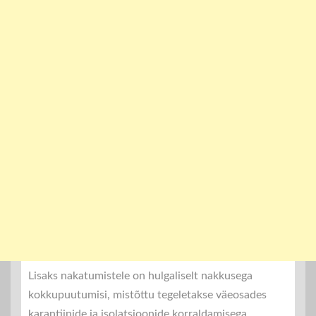
Lisaks nakatumistele on hulgaliselt nakkusega
kokkupuutumisi, mistõttu tegeletakse väeosades
karantiinide ja isolatsioonide korraldamisega.