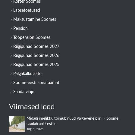
Korter Soomes
Lapsetoetused
Maksustamine Soomes
Pension
Tööpension Soomes
Riigipühad Soomes 2027
Riigipühad Soomes 2026
Riigipühad Soomes 2025
Palgakalkulaator
Soome-eesti sõnaraamat
Saada vihje
Viimased lood
Midagi imelikku toimub nüüd Valgevene piiril – Soome
saadab abi Eestile
aug 6, 2026