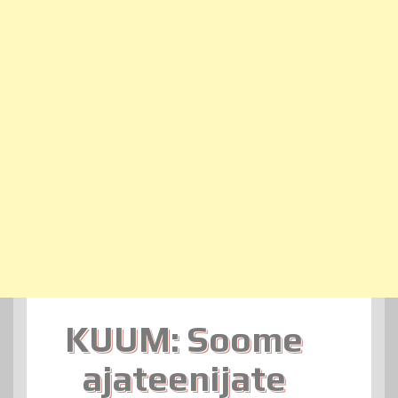
KUUM: Soome
ajateenijate