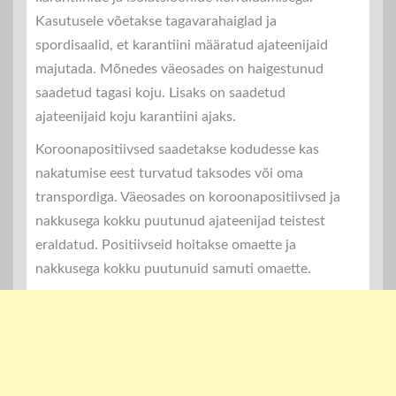
Kasutusele võetakse tagavarahaiglad ja
spordisaalid, et karantiini määratud ajateenijaid
majutada. Mõnedes väeosades on haigestunud
saadetud tagasi koju. Lisaks on saadetud
ajateenijaid koju karantiini ajaks.
Koroonapositiivsed saadetakse kodudesse kas
nakatumise eest turvatud taksodes või oma
transpordiga. Väeosades on koroonapositiivsed ja
nakkusega kokku puutunud ajateenijad teistest
eraldatud. Positiivseid hoitakse omaette ja
nakkusega kokku puutunuid samuti omaette.