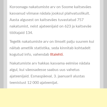
Koroonaga nakatumiste arv on Soome kaitseväes
kasvanud viimase nädala jooksul plahvatuslikult.
Aasta algusest on kaitseväes tuvastatud 757
nakatumist, neist ajateenijaid on 623 ja kaitseväe
töötajaid 134.
Tegelik nakatumiste arv on ilmselt palju suurem kui
näitab ametlik statistika, seda kinnitab kohtadelt
kogutud info, vahendab
Iltalehti
.
Nakatumiste arv hakkas kasvama eelmise nädala
algul, kui väeosadesse saabus uus vahetus
ajateenijaid. Esmaspäeval, 3. jaanuaril alustas
teenistust 12 000 ajateenijat.