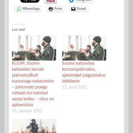
WhatsApp
Print
Email
Loe veel:
KUUM: Soome
Soome kaitseväes
kaitseväes kasvab
koroonaplahvatus,
plahvatuslikult
ajateenijad paigutatakse
koroonaga nakatumine
telkidesse
– juhtumeid praegu
12. juuli 2021
rohkem kui eelmisel
aastal kokku – ohus on
ajateenistus
15. jaanuar 2022