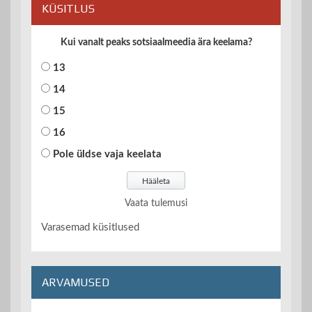
KÜSITLUS
Kui vanalt peaks sotsiaalmeedia ära keelama?
13
14
15
16
Pole üldse vaja keelata
Vaata tulemusi
Varasemad küsitlused
ARVAMUSED