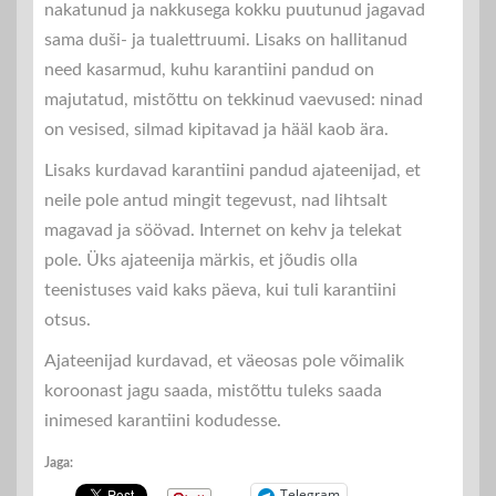
nakatunud ja nakkusega kokku puutunud jagavad
sama duši- ja tualettruumi. Lisaks on hallitanud
need kasarmud, kuhu karantiini pandud on
majutatud, mistõttu on tekkinud vaevused: ninad
on vesised, silmad kipitavad ja hääl kaob ära.
Lisaks kurdavad karantiini pandud ajateenijad, et
neile pole antud mingit tegevust, nad lihtsalt
magavad ja söövad. Internet on kehv ja telekat
pole. Üks ajateenija märkis, et jõudis olla
teenistuses vaid kaks päeva, kui tuli karantiini
otsus.
Ajateenijad kurdavad, et väeosas pole võimalik
koroonast jagu saada, mistõttu tuleks saada
inimesed karantiini kodudesse.
Jaga:
Telegram