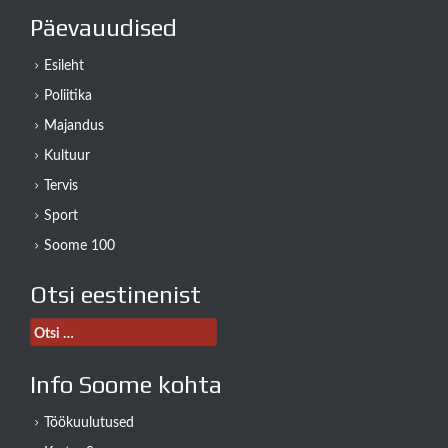
Päevauudised
Esileht
Poliitika
Majandus
Kultuur
Tervis
Sport
Soome 100
Otsi eestinenist
Otsi:
Info Soome kohta
Töökuulutused