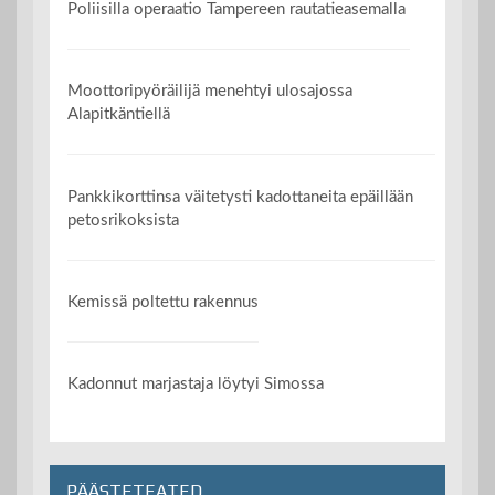
Poliisilla operaatio Tampereen rautatieasemalla
Moottoripyöräilijä menehtyi ulosajossa
Alapitkäntiellä
Pankkikorttinsa väitetysti kadottaneita epäillään
petosrikoksista
Kemissä poltettu rakennus
Kadonnut marjastaja löytyi Simossa
PÄÄSTETEATED