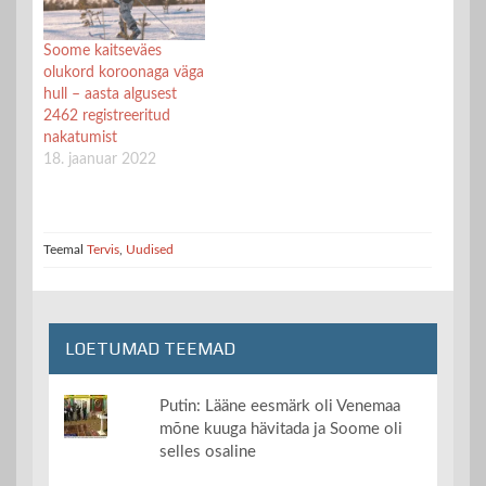
Soome kaitseväes
olukord koroonaga väga
hull – aasta algusest
2462 registreeritud
nakatumist
18. jaanuar 2022
Teemal
Tervis
,
Uudised
LOETUMAD TEEMAD
Putin: Lääne eesmärk oli Venemaa
mõne kuuga hävitada ja Soome oli
selles osaline