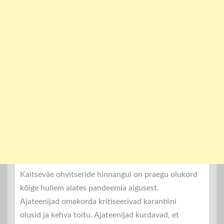
Kaitseväe ohvitseride hinnangul on praegu olukord
kõige hullem alates pandeemia algusest.
Ajateenijad omakorda kritiseerivad karantiini
olusid ja kehva toitu. Ajateenijad kurdavad, et