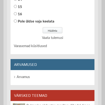
15
16
Pole üldse vaja keelata
Vaata tulemusi
Varasemad küsitlused
ARVAMUSED
Arvamus
VÄRSKED TEEMAD