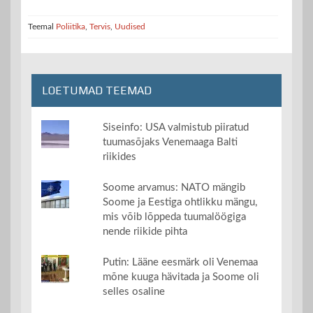
Teemal
Poliitika
,
Tervis
,
Uudised
LOETUMAD TEEMAD
Siseinfo: USA valmistub piiratud
tuumasõjaks Venemaaga Balti
riikides
Soome arvamus: NATO mängib
Soome ja Eestiga ohtlikku mängu,
mis võib lõppeda tuumalöögiga
nende riikide pihta
Putin: Lääne eesmärk oli Venemaa
mõne kuuga hävitada ja Soome oli
selles osaline