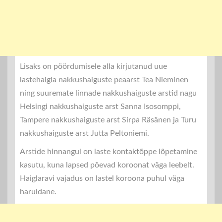
Lisaks on pöördumisele alla kirjutanud uue
lastehaigla nakkushaiguste peaarst Tea Nieminen
ning suuremate linnade nakkushaiguste arstid nagu
Helsingi nakkushaiguste arst Sanna Isosomppi,
Tampere nakkushaiguste arst Sirpa Räsänen ja Turu
nakkushaiguste arst Jutta Peltoniemi.
Arstide hinnangul on laste kontaktõppe lõpetamine
kasutu, kuna lapsed põevad koroonat väga leebelt.
Haiglaravi vajadus on lastel koroona puhul väga
haruldane.