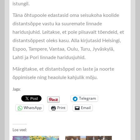
istungil.
Täna õhtupoole edastasid oma seisukoha koolide
distantsõppe vastu ka suuremate linnade
haridusjuhid. Leitakse, et pole piisavalt tõendeid, et
distantsõppest oleks kasu. Alla kirjutasid Helsingi,
Espoo, Tampere, Vantaa, Oulu, Turu, Jyväskylä,
Lahti ja Pori linnade haridusjuhid.
Märgitakse, et distantsõppel on laste ja noorte
õppimisele ning heaolule kahjulik mõju.
Jaga:
Telegram
WhatsApp
Print
Email
Loe veel: