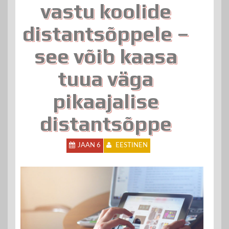
vastu koolide
distantsõppele –
see võib kaasa
tuua väga
pikaajalise
distantsõppe
JAAN 6
EESTINEN