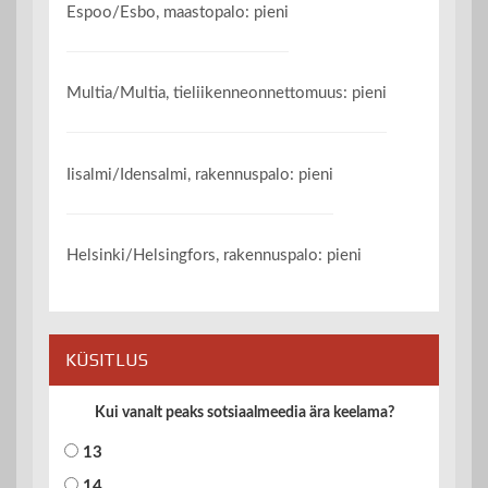
Espoo/Esbo, maastopalo: pieni
Multia/Multia, tieliikenneonnettomuus: pieni
Iisalmi/Idensalmi, rakennuspalo: pieni
Helsinki/Helsingfors, rakennuspalo: pieni
KÜSITLUS
Kui vanalt peaks sotsiaalmeedia ära keelama?
13
14