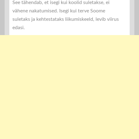
See tähendab, et isegi kui koolid suletakse, ei
vähene nakatumised. Isegi kui terve Soome
suletaks ja kehtestataks liikumiskeeld, levib viirus
edasi.