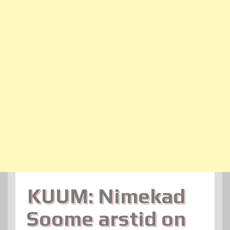
KUUM: Nimekad
Soome arstid on