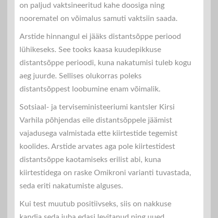
on paljud vaktsineeritud kahe doosiga ning
noorematel on võimalus samuti vaktsiin saada.
Arstide hinnangul ei jääks distantsõppe periood
lühikeseks. See tooks kaasa kuudepikkuse
distantsõppe perioodi, kuna nakatumisi tuleb kogu
aeg juurde. Sellises olukorras poleks
distantsõppest loobumine enam võimalik.
Sotsiaal- ja terviseministeeriumi kantsler Kirsi
Varhila põhjendas eile distantsõppele jäämist
vajadusega valmistada ette kiirtestide tegemist
koolides. Arstide arvates aga pole kiirtestidest
distantsõppe kaotamiseks erilist abi, kuna
kiirtestidega on raske Omikroni varianti tuvastada,
seda eriti nakatumiste alguses.
Kui test muutub positiivseks, siis on nakkuse
kandja seda juba edasi levitanud ning uued