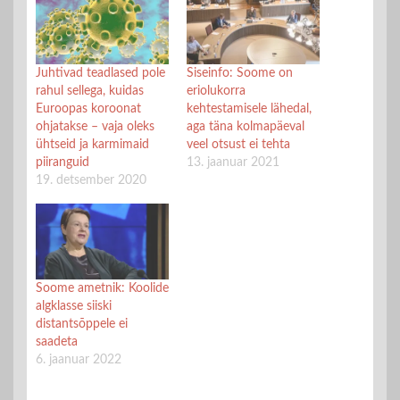
Juhtivad teadlased pole
Siseinfo: Soome on
rahul sellega, kuidas
eriolukorra
Euroopas koroonat
kehtestamisele lähedal,
ohjatakse – vaja oleks
aga täna kolmapäeval
ühtseid ja karmimaid
veel otsust ei tehta
piiranguid
13. jaanuar 2021
19. detsember 2020
Soome ametnik: Koolide
algklasse siiski
distantsõppele ei
saadeta
6. jaanuar 2022