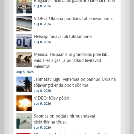
Bulgaarias plahvatas gaasitoru lähedal droon
aug 8, 2026
VIDEO: Ukraina poodides tühjenevad riiulid
aug 8, 2026
Helsingi tänaval oli tulistamnine
aug 8, 2026
Meedia: Hispaania migrandikriis pole läbi,
vaid alles algas, ja poliitikud levitavad
valeinfot
aug 8, 2026
Jahmatav lugu: Venemaa on pannud Ukraina
sõjavangid enda poolt sõdima
aug 8, 2026
VIDEO: Kiiev põleb
aug 8, 2026
Soomes on oodata hirmuäratavat
elektrihinna tõusu
aug 8, 2026