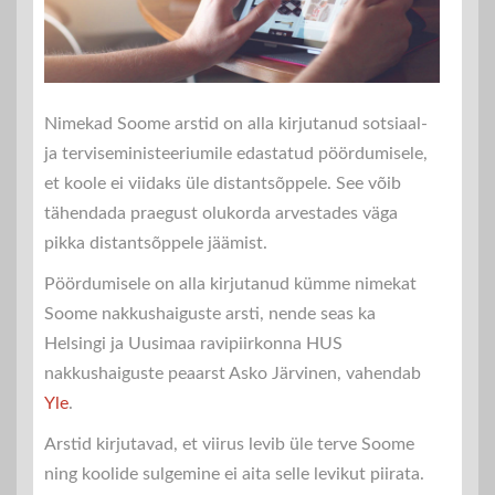
Nimekad Soome arstid on alla kirjutanud sotsiaal-
ja terviseministeeriumile edastatud pöördumisele,
et koole ei viidaks üle distantsõppele. See võib
tähendada praegust olukorda arvestades väga
pikka distantsõppele jäämist.
Pöördumisele on alla kirjutanud kümme nimekat
Soome nakkushaiguste arsti, nende seas ka
Helsingi ja Uusimaa ravipiirkonna HUS
nakkushaiguste peaarst Asko Järvinen, vahendab
Yle
.
Arstid kirjutavad, et viirus levib üle terve Soome
ning koolide sulgemine ei aita selle levikut piirata.