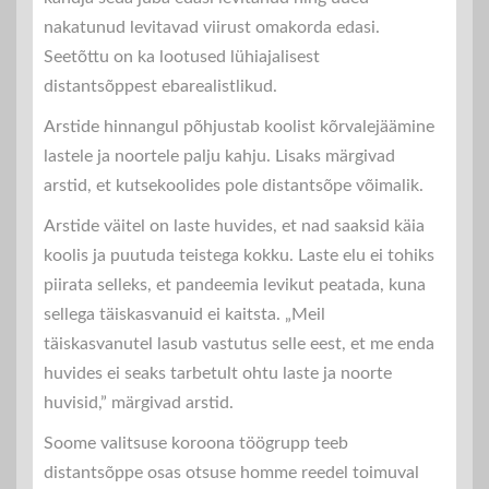
nakatunud levitavad viirust omakorda edasi.
Seetõttu on ka lootused lühiajalisest
distantsõppest ebarealistlikud.
Arstide hinnangul põhjustab koolist kõrvalejäämine
lastele ja noortele palju kahju. Lisaks märgivad
arstid, et kutsekoolides pole distantsõpe võimalik.
Arstide väitel on laste huvides, et nad saaksid käia
koolis ja puutuda teistega kokku. Laste elu ei tohiks
piirata selleks, et pandeemia levikut peatada, kuna
sellega täiskasvanuid ei kaitsta. „Meil
täiskasvanutel lasub vastutus selle eest, et me enda
huvides ei seaks tarbetult ohtu laste ja noorte
huvisid,” märgivad arstid.
Soome valitsuse koroona töögrupp teeb
distantsõppe osas otsuse homme reedel toimuval