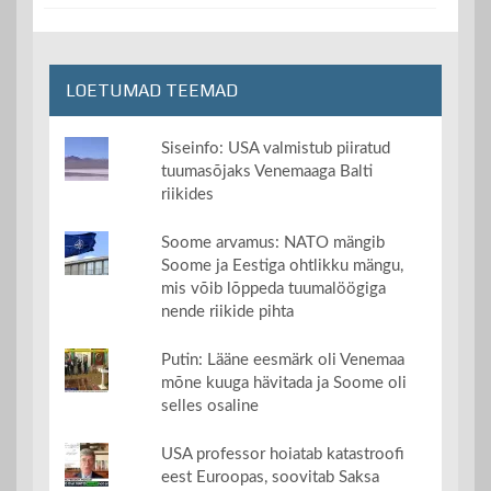
LOETUMAD TEEMAD
Siseinfo: USA valmistub piiratud
tuumasõjaks Venemaaga Balti
riikides
Soome arvamus: NATO mängib
Soome ja Eestiga ohtlikku mängu,
mis võib lõppeda tuumalöögiga
nende riikide pihta
Putin: Lääne eesmärk oli Venemaa
mõne kuuga hävitada ja Soome oli
selles osaline
USA professor hoiatab katastroofi
eest Euroopas, soovitab Saksa