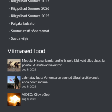
Riigipühad Soomes 2027
Riigipühad Soomes 2026
Riigipühad Soomes 2025
Palgakalkulaator
Soome-eesti sõnaraamat
Saada vihje
Viimased lood
Meedia: Hispaania migrandikriis pole läbi, vaid alles algas, ja
poliitikud levitavad valeinfot
aug 8, 2026
Jahmatav lugu: Venemaa on pannud Ukraina sõjavangid
enda poolt sõdima
aug 8, 2026
VIDEO: Kiiev põleb
aug 8, 2026