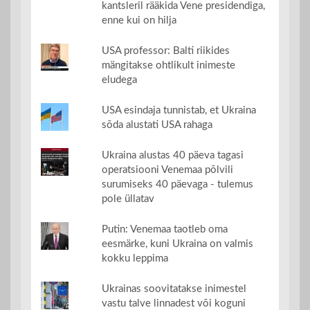
kantsleril rääkida Vene presidendiga,
enne kui on hilja
USA professor: Balti riikides
mängitakse ohtlikult inimeste
eludega
USA esindaja tunnistab, et Ukraina
sõda alustati USA rahaga
Ukraina alustas 40 päeva tagasi
operatsiooni Venemaa põlvili
surumiseks 40 päevaga - tulemus
pole üllatav
Putin: Venemaa taotleb oma
eesmärke, kuni Ukraina on valmis
kokku leppima
Ukrainas soovitatakse inimestel
vastu talve linnadest või koguni