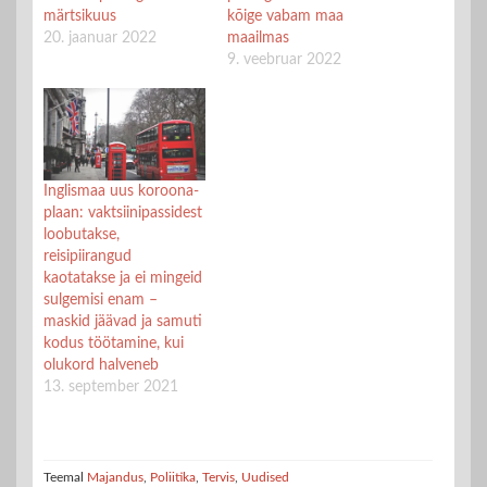
märtsikuus
kõige vabam maa
20. jaanuar 2022
maailmas
9. veebruar 2022
Inglismaa uus koroona-
plaan: vaktsiinipassidest
loobutakse,
reisipiirangud
kaotatakse ja ei mingeid
sulgemisi enam –
maskid jäävad ja samuti
kodus töötamine, kui
olukord halveneb
13. september 2021
Teemal
Majandus
,
Poliitika
,
Tervis
,
Uudised