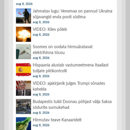
aug 8, 2026
Jahmatav lugu: Venemaa on pannud Ukraina
sõjavangid enda poolt sõdima
aug 8, 2026
VIDEO: Kiiev põleb
aug 8, 2026
Soomes on oodata hirmuäratavat
elektrihinna tõusu
aug 8, 2026
Hispaania alustab vastumeetmena Itaaliast
tulijate piirikontrolli
aug 8, 2026
VIDEO: ajakirjanik julges Trumpi sõnades
kahelda
aug 8, 2026
Budapestis tulid Doonau põhjast välja Saksa
sõdurite surnukehad
aug 8, 2026
Hirmutav teave Kanaaridelt
aug 8, 2026