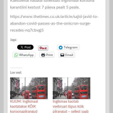
Käesoleval nädalal lühendati Inglismaal koroona
karantiini kestust 7 päeva pealt 5 peale.
https://www.thetimes.co.uk/article/sajid-javid-to-
abandon-covid-passes-as-the-omicron-surge-
recedes-nq7cbvgj5
Jaga:
Telegram
WhatsApp
Print
Email
Loe veel:
KUUM: Inglismaal
Inglismaa kaotab
kaotatakse KÕIK
veebruari lõpus kõik
koroonapiirangud
piirangud – sellest saab