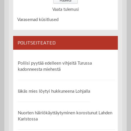
Vaata tulemusi
Varasemad küsitlused
POLITSEITEATED
Poliisi pyytää edelleen vihjeitä Turussa
kadonneesta miehestä
Iäkäs mies löytyi hukkuneena Lohjalla
Nuorten häiriökäyttäytyminen korostunut Lahden
Karistossa