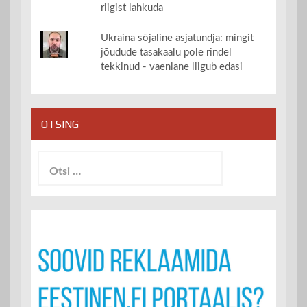
riigist lahkuda
Ukraina sõjaline asjatundja: mingit
jõudude tasakaalu pole rindel
tekkinud - vaenlane liigub edasi
OTSING
Otsi: