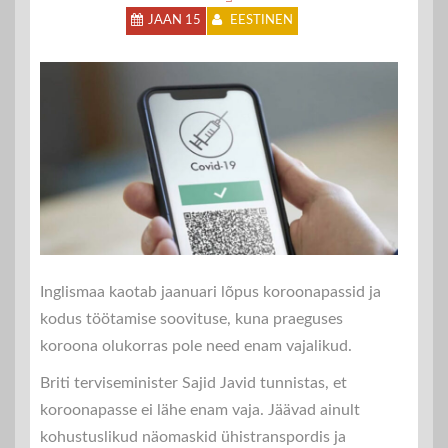
JAAN 15
EESTINEN
Inglismaa kaotab jaanuari lõpus koroonapassid ja
kodus töötamise soovituse, kuna praeguses
koroona olukorras pole need enam vajalikud.
Briti terviseminister Sajid Javid tunnistas, et
koroonapasse ei lähe enam vaja. Jäävad ainult
kohustuslikud näomaskid ühistranspordis ja