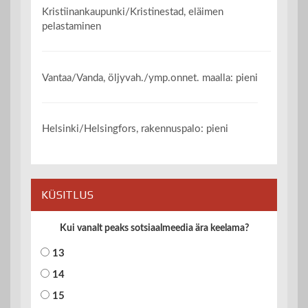
Kristiinankaupunki/Kristinestad, eläimen
pelastaminen
Vantaa/Vanda, öljyvah./ymp.onnet. maalla: pieni
Helsinki/Helsingfors, rakennuspalo: pieni
KÜSITLUS
Kui vanalt peaks sotsiaalmeedia ära keelama?
13
14
15