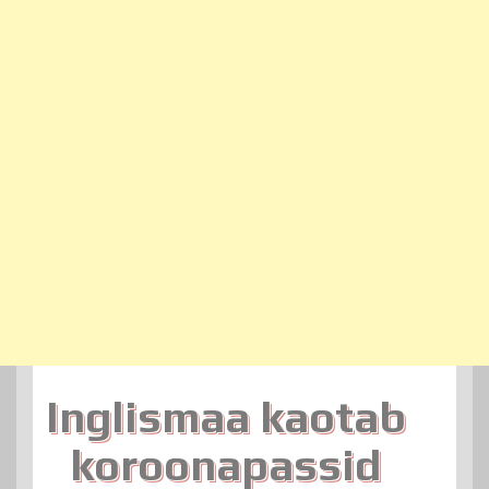
Inglismaa kaotab
koroonapassid