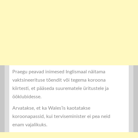
Praegu peavad inimesed Inglismaal näitama
vaktsineerituse tõendit või tegema koroona
kiirtesti, et pääseda suurematele üritustele ja
ööklubidesse.
Arvatakse, et ka Wales’is kaotatakse
koroonapassid, kui terviseminister ei pea neid
enam vajalikuks.