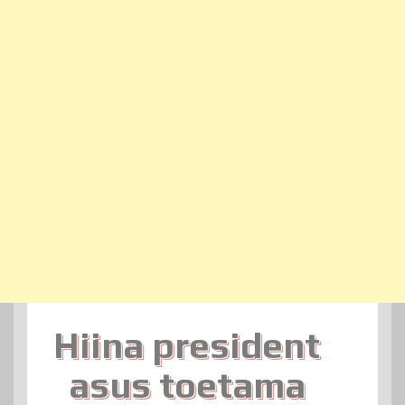
Hiina president
asus toetama