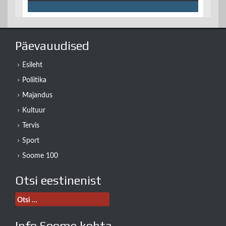
Päevauudised
Esileht
Poliitika
Majandus
Kultuur
Tervis
Sport
Soome 100
Otsi eestinenist
Otsi:
Info Soome kohta