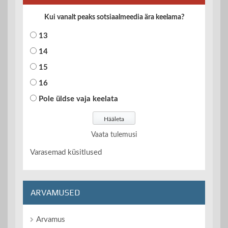
Kui vanalt peaks sotsiaalmeedia ära keelama?
13
14
15
16
Pole üldse vaja keelata
Vaata tulemusi
Varasemad küsitlused
ARVAMUSED
Arvamus