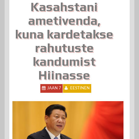
Kasahstani
ametivenda,
kuna kardetakse
rahutuste
kandumist
Hiinasse
JAAN 7
EESTINEN