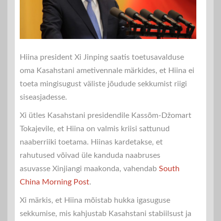
Hiina president Xi Jinping saatis toetusavalduse
oma Kasahstani ametivennale märkides, et Hiina ei
toeta mingisugust väliste jõudude sekkumist riigi
siseasjadesse.
Xi ütles Kasahstani presidendile Kassõm-Džomart
Tokajevile, et Hiina on valmis kriisi sattunud
naaberriiki toetama. Hiinas kardetakse, et
rahutused võivad üle kanduda naabruses
asuvasse
Xinjiangi maakonda, vahendab
South
China Morning Post
.
Xi märkis, et Hiina mõistab hukka igasuguse
sekkumise, mis kahjustab Kasahstani stabiilsust ja