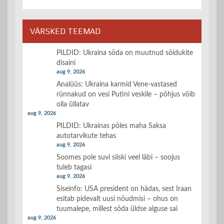
VÄRSKED TEEMAD
PILDID: Ukraina sõda on muutnud sõidukite
disaini
aug 9, 2026
Analüüs: Ukraina karmid Vene-vastased
rünnakud on vesi Putini veskile – põhjus võib
olla üllatav
aug 9, 2026
PILDID: Ukrainas põles maha Saksa
autotarvikute tehas
aug 9, 2026
Soomes pole suvi siiski veel läbi – soojus
tuleb tagasi
aug 9, 2026
Siseinfo: USA president on hädas, sest Iraan
esitab pidevalt uusi nõudmisi – ohus on
tuumalepe, millest sõda üldse alguse sai
aug 9, 2026