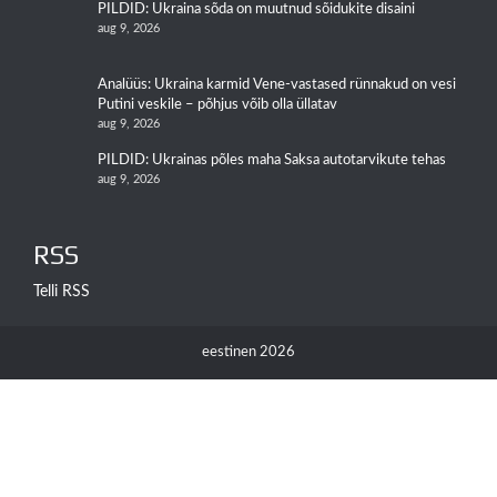
PILDID: Ukraina sõda on muutnud sõidukite disaini
aug 9, 2026
Analüüs: Ukraina karmid Vene-vastased rünnakud on vesi
Putini veskile – põhjus võib olla üllatav
aug 9, 2026
PILDID: Ukrainas põles maha Saksa autotarvikute tehas
aug 9, 2026
RSS
Telli RSS
eestinen 2026