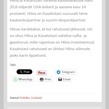
Hiina ja Kasahstani vahelise kaubavahetuse maht
20,8 miljardit USA dollarit ja aastane kasv 14
protsenti. Hiina on Kasahstani suuruselt teine
kaubanduspartner ja suurim ekspordipartner.
Hiinas kardetakse, et kui rahutused jätkuvad, siis
on ohus Hiina ja Kasahstani vahelise nafta- ja
gaasitorud, mille rajamisse on Hiina investeerinud.
Kasahstani rahutused on ühtlasi Hiina võimude
jaoks karm õppetund.
Jaga:
Telegram
WhatsApp
Print
Email
Teemal
Poliitika
,
Uudised