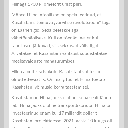
Hiinaga 1700 kilomeetrit ühist piiri.
Mõned Hiina infoallikad on spekuleerinud, et
Kasahstanis toimuva „värvilise revolutsiooni” taga
on Lääneriigid. Seda peetakse aga
vähetõenäoliseks. Küll on tõenäoline, et kui
rahutused jätkuvad, siis sekkuvad välisriigid.
Arvatakse, et Kasahstani valitsust süüdistatakse
meeleavalduste mahasurumises.
Hiina ametlik seisukoht Kasahstani suhtes on
olnud ettevaatlik. On märgitud, et Hiina toetab
Kasahstani võimusid korra taastamisel.
Kasahstan on Hiina jaoks oluline, kuna sealt läheb
läbi Hiina jaoks oluline transpordikoridor. Hiina on
investeerinud enam kui 17 miljardit dollarit
Kasahstani projektidesse. 2021. aasta 10 kuuga oli