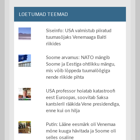
LOETUMAD TEEMAD
Siseinfo: USA valmistub piiratud
tuumasõjaks Venemaaga Balti
riikides
Soome arvamus: NATO mängib
Soome ja Eestiga ohtlikku mängu,
mis võib lõppeda tuumalöögiga
nende riikide pihta
USA professor hoiatab katastroofi
eest Euroopas, soovitab Saksa
kantsleril rääkida Vene presidendiga,
enne kui on hilja
Putin: Lääne eesmärk oli Venemaa
mõne kuuga hävitada ja Soome oli
selles osaline