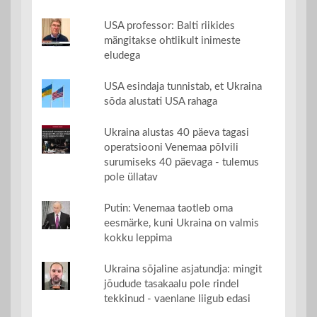
USA professor: Balti riikides
mängitakse ohtlikult inimeste
eludega
USA esindaja tunnistab, et Ukraina
sõda alustati USA rahaga
Ukraina alustas 40 päeva tagasi
operatsiooni Venemaa põlvili
surumiseks 40 päevaga - tulemus
pole üllatav
Putin: Venemaa taotleb oma
eesmärke, kuni Ukraina on valmis
kokku leppima
Ukraina sõjaline asjatundja: mingit
jõudude tasakaalu pole rindel
tekkinud - vaenlane liigub edasi