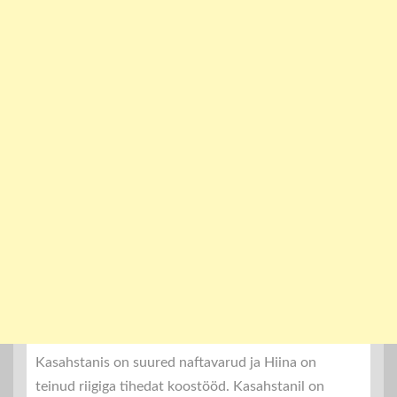
Kasahstanis on suured naftavarud ja Hiina on
teinud riigiga tihedat koostööd. Kasahstanil on