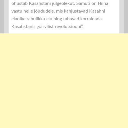
ohustab Kasahstani julgeolekut. Samuti on Hiina
vastu neile jõududele, mis kahjustavad Kasahhi
elanike rahulikku elu ning tahavad korraldada
Kasahstanis „värvilist revolutsiooni”.