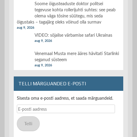
Soome õigusteaduste doktor politsei
tegevuse kohta rollerijuhti suhtes: see peab
olema väga tõsine süütegu, mis seda
õigustaks – tagajärg oleks võinud olla surmav
aug 9, 2026
VIDEO: sõjalise värbamise safari Ukrainas
aug 9, 2026
Venemaal Musta mere ääres hävitati Starlinki
seganud süsteem
aug 9, 2026
TELLI MÄRGUANDED E-POSTI
Sisesta oma e-posti aadress, et saada märguandeid.
E-
posti
aadress
Telli