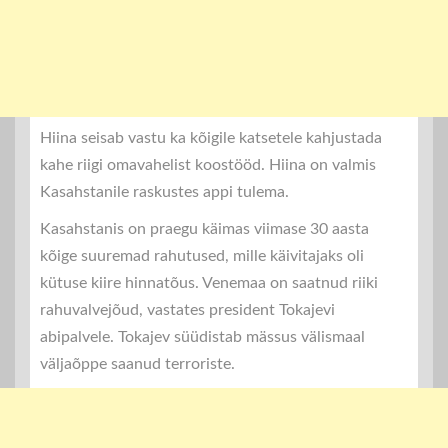
Hiina seisab vastu ka kõigile katsetele kahjustada
kahe riigi omavahelist koostööd. Hiina on valmis
Kasahstanile raskustes appi tulema.
Kasahstanis on praegu käimas viimase 30 aasta
kõige suuremad rahutused, mille käivitajaks oli
kütuse kiire hinnatõus. Venemaa on saatnud riiki
rahuvalvejõud, vastates president Tokajevi
abipalvele. Tokajev süüdistab mässus välismaal
väljaõppe saanud terroriste.