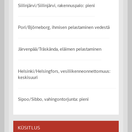
Siilinjärvi/Siilinjärvi, rakennuspalo: pieni
Pori/Björneborg, ihmisen pelastaminen vedestä
Järvenpää/Träskända, eläimen pelastaminen
Helsinki/Helsingfors, vesiliikenneonnettomuus:
keskisuuri
Sipoo/Sibbo, vahingontorjunta: pieni
KÜSITLUS