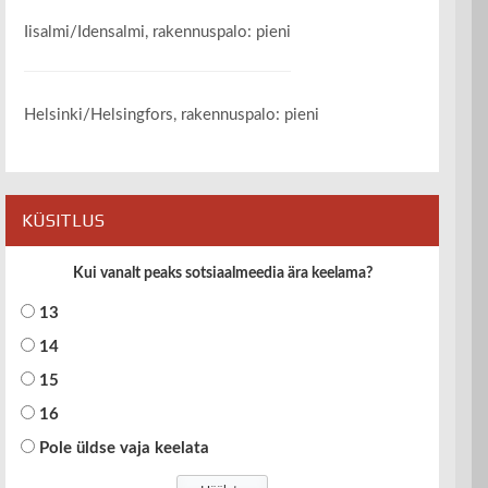
Iisalmi/Idensalmi, rakennuspalo: pieni
Helsinki/Helsingfors, rakennuspalo: pieni
KÜSITLUS
Kui vanalt peaks sotsiaalmeedia ära keelama?
13
14
15
16
Pole üldse vaja keelata