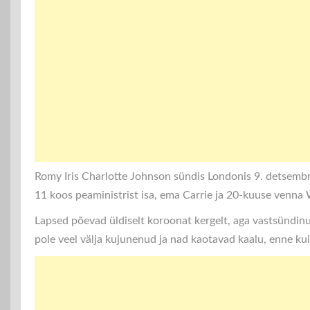
Romy Iris Charlotte Johnson sündis Londonis 9. detsembri
11 koos peaministrist isa, ema Carrie ja 20-kuuse venna 
Lapsed põevad üldiselt koroonat kergelt, aga vastsünd
pole veel välja kujunenud ja nad kaotavad kaalu, enne ku