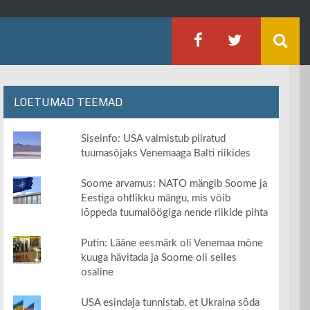
LOETUMAD TEEMAD
Siseinfo: USA valmistub piiratud
tuumasõjaks Venemaaga Balti riikides
Soome arvamus: NATO mängib Soome ja
Eestiga ohtlikku mängu, mis võib
lõppeda tuumalöögiga nende riikide pihta
Putin: Lääne eesmärk oli Venemaa mõne
kuuga hävitada ja Soome oli selles
osaline
USA esindaja tunnistab, et Ukraina sõda