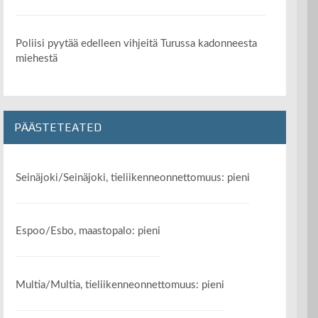
Poliisi pyytää edelleen vihjeitä Turussa kadonneesta
miehestä
PÄÄSTETEATED
Seinäjoki/Seinäjoki, tieliikenneonnettomuus: pieni
Espoo/Esbo, maastopalo: pieni
Multia/Multia, tieliikenneonnettomuus: pieni