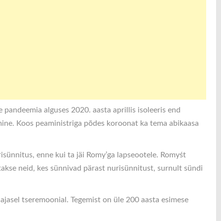
 pandeemia alguses 2020. aasta aprillis isoleeris end
tumine. Koos peaministriga põdes koroonat ka tema abikaasa
urisünnitus, enne kui ta jäi Romy’ga lapseootele. Romyśt
akse neid, kes sünnivad pärast nurisünnitust, surnult sündi
alajasel tseremoonial. Tegemist on üle 200 aasta esimese