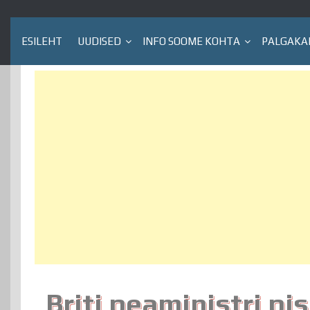
ESILEHT
UUDISED
INFO SOOME KOHTA
PALGAKA
Briti peaministri pi