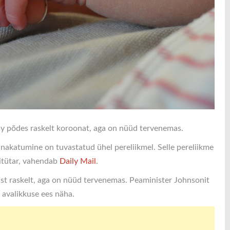
omy põdes raskelt koroonat, aga on nüüd tervenemas.
 nakatumine on tuvastatud ühel pereliikmel. Selle pereliikme
sitütar, vahendab
Daily Mail
.
gust raskelt, aga on nüüd tervenemas. Peaminister Johnsonit
 avalikkuse ees näha.