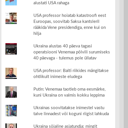
alustati USA rahaga
USA professor hoiatab katastroofi eest
Euroopas, soovitab Saksa kantsleril
rääkida Vene presidendiga, enne kui on
hilja
Ukraina alustas 40 päeva tagasi
operatsiooni Venemaa põlvili surumiseks
40 päevaga - tulemus pole üllatav
USA professor: Balti riikides mängitakse
ohtlikult inimeste eludega
Putin: Venemaa taotleb oma eesmärke,
kuni Ukraina on valmis kokku leppima
Ukrainas soovitatakse inimestel vastu
talve linnadest või koguni riigist lahkuda
Ukraina sõjaline asjatundja: mingit