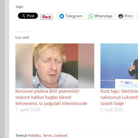
Jaga:
Telegram
WhatsApp
Print
Loe veel:
Koroonat põdeva Briti peaministri
Kurb lugu: Vaktsine
olukord hakkas haiglas kiiresti
nakatunud Luksembu
kehvenema, ta paigutati intensiivravile
raskelt haige
7. aprill 2020
5. juuli 2021
Teemal
Poliitika
,
Tervis
,
Uudised