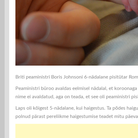
Briti peaministri Boris Johnsoni 6-nädalane pisitütar R
Peaministri büroo avaldas eelmisel nädalal, et koroonaga
nime ei avaldatud, aga on teada, et see oli peaministri pi
Laps oli kõigest 5-nädalane, kui haigestus. Ta põdes hai
polnud pärast pereliikme haigestumise teadet mitu päeva