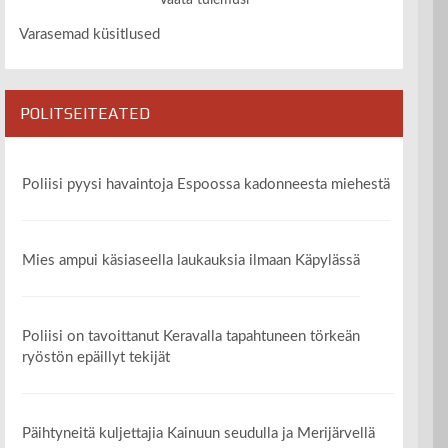
Vaata tulemusi
Varasemad küsitlused
POLITSEITEATED
Poliisi pyysi havaintoja Espoossa kadonneesta miehestä
Mies ampui käsiaseella laukauksia ilmaan Käpylässä
Poliisi on tavoittanut Keravalla tapahtuneen törkeän
ryöstön epäillyt tekijät
Päihtyneitä kuljettajia Kainuun seudulla ja Merijärvellä