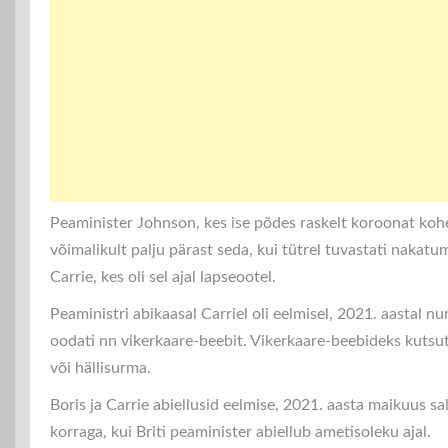
Peaminister Johnson, kes ise põdes raskelt koroonat kohe
võimalikult palju pärast seda, kui tütrel tuvastati naka
Carrie, kes oli sel ajal lapseootel.
Peaministri abikaasal Carriel oli eelmisel, 2021. aastal n
oodati nn vikerkaare-beebit. Vikerkaare-beebideks kutsut
või hällisurma.
Boris ja Carrie abiellusid eelmise, 2021. aasta maikuus s
korraga, kui Briti peaminister abiellub ametisoleku ajal.