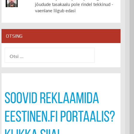
jõudude tasakaalu pole rindel tekkinud -
vaenlane liigub edasi
OTSING
Otsi: