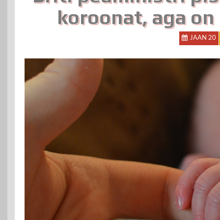
koroonat, aga on
JAAN 20