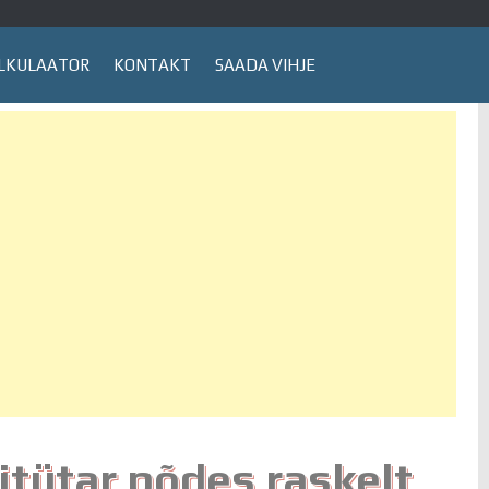
LKULAATOR
KONTAKT
SAADA VIHJE
sitütar põdes raskelt