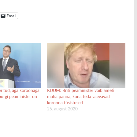
Email
eritud, aga koroonaga
KUUM: Briti peaminister võib ameti
rgi peaminister on
maha panna, kuna teda vaevavad
koroona tüsistused
25. august 2020