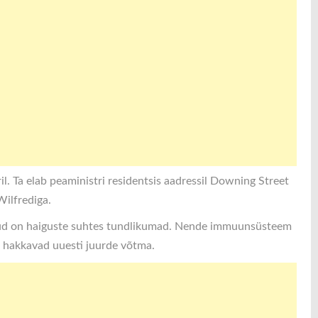
l. Ta elab peaministri residentsis aadressil Downing Street
Wilfrediga.
inud on haiguste suhtes tundlikumad. Nende immuunsüsteem
i hakkavad uuesti juurde võtma.