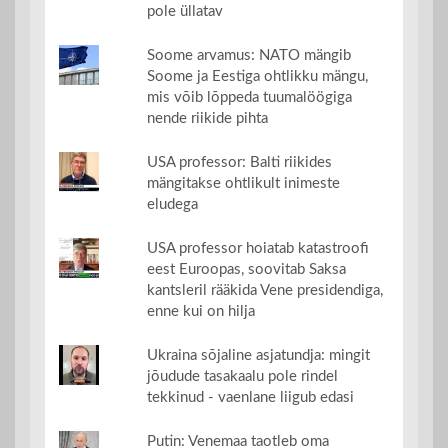
pole üllatav
Soome arvamus: NATO mängib
Soome ja Eestiga ohtlikku mängu,
mis võib lõppeda tuumalöögiga
nende riikide pihta
USA professor: Balti riikides
mängitakse ohtlikult inimeste
eludega
USA professor hoiatab katastroofi
eest Euroopas, soovitab Saksa
kantsleril rääkida Vene presidendiga,
enne kui on hilja
Ukraina sõjaline asjatundja: mingit
jõudude tasakaalu pole rindel
tekkinud - vaenlane liigub edasi
Putin: Venemaa taotleb oma