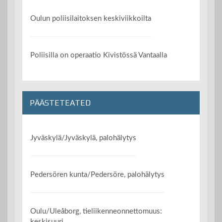
Oulun poliisilaitoksen keskiviikkoilta
Poliisilla on operaatio Kivistössä Vantaalla
PÄÄSTETEATED
Jyväskylä/Jyväskylä, palohälytys
Pedersören kunta/Pedersöre, palohälytys
Oulu/Uleåborg, tieliikenneonnettomuus:
keskisuuri