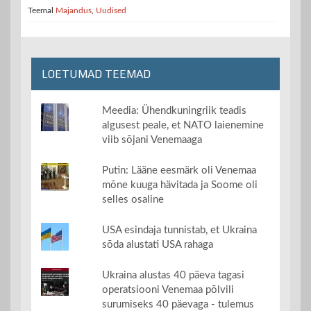
Teemal
Majandus
,
Uudised
LOETUMAD TEEMAD
Meedia: Ühendkuningriik teadis
algusest peale, et NATO laienemine
viib sõjani Venemaaga
Putin: Lääne eesmärk oli Venemaa
mõne kuuga hävitada ja Soome oli
selles osaline
USA esindaja tunnistab, et Ukraina
sõda alustati USA rahaga
Ukraina alustas 40 päeva tagasi
operatsiooni Venemaa põlvili
surumiseks 40 päevaga - tulemus