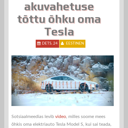
akuvahetuse
tõttu õhku oma
Tesla
DETS. 24
EESTINEN
Sotsiaalmeedias levib
video
, milles soome mees
õhkis oma elektriauto Tesla Model S, kui sai teada,