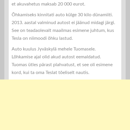
et akuvahetus maksab 20 000 eurot.
Õhkamiseks kinnitati auto külge 30 kilo dünamiiti.
2013. aastal valminud autost ei jäänud midagi järgi.
See on teadaolevalt maailmas esimene juhtum, kus
Tesla on niimoodi õhku lastud.
Auto kuulus Jyväskylä mehele Tuomasele.
Lõhkamise ajal olid akud autost eemaldatud.
Tuomas ütles pärast plahvatust, et see oli esimene
kord, kui ta oma Teslat tõeliselt nautis.