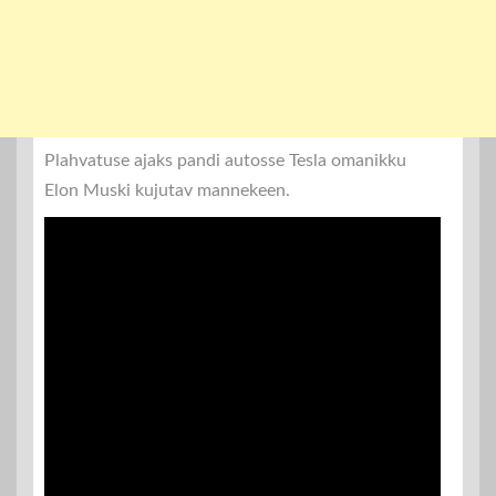
Plahvatuse ajaks pandi autosse Tesla omanikku
Elon Muski kujutav mannekeen.