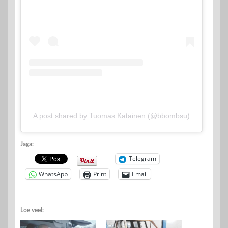
A post shared by Tuomas Katainen (@bbombsu)
Jaga:
Telegram
WhatsApp
Print
Email
Loe veel: