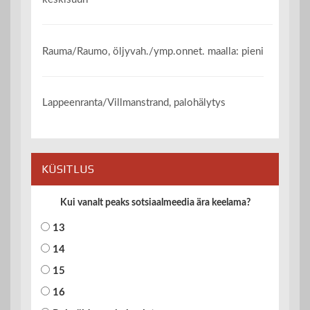
Rauma/Raumo, öljyvah./ymp.onnet. maalla: pieni
Lappeenranta/Villmanstrand, palohälytys
KÜSITLUS
Kui vanalt peaks sotsiaalmeedia ära keelama?
13
14
15
16