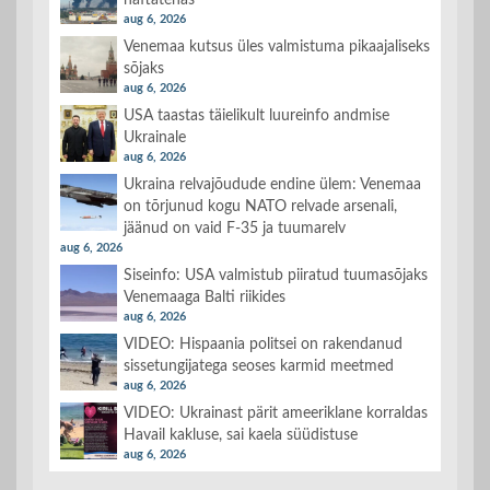
naftatehas
aug 6, 2026
Venemaa kutsus üles valmistuma pikaajaliseks
sõjaks
aug 6, 2026
USA taastas täielikult luureinfo andmise
Ukrainale
aug 6, 2026
Ukraina relvajõudude endine ülem: Venemaa
on tõrjunud kogu NATO relvade arsenali,
jäänud on vaid F-35 ja tuumarelv
aug 6, 2026
Siseinfo: USA valmistub piiratud tuumasõjaks
Venemaaga Balti riikides
aug 6, 2026
VIDEO: Hispaania politsei on rakendanud
sissetungijatega seoses karmid meetmed
aug 6, 2026
VIDEO: Ukrainast pärit ameeriklane korraldas
Havail kakluse, sai kaela süüdistuse
aug 6, 2026