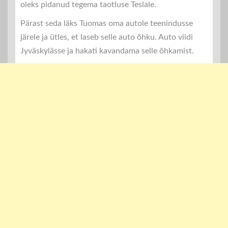
oleks pidanud tegema taotluse Teslale.
Pärast seda läks Tuomas oma autole teenindusse
järele ja ütles, et laseb selle auto õhku. Auto viidi
Jyväskylässe ja hakati kavandama selle õhkamist.