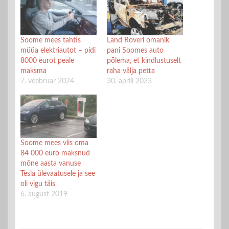
Soome mees tahtis
Land Roveri omanik
müüa elektriautot – pidi
pani Soomes auto
8000 eurot peale
põlema, et kindlustuselt
maksma
raha välja petta
7. veebruar 2024
30. aprill 2023
Soome mees viis oma
84 000 euro maksnud
mõne aasta vanuse
Tesla ülevaatusele ja see
oli vigu täis
6. august 2019