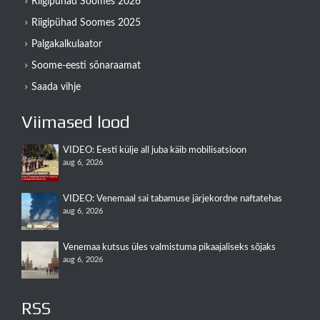
Riigipühad Soomes 2026
Riigipühad Soomes 2025
Palgakalkulaator
Soome-eesti sõnaraamat
Saada vihje
Viimased lood
VIDEO: Eesti külje all juba käib mobilisatsioon
aug 6, 2026
VIDEO: Venemaal sai tabamuse järjekordne naftatehas
aug 6, 2026
Venemaa kutsus üles valmistuma pikaajaliseks sõjaks
aug 6, 2026
RSS