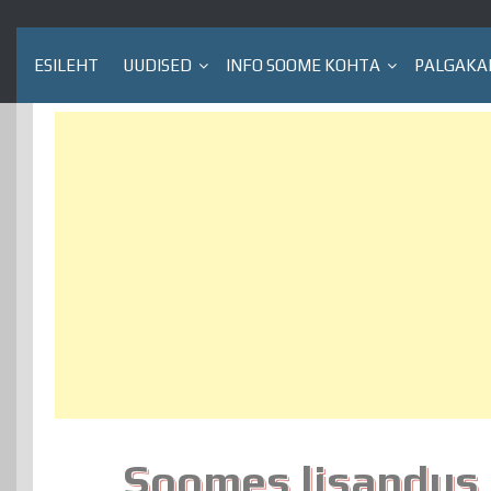
ESILEHT
UUDISED
INFO SOOME KOHTA
PALGAKA
Soomes lisandus 