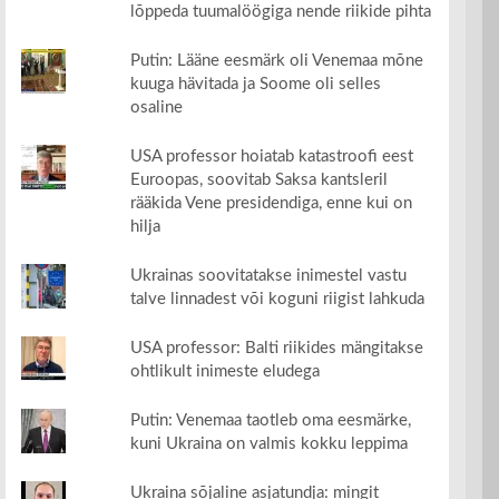
lõppeda tuumalöögiga nende riikide pihta
Putin: Lääne eesmärk oli Venemaa mõne
kuuga hävitada ja Soome oli selles
osaline
USA professor hoiatab katastroofi eest
Euroopas, soovitab Saksa kantsleril
rääkida Vene presidendiga, enne kui on
hilja
Ukrainas soovitatakse inimestel vastu
talve linnadest või koguni riigist lahkuda
USA professor: Balti riikides mängitakse
ohtlikult inimeste eludega
Putin: Venemaa taotleb oma eesmärke,
kuni Ukraina on valmis kokku leppima
Ukraina sõjaline asjatundja: mingit