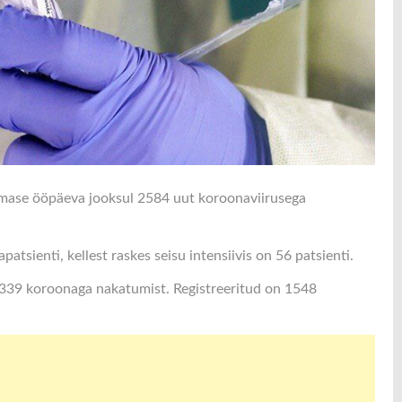
iimase ööpäeva jooksul 2584 uut koroonaviirusega
tsienti, kellest raskes seisu intensiivis on 56 patsienti.
339 koroonaga nakatumist. Registreeritud on 1548