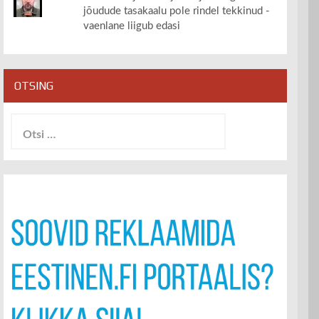
jõudude tasakaalu pole rindel tekkinud -
vaenlane liigub edasi
OTSING
Otsi: