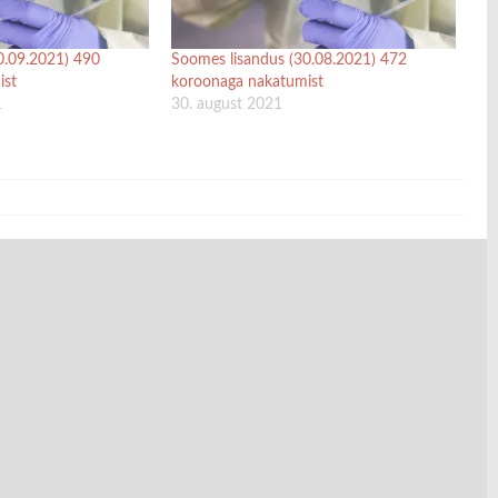
0.09.2021) 490
Soomes lisandus (30.08.2021) 472
ist
koroonaga nakatumist
1
30. august 2021