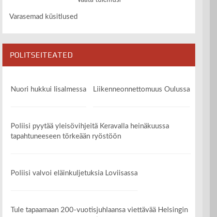
Vaata tulemusi
Varasemad küsitlused
POLITSEITEATED
Nuori hukkui Iisalmessa
Liikenneonnettomuus Oulussa
Poliisi pyytää yleisövihjeitä Keravalla heinäkuussa
tapahtuneeseen törkeään ryöstöön
Poliisi valvoi eläinkuljetuksia Loviisassa
Tule tapaamaan 200-vuotisjuhlaansa viettävää Helsingin