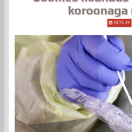
koroonaga 
DETS. 29