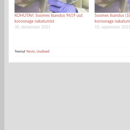
KOHUTAV: Soomes lisandus 9619 uut
Soomes lisandus (1
koroonaga nakatumist
koroonaga nakatum
30. detsember 2021
10. september 202
Teemal
Tervis
,
Uudised