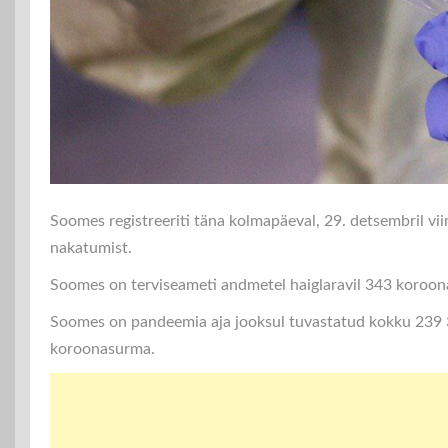
Soomes registreeriti täna kolmapäeval, 29. detsembril v
nakatumist.
Soomes on terviseameti andmetel haiglaravil 343 koroonapa
Soomes on pandeemia aja jooksul tuvastatud kokku 239 
koroonasurma.