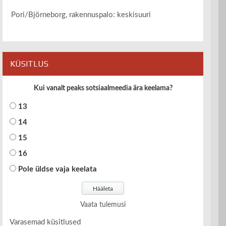
Pori/Björneborg, rakennuspalo: keskisuuri
KÜSITLUS
Kui vanalt peaks sotsiaalmeedia ära keelama?
13
14
15
16
Pole üldse vaja keelata
Vaata tulemusi
Varasemad küsitlused