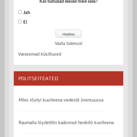
Kas tulnukad elavad meie seas?
Jah
Ei
Vaata tulemusi
Varasemad küsitlused
POLITSEITEATED
Mies löytyi kuolleena vedestä Joensuussa
Raumalla löydettiin kadonnut henkilö kuolleena