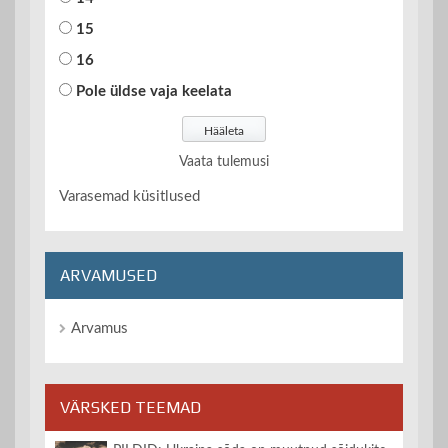
15
16
Pole üldse vaja keelata
Vaata tulemusi
Varasemad küsitlused
ARVAMUSED
Arvamus
VÄRSKED TEEMAD