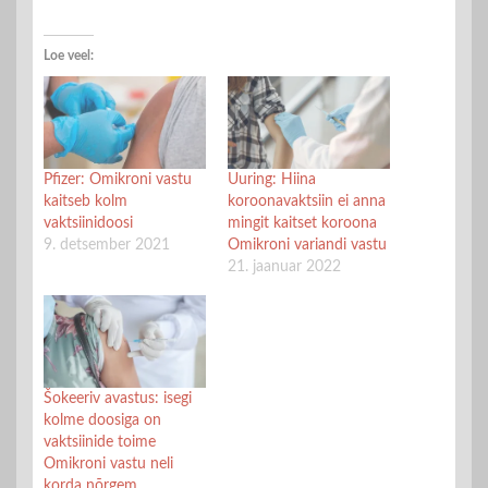
Loe veel:
Pfizer: Omikroni vastu
Uuring: Hiina
kaitseb kolm
koroonavaktsiin ei anna
vaktsiinidoosi
mingit kaitset koroona
9. detsember 2021
Omikroni variandi vastu
21. jaanuar 2022
Šokeeriv avastus: isegi
kolme doosiga on
vaktsiinide toime
Omikroni vastu neli
korda nõrgem