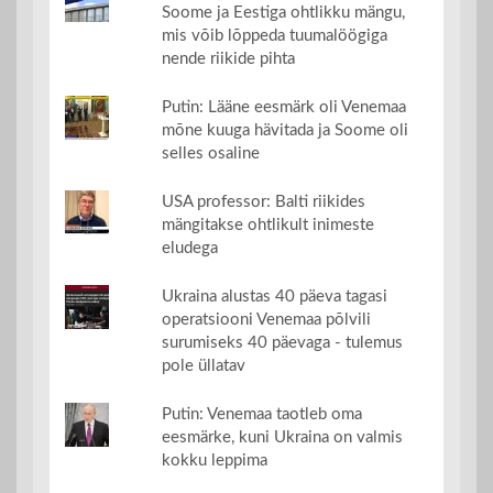
Soome ja Eestiga ohtlikku mängu,
mis võib lõppeda tuumalöögiga
nende riikide pihta
Putin: Lääne eesmärk oli Venemaa
mõne kuuga hävitada ja Soome oli
selles osaline
USA professor: Balti riikides
mängitakse ohtlikult inimeste
eludega
Ukraina alustas 40 päeva tagasi
operatsiooni Venemaa põlvili
surumiseks 40 päevaga - tulemus
pole üllatav
Putin: Venemaa taotleb oma
eesmärke, kuni Ukraina on valmis
kokku leppima