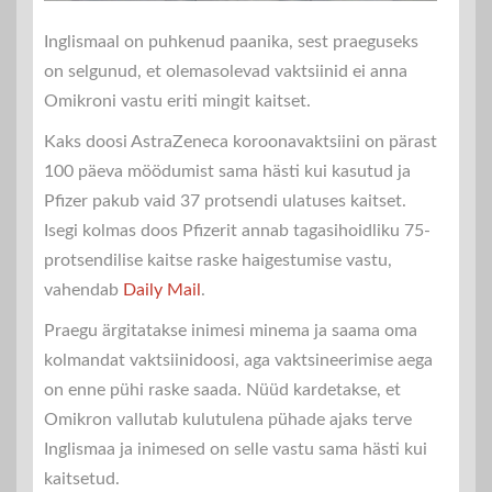
Inglismaal on puhkenud paanika, sest praeguseks
on selgunud, et olemasolevad vaktsiinid ei anna
Omikroni vastu eriti mingit kaitset.
Kaks doosi AstraZeneca koroonavaktsiini on pärast
100 päeva möödumist sama hästi kui kasutud ja
Pfizer pakub vaid 37 protsendi ulatuses kaitset.
Isegi kolmas doos Pfizerit annab tagasihoidliku 75-
protsendilise kaitse raske haigestumise vastu,
vahendab
Daily Mail
.
Praegu ärgitatakse inimesi minema ja saama oma
kolmandat vaktsiinidoosi, aga vaktsineerimise aega
on enne pühi raske saada. Nüüd kardetakse, et
Omikron vallutab kulutulena pühade ajaks terve
Inglismaa ja inimesed on selle vastu sama hästi kui
kaitsetud.