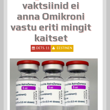
vaktsiinid ei
anna Omikroni
vastu eriti mingit
kaitset
DETS. 11
EESTINEN