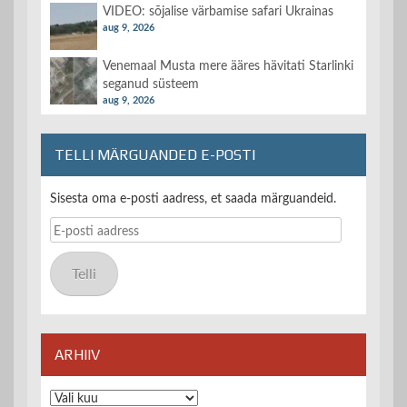
VIDEO: sõjalise värbamise safari Ukrainas
aug 9, 2026
Venemaal Musta mere ääres hävitati Starlinki
seganud süsteem
aug 9, 2026
TELLI MÄRGUANDED E-POSTI
Sisesta oma e-posti aadress, et saada märguandeid.
E-
posti
aadress
Telli
ARHIIV
Arhiiv