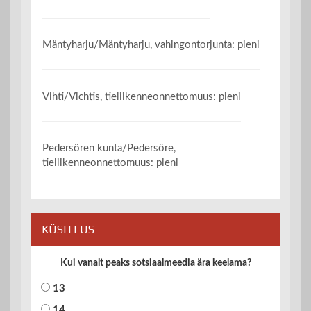
Mäntyharju/Mäntyharju, vahingontorjunta: pieni
Vihti/Vichtis, tieliikenneonnettomuus: pieni
Pedersören kunta/Pedersöre,
tieliikenneonnettomuus: pieni
KÜSITLUS
Kui vanalt peaks sotsiaalmeedia ära keelama?
13
14