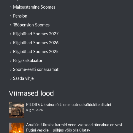
Maksustamine Soomes
Pension
Tööpension Soomes
Riigipühad Soomes 2027
Riigipühad Soomes 2026
Riigipühad Soomes 2025
Palgakalkulaator
Soome-eesti sõnaraamat
Saada vihje
Viimased lood
PILDID: Ukraina sõda on muutnud sõidukite disaini
aug 9, 2026
Analüüs: Ukraina karmid Vene-vastased rünnakud on vesi
Putini veskile – põhjus võib olla üllatav