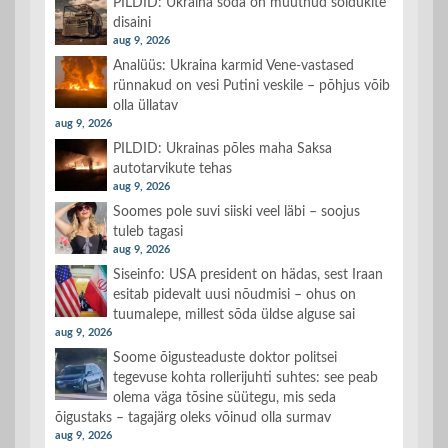
PILDID: Ukraina sõda on muutnud sõidukite
disaini
aug 9, 2026
Analüüs: Ukraina karmid Vene-vastased
rünnakud on vesi Putini veskile – põhjus võib
olla üllatav
aug 9, 2026
PILDID: Ukrainas põles maha Saksa
autotarvikute tehas
aug 9, 2026
Soomes pole suvi siiski veel läbi – soojus
tuleb tagasi
aug 9, 2026
Siseinfo: USA president on hädas, sest Iraan
esitab pidevalt uusi nõudmisi – ohus on
tuumalepe, millest sõda üldse alguse sai
aug 9, 2026
Soome õigusteaduste doktor politsei
tegevuse kohta rollerijuhti suhtes: see peab
olema väga tõsine süütegu, mis seda
õigustaks – tagajärg oleks võinud olla surmav
aug 9, 2026