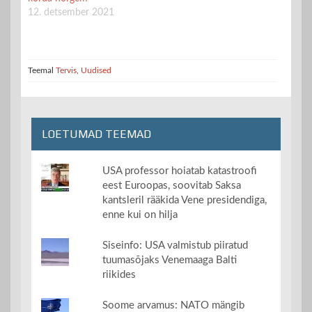
12. detsember 2021
Teemal
Tervis
,
Uudised
LOETUMAD TEEMAD
USA professor hoiatab katastroofi
eest Euroopas, soovitab Saksa
kantsleril rääkida Vene presidendiga,
enne kui on hilja
Siseinfo: USA valmistub piiratud
tuumasõjaks Venemaaga Balti
riikides
Soome arvamus: NATO mängib