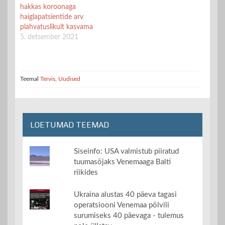
hakkas koroonaga
haiglapatsientide arv
plahvatuslikult kasvama
5. detsember 2021
Teemal
Tervis
,
Uudised
LOETUMAD TEEMAD
Siseinfo: USA valmistub piiratud
tuumasõjaks Venemaaga Balti
riikides
Ukraina alustas 40 päeva tagasi
operatsiooni Venemaa põlvili
surumiseks 40 päevaga - tulemus