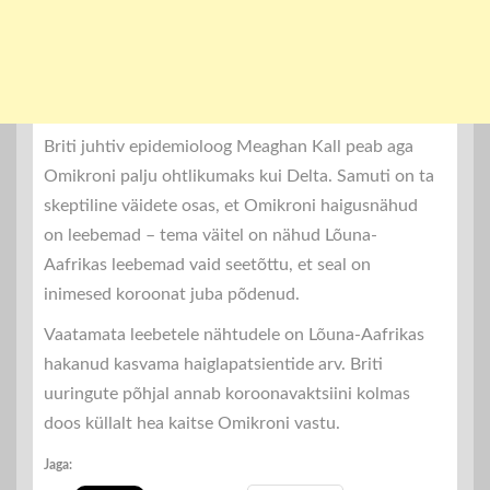
Briti juhtiv epidemioloog Meaghan Kall peab aga
Omikroni palju ohtlikumaks kui Delta. Samuti on ta
skeptiline väidete osas, et Omikroni haigusnähud
on leebemad – tema väitel on nähud Lõuna-
Aafrikas leebemad vaid seetõttu, et seal on
inimesed koroonat juba põdenud.
Vaatamata leebetele nähtudele on Lõuna-Aafrikas
hakanud kasvama haiglapatsientide arv. Briti
uuringute põhjal annab koroonavaktsiini kolmas
doos küllalt hea kaitse Omikroni vastu.
Jaga: