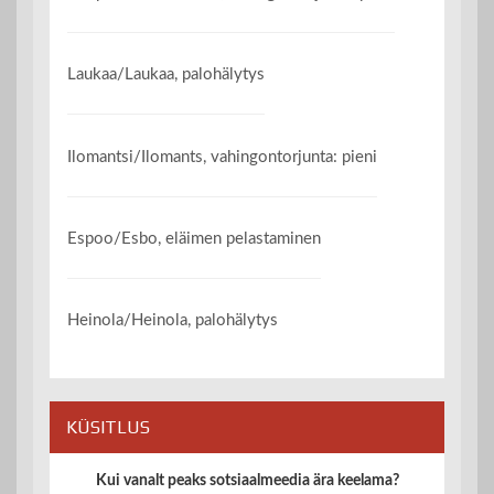
Laukaa/Laukaa, palohälytys
Ilomantsi/Ilomants, vahingontorjunta: pieni
Espoo/Esbo, eläimen pelastaminen
Heinola/Heinola, palohälytys
KÜSITLUS
Kui vanalt peaks sotsiaalmeedia ära keelama?