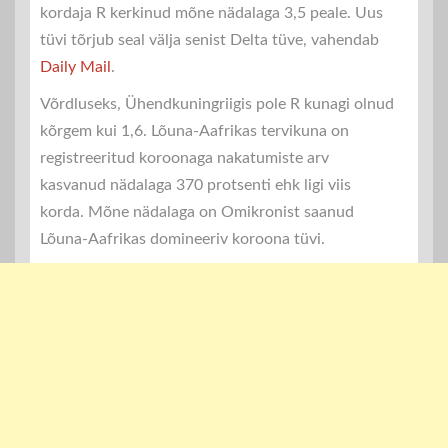
kordaja R kerkinud mõne nädalaga 3,5 peale. Uus
tüvi tõrjub seal välja senist Delta tüve, vahendab
Daily Mail
.
Võrdluseks, Ühendkuningriigis pole R kunagi olnud
kõrgem kui 1,6. Lõuna-Aafrikas tervikuna on
registreeritud koroonaga nakatumiste arv
kasvanud nädalaga 370 protsenti ehk ligi viis
korda. Mõne nädalaga on Omikronist saanud
Lõuna-Aafrikas domineeriv koroona tüvi.