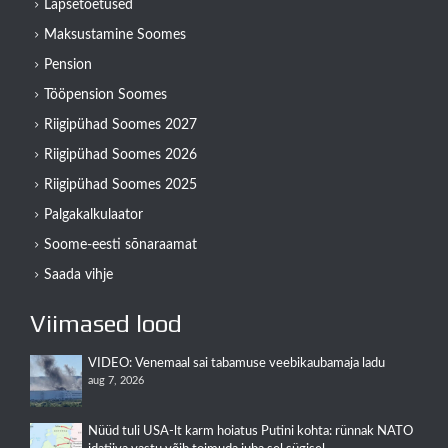
Lapsetoetused
Maksustamine Soomes
Pension
Tööpension Soomes
Riigipühad Soomes 2027
Riigipühad Soomes 2026
Riigipühad Soomes 2025
Palgakalkulaator
Soome-eesti sõnaraamat
Saada vihje
Viimased lood
VIDEO: Venemaal sai tabamuse veebikaubamaja ladu
aug 7, 2026
Nüüd tuli USA-lt karm hoiatus Putini kohta: rünnak NATO