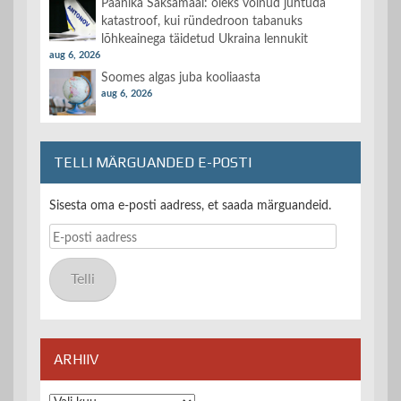
Paanika Saksamaal: oleks võinud juhtuda
katastroof, kui ründedroon tabanuks
lõhkeainega täidetud Ukraina lennukit
aug 6, 2026
Soomes algas juba kooliaasta
aug 6, 2026
TELLI MÄRGUANDED E-POSTI
Sisesta oma e-posti aadress, et saada märguandeid.
E-
posti
aadress
Telli
ARHIIV