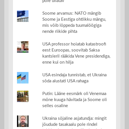
pole üllatav
Soome arvamus: NATO mängib
Soome ja Eestiga ohtlikku mängu,
mis võib lõppeda tuumalöögiga
nende riikide pihta
USA professor hoiatab katastroofi
eest Euroopas, soovitab Saksa
kantsleril rääkida Vene presidendiga,
enne kui on hilja
USA esindaja tunnistab, et Ukraina
sõda alustati USA rahaga
Putin: Lääne eesmärk oli Venemaa
mõne kuuga hävitada ja Soome oli
selles osaline
Ukraina sõjaline asjatundja: mingit
jõudude tasakaalu pole rindel