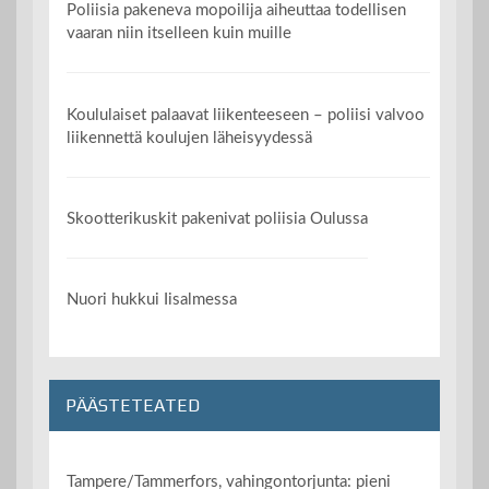
Poliisia pakeneva mopoilija aiheuttaa todellisen
vaaran niin itselleen kuin muille
Koululaiset palaavat liikenteeseen – poliisi valvoo
liikennettä koulujen läheisyydessä
Skootterikuskit pakenivat poliisia Oulussa
Nuori hukkui Iisalmessa
PÄÄSTETEATED
Tampere/Tammerfors, vahingontorjunta: pieni