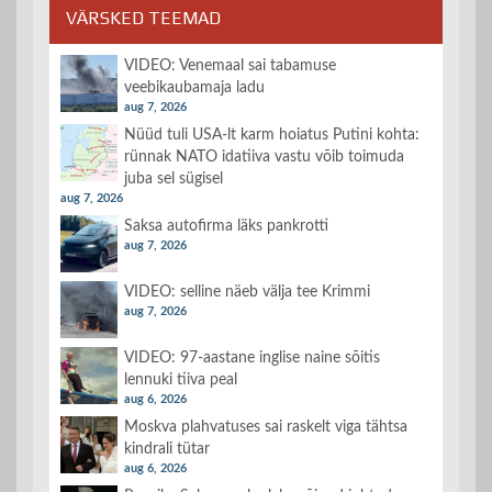
VÄRSKED TEEMAD
VIDEO: Venemaal sai tabamuse
veebikaubamaja ladu
aug 7, 2026
Nüüd tuli USA-lt karm hoiatus Putini kohta:
rünnak NATO idatiiva vastu võib toimuda
juba sel sügisel
aug 7, 2026
Saksa autofirma läks pankrotti
aug 7, 2026
VIDEO: selline näeb välja tee Krimmi
aug 7, 2026
VIDEO: 97-aastane inglise naine sõitis
lennuki tiiva peal
aug 6, 2026
Moskva plahvatuses sai raskelt viga tähtsa
kindrali tütar
aug 6, 2026