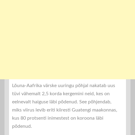
Lõuna-Aafrika värske uuringu põhjal nakatab uus
tüvi vähemalt 2,5 korda kergemini neid, kes on
eelnevalt haiguse läbi põdenud. See põhjendab,
miks viirus levib eriti kiiresti Guatengi maakonnas,
kus 80 protsenti inimestest on koroona läbi
põdenud.