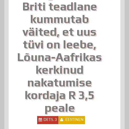
Briti teadlane
kummutab
väited, et uus
tüvi on leebe,
Lõuna-Aafrikas
kerkinud
nakatumise
kordaja R 3,5
peale
DETS. 3
EESTINEN