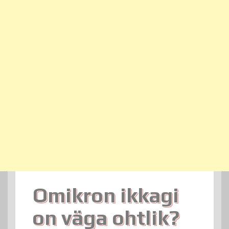
Omikron ikkagi
on väga ohtlik?