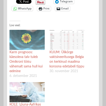
Telegram
WhatsApp
Print
Email
Loe veel:
Karm prognoos:
KUUM: Ülikõrge
käesoleva talv tuleb
vaktsineeritusega Belgia
Omikroni tõttu
on kerkinud maailma
vähemalt sama hull kui
koroona edetabeli tippu
eelmine
30. november 2021
6. detsember 2021
KOLE: Lõuna-Aafrikas