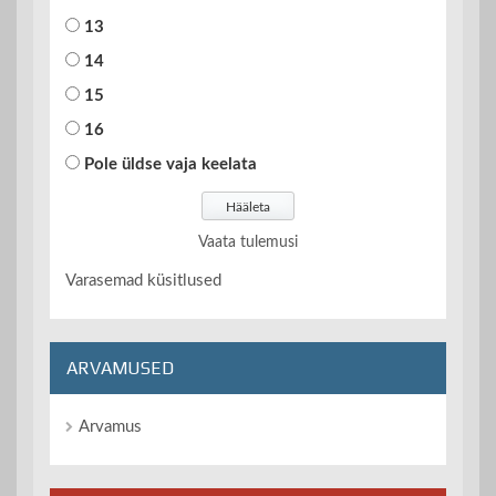
13
14
15
16
Pole üldse vaja keelata
Vaata tulemusi
Varasemad küsitlused
ARVAMUSED
Arvamus