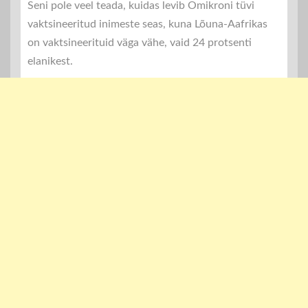
Seni pole veel teada, kuidas levib Omikroni tüvi
vaktsineeritud inimeste seas, kuna Lõuna-Aafrikas
on vaktsineerituid väga vähe, vaid 24 protsenti
elanikest.