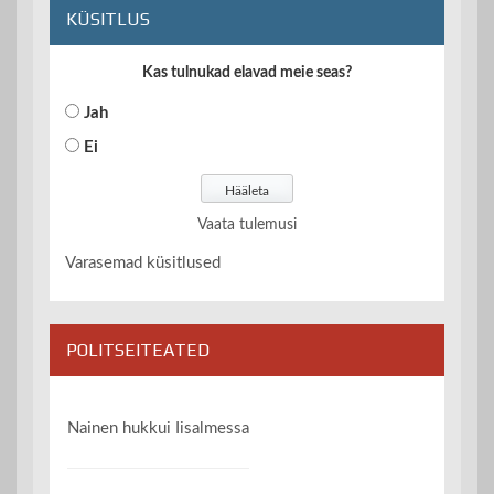
KÜSITLUS
Kas tulnukad elavad meie seas?
Jah
Ei
Vaata tulemusi
Varasemad küsitlused
POLITSEITEATED
Nainen hukkui Iisalmessa