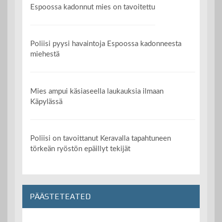
Espoossa kadonnut mies on tavoitettu
Poliisi pyysi havaintoja Espoossa kadonneesta
miehestä
Mies ampui käsiaseella laukauksia ilmaan
Käpylässä
Poliisi on tavoittanut Keravalla tapahtuneen
törkeän ryöstön epäillyt tekijät
PÄÄSTETEATED