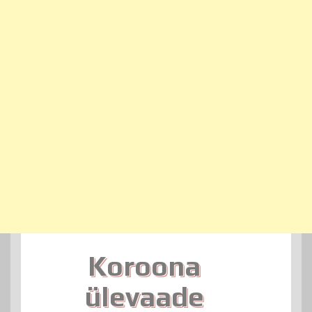
Koroona
ülevaade