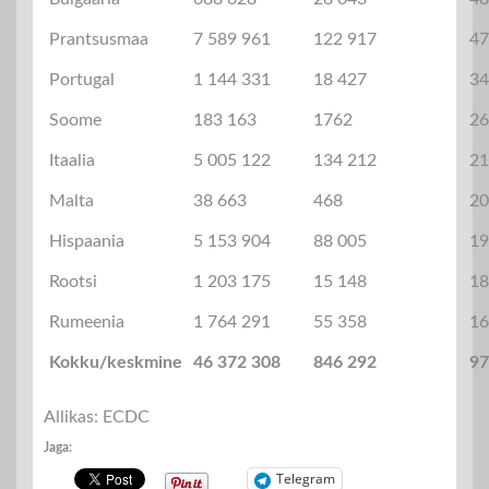
Prantsusmaa
7 589 961
122 917
47
Portugal
1 144 331
18 427
34
Soome
183 163
1762
26
Itaalia
5 005 122
134 212
21
Malta
38 663
468
20
Hispaania
5 153 904
88 005
19
Rootsi
1 203 175
15 148
18
Rumeenia
1 764 291
55 358
16
Kokku/keskmine
46 372 308
846 292
97
Allikas: ECDC
Jaga:
Telegram