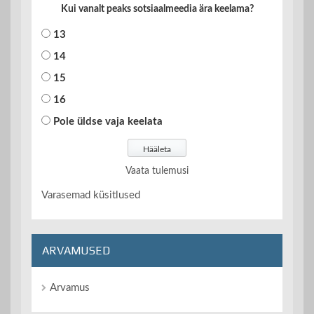
Kui vanalt peaks sotsiaalmeedia ära keelama?
13
14
15
16
Pole üldse vaja keelata
Vaata tulemusi
Varasemad küsitlused
ARVAMUSED
Arvamus