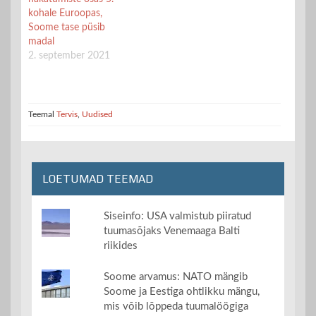
kohale Euroopas,
Soome tase püsib
madal
2. september 2021
Teemal
Tervis
,
Uudised
LOETUMAD TEEMAD
Siseinfo: USA valmistub piiratud
tuumasõjaks Venemaaga Balti
riikides
Soome arvamus: NATO mängib
Soome ja Eestiga ohtlikku mängu,
mis võib lõppeda tuumalöögiga