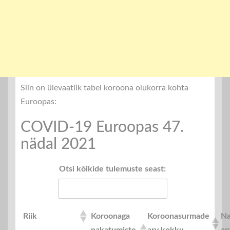
Siin on ülevaatlik tabel koroona olukorra kohta
Euroopas:
COVID-19 Euroopas 47.
nädal 2021
Otsi kõikide tulemuste seast:
Riik
Koroonaga
Koroonasurmade
Na
nakatumiste
arv kokku
ar