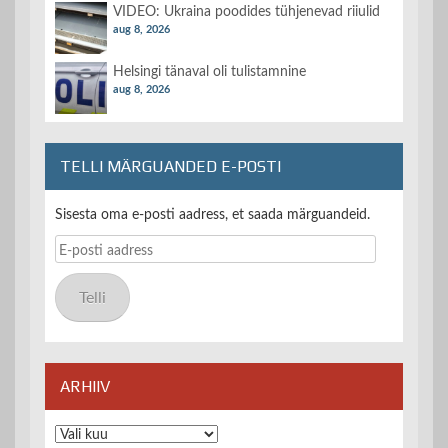
VIDEO: Ukraina poodides tühjenevad riiulid
aug 8, 2026
Helsingi tänaval oli tulistamnine
aug 8, 2026
TELLI MÄRGUANDED E-POSTI
Sisesta oma e-posti aadress, et saada märguandeid.
E-
posti
aadress
Telli
ARHIIV
Arhiiv