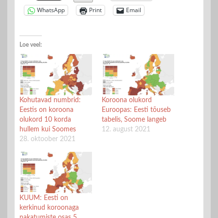
WhatsApp
Print
Email
Loe veel:
Kohutavad numbrid:
Koroona olukord
Eestis on koroona
Euroopas: Eesti tõuseb
olukord 10 korda
tabelis, Soome langeb
hullem kui Soomes
12. august 2021
28. oktoober 2021
KUUM: Eesti on
kerkinud koroonaga
nakatumiste osas 5.