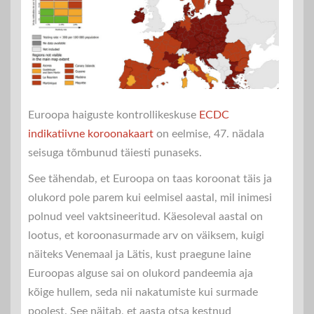
Euroopa haiguste kontrollikeskuse
ECDC
indikatiivne koroonakaart
on eelmise, 47. nädala
seisuga tõmbunud täiesti punaseks.
See tähendab, et Euroopa on taas koroonat täis ja
olukord pole parem kui eelmisel aastal, mil inimesi
polnud veel vaktsineeritud. Käesoleval aastal on
lootus, et koroonasurmade arv on väiksem, kuigi
näiteks Venemaal ja Lätis, kust praegune laine
Euroopas alguse sai on olukord pandeemia aja
kõige hullem, seda nii nakatumiste kui surmade
poolest. See näitab, et aasta otsa kestnud