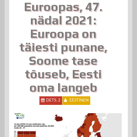
Euroopas, 47.
nädal 2021:
Euroopa on
täiesti punane,
Soome tase
tõuseb, Eesti
oma langeb
DETS. 2
EESTINEN