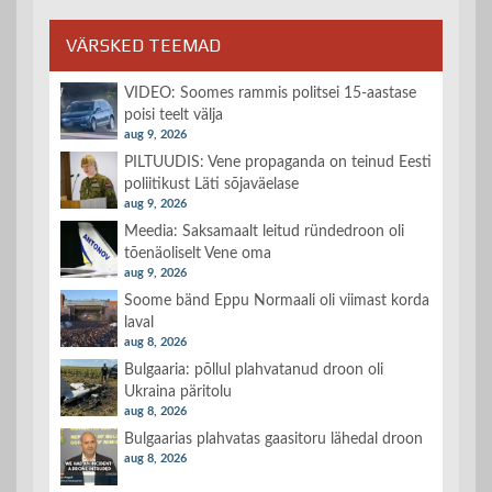
VÄRSKED TEEMAD
VIDEO: Soomes rammis politsei 15-aastase
poisi teelt välja
aug 9, 2026
PILTUUDIS: Vene propaganda on teinud Eesti
poliitikust Läti sõjaväelase
aug 9, 2026
Meedia: Saksamaalt leitud ründedroon oli
tõenäoliselt Vene oma
aug 9, 2026
Soome bänd Eppu Normaali oli viimast korda
laval
aug 8, 2026
Bulgaaria: põllul plahvatanud droon oli
Ukraina päritolu
aug 8, 2026
Bulgaarias plahvatas gaasitoru lähedal droon
aug 8, 2026