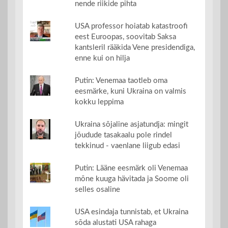
nende riikide pihta
USA professor hoiatab katastroofi
eest Euroopas, soovitab Saksa
kantsleril rääkida Vene presidendiga,
enne kui on hilja
Putin: Venemaa taotleb oma
eesmärke, kuni Ukraina on valmis
kokku leppima
Ukraina sõjaline asjatundja: mingit
jõudude tasakaalu pole rindel
tekkinud - vaenlane liigub edasi
Putin: Lääne eesmärk oli Venemaa
mõne kuuga hävitada ja Soome oli
selles osaline
USA esindaja tunnistab, et Ukraina
sõda alustati USA rahaga