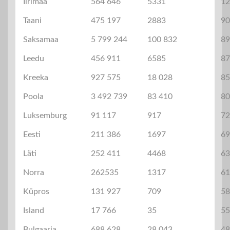
Iirimaa
564 646
5331
12
Taani
475 197
2883
90
Saksamaa
5 799 244
100 832
89
Leedu
456 911
6585
87
Kreeka
927 575
18 028
85
Poola
3 492 739
83 410
80
Luksemburg
91 117
917
72
Eesti
211 386
1697
69
Läti
252 411
4468
63
Norra
262535
1317
61
Küpros
131 927
709
58
Island
17 766
35
55
Bulgaaria
688 628
28 043
48