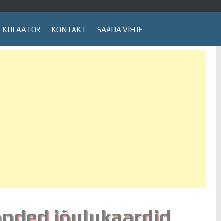
LKULAATOR
KONTAKT
SAADA VIHJE
anded jõulukaardid