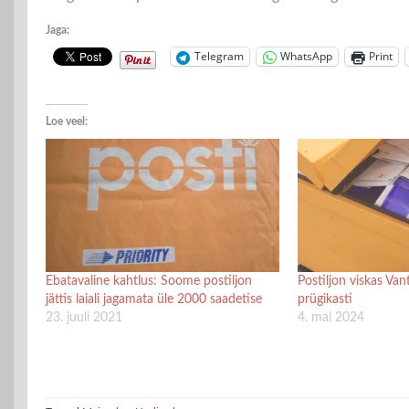
Jaga:
Telegram
WhatsApp
Print
Loe veel:
Ebatavaline kahtlus: Soome postiljon
Postiljon viskas Van
jättis laiali jagamata üle 2000 saadetise
prügikasti
23. juuli 2021
4. mai 2024