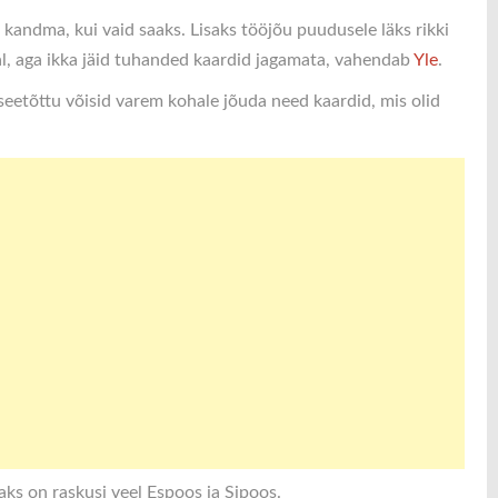
ali kandma, kui vaid saaks. Lisaks tööjõu puudusele läks rikki
val, aga ikka jäid tuhanded kaardid jagamata, vahendab
Yle
.
 seetõttu võisid varem kohale jõuda need kaardid, mis olid
aks on raskusi veel Espoos ja Sipoos.