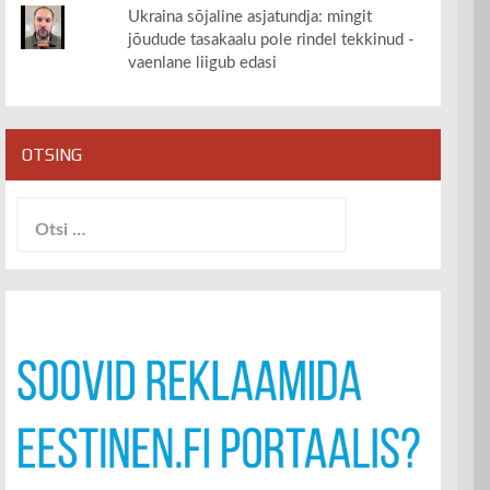
Ukraina sõjaline asjatundja: mingit
jõudude tasakaalu pole rindel tekkinud -
vaenlane liigub edasi
OTSING
Otsi: