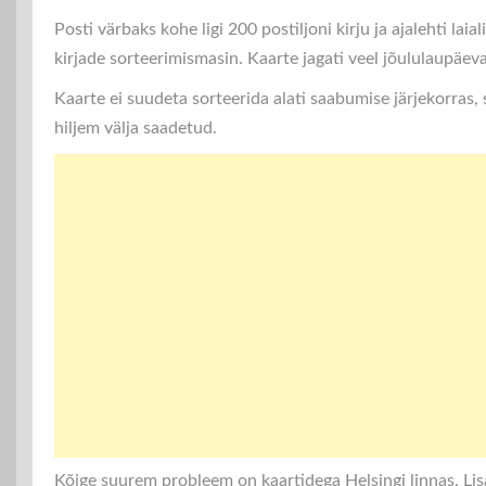
Posti värbaks kohe ligi 200 postiljoni kirju ja ajalehti lai
kirjade sorteerimismasin. Kaarte jagati veel jõululaupäe
Kaarte ei suudeta sorteerida alati saabumise järjekorras,
hiljem välja saadetud.
Kõige suurem probleem on kaartidega Helsingi linnas. Lis