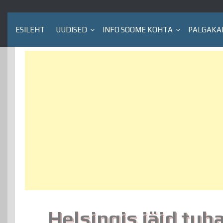
ESILEHT
UUDISED
INFO SOOME KOHTA
PALGAKA
Helsingis jäid tuh