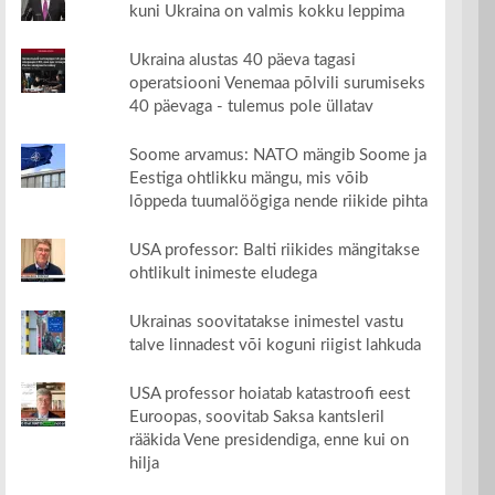
kuni Ukraina on valmis kokku leppima
Ukraina alustas 40 päeva tagasi
operatsiooni Venemaa põlvili surumiseks
40 päevaga - tulemus pole üllatav
Soome arvamus: NATO mängib Soome ja
Eestiga ohtlikku mängu, mis võib
lõppeda tuumalöögiga nende riikide pihta
USA professor: Balti riikides mängitakse
ohtlikult inimeste eludega
Ukrainas soovitatakse inimestel vastu
talve linnadest või koguni riigist lahkuda
USA professor hoiatab katastroofi eest
Euroopas, soovitab Saksa kantsleril
rääkida Vene presidendiga, enne kui on
hilja