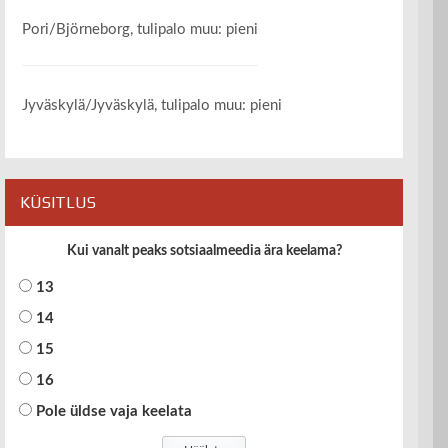
Pori/Björneborg, tulipalo muu: pieni
Jyväskylä/Jyväskylä, tulipalo muu: pieni
KÜSITLUS
Kui vanalt peaks sotsiaalmeedia ära keelama?
13
14
15
16
Pole üldse vaja keelata