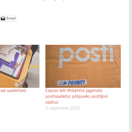
Email
taal saadetised
Espoos leiti liftišahtist jagamata
postisaadetisi, põhjuseks postiljoni
veidrus
3. september 2020