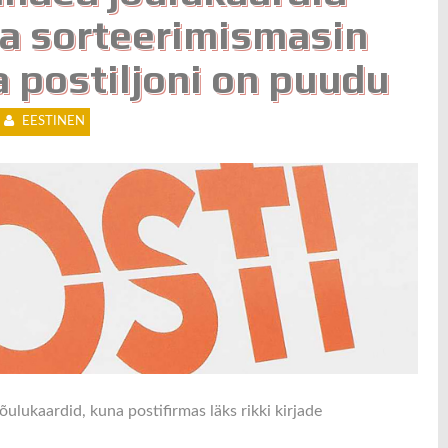
na sorteerimismasin
a postiljoni on puudu
EESTINEN
õulukaardid, kuna postifirmas läks rikki kirjade