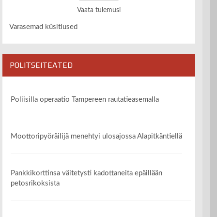
Vaata tulemusi
Varasemad küsitlused
POLITSEITEATED
Poliisilla operaatio Tampereen rautatieasemalla
Moottoripyöräilijä menehtyi ulosajossa Alapitkäntiellä
Pankkikorttinsa väitetysti kadottaneita epäillään
petosrikoksista