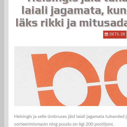
laiali jagamata, ku
läks rikki ja mitusad
DETS. 28
Helsingis ja selle ümbruses jäid laiali jagamata tuhanded j
sorteerimismasin ning puudu on ligi 200 postiljoni.