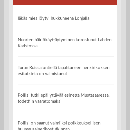
Iäkäs mies löytyi hukkuneena Lohjalla
Nuorten häiriökäyttäytyminen korostunut Lahden
Karistossa
Turun Ruissalontiellä tapahtuneen henkirikoksen
esitutkinta on valmistunut
Poliisi tutki epäilyttävää esinettä Mustasaaressa,
todettiin vaarattomaksi
Poliisi on saanut valmiiksi poikkeuksellisen
huumausainerikostutkinnan