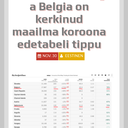
a Belgia on
kerkinud
maailma koroona
edetabeli tippu
NOV. 30
EESTINEN