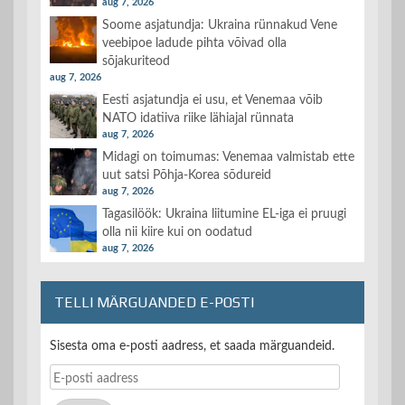
aug 7, 2026
Soome asjatundja: Ukraina rünnakud Vene
veebipoe ladude pihta võivad olla
sõjakuriteod
aug 7, 2026
Eesti asjatundja ei usu, et Venemaa võib
NATO idatiiva riike lähiajal rünnata
aug 7, 2026
Midagi on toimumas: Venemaa valmistab ette
uut satsi Põhja-Korea sõdureid
aug 7, 2026
Tagasilöök: Ukraina liitumine EL-iga ei pruugi
olla nii kiire kui on oodatud
aug 7, 2026
TELLI MÄRGUANDED E-POSTI
Sisesta oma e-posti aadress, et saada märguandeid.
E-
posti