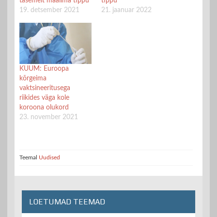
tasemelt maailma tippu
tippu
19. detsember 2021
21. jaanuar 2022
KUUM: Euroopa
kõrgeima
vaktsineeritusega
riikides väga kole
koroona olukord
23. november 2021
Teemal
Uudised
LOETUMAD TEEMAD