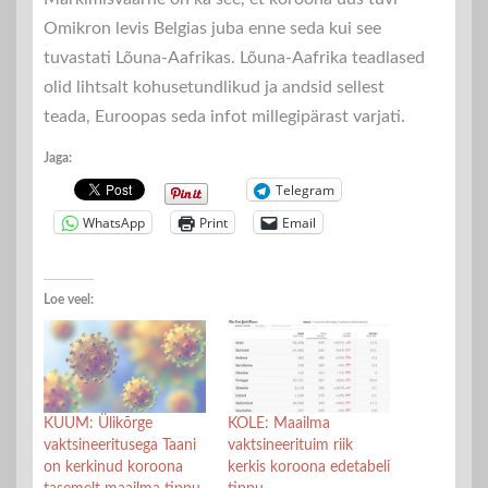
Omikron levis Belgias juba enne seda kui see
tuvastati Lõuna-Aafrikas. Lõuna-Aafrika teadlased
olid lihtsalt kohusetundlikud ja andsid sellest
teada, Euroopas seda infot millegipärast varjati.
Jaga:
Telegram
WhatsApp
Print
Email
Loe veel:
KUUM: Ülikõrge
KOLE: Maailma
vaktsineeritusega Taani
vaktsineerituim riik
on kerkinud koroona
kerkis koroona edetabeli