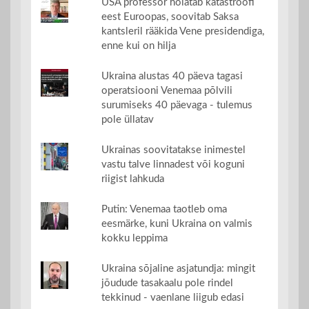
USA professor hoiatab katastroofi
eest Euroopas, soovitab Saksa
kantsleril rääkida Vene presidendiga,
enne kui on hilja
Ukraina alustas 40 päeva tagasi
operatsiooni Venemaa põlvili
surumiseks 40 päevaga - tulemus
pole üllatav
Ukrainas soovitatakse inimestel
vastu talve linnadest või koguni
riigist lahkuda
Putin: Venemaa taotleb oma
eesmärke, kuni Ukraina on valmis
kokku leppima
Ukraina sõjaline asjatundja: mingit
jõudude tasakaalu pole rindel
tekkinud - vaenlane liigub edasi