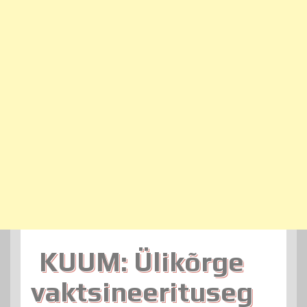
KUUM: Ülikõrge
vaktsineerituseg