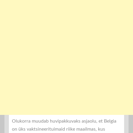
Olukorra muudab huvipakkuvaks asjaolu, et Belgia
on üks vaktsineerituimaid riike maailmas, kus