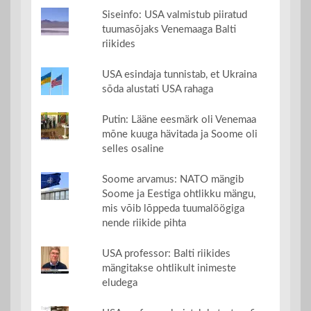
Siseinfo: USA valmistub piiratud
tuumasõjaks Venemaaga Balti
riikides
USA esindaja tunnistab, et Ukraina
sõda alustati USA rahaga
Putin: Lääne eesmärk oli Venemaa
mõne kuuga hävitada ja Soome oli
selles osaline
Soome arvamus: NATO mängib
Soome ja Eestiga ohtlikku mängu,
mis võib lõppeda tuumalöögiga
nende riikide pihta
USA professor: Balti riikides
mängitakse ohtlikult inimeste
eludega