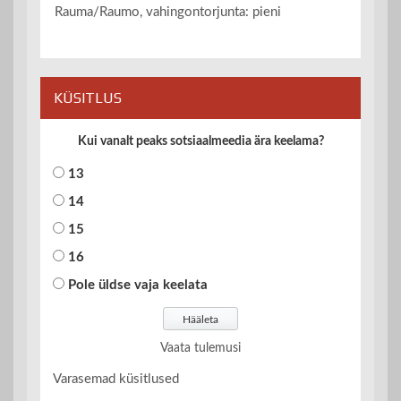
Rauma/Raumo, vahingontorjunta: pieni
KÜSITLUS
Kui vanalt peaks sotsiaalmeedia ära keelama?
13
14
15
16
Pole üldse vaja keelata
Vaata tulemusi
Varasemad küsitlused