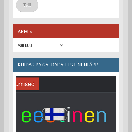
aadress
Telli
ARHIIV
Arhiiv
KUIDAS PAIGALDADA EESTINENI ÄPP