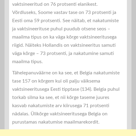
vaktsineeritud on 76 protsenti elanikest.
Võrdluseks, Soome vastav tase on 73 protsenti ja
Eesti oma 59 protsenti. See näitab, et nakatumiste
ja vaktsineerituse puhul puudub otsene seos –
maailma tipus on ka väga kõrge vaktsineeritusega
riigid. Näiteks Hollandis on vaktsineeritus samuti
väga kõrge – 73 protsenti, ja nakatumine samuti
maailma tipus.
Tähelepanuväärne on ka see, et Belgia nakatumiste
tase 157 on kõrgem kui oli palju väiksema
vaktsineeritusega Eesti tipptase (134). Belgia puhul
torkab silma ka see, et nii kõrge taseme juures
kasvab nakatumiste arv kiirusega 71 protsenti
nädalas. Ülikõrge vaktsineeritusega Belgia on
purustamas nakatumise maailmarekordit.