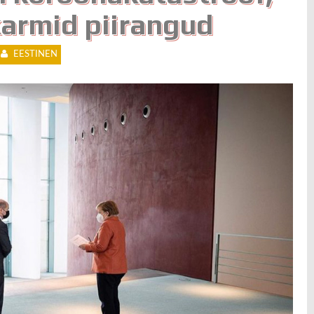
armid piirangud
EESTINEN