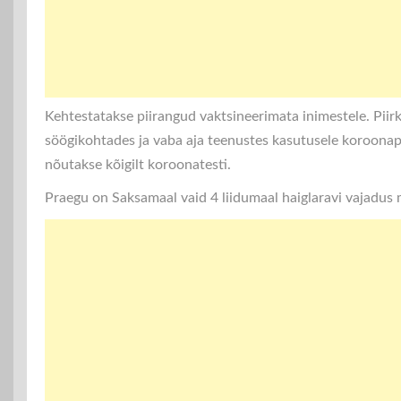
Kehtestatakse piirangud vaktsineerimata inimestele. Piir
söögikohtades ja vaba aja teenustes kasutusele koroonap
nõutakse kõigilt koroonatesti.
Praegu on Saksamaal vaid 4 liidumaal haiglaravi vajadus m