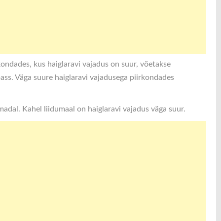
kondades, kus haiglaravi vajadus on suur, võetakse
ass. Väga suure haiglaravi vajadusega piirkondades
adal. Kahel liidumaal on haiglaravi vajadus väga suur.