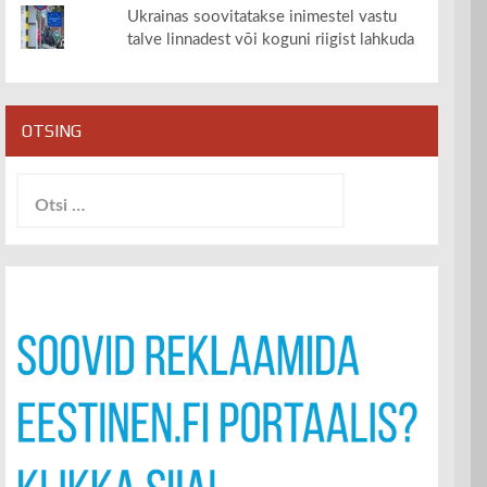
Ukrainas soovitatakse inimestel vastu
talve linnadest või koguni riigist lahkuda
OTSING
Otsi: