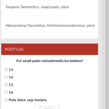
Tampere/Tammerfors, maastopalo: pieni
Hämeenlinna/Tavastehus, tieliikenneonnettomuus: pieni
KÜSITLUS
Kui vanalt peaks sotsiaalmeedia ära keelama?
13
14
15
16
Pole üldse vaja keelata