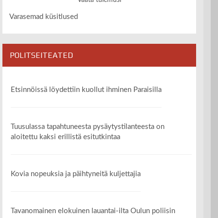
Vaata tulemusi
Varasemad küsitlused
POLITSEITEATED
Etsinnöissä löydettiin kuollut ihminen Paraisilla
Tuusulassa tapahtuneesta pysäytystilanteesta on
aloitettu kaksi erillistä esitutkintaa
Kovia nopeuksia ja päihtyneitä kuljettajia
Tavanomainen elokuinen lauantai-ilta Oulun poliisin