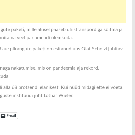
gute paketi, mille alusel pääseb ühistranspordiga sõitma ja
innitama veel parlamendi ülemkoda.
Uue piirangute paketi on esitanud uus Olaf Scholzi juhitav
onaga nakatumise, mis on pandeemia aja rekord.
tuda.
 alla 68 protsendi elanikest. Kui nüüd midagi ette ei võeta,
guste instituudi juht Lothar Wieler.
Email