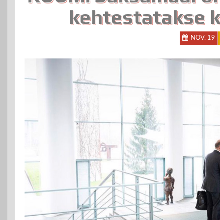
kehtestatakse k
NOV. 19