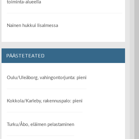
toiminta-alueella
Nainen hukkui Iisalmessa
PÄÄSTETEATED
Oulu/Uleåborg, vahingontorjunta: pieni
Kokkola/Karleby, rakennuspalo: pieni
Turku/Åbo, eläimen pelastaminen