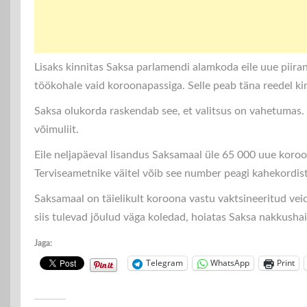
Lisaks kinnitas Saksa parlamendi alamkoda eile uue piiran
töökohale vaid koroonapassiga. Selle peab täna reedel k
Saksa olukorda raskendab see, et valitsus on vahetumas. 
võimuliit.
Eile neljapäeval lisandus Saksamaal üle 65 000 uue koro
Terviseametnike väitel võib see number peagi kahekordis
Saksamaal on täielikult koroona vastu vaktsineeritud veidi
siis tulevad jõulud väga koledad, hoiatas Saksa nakkushai
Jaga:
Telegram
WhatsApp
Print