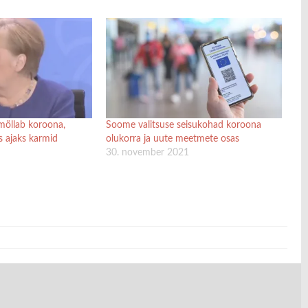
öllab koroona,
Soome valitsuse seisukohad koroona
s ajaks karmid
olukorra ja uute meetmete osas
30. november 2021