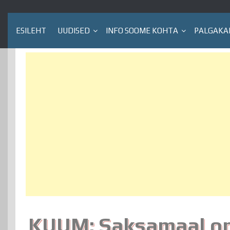
ESILEHT
UUDISED
INFO SOOME KOHTA
PALGAKA
KUUM: Saksamaal on