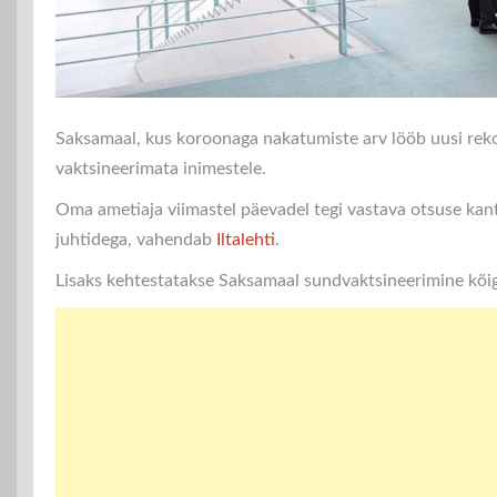
Saksamaal, kus koroonaga nakatumiste arv lööb uusi reko
vaktsineerimata inimestele.
Oma ametiaja viimastel päevadel tegi vastava otsuse kant
juhtidega, vahendab
Iltalehti
.
Lisaks kehtestatakse Saksamaal sundvaktsineerimine kõigi