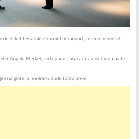
rdeid, kehtestatakse karmid piirangud, ja seda peamiselt
sler Angela Merkel, seda pärast asja arutamist liidumaade
le haiglate ja hooldekodude töötajatele.