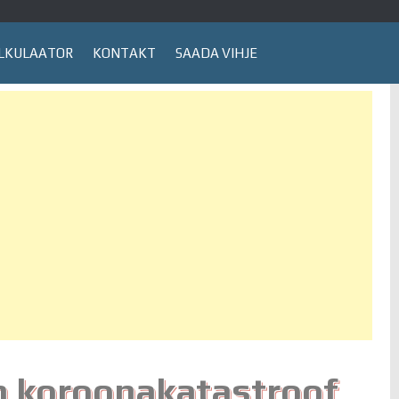
LKULAATOR
KONTAKT
SAADA VIHJE
 koroonakatastroof,