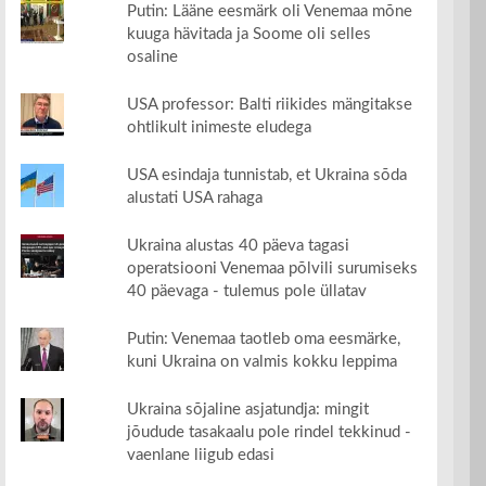
Putin: Lääne eesmärk oli Venemaa mõne
kuuga hävitada ja Soome oli selles
osaline
USA professor: Balti riikides mängitakse
ohtlikult inimeste eludega
USA esindaja tunnistab, et Ukraina sõda
alustati USA rahaga
Ukraina alustas 40 päeva tagasi
operatsiooni Venemaa põlvili surumiseks
40 päevaga - tulemus pole üllatav
Putin: Venemaa taotleb oma eesmärke,
kuni Ukraina on valmis kokku leppima
Ukraina sõjaline asjatundja: mingit
jõudude tasakaalu pole rindel tekkinud -
vaenlane liigub edasi