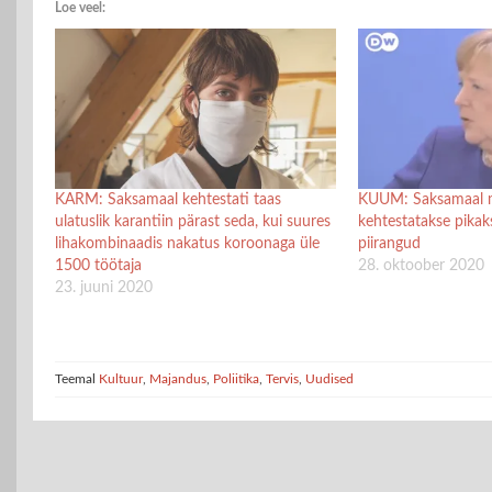
Loe veel:
KARM: Saksamaal kehtestati taas
KUUM: Saksamaal m
ulatuslik karantiin pärast seda, kui suures
kehtestatakse pikak
lihakombinaadis nakatus koroonaga üle
piirangud
1500 töötaja
28. oktoober 2020
23. juuni 2020
Teemal
Kultuur
,
Majandus
,
Poliitika
,
Tervis
,
Uudised