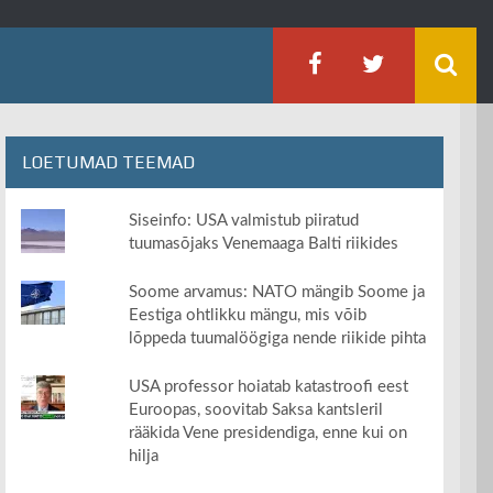
LOETUMAD TEEMAD
Siseinfo: USA valmistub piiratud
tuumasõjaks Venemaaga Balti riikides
Soome arvamus: NATO mängib Soome ja
Eestiga ohtlikku mängu, mis võib
lõppeda tuumalöögiga nende riikide pihta
USA professor hoiatab katastroofi eest
Euroopas, soovitab Saksa kantsleril
rääkida Vene presidendiga, enne kui on
hilja