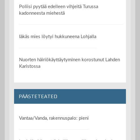
Poliisi pyytää edelleen vihjeitä Turussa
kadonneesta miehestä
Iäkäs mies löytyi hukkuneena Lohjalla
Nuorten häiriökäyttäytyminen korostunut Lahden
Karistossa
PÄÄSTETEATED
Vantaa/Vanda, rakennuspalo: pieni