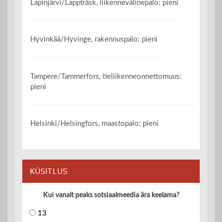
Lapinjärvi/Lappträsk, liikennevälinepalo: pieni
Hyvinkää/Hyvinge, rakennuspalo: pieni
Tampere/Tammerfors, tieliikenneonnettomuus:
pieni
Helsinki/Helsingfors, maastopalo: pieni
KÜSITLUS
Kui vanalt peaks sotsiaalmeedia ära keelama?
13