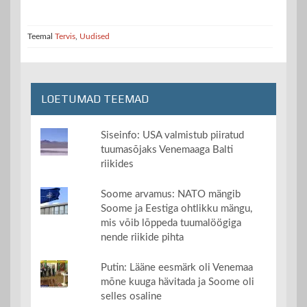
Teemal
Tervis
,
Uudised
LOETUMAD TEEMAD
Siseinfo: USA valmistub piiratud
tuumasõjaks Venemaaga Balti
riikides
Soome arvamus: NATO mängib
Soome ja Eestiga ohtlikku mängu,
mis võib lõppeda tuumalöögiga
nende riikide pihta
Putin: Lääne eesmärk oli Venemaa
mõne kuuga hävitada ja Soome oli
selles osaline