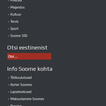
Poliitika
Majandus
Kultuur
Tervis
Sport
Soome 100
Otsi eestinenist
Otsi:
Info Soome kohta
Töökuulutused
Korter Soomes
Lapsetoetused
Maksustamine Soomes