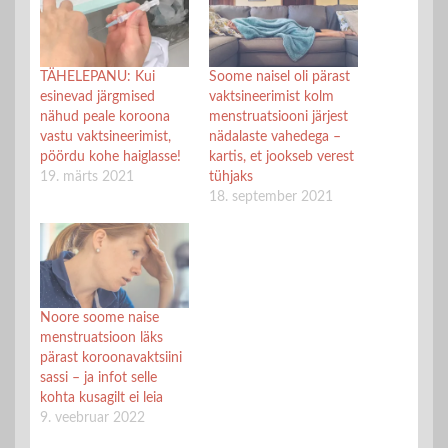
TÄHELEPANU: Kui
Soome naisel oli pärast
esinevad järgmised
vaktsineerimist kolm
nähud peale koroona
menstruatsiooni järjest
vastu vaktsineerimist,
nädalaste vahedega –
pöördu kohe haiglasse!
kartis, et jookseb verest
19. märts 2021
tühjaks
18. september 2021
Noore soome naise
menstruatsioon läks
pärast koroonavaktsiini
sassi – ja infot selle
kohta kusagilt ei leia
9. veebruar 2022