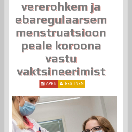
vererohkem ja
ebaregulaarsem
menstruatsioon
peale koroona
vastu
vaktsineerimist
APR 8
EESTINEN