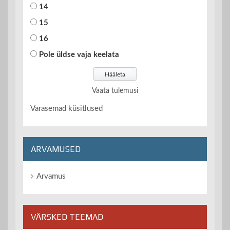
14
15
16
Pole üldse vaja keelata
Vaata tulemusi
Varasemad küsitlused
ARVAMUSED
Arvamus
VÄRSKED TEEMAD