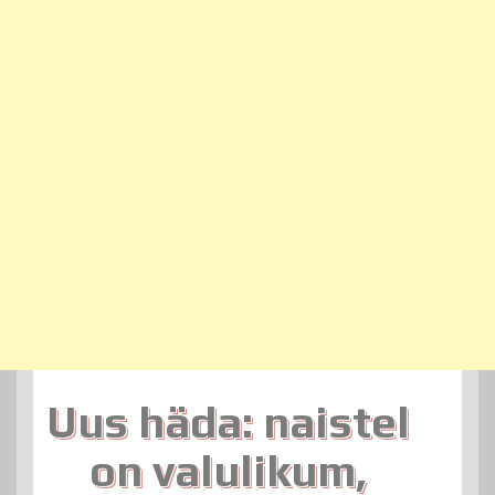
Uus häda: naistel
on valulikum,