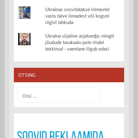
Ukrainas soovitatakse inimestel
vastu talve linnadest või koguni
riigist lahkuda
Ukraina sõjaline asjatundja: mingit
jõudude tasakaalu pole rindel
tekkinud - vaenlane liigub edasi
OTSING
Otsi: