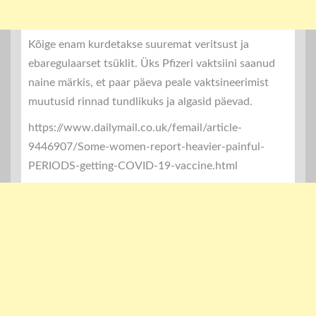
Kõige enam kurdetakse suuremat veritsust ja
ebaregulaarset tsüklit. Üks Pfizeri vaktsiini saanud
naine märkis, et paar päeva peale vaktsineerimist
muutusid rinnad tundlikuks ja algasid päevad.
https://www.dailymail.co.uk/femail/article-
9446907/Some-women-report-heavier-painful-
PERIODS-getting-COVID-19-vaccine.html