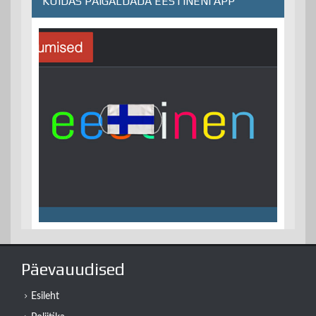
KUIDAS PAIGALDADA EESTINENI ÄPP
Päevauudised
Esileht