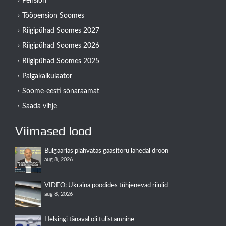
Pension
Tööpension Soomes
Riigipühad Soomes 2027
Riigipühad Soomes 2026
Riigipühad Soomes 2025
Palgakalkulaator
Soome-eesti sõnaraamat
Saada vihje
Viimased lood
Bulgaarias plahvatas gaasitoru lähedal droon
aug 8, 2026
VIDEO: Ukraina poodides tühjenevad riiulid
aug 8, 2026
Helsingi tänaval oli tulistamnine