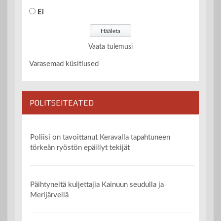
Ei
Vaata tulemusi
Varasemad küsitlused
POLITSEITEATED
Poliisi on tavoittanut Keravalla tapahtuneen
törkeän ryöstön epäillyt tekijät
Päihtyneitä kuljettajia Kainuun seudulla ja
Merijärvellä