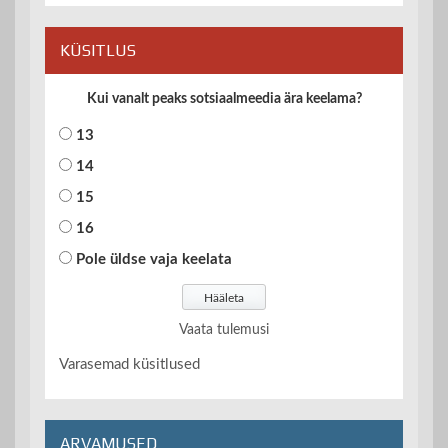
KÜSITLUS
Kui vanalt peaks sotsiaalmeedia ära keelama?
13
14
15
16
Pole üldse vaja keelata
Vaata tulemusi
Varasemad küsitlused
ARVAMUSED