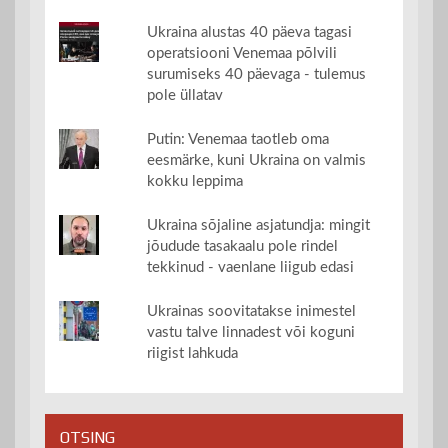
Ukraina alustas 40 päeva tagasi
operatsiooni Venemaa põlvili
surumiseks 40 päevaga - tulemus
pole üllatav
Putin: Venemaa taotleb oma
eesmärke, kuni Ukraina on valmis
kokku leppima
Ukraina sõjaline asjatundja: mingit
jõudude tasakaalu pole rindel
tekkinud - vaenlane liigub edasi
Ukrainas soovitatakse inimestel
vastu talve linnadest või koguni
riigist lahkuda
OTSING