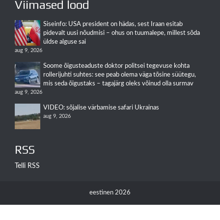
Viimased lood
Siseinfo: USA president on hädas, sest Iraan esitab
pidevalt uusi nõudmisi – ohus on tuumalepe, millest sõda
üldse alguse sai
aug 9, 2026
Soome õigusteaduste doktor politsei tegevuse kohta
rollerijuhti suhtes: see peab olema väga tõsine süütegu,
mis seda õigustaks – tagajärg oleks võinud olla surmav
aug 9, 2026
VIDEO: sõjalise värbamise safari Ukrainas
aug 9, 2026
RSS
Telli RSS
eestinen 2026