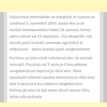
Eeluurimise materjalides on märgitud, et nooruk on
sündinud 3. novembril 2005. aastal ehk ta oli
kuriteo toimepanemise hetkel 14-aastane, kolme
päeva pärast sai 15-aastaseks. Uus ekspertiis, mis
muutis poisi oluliselt vanemaks aga kohut ei
mõjutanud – kohus keeldus poisi vangistamisest.
Kuriteos on juba süüdi mõistetud kaks 16-aastast
noorukit. Pussitaja sai 9 aasta ja 4 kuu pikkuse
vanglakaristuse tapmise ja röövi eest. Tema
kaaslasele mõisteti tapmise abistamise ja röövi eest
eest 4 aasta ja 6 kuu pikkune vanglakaristus.
Kolmas jäi oma tol ajal teada olnud vanuse tõttu
kohtu alla andmata.