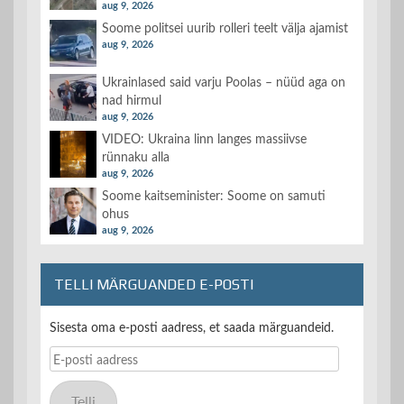
aug 9, 2026
Soome politsei uurib rolleri teelt välja ajamist
aug 9, 2026
Ukrainlased said varju Poolas – nüüd aga on
nad hirmul
aug 9, 2026
VIDEO: Ukraina linn langes massiivse
rünnaku alla
aug 9, 2026
Soome kaitseminister: Soome on samuti
ohus
aug 9, 2026
TELLI MÄRGUANDED E-POSTI
Sisesta oma e-posti aadress, et saada märguandeid.
E-
posti
aadress
Telli