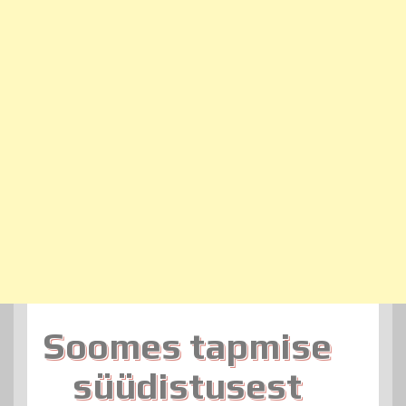
Soomes tapmise
süüdistusest