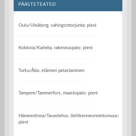
PÄÄSTETEATED
Oulu/Uleåborg, vahingontorjunta: pieni
Kokkola/Karleby, rakennuspalo: pieni
Turku/Åbo, eläimen pelastaminen
Tampere/Tammerfors, maastopalo: pieni
Hämeenlinna/Tavastehus, tieliikenneonnettomuus:
pieni