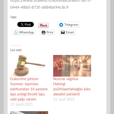
https://www.iltalehti.fi/kotimaa/a/ed475675-
0444-48b0-873f-d884bb94c8c9
Jaga:
Telegram
WhatsApp
Print
Email
Loe veel:
Erakordne juhtum
Nooruk vägistas
Soomes: tapmises
Helsingi
kahtlustatav 14-aastane
psühhiaatriahaiglas kaks
laps polegi ilmselt laps,
alaealist patsienti
vaid palju vanem
11. juuli 2023
13. juuni 2021