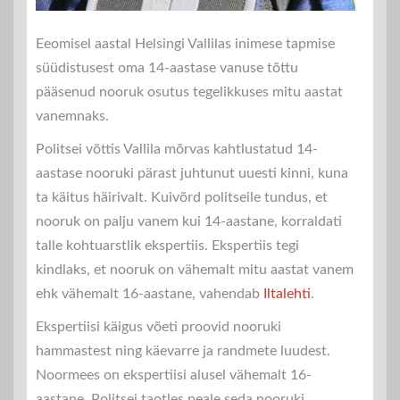
Eeomisel aastal Helsingi Vallilas inimese tapmise
süüdistusest oma 14-aastase vanuse tõttu
pääsenud nooruk osutus tegelikkuses mitu aastat
vanemnaks.
Politsei võttis Vallila mõrvas kahtlustatud 14-
aastase nooruki pärast juhtunut uuesti kinni, kuna
ta käitus häirivalt. Kuivõrd politseile tundus, et
nooruk on palju vanem kui 14-aastane, korraldati
talle kohtuarstlik ekspertiis. Ekspertiis tegi
kindlaks, et nooruk on vähemalt mitu aastat vanem
ehk vähemalt 16-aastane, vahendab
Iltalehti
.
Ekspertiisi käigus võeti proovid nooruki
hammastest ning käevarre ja randmete luudest.
Noormees on ekspertiisi alusel vähemalt 16-
aastane. Politsei taotles peale seda nooruki