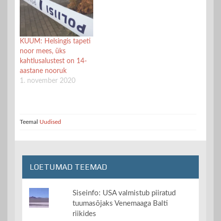
KUUM: Helsingis tapeti
noor mees, üks
kahtlusalustest on 14-
aastane nooruk
1. november 2020
Teemal
Uudised
LOETUMAD TEEMAD
Siseinfo: USA valmistub piiratud
tuumasõjaks Venemaaga Balti
riikides