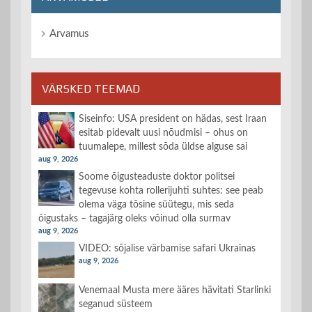
Arvamus
VÄRSKED TEEMAD
Siseinfo: USA president on hädas, sest Iraan
esitab pidevalt uusi nõudmisi – ohus on
tuumalepe, millest sõda üldse alguse sai
aug 9, 2026
Soome õigusteaduste doktor politsei
tegevuse kohta rollerijuhti suhtes: see peab
olema väga tõsine süütegu, mis seda
õigustaks – tagajärg oleks võinud olla surmav
aug 9, 2026
VIDEO: sõjalise värbamise safari Ukrainas
aug 9, 2026
Venemaal Musta mere ääres hävitati Starlinki
seganud süsteem