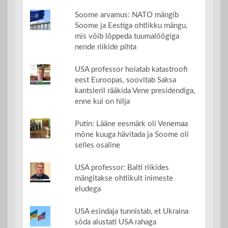
Soome arvamus: NATO mängib
Soome ja Eestiga ohtlikku mängu,
mis võib lõppeda tuumalöögiga
nende riikide pihta
USA professor hoiatab katastroofi
eest Euroopas, soovitab Saksa
kantsleril rääkida Vene presidendiga,
enne kui on hilja
Putin: Lääne eesmärk oli Venemaa
mõne kuuga hävitada ja Soome oli
selles osaline
USA professor: Balti riikides
mängitakse ohtlikult inimeste
eludega
USA esindaja tunnistab, et Ukraina
sõda alustati USA rahaga