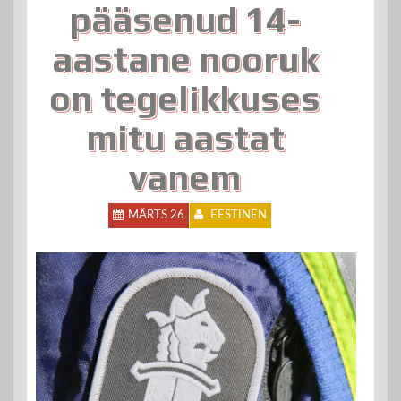
pääsenud 14-
aastane nooruk
on tegelikkuses
mitu aastat
vanem
MÄRTS 26
EESTINEN