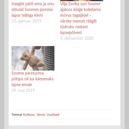
Iraagist pärit ema ja onu
Vilja Eerika suri Soome
sidusid Soomes jonniva
ajaloos kõige koledama
lapse teibiga kinni
mõrva tagajärjel –
23. jaanuar 2019
värske raamat räägib
tüdruku raskest
lapsepõlvest
4. detsember 2020
Soome peresurma
põhjus oli isa kättemaks
lapse emale
29. mai 2019
Teemal
Kultuur
,
Tervis
,
Uudised