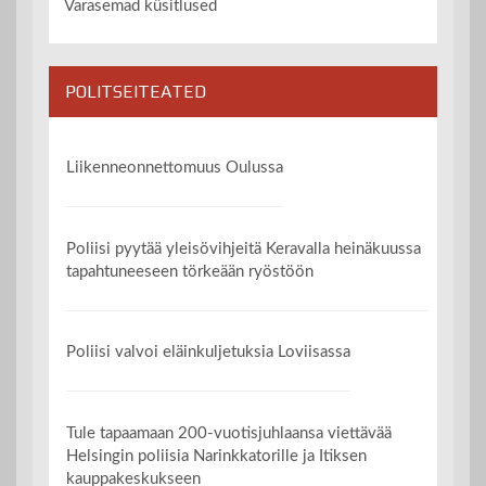
Varasemad küsitlused
POLITSEITEATED
Liikenneonnettomuus Oulussa
Poliisi pyytää yleisövihjeitä Keravalla heinäkuussa
tapahtuneeseen törkeään ryöstöön
Poliisi valvoi eläinkuljetuksia Loviisassa
Tule tapaamaan 200-vuotisjuhlaansa viettävää
Helsingin poliisia Narinkkatorille ja Itiksen
kauppakeskukseen