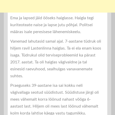
Ema ja lapsed jäid ööseks haiglasse. Haigla tegi
kuriteoteate naise ja lapse jutu põhjal. Politsei
määras isale peresisese lähenemiskeelu.
Vanemad lahutasid samal ajal. 7-aastane tüdruk oli
hiljem ravil Lastenlinna haiglas. Ta ei ela enam koos
isaga. Tüdrukul olid terviseprobleemid ka pärast
2017. aastat. Ta oli haiglas vägivaldne ja tal
esinesid raevuhood, sealhulgas vanavanemate
suhtes.
Praeguseks 39-aastane isa sai kokku neli
vägivallaga seotud süüdistust. Süüdistuse järgi oli
mees vähemalt korra löönud nahast vööga 6-
aastast last. Hiljem oli mees last löönud vähemalt
kolm korda lahtise käega vastu tagumikku.