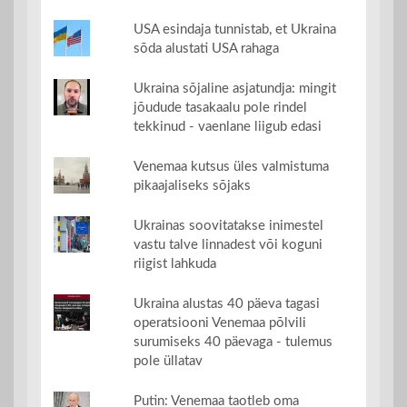
USA esindaja tunnistab, et Ukraina
sõda alustati USA rahaga
Ukraina sõjaline asjatundja: mingit
jõudude tasakaalu pole rindel
tekkinud - vaenlane liigub edasi
Venemaa kutsus üles valmistuma
pikaajaliseks sõjaks
Ukrainas soovitatakse inimestel
vastu talve linnadest või koguni
riigist lahkuda
Ukraina alustas 40 päeva tagasi
operatsiooni Venemaa põlvili
surumiseks 40 päevaga - tulemus
pole üllatav
Putin: Venemaa taotleb oma