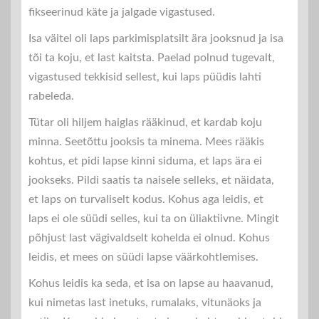
fikseerinud käte ja jalgade vigastused.
Isa väitel oli laps parkimisplatsilt ära jooksnud ja isa
tõi ta koju, et last kaitsta. Paelad polnud tugevalt,
vigastused tekkisid sellest, kui laps püüdis lahti
rabeleda.
Tütar oli hiljem haiglas rääkinud, et kardab koju
minna. Seetõttu jooksis ta minema. Mees rääkis
kohtus, et pidi lapse kinni siduma, et laps ära ei
jookseks. Pildi saatis ta naisele selleks, et näidata,
et laps on turvaliselt kodus. Kohus aga leidis, et
laps ei ole süüdi selles, kui ta on üliaktiivne. Mingit
põhjust last vägivaldselt kohelda ei olnud. Kohus
leidis, et mees on süüdi lapse väärkohtlemises.
Kohus leidis ka seda, et isa on lapse au haavanud,
kui nimetas last inetuks, rumalaks, vitunäoks ja