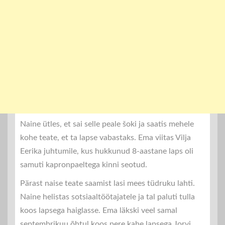
Naine ütles, et sai selle peale šoki ja saatis mehele
kohe teate, et ta lapse vabastaks. Ema viitas Vilja
Eerika juhtumile, kus hukkunud 8-aastane laps oli
samuti kapronpaeltega kinni seotud.
Pärast naise teate saamist lasi mees tüdruku lahti.
Naine helistas sotsiaaltöötajatele ja tal paluti tulla
koos lapsega haiglasse. Ema läkski veel samal
septembrikuu õhtul koos pere kahe lapsega Jorvi