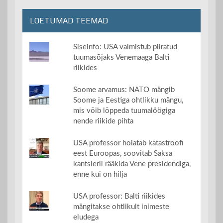
LOETUMAD TEEMAD
Siseinfo: USA valmistub piiratud
tuumasõjaks Venemaaga Balti
riikides
Soome arvamus: NATO mängib
Soome ja Eestiga ohtlikku mängu,
mis võib lõppeda tuumalöögiga
nende riikide pihta
USA professor hoiatab katastroofi
eest Euroopas, soovitab Saksa
kantsleril rääkida Vene presidendiga,
enne kui on hilja
USA professor: Balti riikides
mängitakse ohtlikult inimeste
eludega