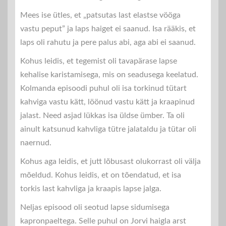
Mees ise ütles, et „patsutas last elastse vööga
vastu peput” ja laps haiget ei saanud. Isa rääkis, et
laps oli rahutu ja pere palus abi, aga abi ei saanud.
Kohus leidis, et tegemist oli tavapärase lapse
kehalise karistamisega, mis on seadusega keelatud.
Kolmanda episoodi puhul oli isa torkinud tütart
kahviga vastu kätt, löönud vastu kätt ja kraapinud
jalast. Need asjad lükkas isa üldse ümber. Ta oli
ainult katsunud kahvliga tütre jalataldu ja tütar oli
naernud.
Kohus aga leidis, et jutt lõbusast olukorrast oli välja
mõeldud. Kohus leidis, et on tõendatud, et isa
torkis last kahvliga ja kraapis lapse jalga.
Neljas episood oli seotud lapse sidumisega
kapronpaeltega. Selle puhul on Jorvi haigla arst