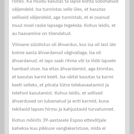
rotiks. Ka muidu kasutas ta lapse kohta sobimatuid
väljendeid. Isa tunnistas selle üles, et kasutas
selliseid väljendeid, aga tunnistab, et ei osanud
muul moel raske lapsega tegeleda. Kohus leidis, et
au haavamine on tõendatud.
Viimane süüdistus oli ähvardus, kus isa oli last üle
kolme aasta ähvardanud vägivallaga. Isa oli
ähvardanud, et laps saab rihma või ta lööb lapsele
hambad sisse. Isa eitas ähvardamist, aga kinnitas,
et kasutas karmi keelt. Isa väitel kasutas ta karmi
keelt selleks, et piirata tütre telekavaatamist ja
telefoni kasutamist. Kohus leidis, et sellised
ähvardused on lubamatud ja eriti karmid, kuna
tekitasid lapses hirmu ja kahjustasid turvatunnet.
Kohus mõistis 39-aastasele Espoo ettevõtjale
kaheksa kuu pikkuse vanglakaristuse, mida ei