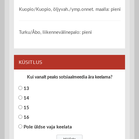
Kuopio/Kuopio, öljyvah./ymp.onnet. maalla: pieni
Turku/Åbo, liikennevälinepalo: pieni
KÜSITLUS
Kui vanalt peaks sotsiaalmeedia ära keelama?
13
14
15
16
Pole üldse vaja keelata