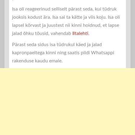
Isa oli reageerinud selliselt pärast seda, kui tüdruk
jooksis kodust ära. Isa sai ta kätte ja viis koju. Isa oli
lapsel kõrvast ja juustest nii kinni hoidnud, et lapse
jalad õhku tõusid, vahendab
Iltalehti
.
Pärast seda sidus isa tüdrukul käed ja jalad
kapronpaeltega kinni ning saatis pildi Whatsappi
rakenduse kaudu emale.