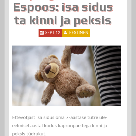
Espoos: isa sidus
ta kinni ja peksis
SEPT 12
EESTINEN
Ettevõtjast isa sidus oma 7-aastase tütre üle-
eelmisel aastal kodus kapronpaeltega kinni ja
peksis tüdrukut.