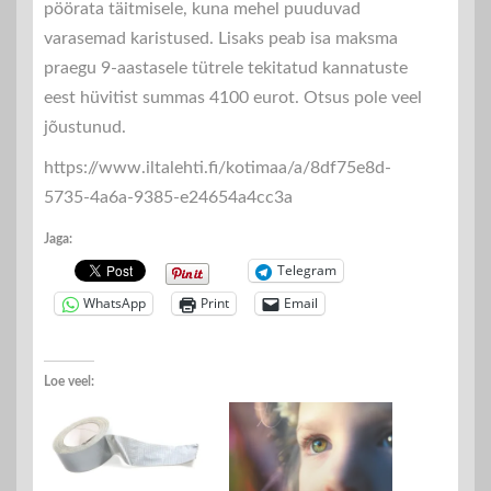
pöörata täitmisele, kuna mehel puuduvad
varasemad karistused. Lisaks peab isa maksma
praegu 9-aastasele tütrele tekitatud kannatuste
eest hüvitist summas 4100 eurot. Otsus pole veel
jõustunud.
https://www.iltalehti.fi/kotimaa/a/8df75e8d-
5735-4a6a-9385-e24654a4cc3a
Jaga:
Telegram
WhatsApp
Print
Email
Loe veel: