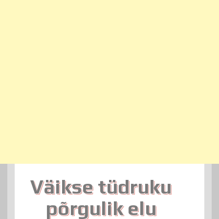
Väikse tüdruku
põrgulik elu