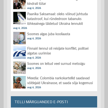
kindrali tütar
aug 6, 2026
Paanika Saksamaal: oleks võinud juhtuda
katastroof, kui ründedroon tabanuks
lõhkeainega täidetud Ukraina lennukit
aug 6, 2026
Soomes algas juba kooliaasta
aug 6, 2026
Finnairi lennul oli reisijate konflikt, politsei
algatas uurimise
aug 6, 2026
Soomes on leitud veel surnud metssigu
aug 6, 2026
Meedia: Colombia narkokartellid saadavad
võitlejaid Ukrainasse, et saada sõja kogemusi
aug 6, 2026
TELLI MÄRGUANDED E-POSTI