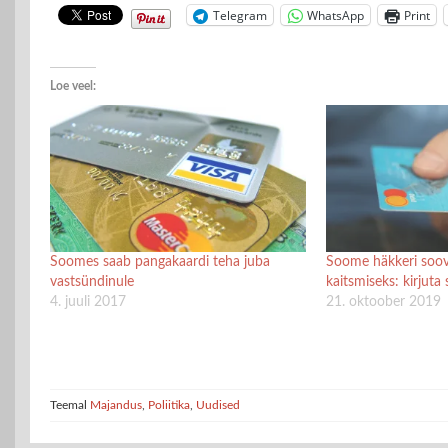
Telegram
WhatsApp
Print
Loe veel:
Soomes saab pangakaardi teha juba
Soome häkkeri soov
vastsündinule
kaitsmiseks: kirjut
4. juuli 2017
21. oktoober 2019
Teemal
Majandus
,
Poliitika
,
Uudised