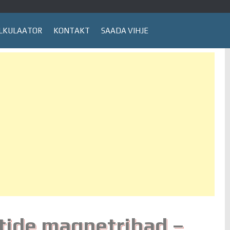
LKULAATOR
KONTAKT
SAADA VIHJE
tide magnetribad –