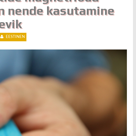
on nende kasutamine
evik
EESTINEN