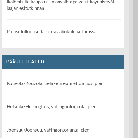
Ikäihmisille kaupatut ilmanvaihtopalvelut käynnistivät
laajan esitutkinnan
Poliisi tutkii useita seksuaalirikoksia Turussa
PÄÄSTETEATED
Kouvola/Kouvola, tieliikenneonnettomuus: pieni
Helsinki/Helsingfors, vahingontorjunta: pieni
Joensuu/Joensuu, vahingontorjunta: pieni