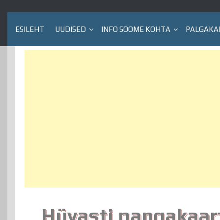
ESILEHT
UUDISED
INFO SOOME KOHTA
PALGAKA
Hüvasti pangakaar