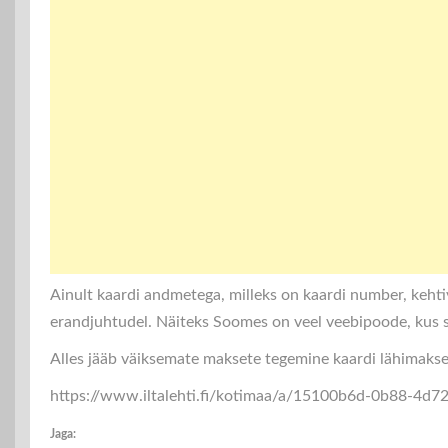
Ainult kaardi andmetega, milleks on kaardi number, kehti
erandjuhtudel. Näiteks Soomes on veel veebipoode, kus s
Alles jääb väiksemate maksete tegemine kaardi lähimaks
https://www.iltalehti.fi/kotimaa/a/15100b6d-0b88-4d
Jaga: