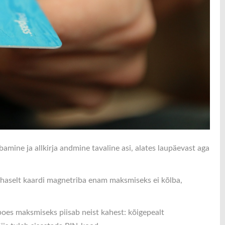
mine ja allkirja andmine tavaline asi, alates laupäevast aga
kohaselt kaardi magnetriba enam maksmiseks ei kõlba,
poes maksmiseks piisab neist kahest: kõigepealt