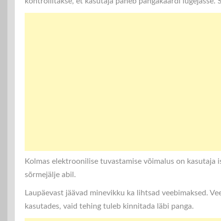
kontrollitakse, et kasutaja paneb pangakaardi lugejasse. 
Kolmas elektroonilise tuvastamise võimalus on kasutaja i
sõrmejälje abil.
Laupäevast jäävad minevikku ka lihtsad veebimaksed. Vee
kasutades, vaid tehing tuleb kinnitada läbi panga.