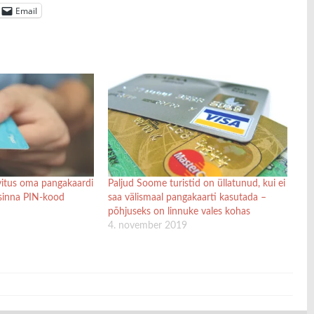
Email
itus oma pangakaardi
Paljud Soome turistid on üllatunud, kui ei
a sinna PIN-kood
saa välismaal pangakaarti kasutada –
põhjuseks on linnuke vales kohas
4. november 2019