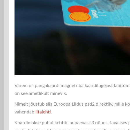
Varem oli pangakaardi magnetriba kaardilugejast läbitõmba
on see ametlikult minevik.
Nimelt jõustub siis Euroopa Liidus psd2 direktiiv, mille 
vahendab
Iltalehti
.
Kaardimakse puhul kehtib laupäevast 3 nõuet. Tavalises 