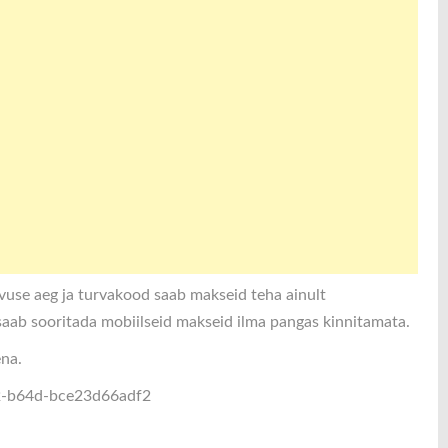
vuse aeg ja turvakood saab makseid teha ainult
aab sooritada mobiilseid makseid ilma pangas kinnitamata.
ena.
72-b64d-bce23d66adf2