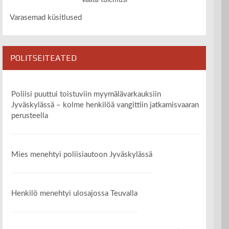
Vaata tulemusi
Varasemad küsitlused
POLITSEITEATED
Poliisi puuttui toistuviin myymälävarkauksiin
Jyväskylässä – kolme henkilöä vangittiin jatkamisvaaran
perusteella
Mies menehtyi poliisiautoon Jyväskylässä
Henkilö menehtyi ulosajossa Teuvalla