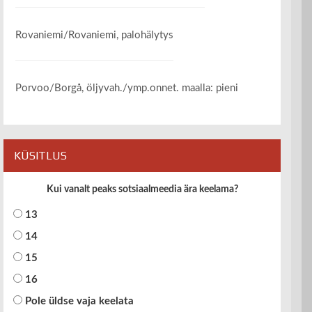
Rovaniemi/Rovaniemi, palohälytys
Porvoo/Borgå, öljyvah./ymp.onnet. maalla: pieni
KÜSITLUS
Kui vanalt peaks sotsiaalmeedia ära keelama?
13
14
15
16
Pole üldse vaja keelata