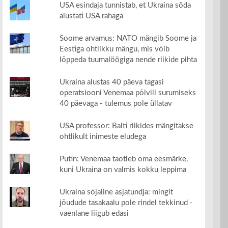
USA esindaja tunnistab, et Ukraina sõda
alustati USA rahaga
Soome arvamus: NATO mängib Soome ja
Eestiga ohtlikku mängu, mis võib
lõppeda tuumalöögiga nende riikide pihta
Ukraina alustas 40 päeva tagasi
operatsiooni Venemaa põlvili surumiseks
40 päevaga - tulemus pole üllatav
USA professor: Balti riikides mängitakse
ohtlikult inimeste eludega
Putin: Venemaa taotleb oma eesmärke,
kuni Ukraina on valmis kokku leppima
Ukraina sõjaline asjatundja: mingit
jõudude tasakaalu pole rindel tekkinud -
vaenlane liigub edasi