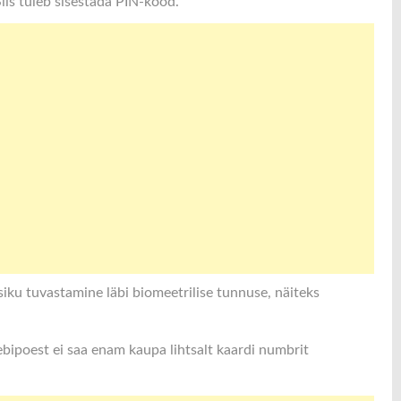
Siis tuleb sisestada PIN-kood.
siku tuvastamine läbi biomeetrilise tunnuse, näiteks
bipoest ei saa enam kaupa lihtsalt kaardi numbrit