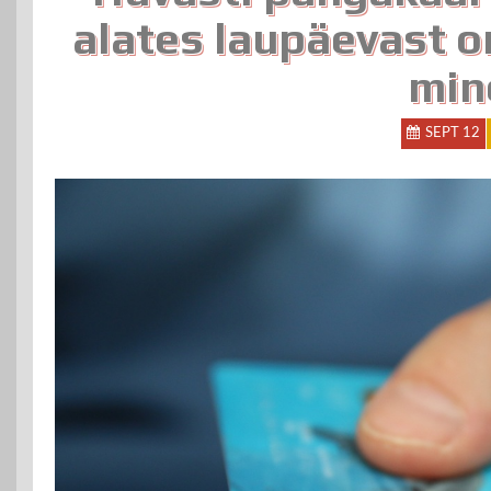
alates laupäevast 
min
SEPT 12