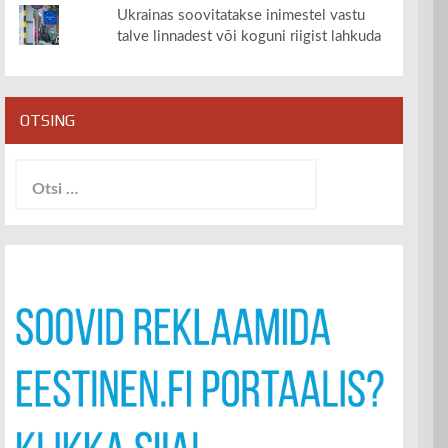
Ukrainas soovitatakse inimestel vastu
talve linnadest või koguni riigist lahkuda
OTSING
Otsi: