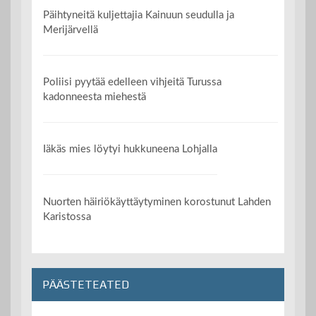
Päihtyneitä kuljettajia Kainuun seudulla ja
Merijärvellä
Poliisi pyytää edelleen vihjeitä Turussa
kadonneesta miehestä
Iäkäs mies löytyi hukkuneena Lohjalla
Nuorten häiriökäyttäytyminen korostunut Lahden
Karistossa
PÄÄSTETEATED