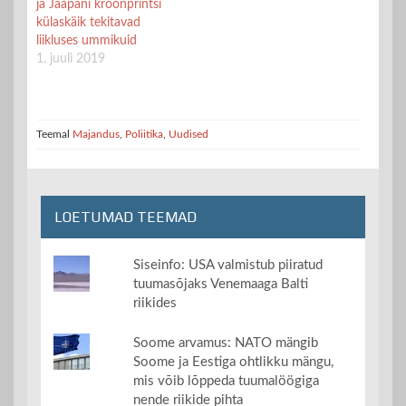
ja Jaapani kroonprintsi
külaskäik tekitavad
liikluses ummikuid
1. juuli 2019
Teemal
Majandus
,
Poliitika
,
Uudised
LOETUMAD TEEMAD
Siseinfo: USA valmistub piiratud
tuumasõjaks Venemaaga Balti
riikides
Soome arvamus: NATO mängib
Soome ja Eestiga ohtlikku mängu,
mis võib lõppeda tuumalöögiga
nende riikide pihta