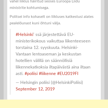
vahel liiklus häiritud seoses Euroopa Liidu
ministrite kohtumisega.
Politsei info kohaselt on liikluses katkestusi alates
pealelõunast kuni õhtuni välja.
#Helsinki
‘ ssä järjestettävä EU-
ministerikokous vaikuttaa liikenteeseen
torstaina 12. syyskuuta. Helsinki-
Vantaan lentoaseman ja keskustan
hotellien välillä on säännöllisiä
liikennekatkoksia iltapäivästä aina iltaan
asti.
#poliisi
#liikenne
#EU2019FI
— Helsingin poliisi (@HelsinkiPoliisi)
September 12, 2019