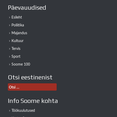
Päevauudised
Esileht
Poliitika
Majandus
Kultuur
Tervis
Sport
Soome 100
Otsi eestinenist
Otsi:
Info Soome kohta
Töökuulutused