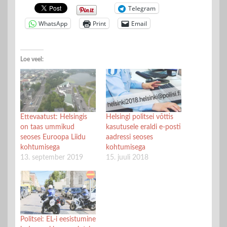
Telegram
WhatsApp
Print
Email
Loe veel:
Ettevaatust: Helsingis
Helsingi politsei võttis
on taas ummikud
kasutusele eraldi e-posti
seoses Euroopa Liidu
aadressi seoses
kohtumisega
kohtumisega
13. september 2019
15. juuli 2018
Politsei: EL-i eesistumine