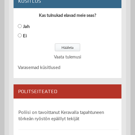
KÜSITLUS
Kas tulnukad elavad meie seas?
Jah
Ei
Vaata tulemusi
Varasemad küsitlused
POLITSEITEATED
Poliisi on tavoittanut Keravalla tapahtuneen
törkeän ryöstön epäillyt tekijät