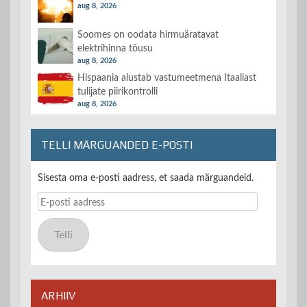
aug 8, 2026
Soomes on oodata hirmuäratavat
elektrihinna tõusu
aug 8, 2026
Hispaania alustab vastumeetmena Itaaliast
tulijate piirikontrolli
aug 8, 2026
TELLI MÄRGUANDED E-POSTI
Sisesta oma e-posti aadress, et saada märguandeid.
E-
posti
aadress
Telli
ARHIIV