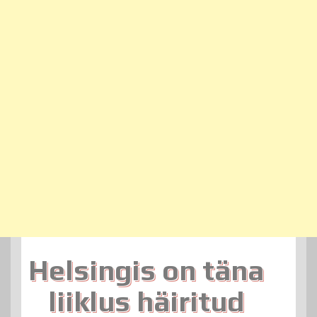
Helsingis on täna
liiklus häiritud