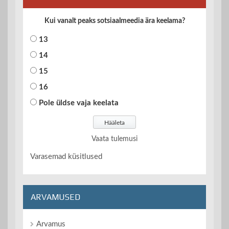
Kui vanalt peaks sotsiaalmeedia ära keelama?
13
14
15
16
Pole üldse vaja keelata
Vaata tulemusi
Varasemad küsitlused
ARVAMUSED
Arvamus