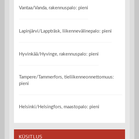
Vantaa/Vanda, rakennuspalo: pieni
Lapinjärvi/Lappträsk, liikennevälinepalo: pieni
Hyvinkää/Hyvinge, rakennuspalo: pieni
Tampere/Tammerfors, tieliikenneonnettomuus:
pieni
Helsinki/Helsingfors, maastopalo: pieni
KÜSITLUS