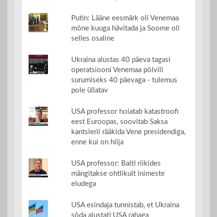
Putin: Lääne eesmärk oli Venemaa
mõne kuuga hävitada ja Soome oli
selles osaline
Ukraina alustas 40 päeva tagasi
operatsiooni Venemaa põlvili
surumiseks 40 päevaga - tulemus
pole üllatav
USA professor hoiatab katastroofi
eest Euroopas, soovitab Saksa
kantsleril rääkida Vene presidendiga,
enne kui on hilja
USA professor: Balti riikides
mängitakse ohtlikult inimeste
eludega
USA esindaja tunnistab, et Ukraina
sõda alustati USA rahaga