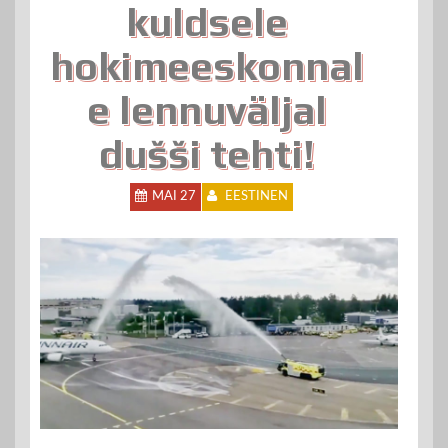
kuldsele
hokimeeskonnal
e lennuväljal
dušši tehti!
MAI 27
EESTINEN