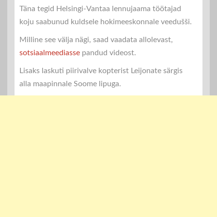
Täna tegid Helsingi-Vantaa lennujaama töötajad
koju saabunud kuldsele hokimeeskonnale veedušši.
Milline see välja nägi, saad vaadata allolevast,
sotsiaalmeediasse
pandud videost.
Lisaks laskuti piirivalve kopterist Leijonate särgis
alla maapinnale Soome lipuga.