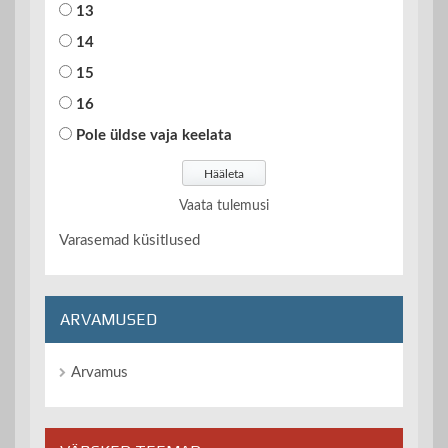
13
14
15
16
Pole üldse vaja keelata
Vaata tulemusi
Varasemad küsitlused
ARVAMUSED
Arvamus