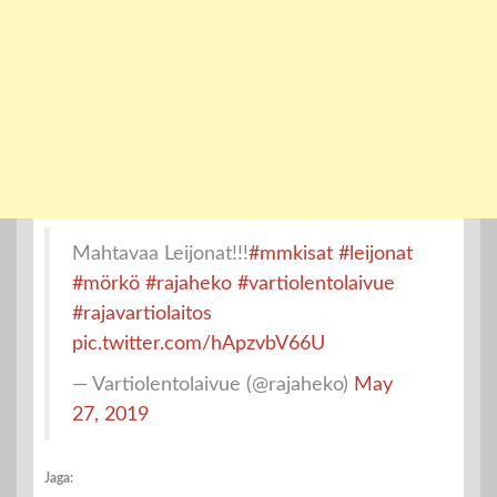
Mahtavaa Leijonat!!!
#mmkisat
#leijonat
#mörkö
#rajaheko
#vartiolentolaivue
#rajavartiolaitos
pic.twitter.com/hApzvbV66U
— Vartiolentolaivue (@rajaheko)
May
27, 2019
Jaga: