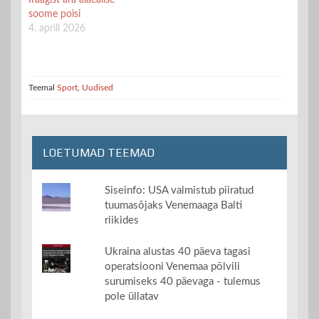
Iraagist ära alaealise
soome poisi
4. aprill 2026
Teemal
Sport
,
Uudised
LOETUMAD TEEMAD
Siseinfo: USA valmistub piiratud
tuumasõjaks Venemaaga Balti
riikides
Ukraina alustas 40 päeva tagasi
operatsiooni Venemaa põlvili
surumiseks 40 päevaga - tulemus
pole üllatav