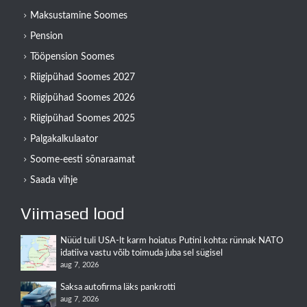
Maksustamine Soomes
Pension
Tööpension Soomes
Riigipühad Soomes 2027
Riigipühad Soomes 2026
Riigipühad Soomes 2025
Palgakalkulaator
Soome-eesti sõnaraamat
Saada vihje
Viimased lood
Nüüd tuli USA-lt karm hoiatus Putini kohta: rünnak NATO
idatiiva vastu võib toimuda juba sel sügisel
aug 7, 2026
Saksa autofirma läks pankrotti
aug 7, 2026