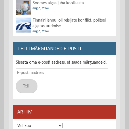
Soomes algas juba kooliaasta
aug 6, 2026
Finnairi lennul oli reisijate konflikt, politsei
algatas uurimise
aug 6, 2026
TELLI MÄRGUANDED E-POSTI
Sisesta oma e-posti aadress, et saada märguandeid.
E-
posti
aadress
Telli
ARHIIV
Arhiiv