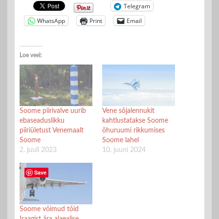
Telegram
WhatsApp
Print
Email
Loe veel:
Soome piirivalve uurib
Vene sõjalennukit
ebaseaduslikku
kahtlustatakse Soome
piiriületust Venemaalt
õhuruumi rikkumises
Soome
Soome lahel
2. juuli 2023
10. juuni 2024
Save
Soome võimud tõid