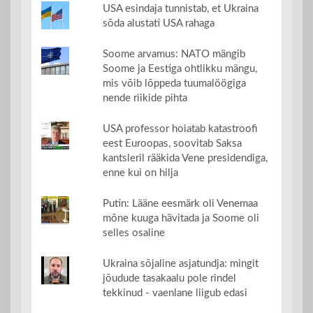
USA esindaja tunnistab, et Ukraina
sõda alustati USA rahaga
Soome arvamus: NATO mängib
Soome ja Eestiga ohtlikku mängu,
mis võib lõppeda tuumalöögiga
nende riikide pihta
USA professor hoiatab katastroofi
eest Euroopas, soovitab Saksa
kantsleril rääkida Vene presidendiga,
enne kui on hilja
Putin: Lääne eesmärk oli Venemaa
mõne kuuga hävitada ja Soome oli
selles osaline
Ukraina sõjaline asjatundja: mingit
jõudude tasakaalu pole rindel
tekkinud - vaenlane liigub edasi