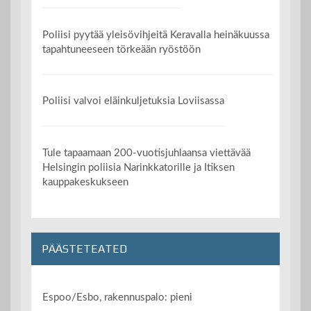
Poliisi pyytää yleisövihjeitä Keravalla heinäkuussa
tapahtuneeseen törkeään ryöstöön
Poliisi valvoi eläinkuljetuksia Loviisassa
Tule tapaamaan 200-vuotisjuhlaansa viettävää
Helsingin poliisia Narinkkatorille ja Itiksen
kauppakeskukseen
PÄÄSTETEATED
Espoo/Esbo, rakennuspalo: pieni