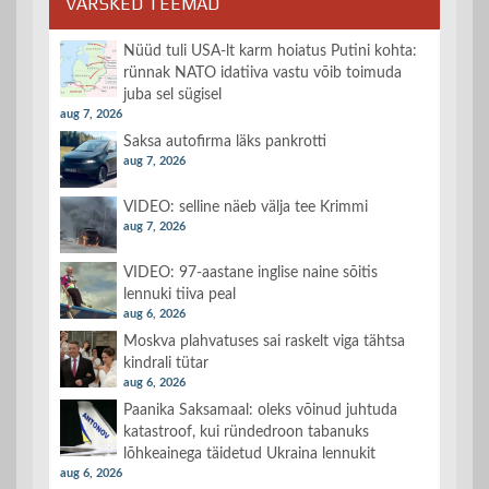
VÄRSKED TEEMAD
Nüüd tuli USA-lt karm hoiatus Putini kohta:
rünnak NATO idatiiva vastu võib toimuda
juba sel sügisel
aug 7, 2026
Saksa autofirma läks pankrotti
aug 7, 2026
VIDEO: selline näeb välja tee Krimmi
aug 7, 2026
VIDEO: 97-aastane inglise naine sõitis
lennuki tiiva peal
aug 6, 2026
Moskva plahvatuses sai raskelt viga tähtsa
kindrali tütar
aug 6, 2026
Paanika Saksamaal: oleks võinud juhtuda
katastroof, kui ründedroon tabanuks
lõhkeainega täidetud Ukraina lennukit
aug 6, 2026