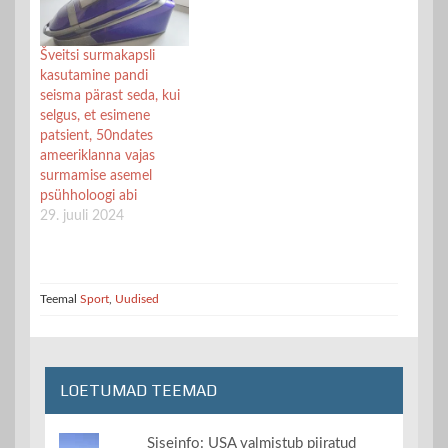
Šveitsi surmakapsli
kasutamine pandi
seisma pärast seda, kui
selgus, et esimene
patsient, 50ndates
ameeriklanna vajas
surmamise asemel
psühholoogi abi
29. juuli 2024
Teemal
Sport
,
Uudised
LOETUMAD TEEMAD
Siseinfo: USA valmistub piiratud