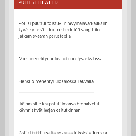
POLITSEITEATED
Poliisi puuttui toistuviin myymälävarkauksiin
Jyväskylässä – kolme henkilöä vangittiin
jatkamisvaaran perusteella
Mies menehtyi poliisiautoon Jyväskylässä
Henkilö menehtyi ulosajossa Teuvalla
Ikäihmisille kaupatut ilmanvaihtopalvelut
käynnistivät laajan esitutkinnan
Poliisi tutkii useita seksuaalirikoksia Turussa