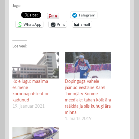
Jaga:
Telegram
WhatsApp
Print
Email
Loe veel:
Kole lugu: maailma
Dopinguga vahele
esimene
jäänud eestlane Karel
koroonapatsient on
Tammjärv Soome
kadunud
meediale: tahan kõik ära
19. jaanuar 2021
rääkida ja siis kuhugi ära
minna
1. märts 2019