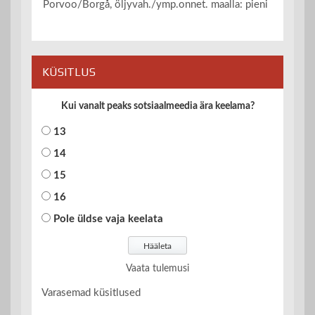
Porvoo/Borgå, öljyvah./ymp.onnet. maalla: pieni
KÜSITLUS
Kui vanalt peaks sotsiaalmeedia ära keelama?
13
14
15
16
Pole üldse vaja keelata
Vaata tulemusi
Varasemad küsitlused