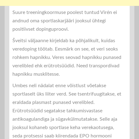
Suure treeningkoormuse poolest tuntud Virén ei
andnud oma sportlaskarjääri jooksul ühtegi
positiivset dopinguproovi.
Šveitsi väljaanne kirjeldab ka põhjalikult, kuidas
veredoping töötab. Eesmärk on see, et veri seoks
rohkem hapnikku. Veres seovad hapnikku punased
verelibled ehk erütrotsüüdid. Need transpordivad
hapnikku musklitesse.
Umbes neli nädalat enne võistlust võetakse
sportlaselt üks liiter verd. See tsentrifuugitakse, et
eraldada plasmast punased verelibled.
Erütrotsüüdid segatakse tahkumisvastase
antikoagulandiga ja sügavkülmutatakse. Selle aja
jooksul kohaneb sportlase keha verekaotusega,
seda protsessi saab kiirendada EPO hormooni