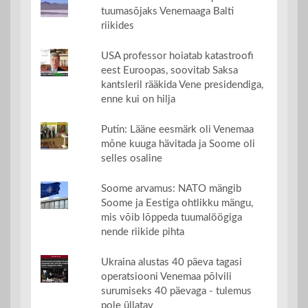
tuumasõjaks Venemaaga Balti
riikides
USA professor hoiatab katastroofi
eest Euroopas, soovitab Saksa
kantsleril rääkida Vene presidendiga,
enne kui on hilja
Putin: Lääne eesmärk oli Venemaa
mõne kuuga hävitada ja Soome oli
selles osaline
Soome arvamus: NATO mängib
Soome ja Eestiga ohtlikku mängu,
mis võib lõppeda tuumalöögiga
nende riikide pihta
Ukraina alustas 40 päeva tagasi
operatsiooni Venemaa põlvili
surumiseks 40 päevaga - tulemus
pole üllatav