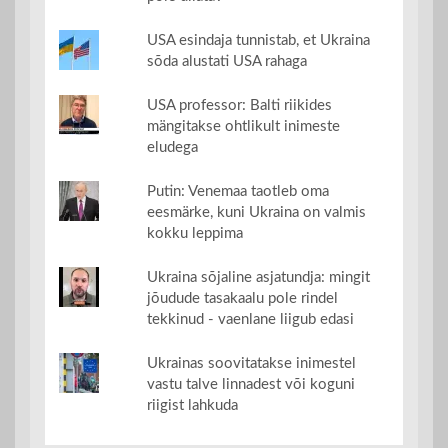
USA esindaja tunnistab, et Ukraina
sõda alustati USA rahaga
USA professor: Balti riikides
mängitakse ohtlikult inimeste
eludega
Putin: Venemaa taotleb oma
eesmärke, kuni Ukraina on valmis
kokku leppima
Ukraina sõjaline asjatundja: mingit
jõudude tasakaalu pole rindel
tekkinud - vaenlane liigub edasi
Ukrainas soovitatakse inimestel
vastu talve linnadest või koguni
riigist lahkuda