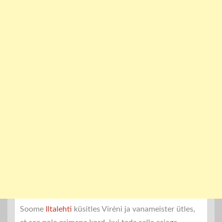
Soome
Iltalehti
küsitles Viréni ja vanameister ütles,