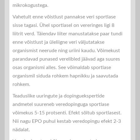
mikrokogustega.
Vahetult enne võistlust pannakse veri sportlase
sisse tagasi. Ühel sportlasel on vereringes ligi 8
liitrit verd. Täiendav liiter manustatakse paar tundi
enne võistlust ja üleliigne veri väljutatakse
organismist neerude ning uriini kaudu. Võimekust
parandavad punased verelibled jäävad aga suures
osas organismi alles. See võimaldab sportlase
organismil siduda rohkem hapnikku ja saavutada
rohkem.
Teaduslike uuringute ja dopinguekspertide
andmetel suureneb veredopinguga sportlase
võimekus 5-15 protsenti. Efekt sõltub sportlasest.
Nii nagu EPO puhul kestab veredopingu efekt 2-3
nädalat.