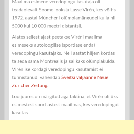
Maailma esimene veredopingu kasutaja oli
teadaolevalt Soome jooksja Lasse Virén, kes võitis
1972. aastal Müncheni olümpiamängudel kulla nii
5000 kui 10 000 meetri distantsil.
Alates sellest ajast peetakse Viréni maailma
esimeseks autoloogilise (sportlase enda)
veredopingu kasutajaks. Neli aastat hiljem kordas
ta seda sama Montrealis ja sai kaks olümpiakulda.
Virén ise kordagi veredopingu kasutamist ei
tunnistanud, vahendab
Šveitsi väljaanne Neue
Züricher Zeitung
.
Loo juures on märgitud aga faktina, et Virén oli üks
esimestest sportlastest maailmas, kes veredopingut
kasutas.