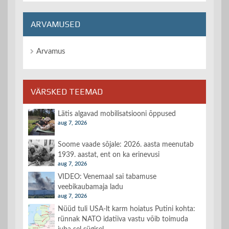
ARVAMUSED
Arvamus
VÄRSKED TEEMAD
Lätis algavad mobilisatsiooni õppused
aug 7, 2026
Soome vaade sõjale: 2026. aasta meenutab
1939. aastat, ent on ka erinevusi
aug 7, 2026
VIDEO: Venemaal sai tabamuse
veebikaubamaja ladu
aug 7, 2026
Nüüd tuli USA-lt karm hoiatus Putini kohta:
rünnak NATO idatiiva vastu võib toimuda