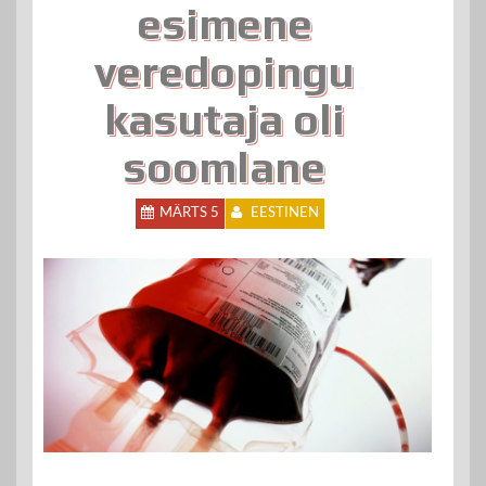
esimene
veredopingu
kasutaja oli
soomlane
MÄRTS 5
EESTINEN