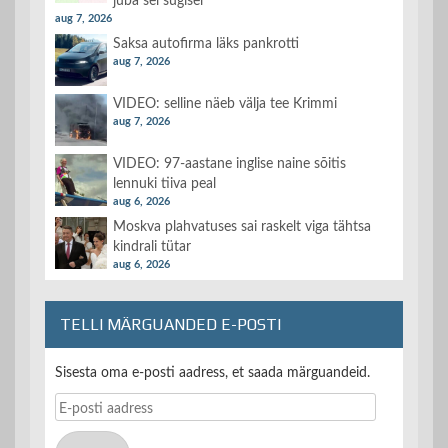
juba sel sügisel
aug 7, 2026
Saksa autofirma läks pankrotti
aug 7, 2026
VIDEO: selline näeb välja tee Krimmi
aug 7, 2026
VIDEO: 97-aastane inglise naine sõitis
lennuki tiiva peal
aug 6, 2026
Moskva plahvatuses sai raskelt viga tähtsa
kindrali tütar
aug 6, 2026
TELLI MÄRGUANDED E-POSTI
Sisesta oma e-posti aadress, et saada märguandeid.
E-
posti
aadress