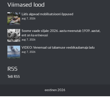
Viimased lood
Lätis algavad mobilisatsiooni õppused
aug 7, 2026
Soome vaade sõjale: 2026. aasta meenutab 1939. aastat,
ent on ka erinevusi
aug 7, 2026
VIDEO: Venemaal sai tabamuse veebikaubamaja ladu
aug 7, 2026
RSS
Telli RSS
eestinen 2026