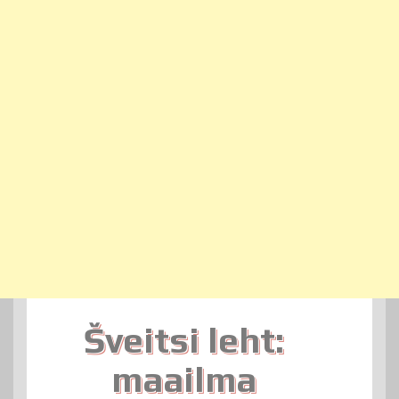
Šveitsi leht:
maailma