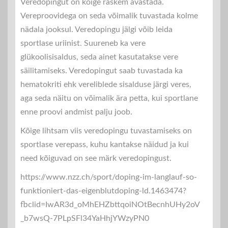
Veredopingut on kõige raskem avastada.
Vereproovidega on seda võimalik tuvastada kolme
nädala jooksul. Veredopingu jälgi võib leida
sportlase uriinist. Suureneb ka vere
glükoolisisaldus, seda ainet kasutatakse vere
säilitamiseks. Veredopingut saab tuvastada ka
hematokriti ehk vereliblede sisalduse järgi veres,
aga seda näitu on võimalik ära petta, kui sportlane
enne proovi andmist palju joob.
Kõige lihtsam viis veredopingu tuvastamiseks on
sportlase verepass, kuhu kantakse näidud ja kui
need kõiguvad on see märk veredopingust.
https://www.nzz.ch/sport/doping-im-langlauf-so-
funktioniert-das-eigenblutdoping-ld.1463474?
fbclid=IwAR3d_oMhEHZbttqoiNOtBecnhUHy2oV
_b7wsQ-7PLpSFl34YaHhjYWzyPN0