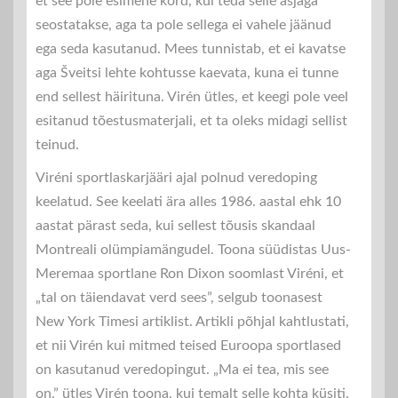
et see pole esimene kord, kui teda selle asjaga
seostatakse, aga ta pole sellega ei vahele jäänud
ega seda kasutanud. Mees tunnistab, et ei kavatse
aga Šveitsi lehte kohtusse kaevata, kuna ei tunne
end sellest häirituna. Virén ütles, et keegi pole veel
esitanud tõestusmaterjali, et ta oleks midagi sellist
teinud.
Viréni sportlaskarjääri ajal polnud veredoping
keelatud. See keelati ära alles 1986. aastal ehk 10
aastat pärast seda, kui sellest tõusis skandaal
Montreali olümpiamängudel. Toona süüdistas Uus-
Meremaa sportlane Ron Dixon soomlast Viréni, et
„tal on täiendavat verd sees”, selgub toonasest
New York Timesi artiklist. Artikli põhjal kahtlustati,
et nii Virén kui mitmed teised Euroopa sportlased
on kasutanud veredopingut. „Ma ei tea, mis see
on,” ütles Virén toona, kui temalt selle kohta küsiti.