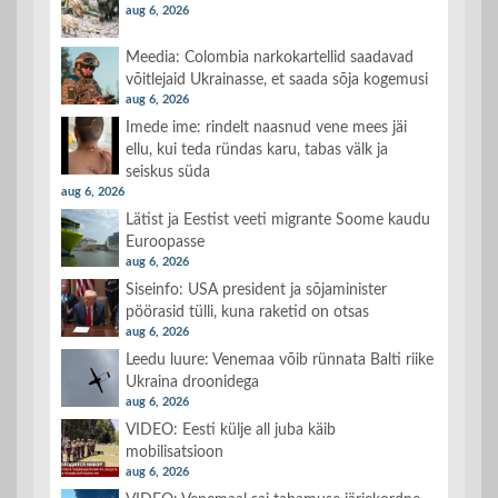
aug 6, 2026
Meedia: Colombia narkokartellid saadavad
võitlejaid Ukrainasse, et saada sõja kogemusi
aug 6, 2026
Imede ime: rindelt naasnud vene mees jäi
ellu, kui teda ründas karu, tabas välk ja
seiskus süda
aug 6, 2026
Lätist ja Eestist veeti migrante Soome kaudu
Euroopasse
aug 6, 2026
Siseinfo: USA president ja sõjaminister
pöörasid tülli, kuna raketid on otsas
aug 6, 2026
Leedu luure: Venemaa võib rünnata Balti riike
Ukraina droonidega
aug 6, 2026
VIDEO: Eesti külje all juba käib
mobilisatsioon
aug 6, 2026