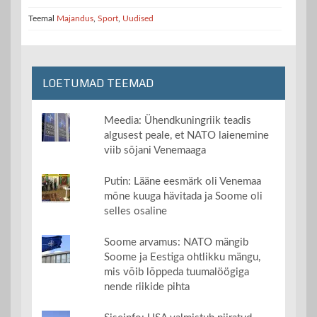
Teemal
Majandus
,
Sport
,
Uudised
LOETUMAD TEEMAD
Meedia: Ühendkuningriik teadis
algusest peale, et NATO laienemine
viib sõjani Venemaaga
Putin: Lääne eesmärk oli Venemaa
mõne kuuga hävitada ja Soome oli
selles osaline
Soome arvamus: NATO mängib
Soome ja Eestiga ohtlikku mängu,
mis võib lõppeda tuumalöögiga
nende riikide pihta