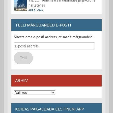
VIDEO: Venemaal sai tabamuse järjekordne
naftatehas
aug 6, 2026
TELLI MÄRGUANDED E-POSTI
Sisesta oma e-posti aadress, et saada märguandeid.
E-
posti
aadress
Telli
ARHIIV
Arhiiv
KUIDAS PAIGALDADA EESTINENI ÄPP