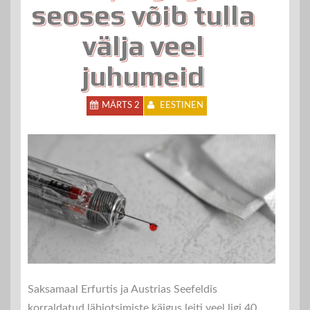
seoses võib tulla
välja veel
juhumeid
MÄRTS 2
EESTINEN
Saksamaal Erfurtis ja Austrias Seefeldis
korraldatud läbiotsimiste käigus leiti veel ligi 40