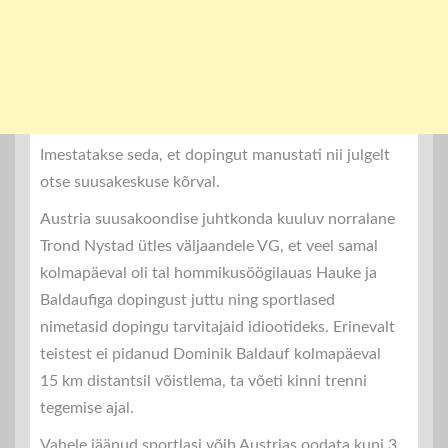
Imestatakse seda, et dopingut manustati nii julgelt
otse suusakeskuse kõrval.
Austria suusakoondise juhtkonda kuuluv norralane
Trond Nystad ütles väljaandele VG, et veel samal
kolmapäeval oli tal hommikusöögilauas Hauke ja
Baldaufiga dopingust juttu ning sportlased
nimetasid dopingu tarvitajaid idiootideks. Erinevalt
teistest ei pidanud Dominik Baldauf kolmapäeval
15 km distantsil võistlema, ta võeti kinni trenni
tegemise ajal.
Vahele jäänud sportlasi võib Austrias oodata kuni 3