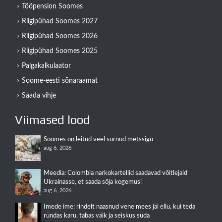
Tööpension Soomes
Riigipühad Soomes 2027
Riigipühad Soomes 2026
Riigipühad Soomes 2025
Palgakalkulaator
Soome-eesti sõnaraamat
Saada vihje
Viimased lood
Soomes on leitud veel surnud metssigu
aug 6, 2026
Meedia: Colombia narkokartellid saadavad võitlejaid
Ukrainasse, et saada sõja kogemusi
aug 6, 2026
Imede ime: rindelt naasnud vene mees jäi ellu, kui teda
ründas karu, tabas välk ja seiskus süda