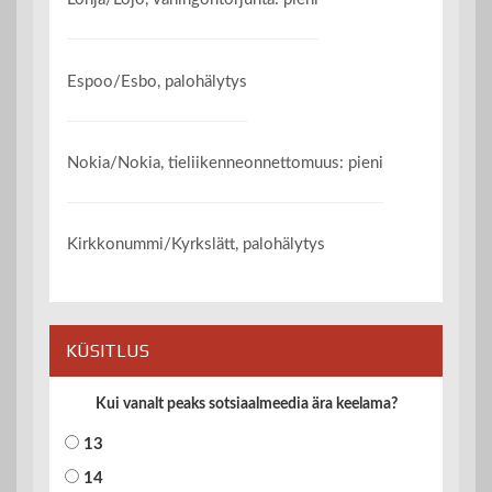
Espoo/Esbo, palohälytys
Nokia/Nokia, tieliikenneonnettomuus: pieni
Kirkkonummi/Kyrkslätt, palohälytys
KÜSITLUS
Kui vanalt peaks sotsiaalmeedia ära keelama?
13
14