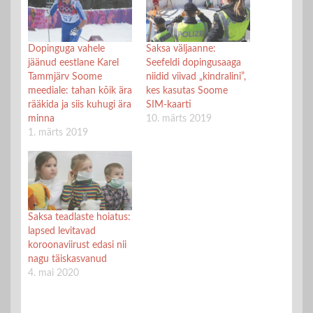
Dopinguga vahele
Saksa väljaanne:
jäänud eestlane Karel
Seefeldi dopingusaaga
Tammjärv Soome
niidid viivad „kindralini”,
meediale: tahan kõik ära
kes kasutas Soome
rääkida ja siis kuhugi ära
SIM-kaarti
minna
10. märts 2019
1. märts 2019
Saksa teadlaste hoiatus:
lapsed levitavad
koroonaviirust edasi nii
nagu täiskasvanud
4. mai 2020