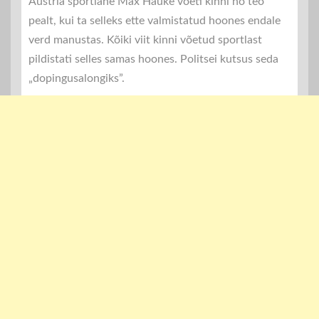
Austria sportlane Max Hauke võeti kinni nö teo
pealt, kui ta selleks ette valmistatud hoones endale
verd manustas. Kõiki viit kinni võetud sportlast
pildistati selles samas hoones. Politsei kutsus seda
„dopingusalongiks”.