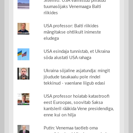
Siseinfo: USA valmistub piiratud
tuumasõjaks Venemaaga Balti
riikides
USA professor: Balti riikides
mängitakse ohtlikult inimeste
eludega
USA esindaja tunnistab, et Ukraina
sõda alustati USA rahaga
Ukraina sõjaline asjatundja: mingit
jõudude tasakaalu pole rindel
tekkinud - vaenlane liigub edasi
USA professor hoiatab katastroofi
eest Euroopas, soovitab Saksa
kantsleril rääkida Vene presidendiga,
enne kui on hilja
Putin: Venemaa taotleb oma