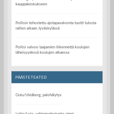
kauppakeskukseen
Poliisin tehostettu ajotapavalvonta tuotti tulosta
rallien aikaan Jyväskylässä
Poliisi valvoo taajamien liikennettä koulujen
läheisyydessä koulujen alkaessa
PÄÄSTETEATED
Oulu/Uleåborg, palohälytys
Lohja/Lojo, vahingontorjunta: pieni