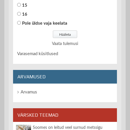
15
16
Pole üldse vaja keelata
Vaata tulemusi
Varasemad küsitlused
ARVAMUSED
Arvamus
VÄRSKED TEEMAD
Soomes on leitud veel surnud metssigu