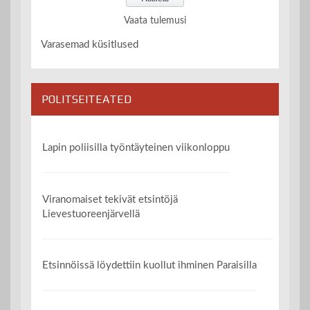
Vaata tulemusi
Varasemad küsitlused
POLITSEITEATED
Lapin poliisilla työntäyteinen viikonloppu
Viranomaiset tekivät etsintöjä
Lievestuoreenjärvellä
Etsinnöissä löydettiin kuollut ihminen Paraisilla