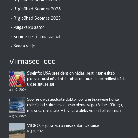
Riigipühad Soomes 2026
Riigipühad Soomes 2025
Palgakalkulaator
Soome-eesti sõnaraamat
Saada vihje
Viimased lood
Siseinfo: USA president on hädas, sest Iraan esitab
pidevalt uusi nõudmisi – ohus on tuumalepe, millest sõda
üldse alguse sai
aug 9, 2026
Soome õigusteaduste doktor politsei tegevuse kohta
rollerijuhti suhtes: see peab olema väga tõsine süütegu,
mis seda õigustaks – tagajärg oleks võinud olla surmav
aug 9, 2026
VIDEO: sõjalise värbamise safari Ukrainas
aug 9, 2026