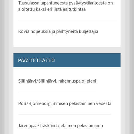
Tuusulassa tapahtuneesta pysäytystilanteesta on
aloitettu kaksi erillistä esitutkintaa
Kovia nopeuksia ja päihtyneitä kuljettajia
PÄÄSTETEATED
Siilinjärvi/Siilinjärvi, rakennuspalo: pieni
Pori/Björneborg, ihmisen pelastaminen vedestä
Järvenpää/Träskända, eläimen pelastaminen