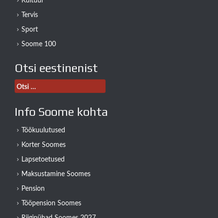
Kultuur
Tervis
Sport
Soome 100
Otsi eestinenist
Otsi:
Info Soome kohta
Töökuulutused
Korter Soomes
Lapsetoetused
Maksustamine Soomes
Pension
Tööpension Soomes
Riigipühad Soomes 2027