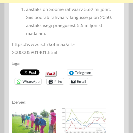
aastaks on Soome rahvaarv 5,62 miljonit.
Siis pöörab rahvaarv langusse ja on 2050.
aastaks isegi praegusest 5,5 miljonist
madalam.
https://www.is.fi/kotimaa/art-
2000005901401.html
Jaga:
Telegram
WhatsApp
Print
Email
Loe veel: