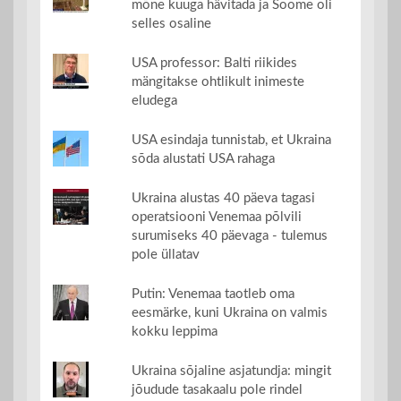
mõne kuuga hävitada ja Soome oli
selles osaline
USA professor: Balti riikides
mängitakse ohtlikult inimeste
eludega
USA esindaja tunnistab, et Ukraina
sõda alustati USA rahaga
Ukraina alustas 40 päeva tagasi
operatsiooni Venemaa põlvili
surumiseks 40 päevaga - tulemus
pole üllatav
Putin: Venemaa taotleb oma
eesmärke, kuni Ukraina on valmis
kokku leppima
Ukraina sõjaline asjatundja: mingit
jõudude tasakaalu pole rindel