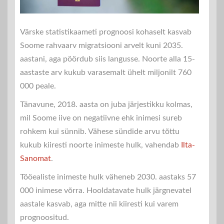
Värske statistikaameti prognoosi kohaselt kasvab
Soome rahvaarv migratsiooni arvelt kuni 2035.
aastani, aga pöördub siis langusse. Noorte alla 15-
aastaste arv kukub varasemalt ühelt miljonilt 760
000 peale.
Tänavune, 2018. aasta on juba järjestikku kolmas,
mil Soome iive on negatiivne ehk inimesi sureb
rohkem kui sünnib. Vähese sündide arvu tõttu
kukub kiiresti noorte inimeste hulk, vahendab
Ilta-
Sanomat
.
Tööealiste inimeste hulk väheneb 2030. aastaks 57
000 inimese võrra. Hooldatavate hulk järgnevatel
aastale kasvab, aga mitte nii kiiresti kui varem
prognoositud.