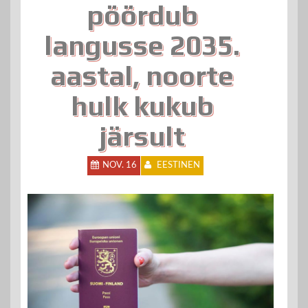
pöördub
langusse 2035.
aastal, noorte
hulk kukub
järsult
NOV. 16
EESTINEN