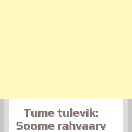
Tume tulevik:
Soome rahvaarv