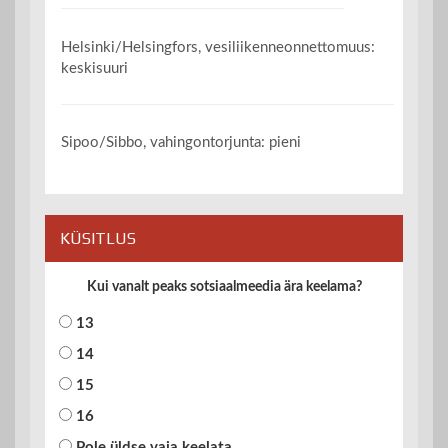
Helsinki/Helsingfors, vesiliikenneonnettomuus:
keskisuuri
Sipoo/Sibbo, vahingontorjunta: pieni
KÜSITLUS
Kui vanalt peaks sotsiaalmeedia ära keelama?
13
14
15
16
Pole üldse vaja keelata