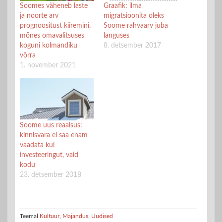
Soomes väheneb laste
Graafik: ilma
ja noorte arv
migratsioonita oleks
prognoositust kiiremini,
Soome rahvaarv juba
mõnes omavalitsuses
languses
koguni kolmandiku
8. detsember 2017
võrra
1. november 2021
Soome uus reaalsus:
kinnisvara ei saa enam
vaadata kui
investeeringut, vaid
kodu
23. detsember 2018
Teemal
Kultuur
,
Majandus
,
Uudised