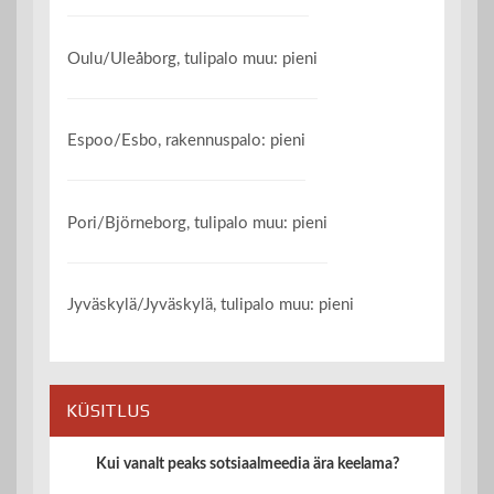
Oulu/Uleåborg, tulipalo muu: pieni
Espoo/Esbo, rakennuspalo: pieni
Pori/Björneborg, tulipalo muu: pieni
Jyväskylä/Jyväskylä, tulipalo muu: pieni
KÜSITLUS
Kui vanalt peaks sotsiaalmeedia ära keelama?