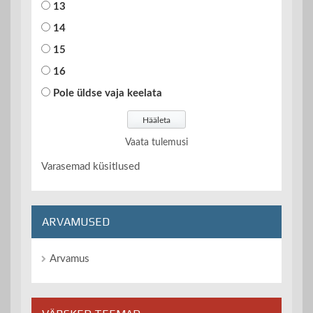
13
14
15
16
Pole üldse vaja keelata
Vaata tulemusi
Varasemad küsitlused
ARVAMUSED
Arvamus