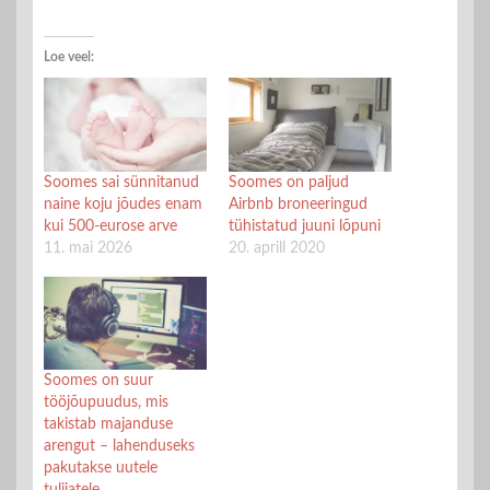
Loe veel:
Soomes sai sünnitanud
Soomes on paljud
naine koju jõudes enam
Airbnb broneeringud
kui 500-eurose arve
tühistatud juuni lõpuni
11. mai 2026
20. aprill 2020
Soomes on suur
tööjõupuudus, mis
takistab majanduse
arengut – lahenduseks
pakutakse uutele
tulijatele