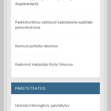
Alapitkäntiellä
Pankkikorttinsa väitetysti kadottaneita epäillään
petosrikoksista
Kemissä poltettu rakennus
Kadonnut marjastaja löytyi Simossa
PÄÄSTETEATED
Helsinki/Helsingfors, palohälytys