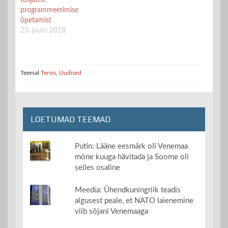
programmeerimise
õpetamist
25. juuni 2018
Teemal
Tervis
,
Uudised
LOETUMAD TEEMAD
Putin: Lääne eesmärk oli Venemaa
mõne kuuga hävitada ja Soome oli
selles osaline
Meedia: Ühendkuningriik teadis
algusest peale, et NATO laienemine
viib sõjani Venemaaga