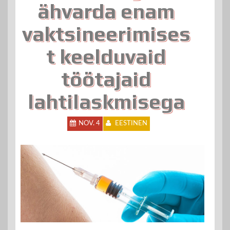
ähvarda enam
vaktsineerimises
t keelduvaid
töötajaid
lahtilaskmisega
NOV. 4
EESTINEN