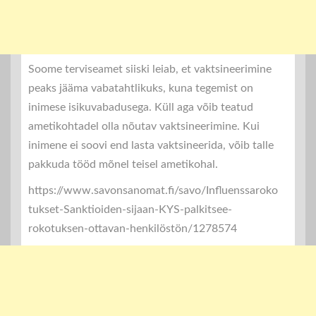
Soome terviseamet siiski leiab, et vaktsineerimine
peaks jääma vabatahtlikuks, kuna tegemist on
inimese isikuvabadusega. Küll aga võib teatud
ametikohtadel olla nõutav vaktsineerimine. Kui
inimene ei soovi end lasta vaktsineerida, võib talle
pakkuda tööd mõnel teisel ametikohal.
https://www.savonsanomat.fi/savo/Influenssaroko
tukset-Sanktioiden-sijaan-KYS-palkitsee-
rokotuksen-ottavan-henkilöstön/1278574