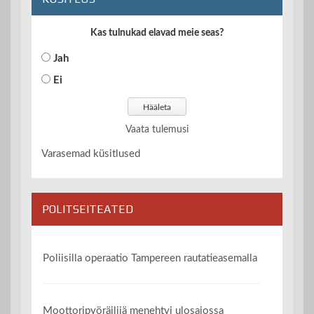
Kas tulnukad elavad meie seas?
Jah
Ei
Vaata tulemusi
Varasemad küsitlused
POLITSEITEATED
Poliisilla operaatio Tampereen rautatieasemalla
Moottoripyöräilijä menehtyi ulosajossa