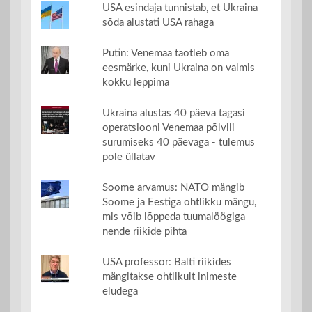
USA esindaja tunnistab, et Ukraina
sõda alustati USA rahaga
Putin: Venemaa taotleb oma
eesmärke, kuni Ukraina on valmis
kokku leppima
Ukraina alustas 40 päeva tagasi
operatsiooni Venemaa põlvili
surumiseks 40 päevaga - tulemus
pole üllatav
Soome arvamus: NATO mängib
Soome ja Eestiga ohtlikku mängu,
mis võib lõppeda tuumalöögiga
nende riikide pihta
USA professor: Balti riikides
mängitakse ohtlikult inimeste
eludega