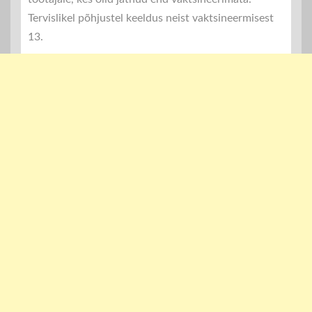
Tervislikel põhjustel keeldus neist vaktsineermisest
13.