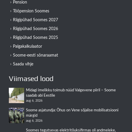
Pension
Tööpension Soomes
Riigipühad Soomes 2027
Riigipühad Soomes 2026
Riigipühad Soomes 2025
Palgakalkulaator
Soome-eesti sõnaraamat
Saada vihje
Viimased lood
Midagi imelikku toimub nüüd Valgevene piiril – Soome
saadab abi Eestile
aug 6, 2026
Soome asjatundja: Õhus on Vene sõjalise mobilisatsiooni
märgid
aug 6, 2026
Soomes tegutsevas elektritõuksifirmas oli andmeleke,