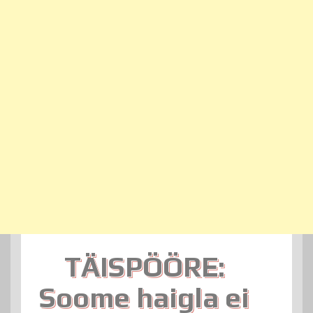
TÄISPÖÖRE:
Soome haigla ei