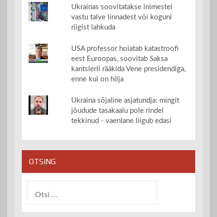
Ukrainas soovitatakse inimestel
vastu talve linnadest või koguni
riigist lahkuda
USA professor hoiatab katastroofi
eest Euroopas, soovitab Saksa
kantsleril rääkida Vene presidendiga,
enne kui on hilja
Ukraina sõjaline asjatundja: mingit
jõudude tasakaalu pole rindel
tekkinud - vaenlane liigub edasi
OTSING
Otsi: