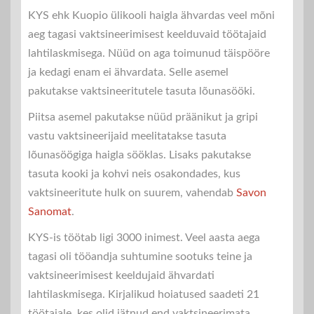
KYS ehk Kuopio ülikooli haigla ähvardas veel mõni
aeg tagasi vaktsineerimisest keelduvaid töötajaid
lahtilaskmisega. Nüüd on aga toimunud täispööre
ja kedagi enam ei ähvardata. Selle asemel
pakutakse vaktsineeritutele tasuta lõunasööki.
Piitsa asemel pakutakse nüüd präänikut ja gripi
vastu vaktsineerijaid meelitatakse tasuta
lõunasöögiga haigla sööklas. Lisaks pakutakse
tasuta kooki ja kohvi neis osakondades, kus
vaktsineeritute hulk on suurem, vahendab
Savon
Sanomat
.
KYS-is töötab ligi 3000 inimest. Veel aasta aega
tagasi oli tööandja suhtumine sootuks teine ja
vaktsineerimisest keeldujaid ähvardati
lahtilaskmisega. Kirjalikud hoiatused saadeti 21
töötajale, kes olid jätnud end vaktsineerimata.