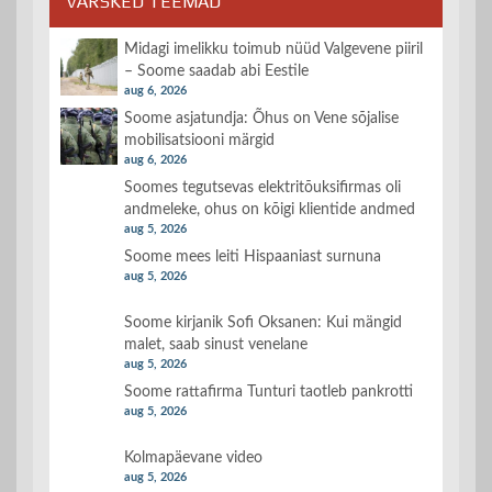
VÄRSKED TEEMAD
Midagi imelikku toimub nüüd Valgevene piiril
– Soome saadab abi Eestile
aug 6, 2026
Soome asjatundja: Õhus on Vene sõjalise
mobilisatsiooni märgid
aug 6, 2026
Soomes tegutsevas elektritõuksifirmas oli
andmeleke, ohus on kõigi klientide andmed
aug 5, 2026
Soome mees leiti Hispaaniast surnuna
aug 5, 2026
Soome kirjanik Sofi Oksanen: Kui mängid
malet, saab sinust venelane
aug 5, 2026
Soome rattafirma Tunturi taotleb pankrotti
aug 5, 2026
Kolmapäevane video
aug 5, 2026