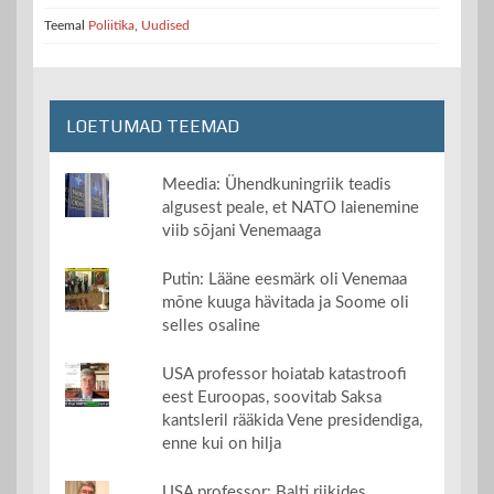
Arhangelskis, et Soome
Teemal
Poliitika
,
Uudised
korraldab Arktika riikide
tippkohtumise järgmise
kahe aasta sees.…
LOETUMAD TEEMAD
Meedia: Ühendkuningriik teadis
algusest peale, et NATO laienemine
viib sõjani Venemaaga
Putin: Lääne eesmärk oli Venemaa
mõne kuuga hävitada ja Soome oli
selles osaline
USA professor hoiatab katastroofi
eest Euroopas, soovitab Saksa
kantsleril rääkida Vene presidendiga,
enne kui on hilja
USA professor: Balti riikides