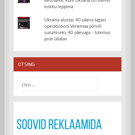
eesmärke, kuni Ukraina on valmis
kokku leppima
Ukraina alustas 40 päeva tagasi
operatsiooni Venemaa põlvili
surumiseks 40 päevaga - tulemus
pole üllatav
OTSING
Otsi: