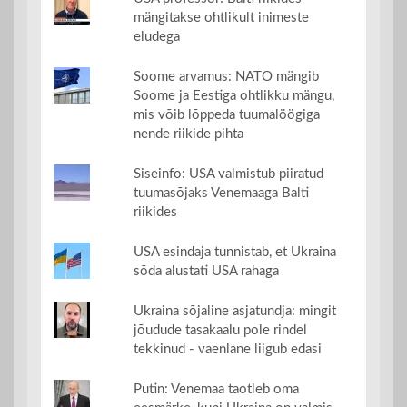
mängitakse ohtlikult inimeste
eludega
Soome arvamus: NATO mängib
Soome ja Eestiga ohtlikku mängu,
mis võib lõppeda tuumalöögiga
nende riikide pihta
Siseinfo: USA valmistub piiratud
tuumasõjaks Venemaaga Balti
riikides
USA esindaja tunnistab, et Ukraina
sõda alustati USA rahaga
Ukraina sõjaline asjatundja: mingit
jõudude tasakaalu pole rindel
tekkinud - vaenlane liigub edasi
Putin: Venemaa taotleb oma