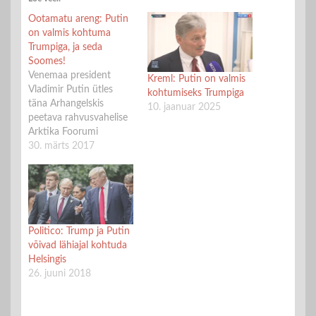
Ootamatu areng: Putin
on valmis kohtuma
Trumpiga, ja seda
Soomes!
Venemaa president
Kreml: Putin on valmis
Vladimir Putin ütles
kohtumiseks Trumpiga
täna Arhangelskis
10. jaanuar 2025
peetava rahvusvahelise
Arktika Foorumi
pressikonverentsil, et on
30. märts 2017
valmis kohtuma USA
presidendi Donald
Trumpiga. Kahe
presidendi kohtumine
võiks Putini väitel
toimuda Arktilise
Politico: Trump ja Putin
nõukogu
võivad lähiajal kohtuda
tippkohtumisel,
Helsingis
vahendab Helsingin
26. juuni 2018
Sanomat. Soome
president Sauli Niinistö
kinnitas täna