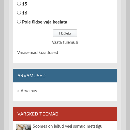
15
16
Pole üldse vaja keelata
Vaata tulemusi
Varasemad küsitlused
ARVAMUSED
Arvamus
VÄRSKED TEEMAD
Soomes on leitud veel surnud metssigu