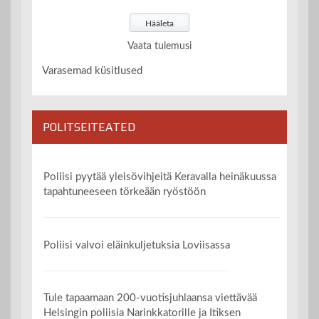
Vaata tulemusi
Varasemad küsitlused
POLITSEITEATED
Poliisi pyytää yleisövihjeitä Keravalla heinäkuussa
tapahtuneeseen törkeään ryöstöön
Poliisi valvoi eläinkuljetuksia Loviisassa
Tule tapaamaan 200-vuotisjuhlaansa viettävää
Helsingin poliisia Narinkkatorille ja Itiksen