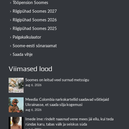
Tööpension Soomes
Riigipühad Soomes 2027
Riigipühad Soomes 2026
Riigipühad Soomes 2025
Palgakalkulaator
Soome-eesti sõnaraamat
Saada vihje
Viimased lood
Soomes on leitud veel surnud metssigu
aug 6, 2026
Meedia: Colombia narkokartellid saadavad võitlejaid
Ukrainasse, et saada sõja kogemusi
aug 6, 2026
Imede ime: rindelt naasnud vene mees jäi ellu, kui teda
ründas karu, tabas välk ja seiskus süda