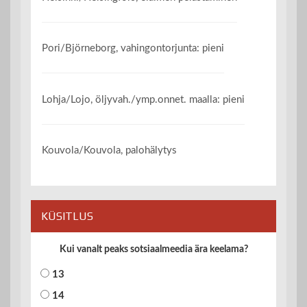
Pori/Björneborg, vahingontorjunta: pieni
Lohja/Lojo, öljyvah./ymp.onnet. maalla: pieni
Kouvola/Kouvola, palohälytys
KÜSITLUS
Kui vanalt peaks sotsiaalmeedia ära keelama?
13
14