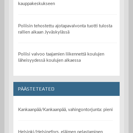
kauppakeskukseen
Poliisin tehostettu ajotapavalvonta tuotti tulosta
rallien aikaan Jyväskylässä
Poliisi valvoo taajamien liikennettä koulujen
läheisyydessä koulujen alkaessa
PÄÄSTETEATED
Kankaanpää/Kankaanpää, vahingontorjunta: pieni
Helsinki/Helsingfors, eläimen pelastaminen