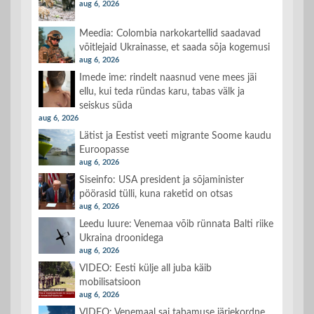
aug 6, 2026
Meedia: Colombia narkokartellid saadavad
võitlejaid Ukrainasse, et saada sõja kogemusi
aug 6, 2026
Imede ime: rindelt naasnud vene mees jäi
ellu, kui teda ründas karu, tabas välk ja
seiskus süda
aug 6, 2026
Lätist ja Eestist veeti migrante Soome kaudu
Euroopasse
aug 6, 2026
Siseinfo: USA president ja sõjaminister
pöörasid tülli, kuna raketid on otsas
aug 6, 2026
Leedu luure: Venemaa võib rünnata Balti riike
Ukraina droonidega
aug 6, 2026
VIDEO: Eesti külje all juba käib
mobilisatsioon
aug 6, 2026
VIDEO: Venemaal sai tabamuse järjekordne