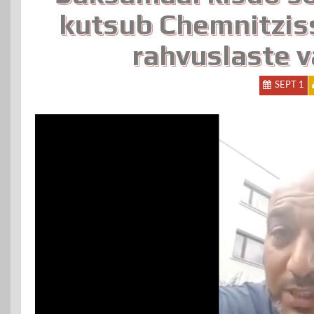
kutsub Chemnitzis
rahvuslaste v
SEPT 1