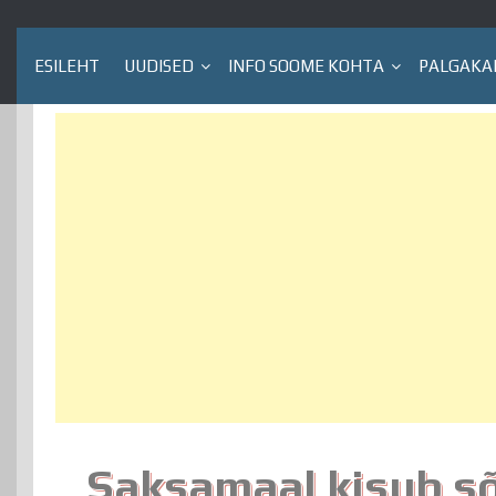
ESILEHT
UUDISED
INFO SOOME KOHTA
PALGAKA
Saksamaal kisub sõj