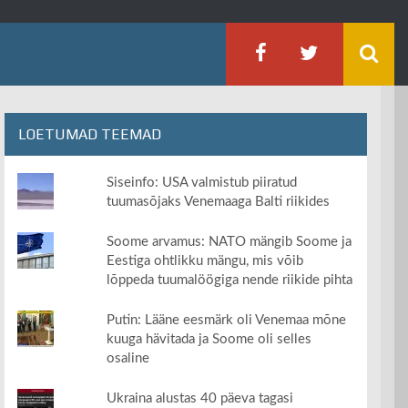
LOETUMAD TEEMAD
Siseinfo: USA valmistub piiratud
tuumasõjaks Venemaaga Balti riikides
Soome arvamus: NATO mängib Soome ja
Eestiga ohtlikku mängu, mis võib
lõppeda tuumalöögiga nende riikide pihta
Putin: Lääne eesmärk oli Venemaa mõne
kuuga hävitada ja Soome oli selles
osaline
Ukraina alustas 40 päeva tagasi