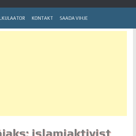
LKULAATOR
KONTAKT
SAADA VIHJE
aks: islamiaktivist