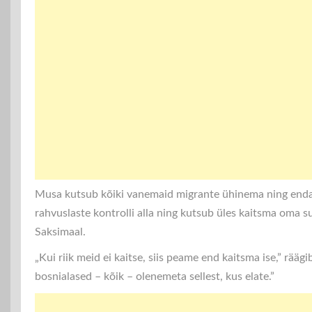
Musa kutsub kõiki vanemaid migrante ühinema ning enda 
rahvuslaste kontrolli alla ning kutsub üles kaitsma oma 
Saksimaal.
„Kui riik meid ei kaitse, siis peame end kaitsma ise,” rää
bosnialased – kõik – olenemeta sellest, kus elate.”