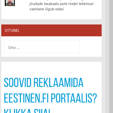
jõudude tasakaalu pole rindel tekkinud -
vaenlane liigub edasi
OTSING
Otsi: