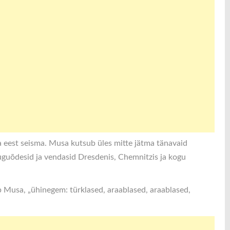
eest seisma. Musa kutsub üles mitte jätma tänavaid
suguõdesid ja vendasid Dresdenis, Chemnitzis ja kogu
gib Musa, „ühinegem: türklased, araablased, araablased,