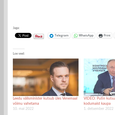
Jaga:
Telegram
WhatsApp
Print
Loe veel:
Leedu välisminister kutsub üles Venemaal
VIDEO: Putin kutsu
võimu vahetama
kodumaist kaupa
10. mai 2022
1. detsember 2022