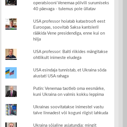
operatsiooni Venemaa põlvili surumiseks
40 päevaga - tulemus pole üllatav
USA professor hoiatab katastroofi eest
Euroopas, soovitab Saksa kantsleril
rääkida Vene presidendiga, enne kui on
hilja
USA professor: Balti riikides mängitakse
ohtlikult inimeste eludega
USA esindaja tunnistab, et Ukraina sõda
alustati USA rahaga
Putin: Venemaa taotleb oma eesmärke,
kuni Ukraina on valmis kokku leppima
Ukrainas soovitatakse inimestel vastu
talve linnadest või koguni riigist lahkuda
Ukraina sõjaline asjatundja: mingit