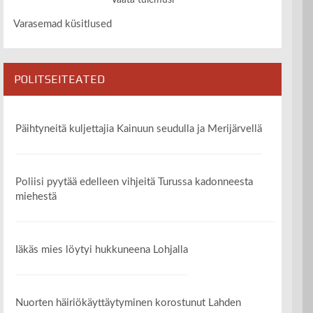
Vaata tulemusi
Varasemad küsitlused
POLITSEITEATED
Päihtyneitä kuljettajia Kainuun seudulla ja Merijärvellä
Poliisi pyytää edelleen vihjeitä Turussa kadonneesta
miehestä
Iäkäs mies löytyi hukkuneena Lohjalla
Nuorten häiriökäyttäytyminen korostunut Lahden