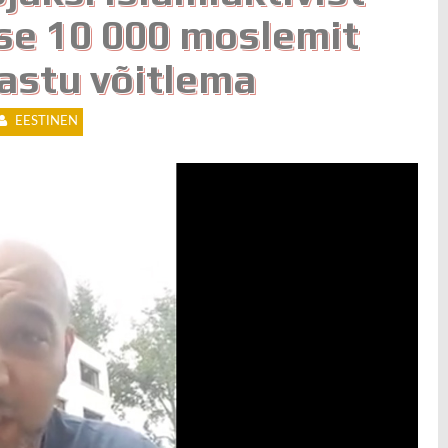
se 10 000 moslemit
astu võitlema
EESTINEN