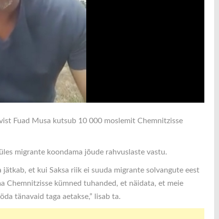
tivist Fuad Musa kutsub 10 000 moslemit Chemnitzisse
 üles migrante koondama jõude rahvuslaste vastu.
ätkab, et kui Saksa riik ei suuda migrante solvangute eest
ma Chemnitzisse kümned tuhanded, et näidata, et meie
da tänavaid taga aetakse,” lisab ta.