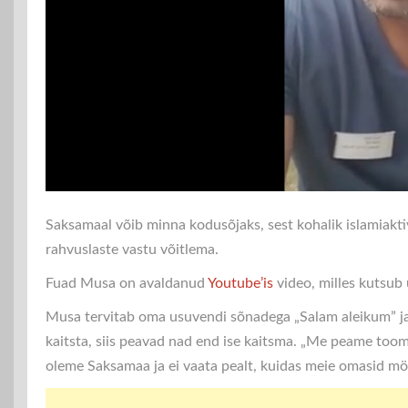
Saksamaal võib minna kodusõjaks, sest kohalik islamiak
rahvuslaste vastu võitlema.
Fuad Musa on avaldanud
Youtube’is
video, milles kutsub
Musa tervitab oma usuvendi sõnadega „Salam aleikum” ja j
kaitsta, siis peavad nad end ise kaitsma. „Me peame too
oleme Saksamaa ja ei vaata pealt, kuidas meie omasid möö