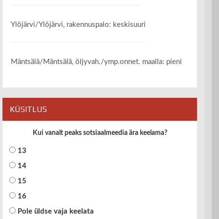
Ylöjärvi/Ylöjärvi, rakennuspalo: keskisuuri
Mäntsälä/Mäntsälä, öljyvah./ymp.onnet. maalla: pieni
KÜSITLUS
Kui vanalt peaks sotsiaalmeedia ära keelama?
13
14
15
16
Pole üldse vaja keelata