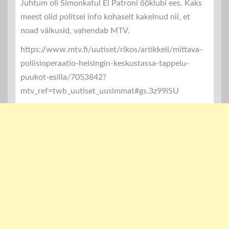
Juhtum oli Simonkatul El Patroni ööklubi ees. Kaks
meest olid politsei info kohaselt kakelnud nii, et
noad välkusid, vahendab MTV.
https://www.mtv.fi/uutiset/rikos/artikkeli/mittava-
poliisioperaatio-helsingin-keskustassa-tappelu-
puukot-esilla/7053842?
mtv_ref=twb_uutiset_uusimmat#gs.3z99iSU