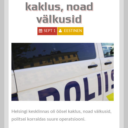
kaklus, noad
välkusid
SEPT 1
EESTINEN
Helsingi kesklinnas oli öösel kaklus, noad välkusid,
politsei korraldas suure operatsiooni.