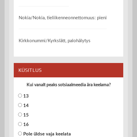
Nokia/Nokia, tieliikenneonnettomuus: pieni
Kirkkonummi/Kyrkslätt, palohälytys
KÜSITLUS
Kui vanalt peaks sotsiaalmeedia ära keelama?
13
14
15
16
Pole üldse vaja keelata