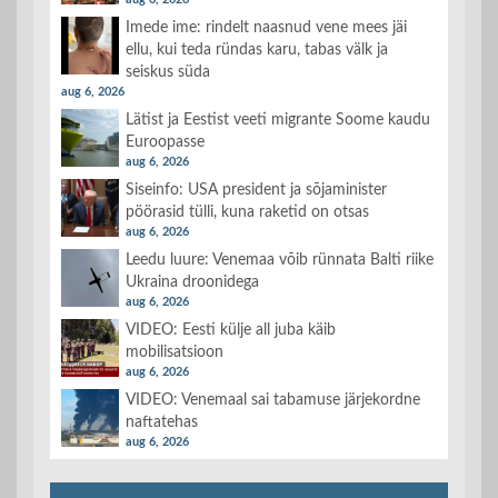
Imede ime: rindelt naasnud vene mees jäi
ellu, kui teda ründas karu, tabas välk ja
seiskus süda
aug 6, 2026
Lätist ja Eestist veeti migrante Soome kaudu
Euroopasse
aug 6, 2026
Siseinfo: USA president ja sõjaminister
pöörasid tülli, kuna raketid on otsas
aug 6, 2026
Leedu luure: Venemaa võib rünnata Balti riike
Ukraina droonidega
aug 6, 2026
VIDEO: Eesti külje all juba käib
mobilisatsioon
aug 6, 2026
VIDEO: Venemaal sai tabamuse järjekordne
naftatehas
aug 6, 2026