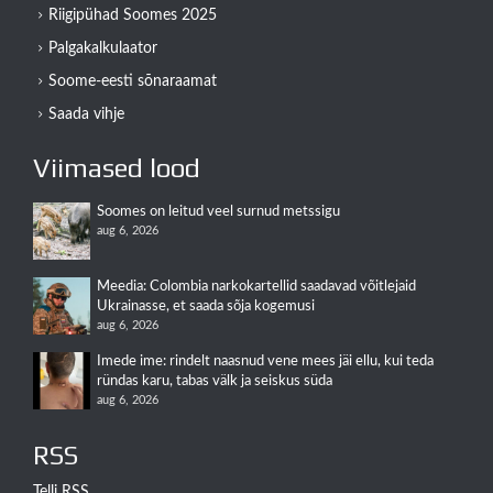
Riigipühad Soomes 2025
Palgakalkulaator
Soome-eesti sõnaraamat
Saada vihje
Viimased lood
Soomes on leitud veel surnud metssigu
aug 6, 2026
Meedia: Colombia narkokartellid saadavad võitlejaid
Ukrainasse, et saada sõja kogemusi
aug 6, 2026
Imede ime: rindelt naasnud vene mees jäi ellu, kui teda
ründas karu, tabas välk ja seiskus süda
aug 6, 2026
RSS
Telli RSS