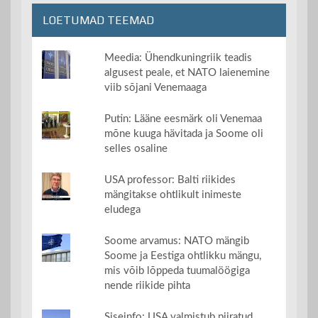
LOETUMAD TEEMAD
Meedia: Ühendkuningriik teadis
algusest peale, et NATO laienemine
viib sõjani Venemaaga
Putin: Lääne eesmärk oli Venemaa
mõne kuuga hävitada ja Soome oli
selles osaline
USA professor: Balti riikides
mängitakse ohtlikult inimeste
eludega
Soome arvamus: NATO mängib
Soome ja Eestiga ohtlikku mängu,
mis võib lõppeda tuumalöögiga
nende riikide pihta
Siseinfo: USA valmistub piiratud