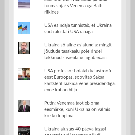
tuumasõjaks Venemaaga Balti
riikides
USA esindaja tunnistab, et Ukraina
sõda alustati USA rahaga
Ukraina sõjaline asjatundja: mingit
jõudude tasakaalu pole rindel
tekkinud - vaenlane liigub edasi
USA professor hoiatab katastroofi
eest Euroopas, soovitab Saksa
kantsleril rääkida Vene presidendiga,
enne kui on hilja
Putin: Venemaa taotleb oma
eesmärke, kuni Ukraina on valmis
kokku leppima
Ukraina alustas 40 päeva tagasi