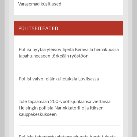
Varasemad küsitlused
POLITSEITEATED
Poliisi pyytää yleisövihjeitä Keravalla heinäkuussa
tapahtuneeseen törkeään ryöstöön
Poliisi valvoi eläinkuljetuksia Loviisassa
Tule tapaamaan 200-vuotisjuhlaansa viettävää
Helsingin poliisia Narinkkatorille ja Itiksen
kauppakeskukseen