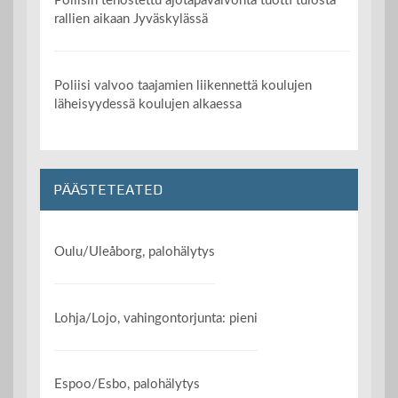
Poliisin tehostettu ajotapavalvonta tuotti tulosta
rallien aikaan Jyväskylässä
Poliisi valvoo taajamien liikennettä koulujen
läheisyydessä koulujen alkaessa
PÄÄSTETEATED
Oulu/Uleåborg, palohälytys
Lohja/Lojo, vahingontorjunta: pieni
Espoo/Esbo, palohälytys