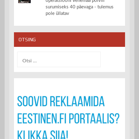
operatsiooni Venemaa põlvili
surumiseks 40 päevaga - tulemus
pole üllatav
OTSING
Otsi: