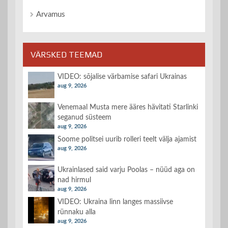
Arvamus
VÄRSKED TEEMAD
VIDEO: sõjalise värbamise safari Ukrainas
aug 9, 2026
Venemaal Musta mere ääres hävitati Starlinki
seganud süsteem
aug 9, 2026
Soome politsei uurib rolleri teelt välja ajamist
aug 9, 2026
Ukrainlased said varju Poolas – nüüd aga on
nad hirmul
aug 9, 2026
VIDEO: Ukraina linn langes massiivse
rünnaku alla
aug 9, 2026