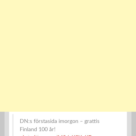
DN:s förstasida imorgon – grattis
Finland 100 år!