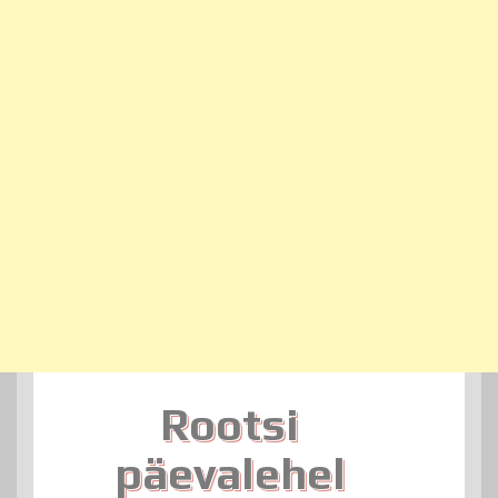
Rootsi
päevalehel