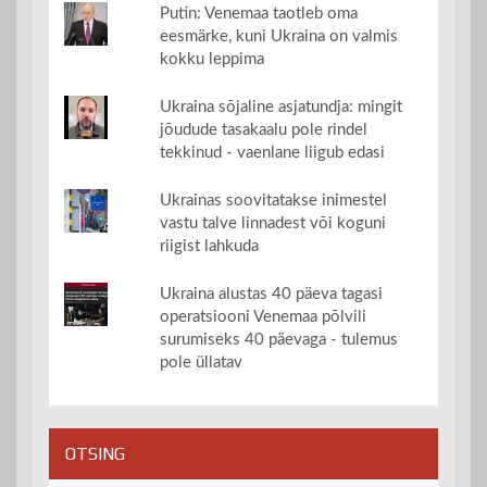
Putin: Venemaa taotleb oma
eesmärke, kuni Ukraina on valmis
kokku leppima
Ukraina sõjaline asjatundja: mingit
jõudude tasakaalu pole rindel
tekkinud - vaenlane liigub edasi
Ukrainas soovitatakse inimestel
vastu talve linnadest või koguni
riigist lahkuda
Ukraina alustas 40 päeva tagasi
operatsiooni Venemaa põlvili
surumiseks 40 päevaga - tulemus
pole üllatav
OTSING