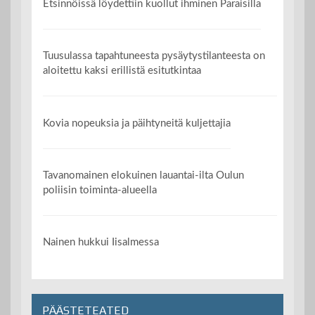
Etsinnöissä löydettiin kuollut ihminen Paraisilla
Tuusulassa tapahtuneesta pysäytystilanteesta on
aloitettu kaksi erillistä esitutkintaa
Kovia nopeuksia ja päihtyneitä kuljettajia
Tavanomainen elokuinen lauantai-ilta Oulun
poliisin toiminta-alueella
Nainen hukkui Iisalmessa
PÄÄSTETEATED