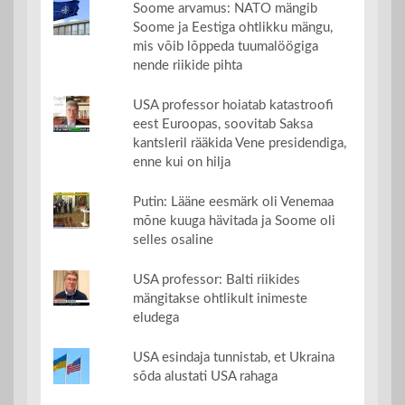
Soome arvamus: NATO mängib
Soome ja Eestiga ohtlikku mängu,
mis võib lõppeda tuumalöögiga
nende riikide pihta
USA professor hoiatab katastroofi
eest Euroopas, soovitab Saksa
kantsleril rääkida Vene presidendiga,
enne kui on hilja
Putin: Lääne eesmärk oli Venemaa
mõne kuuga hävitada ja Soome oli
selles osaline
USA professor: Balti riikides
mängitakse ohtlikult inimeste
eludega
USA esindaja tunnistab, et Ukraina
sõda alustati USA rahaga