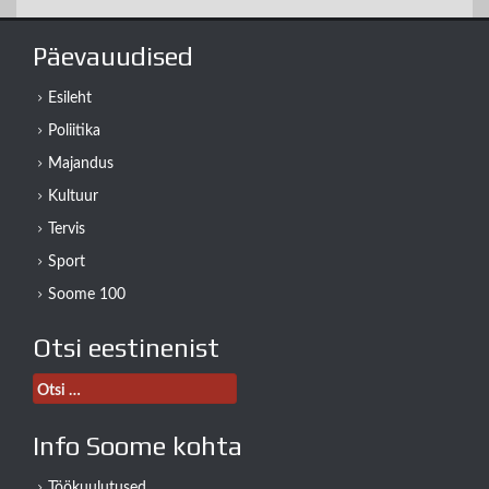
Päevauudised
Esileht
Poliitika
Majandus
Kultuur
Tervis
Sport
Soome 100
Otsi eestinenist
Otsi:
Info Soome kohta
Töökuulutused