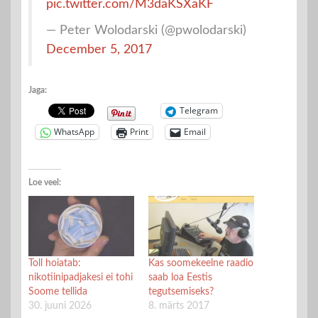
pic.twitter.com/M3daKSXaKF
— Peter Wolodarski (@pwolodarski)
December 5, 2017
Jaga:
Telegram
WhatsApp
Print
Email
Loe veel:
Toll hoiatab:
Kas soomekeelne raadio
nikotiinipadjakesi ei tohi
saab loa Eestis
Soome tellida
tegutsemiseks?
30. juuni 2026
8. märts 2017