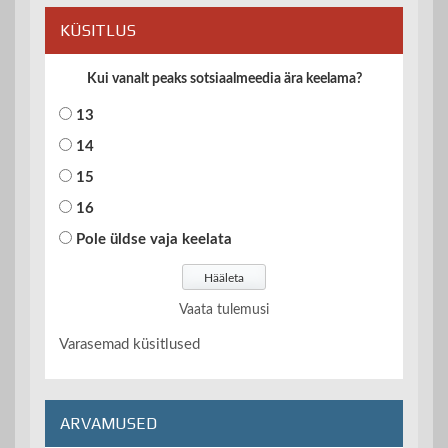
KÜSITLUS
Kui vanalt peaks sotsiaalmeedia ära keelama?
13
14
15
16
Pole üldse vaja keelata
Vaata tulemusi
Varasemad küsitlused
ARVAMUSED