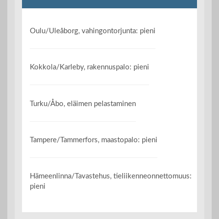
Oulu/Uleåborg, vahingontorjunta: pieni
Kokkola/Karleby, rakennuspalo: pieni
Turku/Åbo, eläimen pelastaminen
Tampere/Tammerfors, maastopalo: pieni
Hämeenlinna/Tavastehus, tieliikenneonnettomuus:
pieni