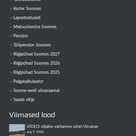
Korter Soomes
Lapsetoetused
Maksustamine Soomes
Pension
Tööpension Soomes
Riigipühad Soomes 2027
Riigipühad Soomes 2026
Riigipühad Soomes 2025
Palgakalkulaator
Soome-eesti sõnaraamat
Saada vihje
Viimased lood
VIDEO: sõjalise värbamise safari Ukrainas
aug 9, 2026