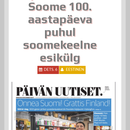
Soome 100.
aastapäeva
puhul
soomekeelne
esikülg
DETS. 6
EESTINEN