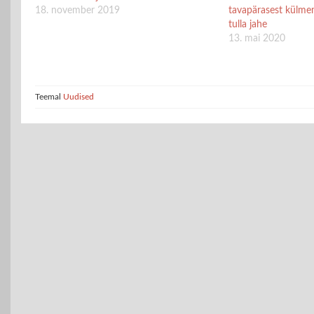
18. november 2019
tavapärasest külmem
tulla jahe
13. mai 2020
Teemal
Uudised