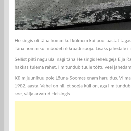
Helsingis oli täna hommikul külmem kui pool aastat tagasi
Täna hommikul mõõdeti 6 kraadi sooja. Lisaks jahedale ilm
Sellist pilti nagu ülal nägi täna Helsingis lehelugeja Eija
hakkas tulema rahet. Ilm tundub tuule tõttu veel jahedam
Külm juunikuu pole Lõuna-Soomes enam haruldus. Viimati 
1982. aasta. Vahel on nii, et sooja küll on, aga ilm tundu
soe, välja arvatud Helsingis.