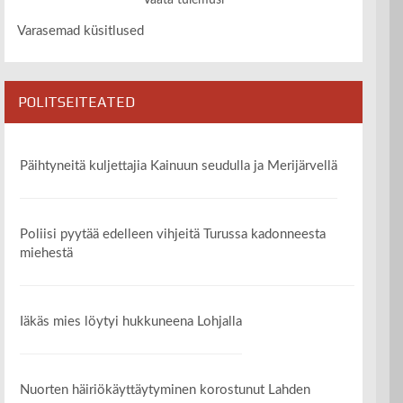
Vaata tulemusi
Varasemad küsitlused
POLITSEITEATED
Päihtyneitä kuljettajia Kainuun seudulla ja Merijärvellä
Poliisi pyytää edelleen vihjeitä Turussa kadonneesta
miehestä
Iäkäs mies löytyi hukkuneena Lohjalla
Nuorten häiriökäyttäytyminen korostunut Lahden