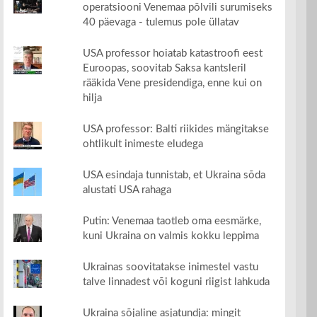
operatsiooni Venemaa põlvili surumiseks
40 päevaga - tulemus pole üllatav
USA professor hoiatab katastroofi eest
Euroopas, soovitab Saksa kantsleril
rääkida Vene presidendiga, enne kui on
hilja
USA professor: Balti riikides mängitakse
ohtlikult inimeste eludega
USA esindaja tunnistab, et Ukraina sõda
alustati USA rahaga
Putin: Venemaa taotleb oma eesmärke,
kuni Ukraina on valmis kokku leppima
Ukrainas soovitatakse inimestel vastu
talve linnadest või koguni riigist lahkuda
Ukraina sõjaline asjatundja: mingit