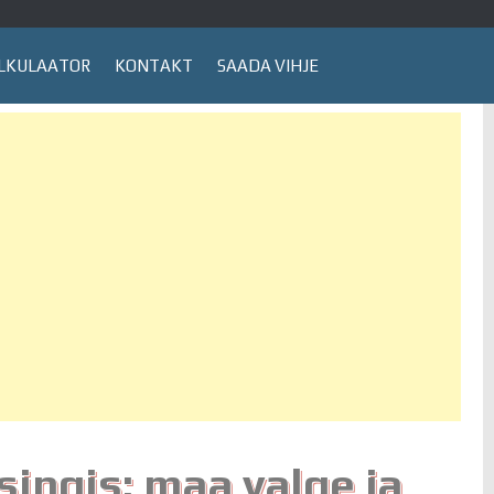
LKULAATOR
KONTAKT
SAADA VIHJE
singis: maa valge ja