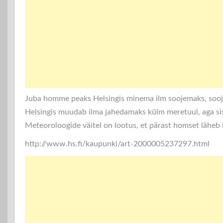
Juba homme peaks Helsingis minema ilm soojemaks, sooja 
Helsingis muudab ilma jahedamaks külm meretuul, aga sis
Meteoroloogide väitel on lootus, et pärast homset läheb
http://www.hs.fi/kaupunki/art-2000005237297.html