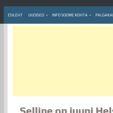
ESILEHT
UUDISED
INFO SOOME KOHTA
PALGAKA
Selline on juuni Hel