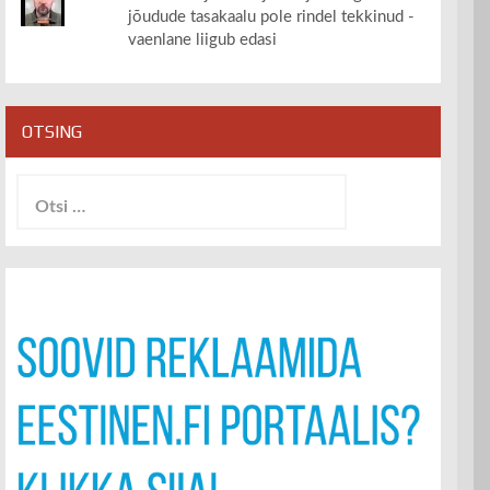
jõudude tasakaalu pole rindel tekkinud -
vaenlane liigub edasi
OTSING
Otsi: