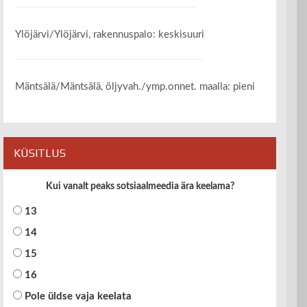
Ylöjärvi/Ylöjärvi, rakennuspalo: keskisuuri
Mäntsälä/Mäntsälä, öljyvah./ymp.onnet. maalla: pieni
KÜSITLUS
Kui vanalt peaks sotsiaalmeedia ära keelama?
13
14
15
16
Pole üldse vaja keelata