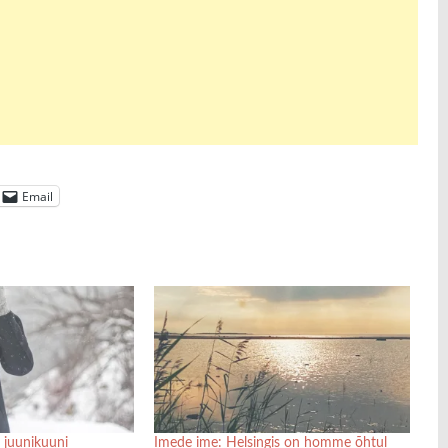
Email
 juunikuuni
Imede ime: Helsingis on homme õhtul