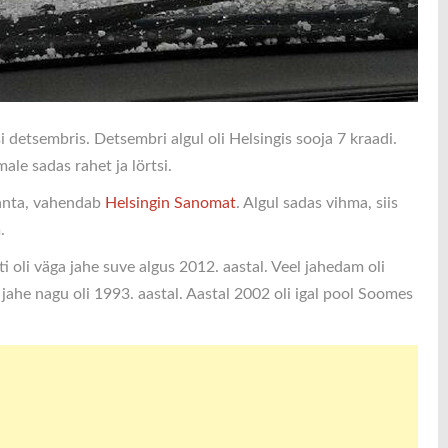
 detsembris. Detsembri algul oli Helsingis sooja 7 kraadi.
ale sadas rahet ja lörtsi.
 Ranta, vahendab
Helsingin Sanomat
. Algul sadas vihma, siis
.
oli väga jahe suve algus 2012. aastal. Veel jahedam oli
b jahe nagu oli 1993. aastal. Aastal 2002 oli igal pool Soomes