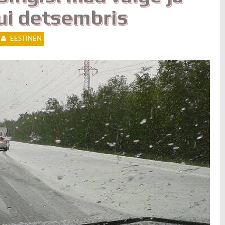
ui detsembris
EESTINEN