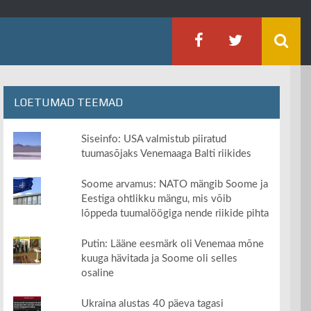
LOETUMAD TEEMAD
Siseinfo: USA valmistub piiratud
tuumasõjaks Venemaaga Balti riikides
Soome arvamus: NATO mängib Soome ja
Eestiga ohtlikku mängu, mis võib
lõppeda tuumalöögiga nende riikide pihta
Putin: Lääne eesmärk oli Venemaa mõne
kuuga hävitada ja Soome oli selles
osaline
Ukraina alustas 40 päeva tagasi