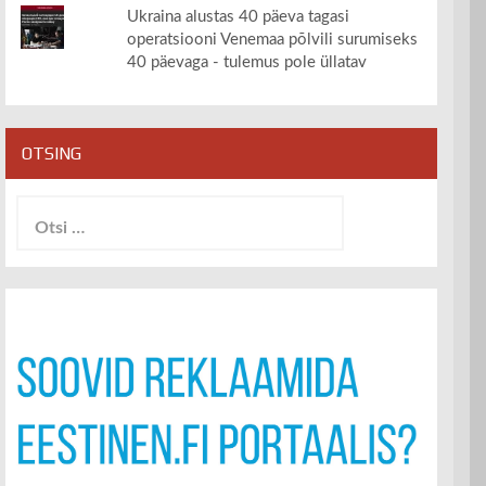
Ukraina alustas 40 päeva tagasi
operatsiooni Venemaa põlvili surumiseks
40 päevaga - tulemus pole üllatav
OTSING
Otsi: