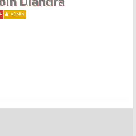
bin Diandra
4
ADMIN