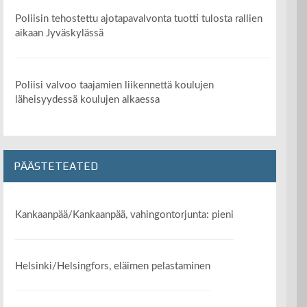
Poliisin tehostettu ajotapavalvonta tuotti tulosta rallien
aikaan Jyväskylässä
Poliisi valvoo taajamien liikennettä koulujen
läheisyydessä koulujen alkaessa
PÄÄSTETEATED
Kankaanpää/Kankaanpää, vahingontorjunta: pieni
Helsinki/Helsingfors, eläimen pelastaminen