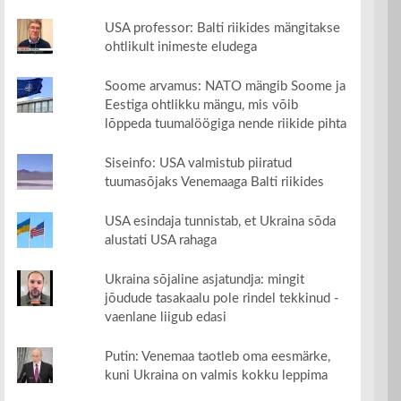
USA professor: Balti riikides mängitakse
ohtlikult inimeste eludega
Soome arvamus: NATO mängib Soome ja
Eestiga ohtlikku mängu, mis võib
lõppeda tuumalöögiga nende riikide pihta
Siseinfo: USA valmistub piiratud
tuumasõjaks Venemaaga Balti riikides
USA esindaja tunnistab, et Ukraina sõda
alustati USA rahaga
Ukraina sõjaline asjatundja: mingit
jõudude tasakaalu pole rindel tekkinud -
vaenlane liigub edasi
Putin: Venemaa taotleb oma eesmärke,
kuni Ukraina on valmis kokku leppima