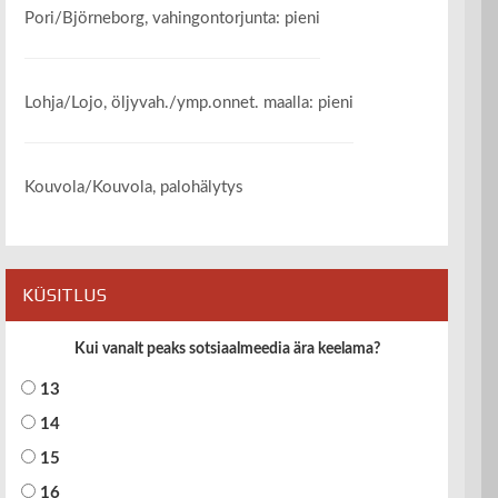
Pori/Björneborg, vahingontorjunta: pieni
Lohja/Lojo, öljyvah./ymp.onnet. maalla: pieni
Kouvola/Kouvola, palohälytys
KÜSITLUS
Kui vanalt peaks sotsiaalmeedia ära keelama?
13
14
15
16