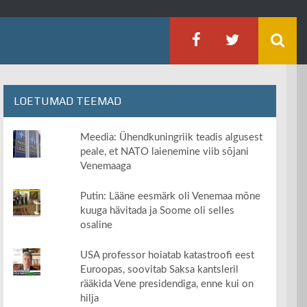
LOETUMAD TEEMAD
Meedia: Ühendkuningriik teadis algusest
peale, et NATO laienemine viib sõjani
Venemaaga
Putin: Lääne eesmärk oli Venemaa mõne
kuuga hävitada ja Soome oli selles
osaline
USA professor hoiatab katastroofi eest
Euroopas, soovitab Saksa kantsleril
rääkida Vene presidendiga, enne kui on
hilja